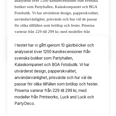
analyserat över 1200 kundrecensioner från svenska
butiker som Partyhallen, Kalaskompaniet och BGA
Fotobutik. Vi har utvärderat design, papperskvalitet,
användarvänlighet, prisvärde och hur väl de passar
för olika tillfällen som bröllop och fester. Priserna
varierar från 229 till 299 kr, med modeller från
Printworks, Luck and Luck och PartyDeco.
I testet har vi gått igenom 10 gästböcker och
analyserat över 1200 kundrecensioner från
▾
Innehållsförteckning
10
avsnitt
svenska butiker som Partyhallen,
Kalaskompaniet och BGA Fotobutik. Vi har
utvärderat design, papperskvalitet,
användarvänlighet, prisvärde och hur väl de
passar för olika tillfällen som bröllop och fester.
Priserna varierar från 229 till 299 kr, med
modeller från Printworks, Luck and Luck och
PartyDeco.