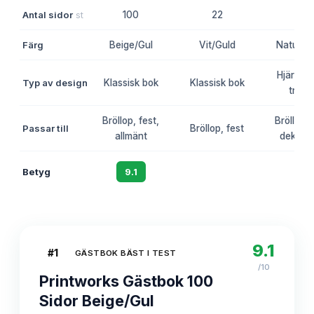
Antal sidor
st
100
22
-
Färg
Beige/Gul
Vit/Guld
Natur/B
Hjärtfo
Typ av design
Klassisk bok
Klassisk bok
trära
Bröllop, fest,
Bröllop, 
Passar till
Bröllop, fest
allmänt
dekorat
Betyg
9.1
8.8
8.5
9.1
#
1
GÄSTBOK BÄST I TEST
/10
Printworks Gästbok 100
Sidor Beige/Gul