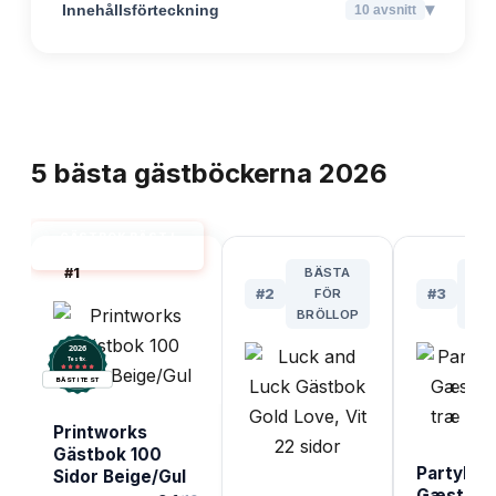
▾
Innehållsförteckning
10
avsnitt
TOPPLISTA
5
bästa
gästböckerna
2026
GÄSTBOK BÄST I
TEST
#
1
BÄSTA
BÄ
#
2
FÖR
#
3
UN
BRÖLLOP
DES
2026
.
Testix
BÄST I TEST
Printworks
Gästbok 100
PartyDe
Sidor Beige/Gul
Gæsteb