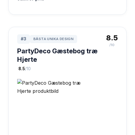
8.5
#
3
BÄSTA UNIKA DESIGN
/10
PartyDeco Gæstebog træ
Hjerte
·
8.5
/10