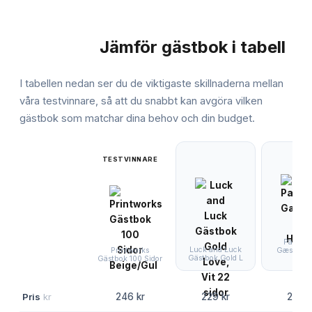
Jämför
gästbok
i tabell
JÄMFÖRELSE
I tabellen nedan ser du de viktigaste skillnaderna mellan
våra testvinnare, så att du snabbt kan avgöra vilken
gästbok
som matchar dina behov och din budget.
TESTVINNARE
PartyDe
Luck and Luck
Gæstebog
Printworks
Gästbok Gold L
Hjert
Gästbok 100 Sidor
Pris
kr
246 kr
229 kr
299 k