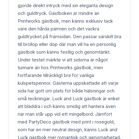
gjorde direkt intryck med sin eleganta design
och guldtryck. Gästboken är mindre än
Printworks gästbok, men känns exklusiv tack
vare den hårda pärmen och det vackra
guldtrycket på framsidan. Den passar särskilt bra
till bröllop eller dop där man vill ha en personlig
gästbok som känns festlig och genomtänkt.
Under testet märkte vi att sidorna är något
tunnare än hos Printworks gästbok, men
fortfarande tillräckligt bra för vanliga
kulspetspennor. Gästerna uppskattade att varje
sida har gott om plats för både hälsningar och
små teckningar. Luck and Luck gästbok är enkel
att bläddra i och känns smidig att hantera även
när man står upp vid ett mingelbord. Jämfört
med PartyDeco gästbok med print i rosegold,
som har en mer neutral design, känns Luck and
Luck gästbok mer romantisk och genomarbetad.