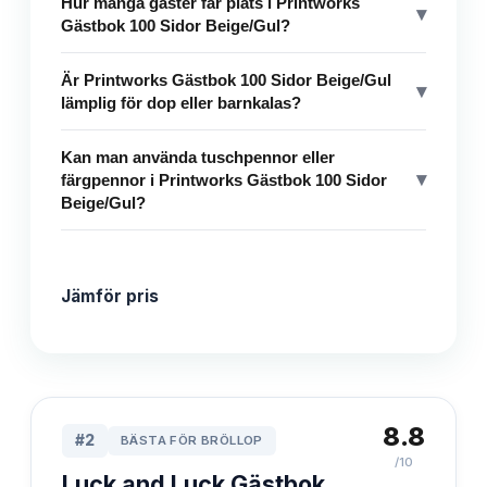
Hur många gäster får plats i Printworks
▾
Gästbok 100 Sidor Beige/Gul?
Är Printworks Gästbok 100 Sidor Beige/Gul
▾
lämplig för dop eller barnkalas?
Kan man använda tuschpennor eller
▾
färgpennor i Printworks Gästbok 100 Sidor
Beige/Gul?
Jämför pris
8.8
#
2
BÄSTA FÖR BRÖLLOP
/10
Luck and Luck Gästbok