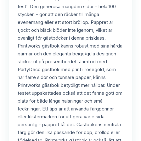
test'. Den generösa mängden sidor – hela 100
stycken – gör att den räcker till många
evenemang eller ett stort bröllop. Pappret är
tjockt och bläck blöder inte igenom, vilket är
ovanligt för gästböcker i denna prisklass.
Printworks gästbok känns robust med sina hårda
pärmar och den eleganta beige/gula designen
sticker ut på presentbordet. Jämfört med
PartyDeco gästbok med print i rosegold, som
har färre sidor och tunnare papper, känns
Printworks gästbok betydligt mer hållbar. Under
testet uppskattades också att det fanns gott om
plats för både långa hälsningar och små
teckningar. Ett tips är att använda färgpennor
eller klistermärken för att göra varje sida
personlig – pappret tål det. Gästbokens neutrala
färg gör den lika passande för dop, bröllop eller
födelsedag. Printworks gästbok är också lätt att