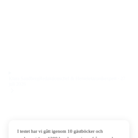
bröllop
Den bästa gästboken 2026 är Printworks Gästbok 100
Sidor Beige/Gul, en stilren och robust gästbok med
gott om plats för hälsningar och minnen till ett pris på
246 kr.
Observera att vi kan få provision via återförsäljarlänkar. Inga
varumärken betalar för våra omdömen.
Klara Sandberg
Redaktionschef & Hemelektronikexpert
·
27
juli 2026
I testet har vi gått igenom 10 gästböcker och