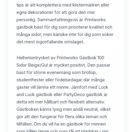
tips är att komplettera med klistermärken eller
egna dekorationer för att göra den mer
personlig. Sammanfattningsvis är Printworks
gästbok bäst för dig som prioriterar kvalitet och
många sidor, men kanske inte för dig som söker
det mest iögonfallande omslaget.
Helhetsintrycket av Printworks Gästbok 100
Sidor Beige/Gul är mycket positivt. Den passar
bäst för större evenemang som bröllop,
studentfester eller födelsedagar där många
gäster vill lämna ett minne. Jämfört med Luck
and Luck gästbok eller PartyDeco gästbok är
detta ett mer hållbart och flexibelt alternativ.
Gästboken känns lyxig men ändå neutral, vilket
gör att den fungerar för flera olika teman och
tillfällen. Om du vill ha en gästbok för minnen
som håller länge och som tål att bläddras i om