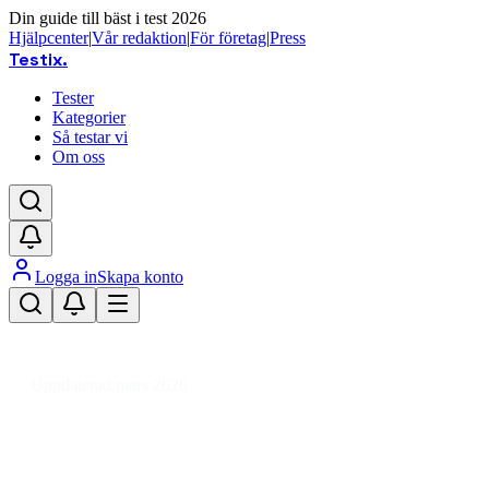
Din guide till bäst i test 2026
Hjälpcenter
|
Vår redaktion
|
För företag
|
Press
Testix
.
Tester
Kategorier
Så testar vi
Om oss
Logga in
Skapa konto
Hem
/
Hemmet
/
Hem
/
Festprodukter
/
Fotoprops, partyhattar och ordensband
/
Gästbok
Uppdaterad mars 2026
Gästbok bäst i test 2026 –
recensioner & tips för fest och