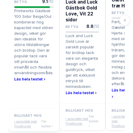
9.1
/10
Luck and Luck
BETYG
træ Hjer
Gästbok Gold
Printworks Gästbok
8
BETYG
Love, Vit 22
100 Sidor Beige/Gul
sidor
›
PartyDeco
kombinerar hög
8.8
/10
BETYG
Gæstebog 
kapacitet med stilren
Hjerte stick
design, vilket gör
Luck and Luck
med sin
den idealisk för
Gold Love är
hjärtforma
större tillställningar
särskilt populär
träram, vilk
och bröllop. Den är
för bröllop tack
gör den till 
populär tack vare
vare sin eleganta
minnesvärt
sitt prisvärda
design och
inslag på f
innehåll och flexibla
guldtryck, vilket
och en fin
användningsområde.
ger ett exklusivt
dekoration
Läs hela testet ›
intryck till
efteråt.
minnesboken.
Läs hela te
Läs hela testet ›
›
BILLIGAST HOS
BILLIGAST 
BILLIGAST HOS
Fler
i samarbete
i samarbete med
butiker
med
i samarbete med
Fler
PriceRunner
›
PriceRunner
PriceRunner
butiker ›