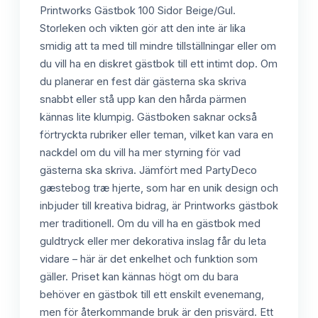
Printworks Gästbok 100 Sidor Beige/Gul.
Storleken och vikten gör att den inte är lika
smidig att ta med till mindre tillställningar eller om
du vill ha en diskret gästbok till ett intimt dop. Om
du planerar en fest där gästerna ska skriva
snabbt eller stå upp kan den hårda pärmen
kännas lite klumpig. Gästboken saknar också
förtryckta rubriker eller teman, vilket kan vara en
nackdel om du vill ha mer styrning för vad
gästerna ska skriva. Jämfört med PartyDeco
gæstebog træ hjerte, som har en unik design och
inbjuder till kreativa bidrag, är Printworks gästbok
mer traditionell. Om du vill ha en gästbok med
guldtryck eller mer dekorativa inslag får du leta
vidare – här är det enkelhet och funktion som
gäller. Priset kan kännas högt om du bara
behöver en gästbok till ett enskilt evenemang,
men för återkommande bruk är den prisvärd. Ett