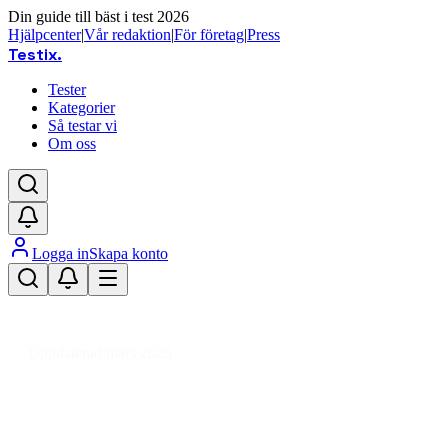
Din guide till bäst i test 2026
Hjälpcenter
|
Vår redaktion
|
För företag
|
Press
Testix
.
Tester
Kategorier
Så testar vi
Om oss
Logga in
Skapa konto
Hem
/
Ljud & TV
/
Musikinstrument & Tillbehör
/
Musiktillbehör
/
Gitarrslide
Uppdaterad mars 2026
Gitarrslide bäst i test 2026 –
jämför ljud och material