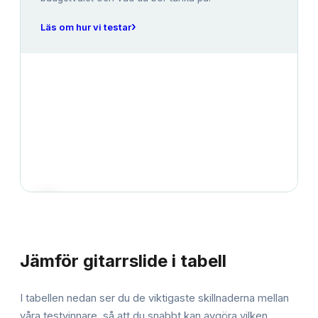
›
Läs om hur vi testar
JÄMFÖRELSE
Jämför
gitarrslide
i tabell
I tabellen nedan ser du de viktigaste skillnaderna mellan
våra testvinnare, så att du snabbt kan avgöra vilken