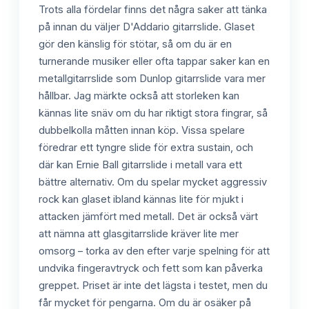
Trots alla fördelar finns det några saker att tänka
på innan du väljer D'Addario gitarrslide. Glaset
gör den känslig för stötar, så om du är en
turnerande musiker eller ofta tappar saker kan en
metallgitarrslide som Dunlop gitarrslide vara mer
hållbar. Jag märkte också att storleken kan
kännas lite snäv om du har riktigt stora fingrar, så
dubbelkolla måtten innan köp. Vissa spelare
föredrar ett tyngre slide för extra sustain, och
där kan Ernie Ball gitarrslide i metall vara ett
bättre alternativ. Om du spelar mycket aggressiv
rock kan glaset ibland kännas lite för mjukt i
attacken jämfört med metall. Det är också värt
att nämna att glasgitarrslide kräver lite mer
omsorg – torka av den efter varje spelning för att
undvika fingeravtryck och fett som kan påverka
greppet. Priset är inte det lägsta i testet, men du
får mycket för pengarna. Om du är osäker på