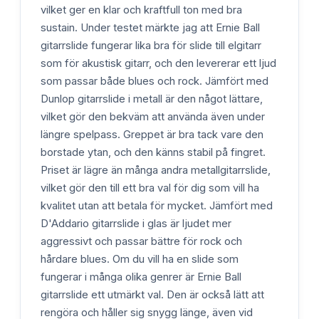
vilket ger en klar och kraftfull ton med bra
sustain. Under testet märkte jag att Ernie Ball
gitarrslide fungerar lika bra för slide till elgitarr
som för akustisk gitarr, och den levererar ett ljud
som passar både blues och rock. Jämfört med
Dunlop gitarrslide i metall är den något lättare,
vilket gör den bekväm att använda även under
längre spelpass. Greppet är bra tack vare den
borstade ytan, och den känns stabil på fingret.
Priset är lägre än många andra metallgitarrslide,
vilket gör den till ett bra val för dig som vill ha
kvalitet utan att betala för mycket. Jämfört med
D'Addario gitarrslide i glas är ljudet mer
aggressivt och passar bättre för rock och
hårdare blues. Om du vill ha en slide som
fungerar i många olika genrer är Ernie Ball
gitarrslide ett utmärkt val. Den är också lätt att
rengöra och håller sig snygg länge, även vid