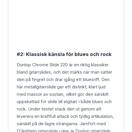
#2: Klassisk känsla för blues och rock
Dunlop Chrome Slide 220 är en riktig klassiker
bland gitarrslides, och det märks när man sätter
den på fingret och drar igång ett bluesriff. Den
här metallgitarrslide ger ett distinkt, klart ljud
med massor av sustain, vilket gör den särskilt
uppskattad för slide till elgitarr i både blues och
rock. Under testet stack den ut genom att
leverera en kraftfull attack och tydlig artikulation,
särskilt på de lägre strängarna. Jämfört med
D'Addario gitarrslide i glas är Dunlop gitarrslide