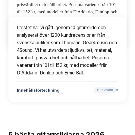
prisvärdhet och hållbarhet. Priserna varierar från 101
till 152 kr, med modeller från D'Addario, Dunlop och
Ernie Ball.
I testet har vi gått igenom 10 gitarrslide och
analyserat över 1200 kundrecensioner från
▾
Innehållsförteckning
10
avsnitt
svenska butiker som Thomann, Gear4music och
4Sound. Vi har utvärderat ljudkvalitet, material,
komfort, prisvärdhet och hållbarhet. Priserna
varierar från 101 till 152 kr, med modeller från
D'Addario, Dunlop och Ernie Ball.
▾
Innehållsförteckning
10
avsnitt
TOPPLISTA
5
bästa
gitarrslidarna
2026