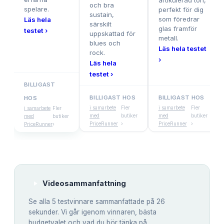
artikulerad ton,
och bra
spelare.
perfekt för dig
sustain,
som föredrar
Läs hela
särskilt
glas framför
testet ›
uppskattad för
metall.
blues och
Läs hela testet
rock.
›
Läs hela
testet ›
BILLIGAST
BILLIGAST HOS
BILLIGAST HOS
HOS
i samarbete
Fler
i samarbete
Fler
i samarbete
Fler
med
butiker
med
butiker
med
butiker
PriceRunner
›
PriceRunner
›
PriceRunner
›
Videosammanfattning
Se alla
5
testvinnare sammanfattade på 26
sekunder. Vi går igenom vinnaren, bästa
budgetvalet och vad du bör tänka på.