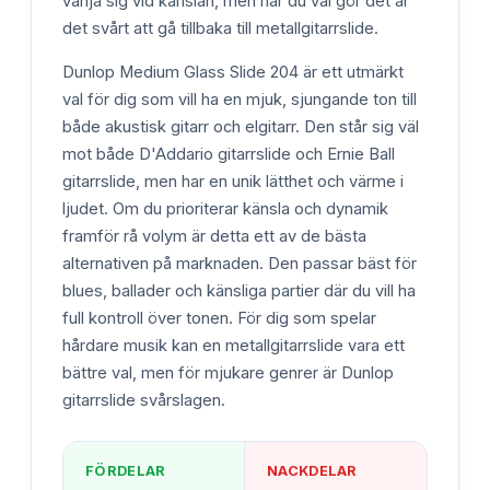
vänja sig vid känslan, men när du väl gör det är
det svårt att gå tillbaka till metallgitarrslide.
Dunlop Medium Glass Slide 204 är ett utmärkt
val för dig som vill ha en mjuk, sjungande ton till
både akustisk gitarr och elgitarr. Den står sig väl
mot både D'Addario gitarrslide och Ernie Ball
gitarrslide, men har en unik lätthet och värme i
ljudet. Om du prioriterar känsla och dynamik
framför rå volym är detta ett av de bästa
alternativen på marknaden. Den passar bäst för
blues, ballader och känsliga partier där du vill ha
full kontroll över tonen. För dig som spelar
hårdare musik kan en metallgitarrslide vara ett
bättre val, men för mjukare genrer är Dunlop
gitarrslide svårslagen.
FÖRDELAR
NACKDELAR