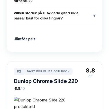
turnébruk?
Vilken storlek på D'Addario gitarrslide
▾
passar bäst för olika fingrar?
Jämför pris
8.8
#
2
BÄST FÖR BLUES OCH ROCK
/10
Dunlop Chrome Slide 220
·
8.8
/10