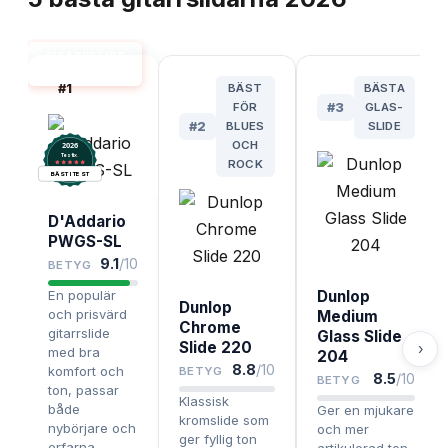
GITARRSLIDE
BÄST I TEST
#
1
BÄST
BÄSTA
FÖR
#
3
GLAS-
#
2
BLUES
SLIDE
OCH
2026
.
Testix
ROCK
BÄST I TEST
D'Addario
PWGS-SL
9.1
/10
BETYG
En populär
Dunlop
Dunlop
och prisvärd
Medium
Chrome
gitarrslide
Glass Slide
Slide 220
›
med bra
204
8.8
/10
komfort och
BETYG
8.5
/10
BETYG
ton, passar
Klassisk
både
Ger en mjukare
kromslide som
nybörjare och
och mer
ger fyllig ton
erfarna