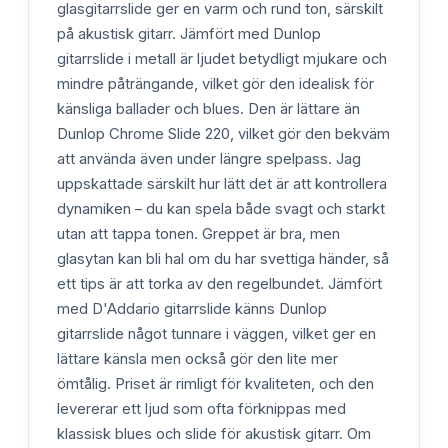
glasgitarrslide ger en varm och rund ton, särskilt
på akustisk gitarr. Jämfört med Dunlop
gitarrslide i metall är ljudet betydligt mjukare och
mindre påträngande, vilket gör den idealisk för
känsliga ballader och blues. Den är lättare än
Dunlop Chrome Slide 220, vilket gör den bekväm
att använda även under längre spelpass. Jag
uppskattade särskilt hur lätt det är att kontrollera
dynamiken – du kan spela både svagt och starkt
utan att tappa tonen. Greppet är bra, men
glasytan kan bli hal om du har svettiga händer, så
ett tips är att torka av den regelbundet. Jämfört
med D'Addario gitarrslide känns Dunlop
gitarrslide något tunnare i väggen, vilket ger en
lättare känsla men också gör den lite mer
ömtålig. Priset är rimligt för kvaliteten, och den
levererar ett ljud som ofta förknippas med
klassisk blues och slide för akustisk gitarr. Om