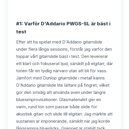
#1: Varför D'Addario PWGS-SL är bäst i
test
Efter att ha spelat med D'Addario gitarrslide
under flera långa sessions, förstår jag varför den
toppar vårt gitarrslide bäst i test. Den levererar
ett klart och fokuserat ljud, särskilt på elgitarr, där
tonen får en tydlig närvaro utan att bli för vass.
Jämfört med Dunlop gitarrslide i metall känns
D'Addario gitarrslide lite lättare på fingret, vilket
gör den smidig att använda även under längre
bluesimprovisationer. Glasmaterialet ger en
varm, rund ton som passar både slide för
akustisk gitarr och slide till elgitarr. Jag märkte att
sustainen är imponerande, särskilt när jag körde
långsamma blueslicks. Greppet är stabilt tack