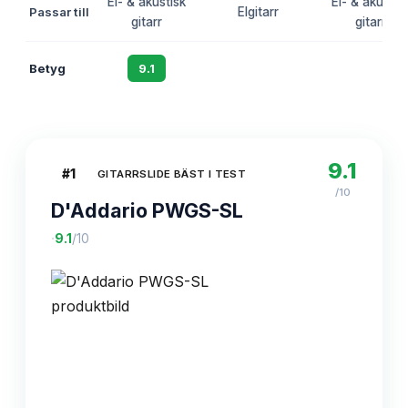
El- & akustisk
El- & akustis
Passar till
Elgitarr
gitarr
gitarr
Betyg
9.1
8.8
8.5
9.1
#
1
GITARRSLIDE BÄST I TEST
/10
D'Addario PWGS-SL
·
9.1
/10