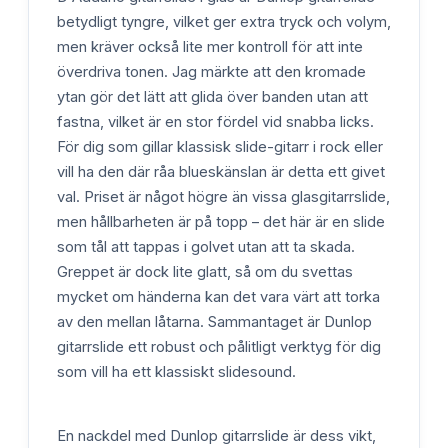
betydligt tyngre, vilket ger extra tryck och volym,
men kräver också lite mer kontroll för att inte
överdriva tonen. Jag märkte att den kromade
ytan gör det lätt att glida över banden utan att
fastna, vilket är en stor fördel vid snabba licks.
För dig som gillar klassisk slide-gitarr i rock eller
vill ha den där råa blueskänslan är detta ett givet
val. Priset är något högre än vissa glasgitarrslide,
men hållbarheten är på topp – det här är en slide
som tål att tappas i golvet utan att ta skada.
Greppet är dock lite glatt, så om du svettas
mycket om händerna kan det vara värt att torka
av den mellan låtarna. Sammantaget är Dunlop
gitarrslide ett robust och pålitligt verktyg för dig
som vill ha ett klassiskt slidesound.
En nackdel med Dunlop gitarrslide är dess vikt,