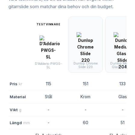
gitarrslide
som matchar dina behov och din budget.
TESTVINNARE
Dunlop Chrome
Dunlop Medium
D'Addario PWGS-
Slide 220
Glass Slide 20
SL
Pris
kr
115
151
133
Material
Stål
Krom
Glas
Vikt
g
-
-
-
Längd
mm
-
60
51