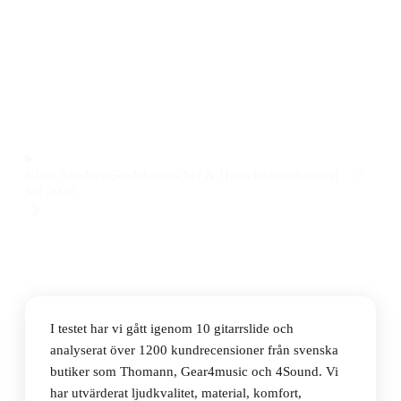
Den bästa gitarrsliden 2026 är D'Addario PWGS-SL,
som ger ett balanserat och klart ljud med skön känsla
mot strängarna till ett pris på 115 kr.
Observera att vi kan få provision via återförsäljarlänkar. Inga
varumärken betalar för våra omdömen.
Klara Sandberg
Redaktionschef & Hemelektronikexpert
·
27
juli 2026
I testet har vi gått igenom 10 gitarrslide och
analyserat över 1200 kundrecensioner från svenska
butiker som Thomann, Gear4music och 4Sound. Vi
har utvärderat ljudkvalitet, material, komfort,