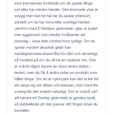
som kan kännas tröttande om du spelar långa
set eller har mindre händer. Den kromade ytan är
snygg men kan bli hal när du spelar intensivt,
särskilt om du har torra eller svettiga händer.
Jämfört med D'Addario gitarrslide i glas är ljudet
mer aggressivt och mindre förlåtande vid
misstag – varje liten rörelse hörs tydligt. Om du
spelar mycket akustisk gitarr kan
metallgitarrslide ibland låta för hårt och skramligt,
så fundera på om du vill ha en mjukare ton. Den
är också något dyrare än vissa andra slides i
testet, men du får å andra sidan en produkt som
håller länge. Om du är nybörjare kan det ta lite tid
att vänja sig vid vikten och känslan, men med lite
övning blir det snabbt naturligt. Det är också värt
att nämna att Dunlop gitarrslide är ganska tjock,
så dubbelkolla att den passar ditt finger innan du
beställer.