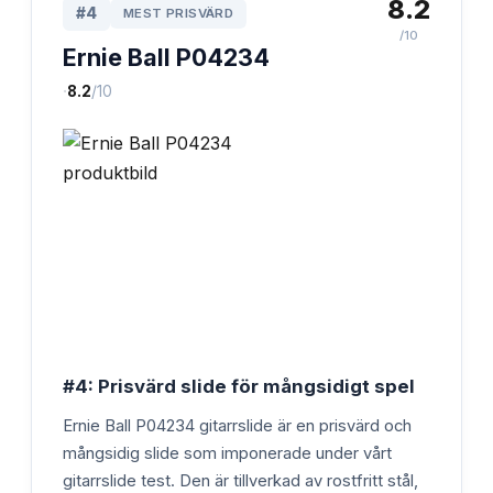
8.2
#
4
MEST PRISVÄRD
/10
Ernie Ball P04234
·
8.2
/10
#4: Prisvärd slide för mångsidigt spel
Ernie Ball P04234 gitarrslide är en prisvärd och
mångsidig slide som imponerade under vårt
gitarrslide test. Den är tillverkad av rostfritt stål,