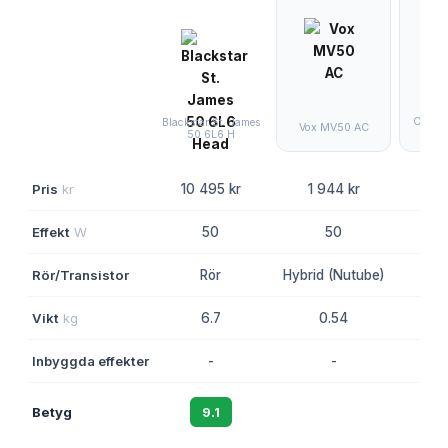
Orange
Blackstar St. James
Vox MV50 AC
T
50 6L6 H
Pris
kr
10 495 kr
1 944 kr
6 
Effekt
W
50
50
15/
Rör/Transistor
Rör
Hybrid (Nutube)
Vikt
kg
6.7
0.54
Inbyggda effekter
-
-
Betyg
9.1
8.6