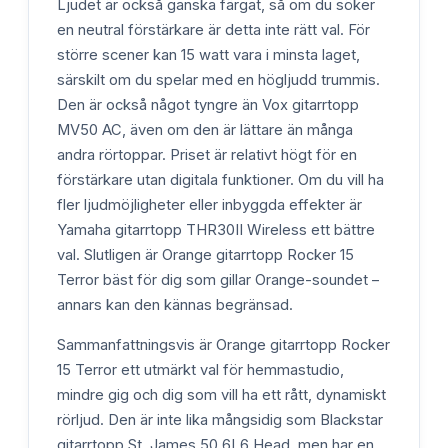
Ljudet är också ganska färgat, så om du söker
en neutral förstärkare är detta inte rätt val. För
större scener kan 15 watt vara i minsta laget,
särskilt om du spelar med en högljudd trummis.
Den är också något tyngre än Vox gitarrtopp
MV50 AC, även om den är lättare än många
andra rörtoppar. Priset är relativt högt för en
förstärkare utan digitala funktioner. Om du vill ha
fler ljudmöjligheter eller inbyggda effekter är
Yamaha gitarrtopp THR30II Wireless ett bättre
val. Slutligen är Orange gitarrtopp Rocker 15
Terror bäst för dig som gillar Orange-soundet –
annars kan den kännas begränsad.
Sammanfattningsvis är Orange gitarrtopp Rocker
15 Terror ett utmärkt val för hemmastudio,
mindre gig och dig som vill ha ett rått, dynamiskt
rörljud. Den är inte lika mångsidig som Blackstar
gitarrtopp St. James 50 6L6 Head, men har en