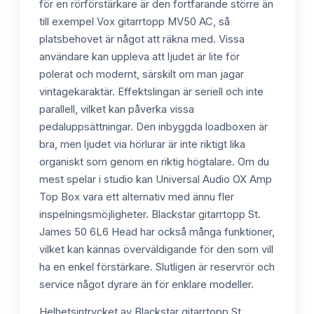
för en rörförstärkare är den fortfarande större än
till exempel Vox gitarrtopp MV50 AC, så
platsbehovet är något att räkna med. Vissa
användare kan uppleva att ljudet är lite för
polerat och modernt, särskilt om man jagar
vintagekaraktär. Effektslingan är seriell och inte
parallell, vilket kan påverka vissa
pedaluppsättningar. Den inbyggda loadboxen är
bra, men ljudet via hörlurar är inte riktigt lika
organiskt som genom en riktig högtalare. Om du
mest spelar i studio kan Universal Audio OX Amp
Top Box vara ett alternativ med ännu fler
inspelningsmöjligheter. Blackstar gitarrtopp St.
James 50 6L6 Head har också många funktioner,
vilket kan kännas överväldigande för den som vill
ha en enkel förstärkare. Slutligen är reservrör och
service något dyrare än för enklare modeller.
Helhetsintrycket av Blackstar gitarrtopp St.