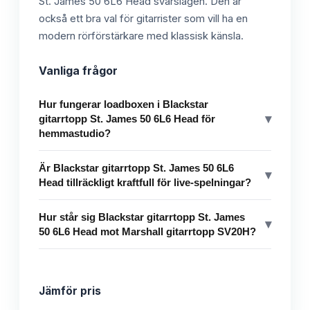
St. James 50 6L6 Head svårslagen. Den är
också ett bra val för gitarrister som vill ha en
modern rörförstärkare med klassisk känsla.
Vanliga frågor
Hur fungerar loadboxen i Blackstar
▾
gitarrtopp St. James 50 6L6 Head för
hemmastudio?
Är Blackstar gitarrtopp St. James 50 6L6
▾
Head tillräckligt kraftfull för live-spelningar?
Hur står sig Blackstar gitarrtopp St. James
▾
50 6L6 Head mot Marshall gitarrtopp SV20H?
Jämför pris