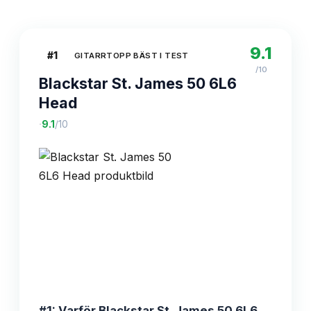
9.1
#
1
GITARRTOPP BÄST I TEST
/10
Blackstar St. James 50 6L6
Head
·
9.1
/10
#1: Varför Blackstar St. James 50 6L6