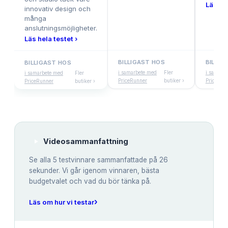
Läs hel
innovativ design och
många
anslutningsmöjligheter.
Läs hela testet ›
BILLIGAST HOS
BILLIG
BILLIGAST HOS
i samarbete med
Fler
i samarb
i samarbete med
Fler
PriceRunner
butiker ›
PriceRun
PriceRunner
butiker ›
Videosammanfattning
Se alla
5
testvinnare sammanfattade på 26
sekunder. Vi går igenom vinnaren, bästa
budgetvalet och vad du bör tänka på.
›
Läs om hur vi testar