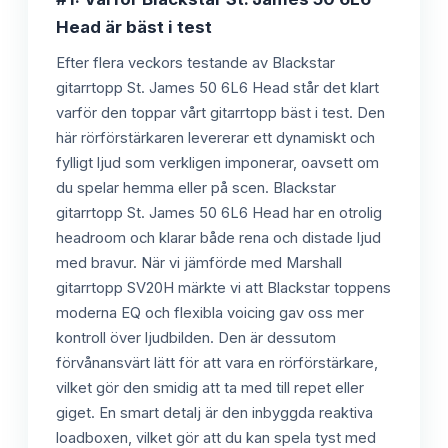
Head är bäst i test
Efter flera veckors testande av Blackstar
gitarrtopp St. James 50 6L6 Head står det klart
varför den toppar vårt gitarrtopp bäst i test. Den
här rörförstärkaren levererar ett dynamiskt och
fylligt ljud som verkligen imponerar, oavsett om
du spelar hemma eller på scen. Blackstar
gitarrtopp St. James 50 6L6 Head har en otrolig
headroom och klarar både rena och distade ljud
med bravur. När vi jämförde med Marshall
gitarrtopp SV20H märkte vi att Blackstar toppens
moderna EQ och flexibla voicing gav oss mer
kontroll över ljudbilden. Den är dessutom
förvånansvärt lätt för att vara en rörförstärkare,
vilket gör den smidig att ta med till repet eller
giget. En smart detalj är den inbyggda reaktiva
loadboxen, vilket gör att du kan spela tyst med