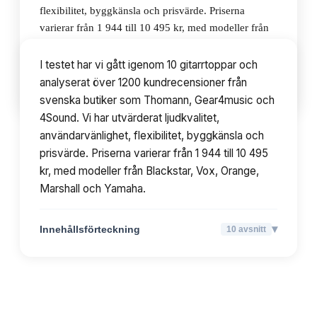
flexibilitet, byggkänsla och prisvärde. Priserna
varierar från 1 944 till 10 495 kr, med modeller från
Blackstar, Vox, Orange, Marshall och Yamaha.
I testet har vi gått igenom 10 gitarrtoppar och
analyserat över 1200 kundrecensioner från
▾
Innehållsförteckning
10
avsnitt
svenska butiker som Thomann, Gear4music och
4Sound. Vi har utvärderat ljudkvalitet,
användarvänlighet, flexibilitet, byggkänsla och
prisvärde. Priserna varierar från 1 944 till 10 495
kr, med modeller från Blackstar, Vox, Orange,
Marshall och Yamaha.
▾
Innehållsförteckning
10
avsnitt
TOPPLISTA