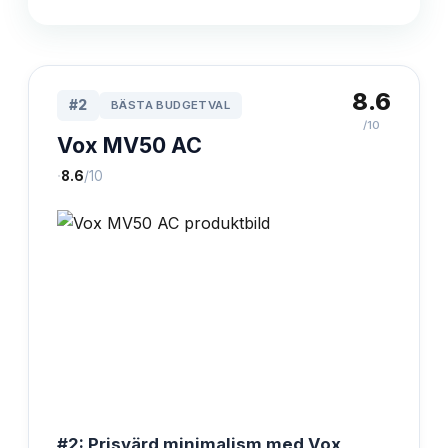
8.6
#
2
BÄSTA BUDGETVAL
/10
Vox MV50 AC
·
8.6
/10
#2: Prisvärd minimalism med Vox