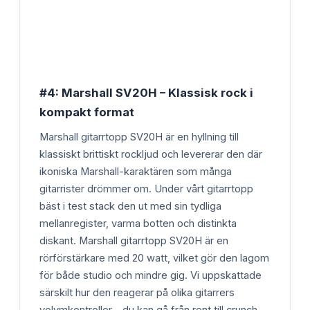
#4: Marshall SV20H – Klassisk rock i
kompakt format
Marshall gitarrtopp SV20H är en hyllning till
klassiskt brittiskt rockljud och levererar den där
ikoniska Marshall-karaktären som många
gitarrister drömmer om. Under vårt gitarrtopp
bäst i test stack den ut med sin tydliga
mellanregister, varma botten och distinkta
diskant. Marshall gitarrtopp SV20H är en
rörförstärkare med 20 watt, vilket gör den lagom
för både studio och mindre gig. Vi uppskattade
särskilt hur den reagerar på olika gitarrers
volymkontroller – du kan gå från rent till crunch