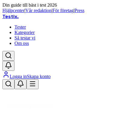
Din guide till bäst i test 2026
Hjälpcenter
|
Vår redaktion
|
För företag
|
Press
Testix
.
Tester
Kategorier
Så testar vi
Om oss
Logga in
Skapa konto
Hem
/
Ljud & TV
/
Musikinstrument & Tillbehör
/
Instrumentförstärkare
/
Gitarrtopp
Uppdaterad mars 2026
Gitarrtopp bäst i test 2026 –
jämför ljud och funktioner