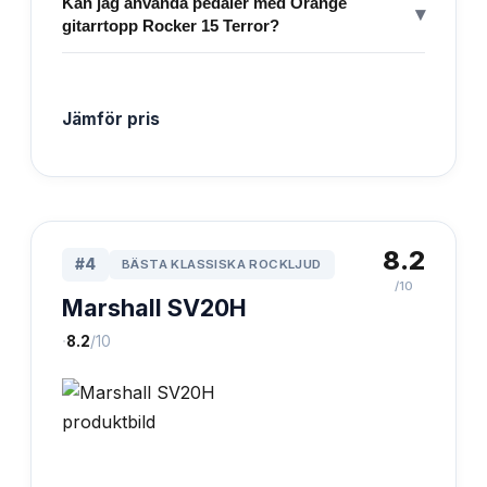
Kan jag använda pedaler med Orange
▾
gitarrtopp Rocker 15 Terror?
Jämför pris
8.2
#
4
BÄSTA KLASSISKA ROCKLJUD
/10
Marshall SV20H
·
8.2
/10