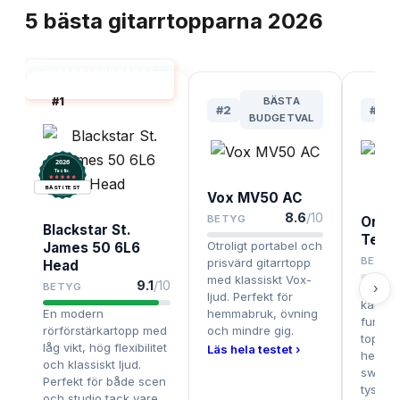
5
bästa
gitarrtopparna
2026
GITARRTOPP BÄST I
TEST
#
1
BÄSTA
#
2
#
3
BUDGETVAL
2026
.
Testix
BÄST I TEST
Vox MV50 AC
8.6
/10
BETYG
Orang
Blackstar St.
Terro
Otroligt portabel och
James 50 6L6
BETYG
prisvärd gitarrtopp
Head
med klassiskt Vox-
9.1
/10
›
BETYG
Klassi
ljud. Perfekt för
karakt
En modern
hemmabruk, övning
funkti
rörförstärkartopp med
och mindre gig.
topp id
låg vikt, hög flexibilitet
Läs hela testet ›
hem oc
och klassiskt ljud.
switchb
Perfekt för både scen
tyst öv
och studio tack vare