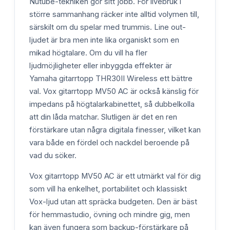
Nutube-tekniken gör sitt jobb. För livebruk i
större sammanhang räcker inte alltid volymen till,
särskilt om du spelar med trummis. Line out-
ljudet är bra men inte lika organiskt som en
mikad högtalare. Om du vill ha fler
ljudmöjligheter eller inbyggda effekter är
Yamaha gitarrtopp THR30II Wireless ett bättre
val. Vox gitarrtopp MV50 AC är också känslig för
impedans på högtalarkabinettet, så dubbelkolla
att din låda matchar. Slutligen är det en ren
förstärkare utan några digitala finesser, vilket kan
vara både en fördel och nackdel beroende på
vad du söker.
Vox gitarrtopp MV50 AC är ett utmärkt val för dig
som vill ha enkelhet, portabilitet och klassiskt
Vox-ljud utan att spräcka budgeten. Den är bäst
för hemmastudio, övning och mindre gig, men
kan även fungera som backup-förstärkare på