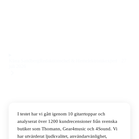
Den bästa gitarrtoppen 2026 är Blackstar St. James 50
6L6 Head, som levererar ett dynamiskt rörljud och
imponerande byggkvalitet till ett pris på 10 495 kr.
Observera att vi kan få provision via återförsäljarlänkar. Inga
varumärken betalar för våra omdömen.
Klara Sandberg
Redaktionschef & Hemelektronikexpert
·
27
juli 2026
I testet har vi gått igenom 10 gitarrtoppar och
analyserat över 1200 kundrecensioner från svenska
butiker som Thomann, Gear4music och 4Sound. Vi
har utvärderat ljudkvalitet, användarvänlighet,