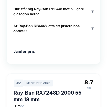
Hur står sig Ray-Ban RB6448 mot billigare
▾
glasögon herr?
Är Ray-Ban RB6448 lätta att justera hos
▾
optiker?
Jämför pris
8.7
#
2
MEST PRISVÄRD
/10
Ray-Ban RX7248D 2000 55
mm 18 mm
·
8.7
/10