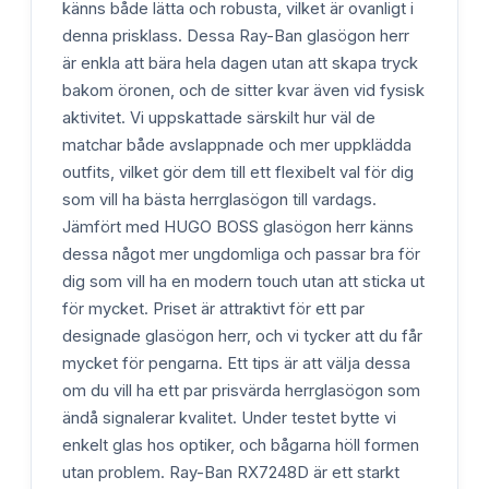
känns både lätta och robusta, vilket är ovanligt i
denna prisklass. Dessa Ray-Ban glasögon herr
är enkla att bära hela dagen utan att skapa tryck
bakom öronen, och de sitter kvar även vid fysisk
aktivitet. Vi uppskattade särskilt hur väl de
matchar både avslappnade och mer uppklädda
outfits, vilket gör dem till ett flexibelt val för dig
som vill ha bästa herrglasögon till vardags.
Jämfört med HUGO BOSS glasögon herr känns
dessa något mer ungdomliga och passar bra för
dig som vill ha en modern touch utan att sticka ut
för mycket. Priset är attraktivt för ett par
designade glasögon herr, och vi tycker att du får
mycket för pengarna. Ett tips är att välja dessa
om du vill ha ett par prisvärda herrglasögon som
ändå signalerar kvalitet. Under testet bytte vi
enkelt glas hos optiker, och bågarna höll formen
utan problem. Ray-Ban RX7248D är ett starkt