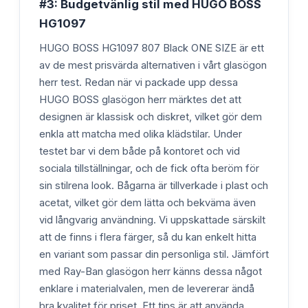
#3: Budgetvänlig stil med HUGO BOSS
HG1097
HUGO BOSS HG1097 807 Black ONE SIZE är ett
av de mest prisvärda alternativen i vårt glasögon
herr test. Redan när vi packade upp dessa
HUGO BOSS glasögon herr märktes det att
designen är klassisk och diskret, vilket gör dem
enkla att matcha med olika klädstilar. Under
testet bar vi dem både på kontoret och vid
sociala tillställningar, och de fick ofta beröm för
sin stilrena look. Bågarna är tillverkade i plast och
acetat, vilket gör dem lätta och bekväma även
vid långvarig användning. Vi uppskattade särskilt
att de finns i flera färger, så du kan enkelt hitta
en variant som passar din personliga stil. Jämfört
med Ray-Ban glasögon herr känns dessa något
enklare i materialvalen, men de levererar ändå
bra kvalitet för priset. Ett tips är att använda