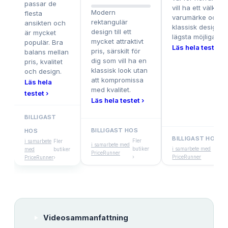
passar de
vill ha ett välkänt
Modern
flesta
varumärke och
rektangulär
ansikten och
klassisk design til
design till ett
är mycket
lägsta möjliga pri
mycket attraktivt
populär. Bra
Läs hela testet ›
pris, särskilt för
balans mellan
dig som vill ha en
pris, kvalitet
klassisk look utan
och design.
att kompromissa
Läs hela
med kvalitet.
testet ›
Läs hela testet ›
BILLIGAST
BILLIGAST HOS
HOS
BILLIGAST HOS
Fler
i samarbete
Fler
i samarbete med
butiker
i samarbete med
Fler
med
butiker
PriceRunner
›
PriceRunner
buti
PriceRunner
›
Videosammanfattning