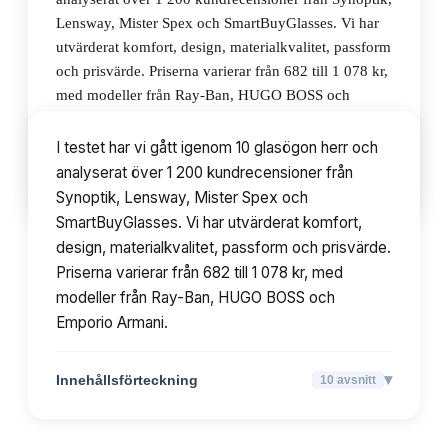
Lensway, Mister Spex och SmartBuyGlasses. Vi har
utvärderat komfort, design, materialkvalitet, passform
och prisvärde. Priserna varierar från 682 till 1 078 kr,
med modeller från Ray-Ban, HUGO BOSS och
Emporio Armani.
I testet har vi gått igenom 10 glasögon herr och
analyserat över 1 200 kundrecensioner från
▾
Innehållsförteckning
10
avsnitt
Synoptik, Lensway, Mister Spex och
SmartBuyGlasses. Vi har utvärderat komfort,
design, materialkvalitet, passform och prisvärde.
Priserna varierar från 682 till 1 078 kr, med
modeller från Ray-Ban, HUGO BOSS och
Emporio Armani.
▾
Innehållsförteckning
10
avsnitt