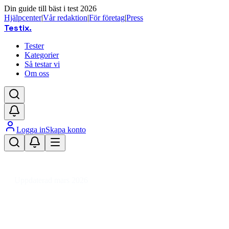
Din guide till bäst i test 2026
Hjälpcenter
|
Vår redaktion
|
För företag
|
Press
Testix
.
Tester
Kategorier
Så testar vi
Om oss
Logga in
Skapa konto
Hem
/
Hälsa
/
Kontaktlinser & Glasögon
/
Glasögon & Läsglasögon
/
Glasögon
/
Glasögon herr
Uppdaterad mars 2026
Glasögon herr bäst i test 2026 –
stil, passform och pris