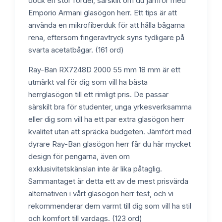
dock en stor fördel, särskilt om du jämför med
Emporio Armani glasögon herr. Ett tips är att
använda en mikrofiberduk för att hålla bågarna
rena, eftersom fingeravtryck syns tydligare på
svarta acetatbågar. (161 ord)
Ray-Ban RX7248D 2000 55 mm 18 mm är ett
utmärkt val för dig som vill ha bästa
herrglasögon till ett rimligt pris. De passar
särskilt bra för studenter, unga yrkesverksamma
eller dig som vill ha ett par extra glasögon herr
kvalitet utan att spräcka budgeten. Jämfört med
dyrare Ray-Ban glasögon herr får du här mycket
design för pengarna, även om
exklusivitetskänslan inte är lika påtaglig.
Sammantaget är detta ett av de mest prisvärda
alternativen i vårt glasögon herr test, och vi
rekommenderar dem varmt till dig som vill ha stil
och komfort till vardags. (123 ord)