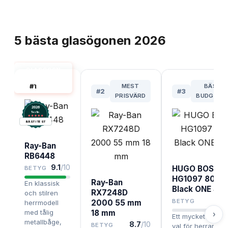
TOPPLISTA
5
bästa
glasögonen
2026
GLASÖGON
HERR BÄST I
#
1
MEST
BÄSTA
TEST
#
2
#
3
PRISVÄRD
BUDGETV
2026
.
Testix
BÄST I TEST
Ray-Ban
RB6448
9.1
/10
HUGO BOSS
BETYG
HG1097 807
Ray-Ban
En klassisk
Black ONE SIZ
RX7248D
och stilren
8.
BETYG
2000 55 mm
herrmodell
med tålig
18 mm
›
Ett mycket prisvä
metallbåge,
8.7
/10
BETYG
val för herrar so