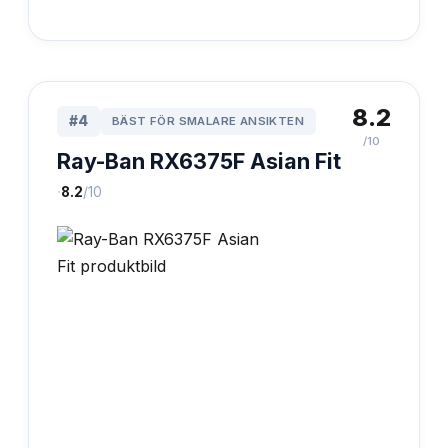
8.2
#
4
BÄST FÖR SMALARE ANSIKTEN
/10
Ray-Ban RX6375F Asian Fit
·
8.2
/10