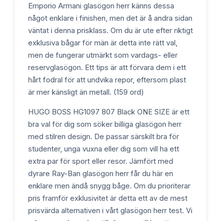
Emporio Armani glasögon herr känns dessa
något enklare i finishen, men det är å andra sidan
väntat i denna prisklass. Om du är ute efter riktigt
exklusiva bågar för män är detta inte rätt val,
men de fungerar utmärkt som vardags- eller
reservglasögon. Ett tips är att förvara dem i ett
hårt fodral för att undvika repor, eftersom plast
är mer känsligt än metall. (159 ord)
HUGO BOSS HG1097 807 Black ONE SIZE är ett
bra val för dig som söker billiga glasögon herr
med stilren design. De passar särskilt bra för
studenter, unga vuxna eller dig som vill ha ett
extra par för sport eller resor. Jämfört med
dyrare Ray-Ban glasögon herr får du här en
enklare men ändå snygg båge. Om du prioriterar
pris framför exklusivitet är detta ett av de mest
prisvärda alternativen i vårt glasögon herr test. Vi