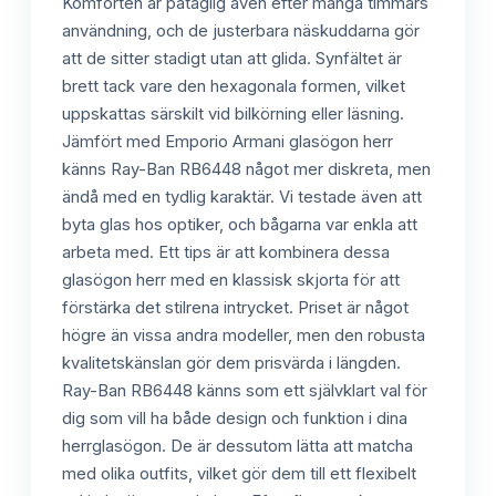
Komforten är påtaglig även efter många timmars
användning, och de justerbara näskuddarna gör
att de sitter stadigt utan att glida. Synfältet är
brett tack vare den hexagonala formen, vilket
uppskattas särskilt vid bilkörning eller läsning.
Jämfört med Emporio Armani glasögon herr
känns Ray-Ban RB6448 något mer diskreta, men
ändå med en tydlig karaktär. Vi testade även att
byta glas hos optiker, och bågarna var enkla att
arbeta med. Ett tips är att kombinera dessa
glasögon herr med en klassisk skjorta för att
förstärka det stilrena intrycket. Priset är något
högre än vissa andra modeller, men den robusta
kvalitetskänslan gör dem prisvärda i längden.
Ray-Ban RB6448 känns som ett självklart val för
dig som vill ha både design och funktion i dina
herrglasögon. De är dessutom lätta att matcha
med olika outfits, vilket gör dem till ett flexibelt