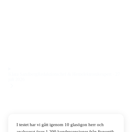
Den bästa glasögonen herr 2026 är Ray-Ban RB6448,
en modell med distinkt hexagonformad båge i metall
och klassisk design som passar de flesta ansiktsformer.
Priset ligger på 1 078 kr, vilket ger en exklusiv känsla
utan att bli orimligt dyrt.
Observera att vi kan få provision via återförsäljarlänkar. Inga
varumärken betalar för våra omdömen.
Klara Sandberg
Redaktionschef & Hemelektronikexpert
·
27
juli 2026
I testet har vi gått igenom 10 glasögon herr och
analyserat över 1 200 kundrecensioner från Synoptik,