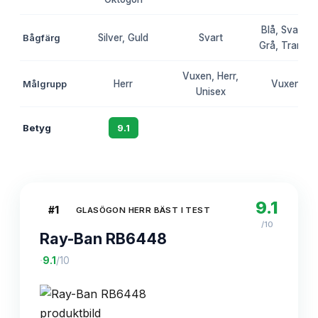
Blå, Svart, B
Bågfärg
Silver, Guld
Svart
Grå, Transpa
Vuxen, Herr,
Målgrupp
Herr
Vuxen, He
Unisex
Betyg
9.1
8.7
8.4
9.1
#
1
GLASÖGON HERR BÄST I TEST
/10
Ray-Ban RB6448
·
9.1
/10