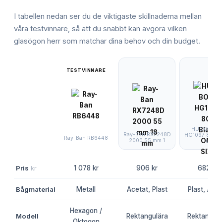
I tabellen nedan ser du de viktigaste skillnaderna mellan
våra testvinnare, så att du snabbt kan avgöra vilken
glasögon herr
som matchar dina behov och din budget.
TESTVINNARE
HUGO BOS
Ray-Ban RX7248D
HG1097 807 B
Ray-Ban RB6448
2000 55 mm 1
O
Pris
kr
1 078 kr
906 kr
682 kr
Bågmaterial
Metall
Acetat, Plast
Plast, Acet
Hexagon /
Modell
Rektangulära
Rektangulä
Oktogon