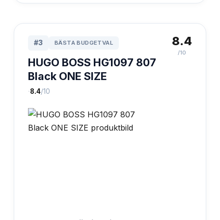
8.4
#
3
BÄSTA BUDGETVAL
/10
HUGO BOSS HG1097 807
Black ONE SIZE
·
8.4
/10