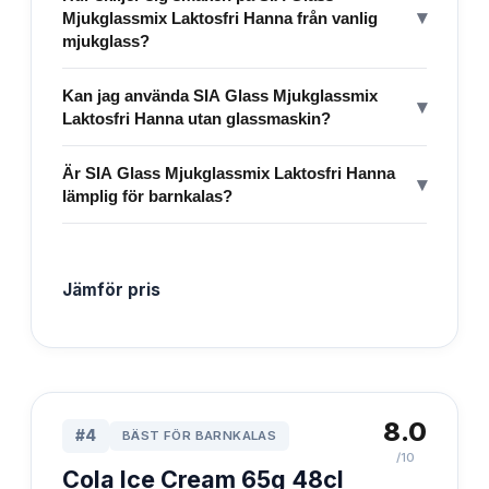
▾
Mjukglassmix Laktosfri Hanna från vanlig
mjukglass?
Kan jag använda SIA Glass Mjukglassmix
▾
Laktosfri Hanna utan glassmaskin?
Är SIA Glass Mjukglassmix Laktosfri Hanna
▾
lämplig för barnkalas?
Jämför pris
8.0
#
4
BÄST FÖR BARNKALAS
/10
Cola Ice Cream 65g 48cl