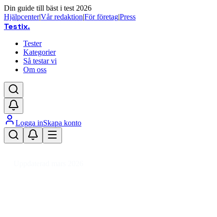
Din guide till bäst i test 2026
Hjälpcenter
|
Vår redaktion
|
För företag
|
Press
Testix
.
Tester
Kategorier
Så testar vi
Om oss
Logga in
Skapa konto
Hem
/
Hemmet
/
Livsmedel
/
Matvaror
/
Konfektyr och kakor
/
Glass
Uppdaterad mars 2026
Glass bäst i test 2026 – laktosfri,
proteinrik och barnvänlig glass