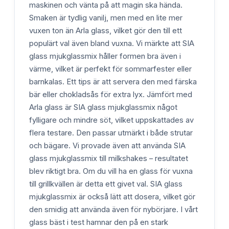
maskinen och vänta på att magin ska hända.
Smaken är tydlig vanilj, men med en lite mer
vuxen ton än Arla glass, vilket gör den till ett
populärt val även bland vuxna. Vi märkte att SIA
glass mjukglassmix håller formen bra även i
värme, vilket är perfekt för sommarfester eller
barnkalas. Ett tips är att servera den med färska
bär eller chokladsås för extra lyx. Jämfört med
Arla glass är SIA glass mjukglassmix något
fylligare och mindre söt, vilket uppskattades av
flera testare. Den passar utmärkt i både strutar
och bägare. Vi provade även att använda SIA
glass mjukglassmix till milkshakes – resultatet
blev riktigt bra. Om du vill ha en glass för vuxna
till grillkvällen är detta ett givet val. SIA glass
mjukglassmix är också lätt att dosera, vilket gör
den smidig att använda även för nybörjare. I vårt
glass bäst i test hamnar den på en stark