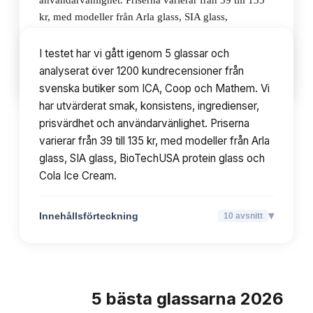
användarvänlighet. Priserna varierar från 39 till 135
kr, med modeller från Arla glass, SIA glass,
BioTechUSA protein glass och Cola Ice Cream.
I testet har vi gått igenom 5 glassar och
analyserat över 1200 kundrecensioner från
▾
Innehållsförteckning
10
avsnitt
svenska butiker som ICA, Coop och Mathem. Vi
har utvärderat smak, konsistens, ingredienser,
prisvärdhet och användarvänlighet. Priserna
varierar från 39 till 135 kr, med modeller från Arla
glass, SIA glass, BioTechUSA protein glass och
Cola Ice Cream.
▾
Innehållsförteckning
10
avsnitt
5
bästa
glassarna
2026
TOPPLISTA