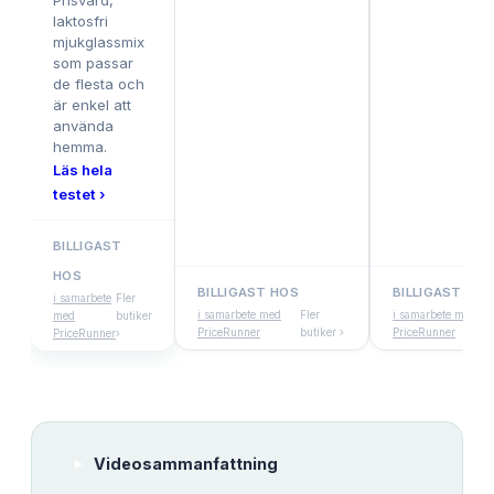
Prisvärd,
laktosfri
mjukglassmix
som passar
de flesta och
är enkel att
använda
hemma.
Läs hela
testet ›
BILLIGAST
HOS
BILLIGAST HOS
BILLIGAST HOS
i samarbete
Fler
i samarbete med
Fler
i samarbete med
med
butiker
PriceRunner
butiker ›
PriceRunner
PriceRunner
›
Videosammanfattning