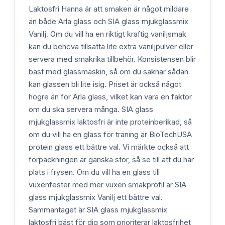
Laktosfri Hanna är att smaken är något mildare
än både Arla glass och SIA glass mjukglassmix
Vanilj. Om du vill ha en riktigt kraftig vaniljsmak
kan du behöva tillsätta lite extra vaniljpulver eller
servera med smakrika tillbehör. Konsistensen blir
bäst med glassmaskin, så om du saknar sådan
kan glassen bli lite isig. Priset är också något
högre än för Arla glass, vilket kan vara en faktor
om du ska servera många. SIA glass
mjukglassmix laktosfri är inte proteinberikad, så
om du vill ha en glass för träning är BioTechUSA
protein glass ett bättre val. Vi märkte också att
förpackningen är ganska stor, så se till att du har
plats i frysen. Om du vill ha en glass till
vuxenfester med mer vuxen smakprofil är SIA
glass mjukglassmix Vanilj ett bättre val.
Sammantaget är SIA glass mjukglassmix
laktosfri bäst för dig som prioriterar laktosfrihet