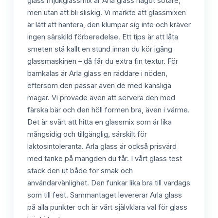
glass mjukglassmix är Arla glass något sötare,
men utan att bli sliskig. Vi märkte att glassmixen
är lätt att hantera, den klumpar sig inte och kräver
ingen särskild förberedelse. Ett tips är att låta
smeten stå kallt en stund innan du kör igång
glassmaskinen – då får du extra fin textur. För
barnkalas är Arla glass en räddare i nöden,
eftersom den passar även de med känsliga
magar. Vi provade även att servera den med
färska bär och den höll formen bra, även i värme.
Det är svårt att hitta en glassmix som är lika
mångsidig och tillgänglig, särskilt för
laktosintoleranta. Arla glass är också prisvärd
med tanke på mängden du får. I vårt glass test
stack den ut både för smak och
användarvänlighet. Den funkar lika bra till vardags
som till fest. Sammantaget levererar Arla glass
på alla punkter och är vårt självklara val för glass