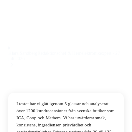
Den bästa glassarna 2026 är Arla Lactose-Free Soft Ice
Cream Mix Vanilla, en laktosfri mjukglassmix med
krämig vaniljsmak till ett pris på 70 kr.
Observera att vi kan få provision via återförsäljarlänkar. Inga
varumärken betalar för våra omdömen.
Klara Sandberg
Redaktionschef & Hemelektronikexpert
·
27
juli 2026
I testet har vi gått igenom 5 glassar och analyserat
över 1200 kundrecensioner från svenska butiker som
ICA, Coop och Mathem. Vi har utvärderat smak,
konsistens, ingredienser, prisvärdhet och