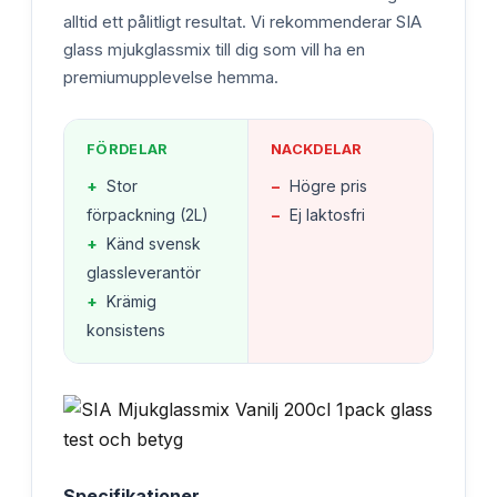
alltid ett pålitligt resultat. Vi rekommenderar SIA
glass mjukglassmix till dig som vill ha en
premiumupplevelse hemma.
FÖRDELAR
NACKDELAR
+
Stor
−
Högre pris
förpackning (2L)
−
Ej laktosfri
+
Känd svensk
glassleverantör
+
Krämig
konsistens
Specifikationer