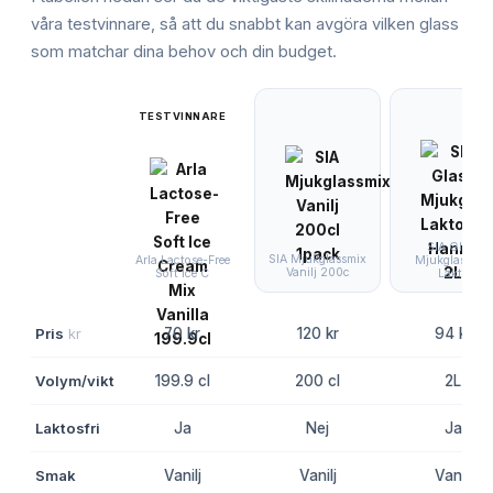
våra testvinnare, så att du snabbt kan avgöra vilken
glass
som matchar dina behov och din budget.
TESTVINNARE
SIA Glass
SIA Mjukglassmix
Mjukglassmix
Arla Lactose-Free
Vanilj 200c
Lakto
Soft Ice C
Pris
kr
70 kr
120 kr
94 kr
Volym/vikt
199.9 cl
200 cl
2L
Laktosfri
Ja
Nej
Ja
Smak
Vanilj
Vanilj
Vanilj