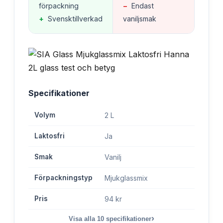
förpackning
−
Endast
+
Svensktillverkad
vaniljsmak
Specifikationer
Volym
2 L
Laktosfri
Ja
Smak
Vanilj
Förpackningstyp
Mjukglassmix
Pris
94 kr
›
Visa alla
10
specifikationer