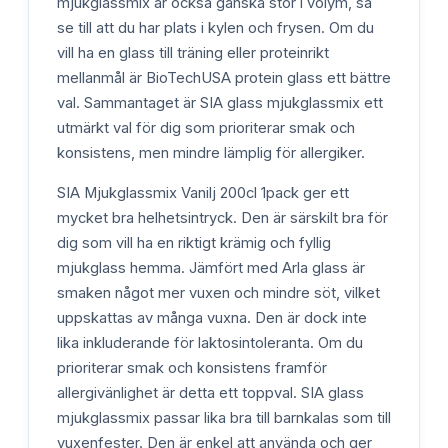
mjukglassmix är också ganska stor i volym, så
se till att du har plats i kylen och frysen. Om du
vill ha en glass till träning eller proteinrikt
mellanmål är BioTechUSA protein glass ett bättre
val. Sammantaget är SIA glass mjukglassmix ett
utmärkt val för dig som prioriterar smak och
konsistens, men mindre lämplig för allergiker.
SIA Mjukglassmix Vanilj 200cl 1pack ger ett
mycket bra helhetsintryck. Den är särskilt bra för
dig som vill ha en riktigt krämig och fyllig
mjukglass hemma. Jämfört med Arla glass är
smaken något mer vuxen och mindre söt, vilket
uppskattas av många vuxna. Den är dock inte
lika inkluderande för laktosintoleranta. Om du
prioriterar smak och konsistens framför
allergivänlighet är detta ett toppval. SIA glass
mjukglassmix passar lika bra till barnkalas som till
vuxenfester. Den är enkel att använda och ger