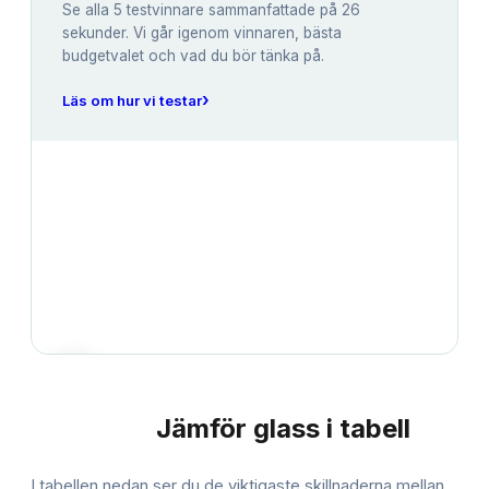
Se alla
5
testvinnare sammanfattade på 26
sekunder. Vi går igenom vinnaren, bästa
budgetvalet och vad du bör tänka på.
›
Läs om hur vi testar
Jämför
glass
i tabell
JÄMFÖRELSE
I tabellen nedan ser du de viktigaste skillnaderna mellan