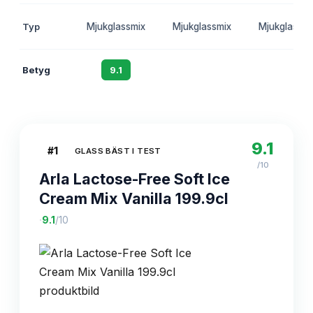
Typ
Mjukglassmix
Mjukglassmix
Mjukglassmi
Betyg
9.1
8.7
8.4
9.1
#
1
GLASS BÄST I TEST
/10
Arla Lactose-Free Soft Ice
Cream Mix Vanilla 199.9cl
·
9.1
/10