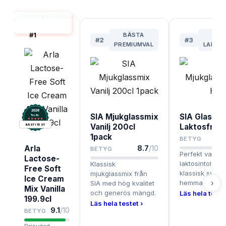
GLASS BÄST I
TEST
#
1
BÄSTA
#
2
#
3
PREMIUMVAL
LAKTO
2026
SIA Mjukglassmix
SIA Glass M
.
Testix
Vanilj 200cl
Laktosfri H
BÄST I TEST
1pack
BETYG
Arla
8.7
/10
BETYG
Perfekt val för
Lactose-
laktosintoleran
Klassisk
Free Soft
klassisk svens
mjukglassmix från
Ice Cream
›
hemma.
SIA med hög kvalitet
Mix Vanilla
och generös mängd.
Läs hela testet
199.9cl
Läs hela testet ›
9.1
/10
BETYG