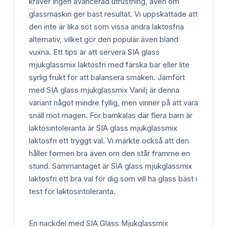
kräver ingen avancerad utrustning, även om
glassmaskin ger bäst resultat. Vi uppskattade att
den inte är lika söt som vissa andra laktosfria
alternativ, vilket gör den populär även bland
vuxna. Ett tips är att servera SIA glass
mjukglassmix laktosfri med färska bär eller lite
syrlig frukt för att balansera smaken. Jämfört
med SIA glass mjukglassmix Vanilj är denna
variant något mindre fyllig, men vinner på att vara
snäll mot magen. För barnkalas där flera barn är
laktosintoleranta är SIA glass mjukglassmix
laktosfri ett tryggt val. Vi märkte också att den
håller formen bra även om den står framme en
stund. Sammantaget är SIA glass mjukglassmix
laktosfri ett bra val för dig som vill ha glass bäst i
test för laktosintoleranta.
En nackdel med SIA Glass Mjukglassmix