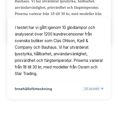
Bauhaus. Vi har utvärderat ljusstyrka, hållbarhet,
användarvänlighet, prisvärdhet och färgtemperatur.
Priserna varierar från 18 till 30 kr, med modeller från
Osram och Star Trading.
I testet har vi gått igenom 10 glödlampor och
analyserat över 1200 kundrecensioner från
▾
Innehållsförteckning
10
avsnitt
svenska butiker som Clas Ohlson, Kjell &
Company och Bauhaus. Vi har utvärderat
ljusstyrka, hållbarhet, användarvänlighet,
prisvärdhet och färgtemperatur. Priserna varierar
från 18 till 30 kr, med modeller från Osram och
Star Trading.
▾
Innehållsförteckning
10
avsnitt