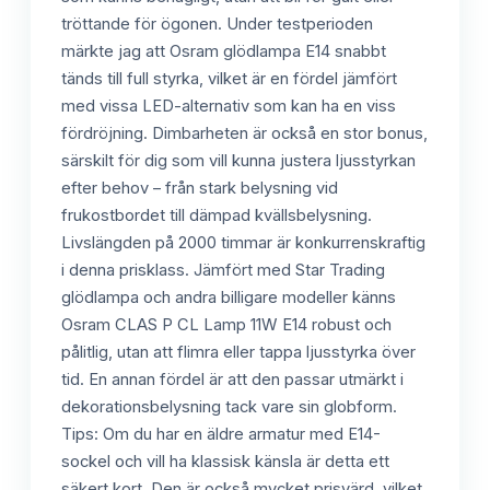
tröttande för ögonen. Under testperioden
märkte jag att Osram glödlampa E14 snabbt
tänds till full styrka, vilket är en fördel jämfört
med vissa LED-alternativ som kan ha en viss
fördröjning. Dimbarheten är också en stor bonus,
särskilt för dig som vill kunna justera ljusstyrkan
efter behov – från stark belysning vid
frukostbordet till dämpad kvällsbelysning.
Livslängden på 2000 timmar är konkurrenskraftig
i denna prisklass. Jämfört med Star Trading
glödlampa och andra billigare modeller känns
Osram CLAS P CL Lamp 11W E14 robust och
pålitlig, utan att flimra eller tappa ljusstyrka över
tid. En annan fördel är att den passar utmärkt i
dekorationsbelysning tack vare sin globform.
Tips: Om du har en äldre armatur med E14-
sockel och vill ha klassisk känsla är detta ett
säkert kort. Den är också mycket prisvärd, vilket