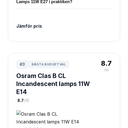
Lamps 11W E27 i praktiken?
Jämför pris
8.7
#
3
BÄSTA BUDGETVAL
/10
Osram Clas B CL
Incandescent lamps 11W
E14
·
8.7
/10