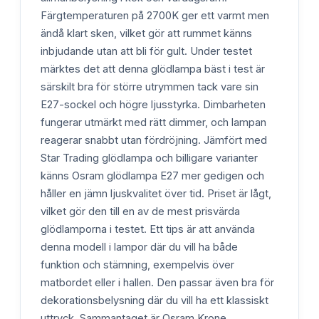
Färgtemperaturen på 2700K ger ett varmt men
ändå klart sken, vilket gör att rummet känns
inbjudande utan att bli för gult. Under testet
märktes det att denna glödlampa bäst i test är
särskilt bra för större utrymmen tack vare sin
E27-sockel och högre ljusstyrka. Dimbarheten
fungerar utmärkt med rätt dimmer, och lampan
reagerar snabbt utan fördröjning. Jämfört med
Star Trading glödlampa och billigare varianter
känns Osram glödlampa E27 mer gedigen och
håller en jämn ljuskvalitet över tid. Priset är lågt,
vilket gör den till en av de mest prisvärda
glödlamporna i testet. Ett tips är att använda
denna modell i lampor där du vill ha både
funktion och stämning, exempelvis över
matbordet eller i hallen. Den passar även bra för
dekorationsbelysning där du vill ha ett klassiskt
uttryck. Sammantaget är Osram Krone