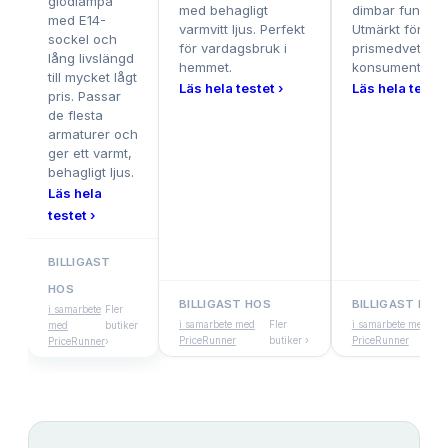
glödlampa
med behagligt
dimbar funktion
med E14-
varmvitt ljus. Perfekt
Utmärkt för
sockel och
för vardagsbruk i
prismedvetna
lång livslängd
hemmet.
konsumenter.
till mycket lågt
Läs hela testet ›
Läs hela testet
pris. Passar
de flesta
armaturer och
ger ett varmt,
behagligt ljus.
Läs hela
testet ›
BILLIGAST
HOS
BILLIGAST HOS
BILLIGAST HOS
i samarbete
Fler
i samarbete med
Fler
i samarbete med
F
med
butiker
PriceRunner
butiker ›
PriceRunner
b
PriceRunner
›