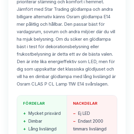
prioriterar stämning och komfort i hemmet.
Jämfört med Star Trading glödlampa och andra
billigare alternativ känns Osram glödlampa E14
mer pålitlig och hållbar. Den passar bäst för
vardagsrum, sovrum och andra miljöer där du vill
ha mjuk belysning. Om du söker en glödlampa
bäst i test för dekorationsbelysning eller
frukostbelysning är detta ett av de bästa valen.
Den är inte lika energieffektiv som LED, men för
dig som uppskattar det klassiska glödljuset och
vill ha en dimbar glödlampa med lång livslängd är
Osram CLAS P CL Lamp 11W E14 svårslagen.
FÖRDELAR
NACKDELAR
+
Mycket prisvärd
−
Ej LED
+
Dimbar
−
Endast 2000
+
Lång livslängd
timmars livslängd