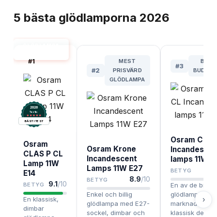
TOPPLISTA
5
bästa
glödlamporna
2026
GLÖDLAMPA
BÄST I TEST
#
1
MEST
BÄST
#
3
#
2
PRISVÄRD
BUDGET
GLÖDLAMPA
2026
.
Testix
BÄST I TEST
Osram Clas 
Osram
Osram Krone
Incandescen
CLAS P CL
Incandescent
lamps 11W E
Lamp 11W
Lamps 11W E27
8
BETYG
E14
8.9
/10
BETYG
9.1
/10
BETYG
En av de billiga
Enkel och billig
glödlamporna 
›
En klassisk,
glödlampa med E27-
marknaden me
dimbar
sockel, dimbar och
klassisk desig