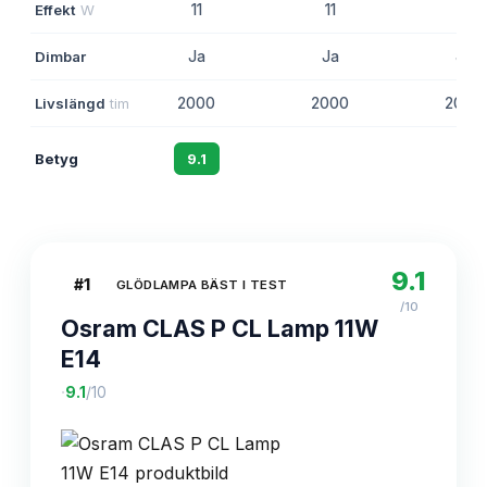
Effekt
W
11
11
11
Dimbar
Ja
Ja
Ja
Livslängd
tim
2000
2000
2000
Betyg
9.1
8.9
8.7
9.1
#
1
GLÖDLAMPA BÄST I TEST
/10
Osram CLAS P CL Lamp 11W
E14
·
9.1
/10