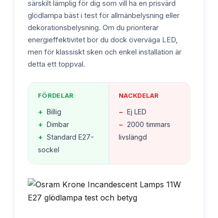
särskilt lämplig för dig som vill ha en prisvärd
glödlampa bäst i test för allmänbelysning eller
dekorationsbelysning. Om du prioriterar
energieffektivitet bör du dock överväga LED,
men för klassiskt sken och enkel installation är
detta ett toppval.
FÖRDELAR
NACKDELAR
+
Billig
−
Ej LED
+
Dimbar
−
2000 timmars
+
Standard E27-
livslängd
sockel