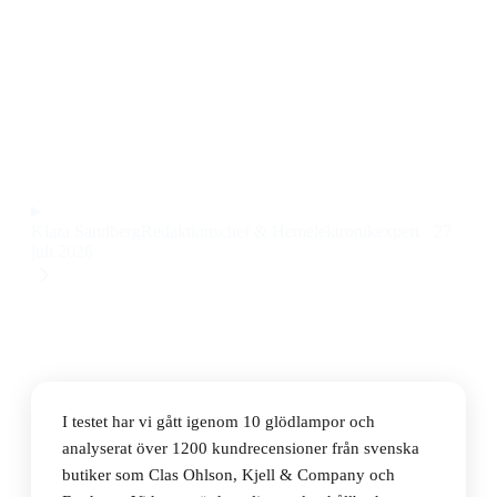
Den bästa glödlampan 2026 är Osram CLAS P CL Lamp
11W E14, en globformad och dimbar Osram glödlampa
med varmvit färgtemperatur och lång livslängd till ett
pris på 18 kr.
Observera att vi kan få provision via återförsäljarlänkar. Inga
varumärken betalar för våra omdömen.
Klara Sandberg
Redaktionschef & Hemelektronikexpert
·
27
juli 2026
I testet har vi gått igenom 10 glödlampor och
analyserat över 1200 kundrecensioner från svenska
butiker som Clas Ohlson, Kjell & Company och