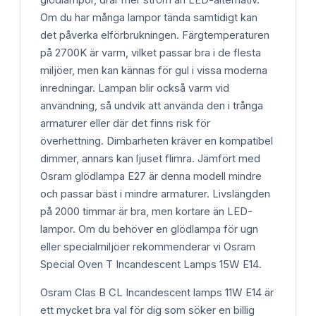
glödlampor, drar mer ström än LED-alternativ.
Om du har många lampor tända samtidigt kan
det påverka elförbrukningen. Färgtemperaturen
på 2700K är varm, vilket passar bra i de flesta
miljöer, men kan kännas för gul i vissa moderna
inredningar. Lampan blir också varm vid
användning, så undvik att använda den i trånga
armaturer eller där det finns risk för
överhettning. Dimbarheten kräver en kompatibel
dimmer, annars kan ljuset flimra. Jämfört med
Osram glödlampa E27 är denna modell mindre
och passar bäst i mindre armaturer. Livslängden
på 2000 timmar är bra, men kortare än LED-
lampor. Om du behöver en glödlampa för ugn
eller specialmiljöer rekommenderar vi Osram
Special Oven T Incandescent Lamps 15W E14.
Osram Clas B CL Incandescent lamps 11W E14 är
ett mycket bra val för dig som söker en billig