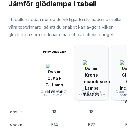
Jämför
glödlampa
i tabell
I tabellen nedan ser du de viktigaste skillnaderna mellan
våra testvinnare, så att du snabbt kan avgöra vilken
glödlampa
som matchar dina behov och din budget.
TESTVINNARE
Osram Krone
Osram Clas 
Osram CLAS P CL
Incandescent Lam
Incandesc
Lamp 11W E14
Pris
kr
18
18
18
Sockel
E14
E27
E14