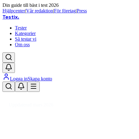
Din guide till bäst i test 2026
Hjälpcenter
|
Vår redaktion
|
För företag
|
Press
Testix
.
Tester
Kategorier
Så testar vi
Om oss
Logga in
Skapa konto
Hem
/
Hemmet
/
Inredning & Möbler
/
Ljuskällor
/
Glödlampa
Uppdaterad mars 2026
Glödlampa bäst i test 2026 –
prisvärda ljuskällor för hemmet