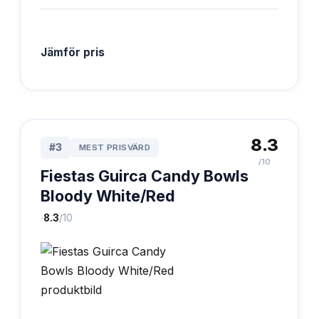
Jämför pris
8.3
#
3
MEST PRISVÄRD
/10
Fiestas Guirca Candy Bowls
Bloody White/Red
·
8.3
/10