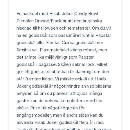
En nackdel med Hisab Joker Candy Bowl
Pumpkin Orange/Black är att den är ganska
nischad till halloween och temafester. Om du vill
ha en godisskål som passar året runt är Papstar
godisskål eller Fiestas Guirca godisskål mer
flexibla val. Plastmaterialet känns robust, men
det är inte lika miljövänligt som Papstar
godisskål i bagasse. Skålen saknar lock, vilket
gör att godiset snabbt kan bli dammigt om den
står framme länge. Vi märkte också att Hisab
Joker godisskål är något mindre än vad bilderna
antyder, så om du planerar att bjuda många
gäster kan du behöva komplettera med fler
skålar. Priset är något högre än för
engångsmodeller, men å andra sidan kan du
använda Hisab Joker godisskål flera år i rad.
Tänk på att den inte är stapelbar, vilket kan göra