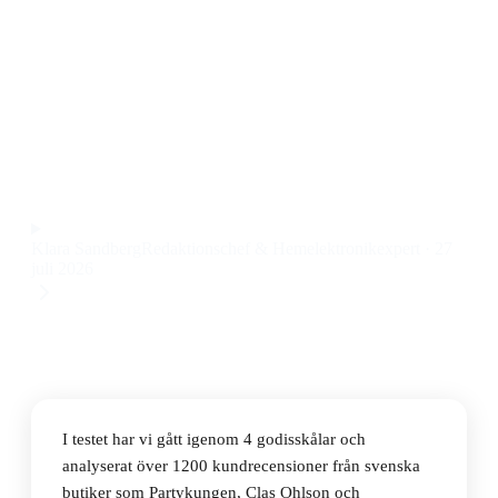
Den bästa godisskålen 2026 är Papstar Candy Bowls
Pure Bagasse 380ml 50-pack, en miljövänlig och
praktisk lösning för både barnkalas och större fester
till ett pris på 80 kr.
Observera att vi kan få provision via återförsäljarlänkar. Inga
varumärken betalar för våra omdömen.
Klara Sandberg
Redaktionschef & Hemelektronikexpert
·
27
juli 2026
I testet har vi gått igenom 4 godisskålar och
analyserat över 1200 kundrecensioner från svenska
butiker som Partykungen, Clas Ohlson och