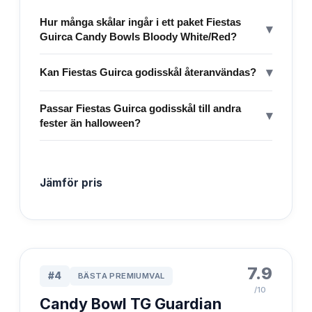
Hur många skålar ingår i ett paket Fiestas
▾
Guirca Candy Bowls Bloody White/Red?
▾
Kan Fiestas Guirca godisskål återanvändas?
Passar Fiestas Guirca godisskål till andra
▾
fester än halloween?
Jämför pris
7.9
#
4
BÄSTA PREMIUMVAL
/10
Candy Bowl TG Guardian