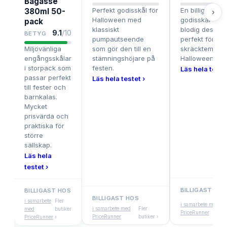
Bagasse
Perfekt godisskål för
En billig och ro
380ml 50-
›
Halloween med
godisskål med
pack
klassiskt
blodig design,
9.1
/10
BETYG
pumpautseende
perfekt för
Miljövänliga
som gör den till en
skräcktema o
engångsskålar
stämningshöjare på
Halloween.
i storpack som
festen.
Läs hela testet
passar perfekt
Läs hela testet ›
till fester och
barnkalas.
Mycket
prisvärda och
praktiska för
större
sällskap.
Läs hela
testet ›
BILLIGAST HOS
BILLIGAST HOS
BILLIGAST HOS
Fl
i samarbete
Fler
i samarbete med
i samarbete med
Fler
bu
med
butiker
PriceRunner
PriceRunner
butiker ›
›
PriceRunner
›