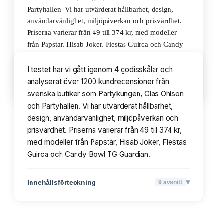
Partyhallen. Vi har utvärderat hållbarhet, design,
användarvänlighet, miljöpåverkan och prisvärdhet.
Priserna varierar från 49 till 374 kr, med modeller
från Papstar, Hisab Joker, Fiestas Guirca och Candy
Bowl TG Guardian.
I testet har vi gått igenom 4 godisskålar och
analyserat över 1200 kundrecensioner från
▾
Innehållsförteckning
9
avsnitt
svenska butiker som Partykungen, Clas Ohlson
och Partyhallen. Vi har utvärderat hållbarhet,
design, användarvänlighet, miljöpåverkan och
prisvärdhet. Priserna varierar från 49 till 374 kr,
med modeller från Papstar, Hisab Joker, Fiestas
Guirca och Candy Bowl TG Guardian.
▾
Innehållsförteckning
9
avsnitt