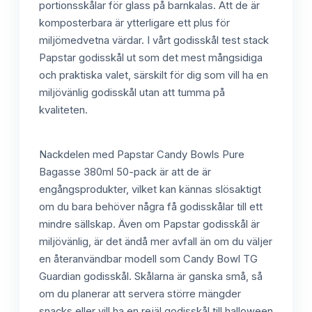
portionsskålar för glass på barnkalas. Att de är
komposterbara är ytterligare ett plus för
miljömedvetna värdar. I vårt godisskål test stack
Papstar godisskål ut som det mest mångsidiga
och praktiska valet, särskilt för dig som vill ha en
miljövänlig godisskål utan att tumma på
kvaliteten.
Nackdelen med Papstar Candy Bowls Pure
Bagasse 380ml 50-pack är att de är
engångsprodukter, vilket kan kännas slösaktigt
om du bara behöver några få godisskålar till ett
mindre sällskap. Även om Papstar godisskål är
miljövänlig, är det ändå mer avfall än om du väljer
en återanvändbar modell som Candy Bowl TG
Guardian godisskål. Skålarna är ganska små, så
om du planerar att servera större mängder
snacks eller vill ha en rejäl godisskål till halloween