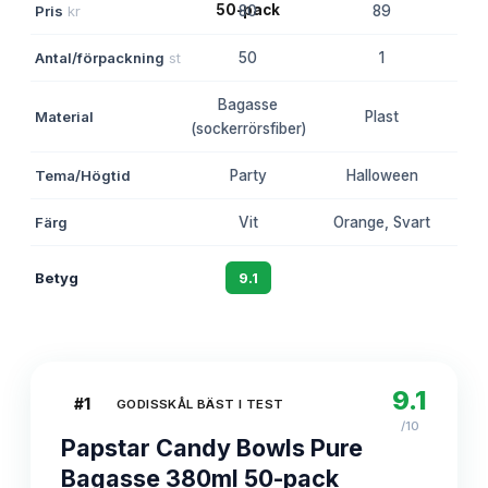
Pris
kr
80
89
Antal/förpackning
st
50
1
Bagasse
Material
Plast
(sockerrörsfiber)
Tema/Högtid
Party
Halloween
Part
Färg
Vit
Orange, Svart
Betyg
9.1
8.7
9.1
#
1
GODISSKÅL BÄST I TEST
/10
Papstar Candy Bowls Pure
Bagasse 380ml 50-pack