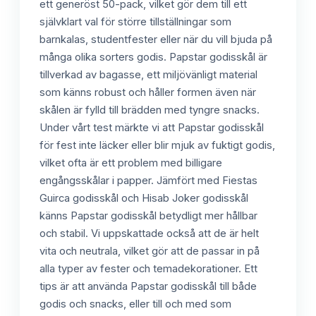
ett generöst 50-pack, vilket gör dem till ett
självklart val för större tillställningar som
barnkalas, studentfester eller när du vill bjuda på
många olika sorters godis. Papstar godisskål är
tillverkad av bagasse, ett miljövänligt material
som känns robust och håller formen även när
skålen är fylld till brädden med tyngre snacks.
Under vårt test märkte vi att Papstar godisskål
för fest inte läcker eller blir mjuk av fuktigt godis,
vilket ofta är ett problem med billigare
engångsskålar i papper. Jämfört med Fiestas
Guirca godisskål och Hisab Joker godisskål
känns Papstar godisskål betydligt mer hållbar
och stabil. Vi uppskattade också att de är helt
vita och neutrala, vilket gör att de passar in på
alla typer av fester och temadekorationer. Ett
tips är att använda Papstar godisskål till både
godis och snacks, eller till och med som