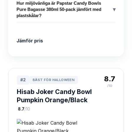
Hur miljövänliga är Papstar Candy Bowls
▾
Pure Bagasse 380ml 50-pack jämfört med
plastskålar?
Jämför pris
8.7
#
2
BÄST FÖR HALLOWEEN
/10
Hisab Joker Candy Bowl
Pumpkin Orange/Black
·
8.7
/10