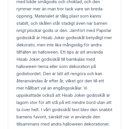
med både smågodis och choklad, och den
rymmer mer än man tror tack vare sin breda
öppning. Materialet är tålig plast som känns
stabilt, och skålen står stadigt även när barnen
ivrigt plockar godis ur den. Jämfört med Papstar
godisskål är Hisab Joker godisskål betydligt mer
dekorativ, men inte lika mångsidig för andra
tillfällen än halloween. Ett tips är att använda
Hisab Joker godisskål till barnkalas med
halloween-tema eller som dekoration på
godisbordet. Den är lätt att rengöra och kan
återanvändas år efter år, vilket gör den till ett
mer hållbart val än engångsskålar. Vi
uppskattade också att Hisab Joker godisskål är
lagom stor för att stå på ett mindre bord utan att
ta över helt. I vårt godisskål test blev den snabbt
barnens favorit, särskilt när vi använde den
tillsammans med andra halloween dekorationer.