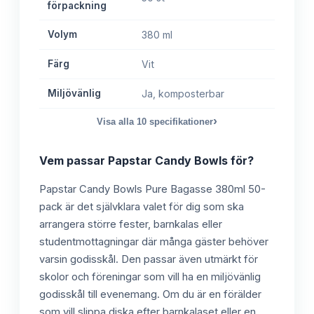
förpackning
Volym
380 ml
Färg
Vit
Miljövänlig
Ja, komposterbar
›
Visa alla
10
specifikationer
Vem passar
Papstar Candy Bowls
för?
Papstar Candy Bowls Pure Bagasse 380ml 50-
pack är det självklara valet för dig som ska
arrangera större fester, barnkalas eller
studentmottagningar där många gäster behöver
varsin godisskål. Den passar även utmärkt för
skolor och föreningar som vill ha en miljövänlig
godisskål till evenemang. Om du är en förälder
som vill slippa diska efter barnkalaset eller en