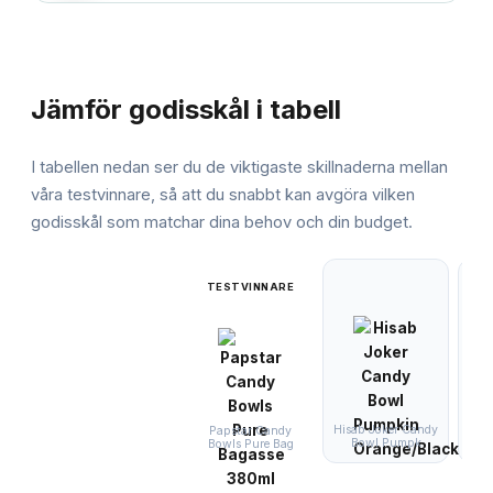
JÄMFÖRELSE
Jämför
godisskål
i tabell
I tabellen nedan ser du de viktigaste skillnaderna mellan
våra testvinnare, så att du snabbt kan avgöra vilken
godisskål
som matchar dina behov och din budget.
TESTVINNARE
Hisab Joker Candy
Fi
Papstar Candy
Bowl Pumpk
Ca
Bowls Pure Bag