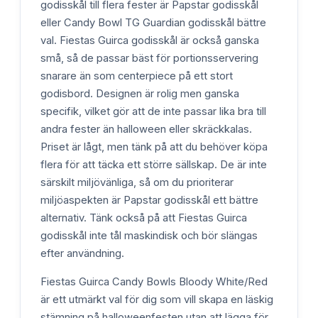
godisskål till flera fester är Papstar godisskål
eller Candy Bowl TG Guardian godisskål bättre
val. Fiestas Guirca godisskål är också ganska
små, så de passar bäst för portionsservering
snarare än som centerpiece på ett stort
godisbord. Designen är rolig men ganska
specifik, vilket gör att de inte passar lika bra till
andra fester än halloween eller skräckkalas.
Priset är lågt, men tänk på att du behöver köpa
flera för att täcka ett större sällskap. De är inte
särskilt miljövänliga, så om du prioriterar
miljöaspekten är Papstar godisskål ett bättre
alternativ. Tänk också på att Fiestas Guirca
godisskål inte tål maskindisk och bör slängas
efter användning.
Fiestas Guirca Candy Bowls Bloody White/Red
är ett utmärkt val för dig som vill skapa en läskig
stämning på halloweenfesten utan att lägga för