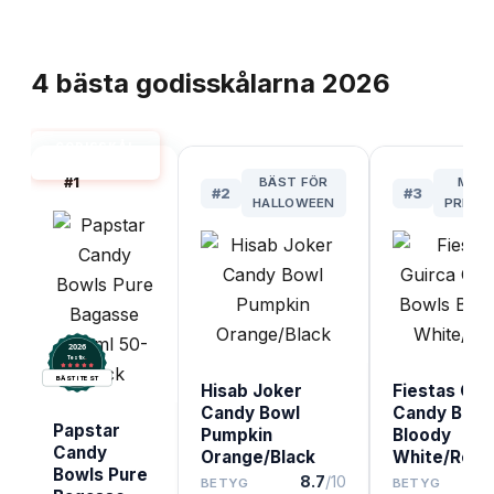
TOPPLISTA
4
bästa
godisskålarna
2026
GODISSKÅL
BÄST I TEST
#
1
BÄST FÖR
MES
#
2
#
3
HALLOWEEN
PRISV
2026
.
Testix
BÄST I TEST
Hisab Joker
Fiestas Gui
Candy Bowl
Candy Bowl
Papstar
Pumpkin
Bloody
Candy
Orange/Black
White/Red
Bowls Pure
8.7
/10
8.
BETYG
BETYG