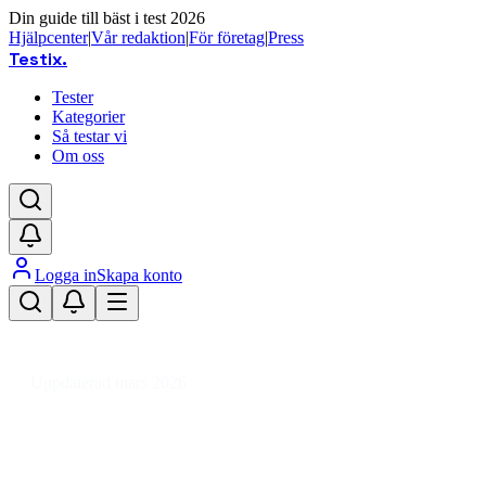
Din guide till bäst i test 2026
Hjälpcenter
|
Vår redaktion
|
För företag
|
Press
Testix
.
Tester
Kategorier
Så testar vi
Om oss
Logga in
Skapa konto
Hem
/
Hemmet
/
Hem
/
Festprodukter
/
Tallrikar, glas och bestick till fest
/
Godisskål
Uppdaterad mars 2026
Godisskål bäst i test 2026 –
miljövänliga och roliga val till fest