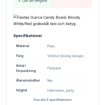
+
Lätt att rengöra
Specifikationer
Material
Plast
Färg
Vit/Röd (blodig design)
Antal i
Flerpack
förpackning
Återanvändbar
Nej
Högtid
Halloween, party
›
Visa alla
9
specifikationer