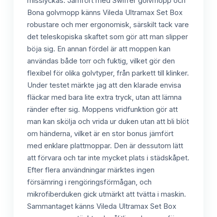
misslyckas. Jämfört med Swiffer golvmopp och
Bona golvmopp känns Vileda Ultramax Set Box
robustare och mer ergonomisk, särskilt tack vare
det teleskopiska skaftet som gör att man slipper
böja sig. En annan fördel är att moppen kan
användas både torr och fuktig, vilket gör den
flexibel för olika golvtyper, från parkett till klinker.
Under testet märkte jag att den klarade envisa
fläckar med bara lite extra tryck, utan att lämna
ränder efter sig. Moppens vridfunktion gör att
man kan skölja och vrida ur duken utan att bli blöt
om händerna, vilket är en stor bonus jämfört
med enklare plattmoppar. Den är dessutom lätt
att förvara och tar inte mycket plats i städskåpet.
Efter flera användningar märktes ingen
försämring i rengöringsförmågan, och
mikrofiberduken gick utmärkt att tvätta i maskin.
Sammantaget känns Vileda Ultramax Set Box