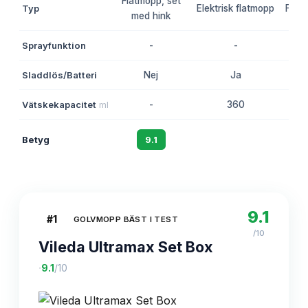
Flatmopp, set
Typ
Elektrisk flatmopp
Flat
med hink
Sprayfunktion
-
-
Sladdlös/Batteri
Nej
Ja
Vätskekapacitet
ml
-
360
Betyg
9.1
8.7
9.1
#
1
GOLVMOPP BÄST I TEST
/10
Vileda Ultramax Set Box
·
9.1
/10