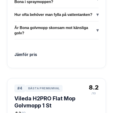
Bona i spraymoppen?
▾
Hur ofta behöver man fylla på vattentanken?
Är Bona golvmopp skonsam mot känsliga
▾
golv?
Jämför pris
8.2
#
4
BÄSTA PREMIUMVAL
/10
Vileda H2PRO Flat Mop
Golvmopp 1 St