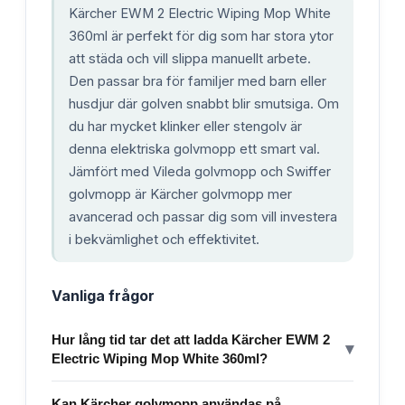
Kärcher EWM 2 Electric Wiping Mop White
360ml är perfekt för dig som har stora ytor
att städa och vill slippa manuellt arbete.
Den passar bra för familjer med barn eller
husdjur där golven snabbt blir smutsiga. Om
du har mycket klinker eller stengolv är
denna elektriska golvmopp ett smart val.
Jämfört med Vileda golvmopp och Swiffer
golvmopp är Kärcher golvmopp mer
avancerad och passar dig som vill investera
i bekvämlighet och effektivitet.
Vanliga frågor
Hur lång tid tar det att ladda Kärcher EWM 2
▾
Electric Wiping Mop White 360ml?
Kan Kärcher golvmopp användas på