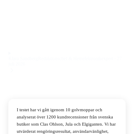
Den bästa golvmoppen 2026 är Vileda Ultramax Set
Box, en flatmopp som kombinerar smidig hantering
med hög rengöringsförmåga till ett pris på 269 kr.
Observera att vi kan få provision via återförsäljarlänkar. Inga
varumärken betalar för våra omdömen.
Klara Sandberg
Redaktionschef & Hemelektronikexpert
·
27
juli 2026
I testet har vi gått igenom 10 golvmoppar och
analyserat över 1200 kundrecensioner från svenska
butiker som Clas Ohlson, Jula och Elgiganten. Vi har
utvärderat rengöringsresultat, användarvänlighet,