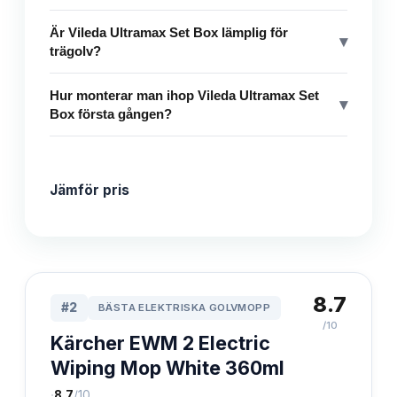
Är Vileda Ultramax Set Box lämplig för
▾
trägolv?
Hur monterar man ihop Vileda Ultramax Set
▾
Box första gången?
Jämför pris
8.7
#
2
BÄSTA ELEKTRISKA GOLVMOPP
/10
Kärcher EWM 2 Electric
Wiping Mop White 360ml
·
8.7
/10