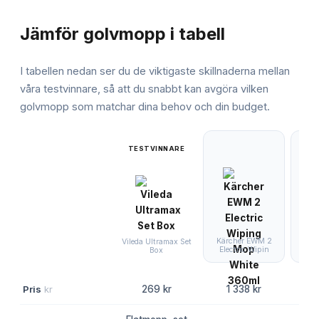
JÄMFÖRELSE
Jämför
golvmopp
i tabell
I tabellen nedan ser du de viktigaste skillnaderna mellan
våra testvinnare, så att du snabbt kan avgöra vilken
golvmopp
som matchar dina behov och din budget.
TESTVINNARE
Kärcher EWM 2
Bona
Vileda Ultramax Set
Electric Wipin
La
Box
Pris
kr
269 kr
1 338 kr