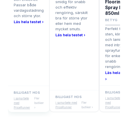
Flooring
smidig för snabb
Passar både
och effektiv
Spray Mo
vardagsstädning
rengöring, särskilt
850ml
och större ytor.
bra för större ytor
8.4
BETYG
Läs hela testet ›
eller hem med
Perfekt för
mycket smuts.
sten, klinker
Läs hela testet ›
och laminat
med inbygg
sprayfunktio
för enkel oc
snabb
rengöring.
Läs hela tes
›
BILLIGAST H
BILLIGAST HOS
BILLIGAST HOS
i samarbete
Fle
i samarbete
Fler
i samarbete med
Fler
med
but
med
butiker
PriceRunner
butiker ›
PriceRunner
›
PriceRunner
›