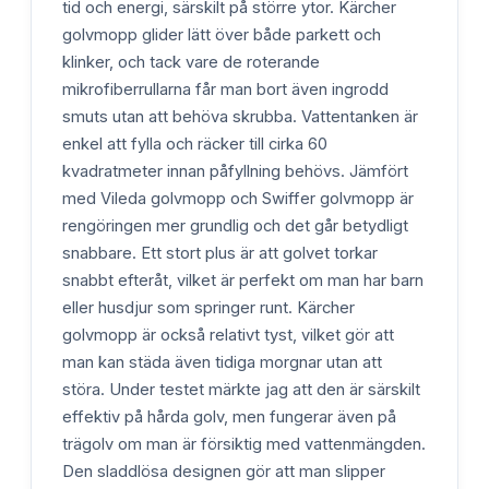
tid och energi, särskilt på större ytor. Kärcher
golvmopp glider lätt över både parkett och
klinker, och tack vare de roterande
mikrofiberrullarna får man bort även ingrodd
smuts utan att behöva skrubba. Vattentanken är
enkel att fylla och räcker till cirka 60
kvadratmeter innan påfyllning behövs. Jämfört
med Vileda golvmopp och Swiffer golvmopp är
rengöringen mer grundlig och det går betydligt
snabbare. Ett stort plus är att golvet torkar
snabbt efteråt, vilket är perfekt om man har barn
eller husdjur som springer runt. Kärcher
golvmopp är också relativt tyst, vilket gör att
man kan städa även tidiga morgnar utan att
störa. Under testet märkte jag att den är särskilt
effektiv på hårda golv, men fungerar även på
trägolv om man är försiktig med vattenmängden.
Den sladdlösa designen gör att man slipper