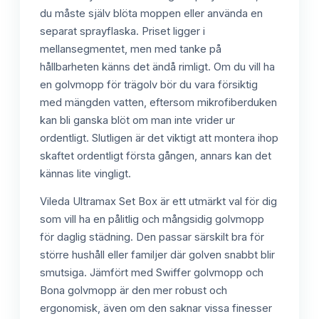
du måste själv blöta moppen eller använda en
separat sprayflaska. Priset ligger i
mellansegmentet, men med tanke på
hållbarheten känns det ändå rimligt. Om du vill ha
en golvmopp för trägolv bör du vara försiktig
med mängden vatten, eftersom mikrofiberduken
kan bli ganska blöt om man inte vrider ur
ordentligt. Slutligen är det viktigt att montera ihop
skaftet ordentligt första gången, annars kan det
kännas lite vingligt.
Vileda Ultramax Set Box är ett utmärkt val för dig
som vill ha en pålitlig och mångsidig golvmopp
för daglig städning. Den passar särskilt bra för
större hushåll eller familjer där golven snabbt blir
smutsiga. Jämfört med Swiffer golvmopp och
Bona golvmopp är den mer robust och
ergonomisk, även om den saknar vissa finesser