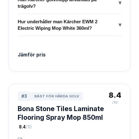
▾
trägolv?
Hur underhåller man Kärcher EWM 2
▾
Electric Wiping Mop White 360ml?
Jämför pris
8.4
#
3
BÄST FÖR HÅRDA GOLV
/10
Bona Stone Tiles Laminate
Flooring Spray Mop 850ml
·
8.4
/10