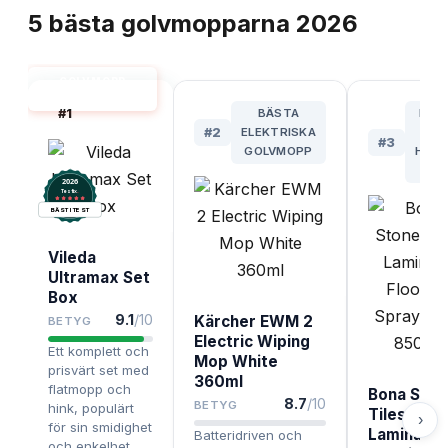
5
bästa
golvmopparna
2026
GOLVMOPP
BÄST I TEST
#
1
BÄSTA
BÄS
#
2
ELEKTRISKA
FÖ
#
3
GOLVMOPP
HÅR
GOL
2026
.
Testix
BÄST I TEST
Vileda
Ultramax Set
Box
9.1
/10
Kärcher EWM 2
BETYG
Electric Wiping
Ett komplett och
Mop White
prisvärt set med
360ml
flatmopp och
Bona Ston
8.7
/10
BETYG
hink, populärt
Tiles
›
för sin smidighet
Laminate
Batteridriven och
och enkelhet.