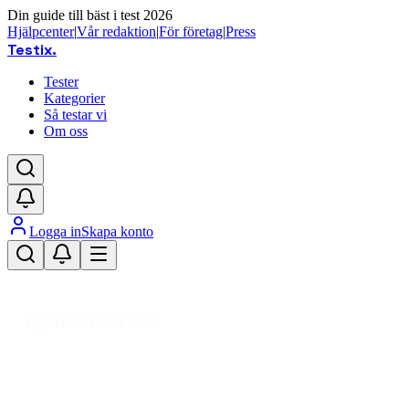
Din guide till bäst i test 2026
Hjälpcenter
|
Vår redaktion
|
För företag
|
Press
Testix
.
Tester
Kategorier
Så testar vi
Om oss
Logga in
Skapa konto
Hem
/
Hemmet
/
Hem
/
Städutrustning & Rengöringsmedel
/
Städutrustning
/
Golvmopp
Uppdaterad mars 2026
Golvmopp bäst i test 2026 – våra
favoriter för skinande golv