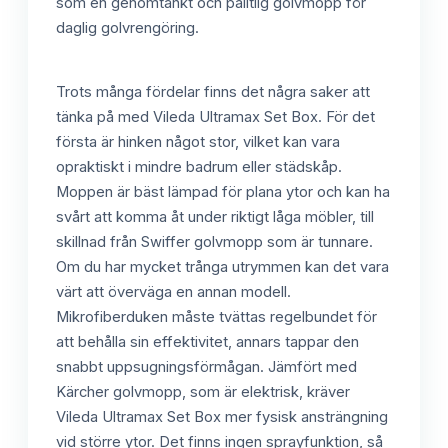
som en genomtänkt och pålitlig golvmopp för
daglig golvrengöring.
Trots många fördelar finns det några saker att
tänka på med Vileda Ultramax Set Box. För det
första är hinken något stor, vilket kan vara
opraktiskt i mindre badrum eller städskåp.
Moppen är bäst lämpad för plana ytor och kan ha
svårt att komma åt under riktigt låga möbler, till
skillnad från Swiffer golvmopp som är tunnare.
Om du har mycket trånga utrymmen kan det vara
värt att överväga en annan modell.
Mikrofiberduken måste tvättas regelbundet för
att behålla sin effektivitet, annars tappar den
snabbt uppsugningsförmågan. Jämfört med
Kärcher golvmopp, som är elektrisk, kräver
Vileda Ultramax Set Box mer fysisk ansträngning
vid större ytor. Det finns ingen sprayfunktion, så