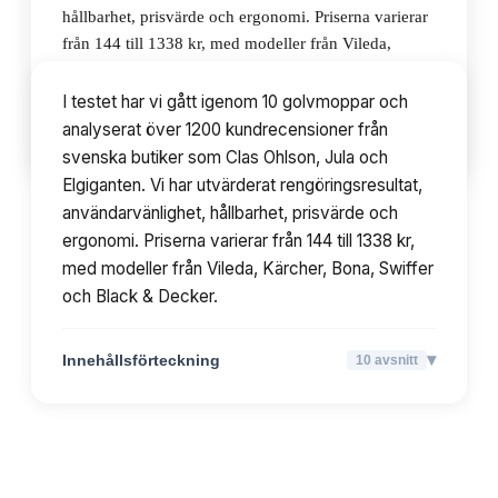
hållbarhet, prisvärde och ergonomi. Priserna varierar
från 144 till 1338 kr, med modeller från Vileda,
Kärcher, Bona, Swiffer och Black & Decker.
I testet har vi gått igenom 10 golvmoppar och
analyserat över 1200 kundrecensioner från
▾
Innehållsförteckning
10
avsnitt
svenska butiker som Clas Ohlson, Jula och
Elgiganten. Vi har utvärderat rengöringsresultat,
användarvänlighet, hållbarhet, prisvärde och
ergonomi. Priserna varierar från 144 till 1338 kr,
med modeller från Vileda, Kärcher, Bona, Swiffer
och Black & Decker.
▾
Innehållsförteckning
10
avsnitt
TOPPLISTA