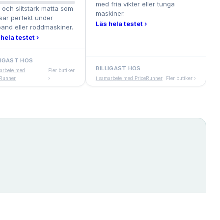
med fria vikter eller tunga
r och slitstark matta som
maskiner.
sar perfekt under
Läs hela testet ›
band eller roddmaskiner.
hela testet ›
LIGAST HOS
BILLIGAST HOS
marbete med
Fler butiker
eRunner
›
i samarbete med PriceRunner
Fler butiker ›