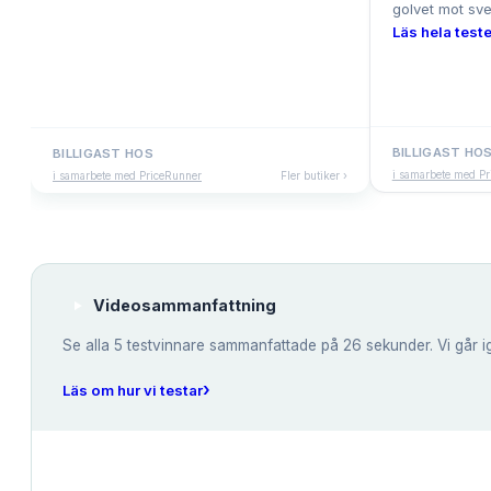
golvet mot sve
Läs hela teste
BILLIGAST HO
BILLIGAST HOS
i samarbete med P
i samarbete med PriceRunner
Fler butiker ›
Videosammanfattning
Se alla
5
testvinnare sammanfattade på 26 sekunder. Vi går i
›
Läs om hur vi testar