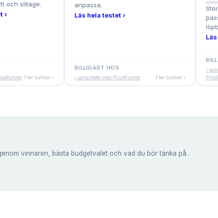
tt och slitage.
anpassa.
Sto
t ›
Läs hela testet ›
pas
löp
Läs 
BIL
S
BILLIGAST HOS
i sa
riceRunner
Fler butiker ›
i samarbete med PriceRunner
Fler butiker ›
Pric
genom vinnaren, bästa budgetvalet och vad du bör tänka på.