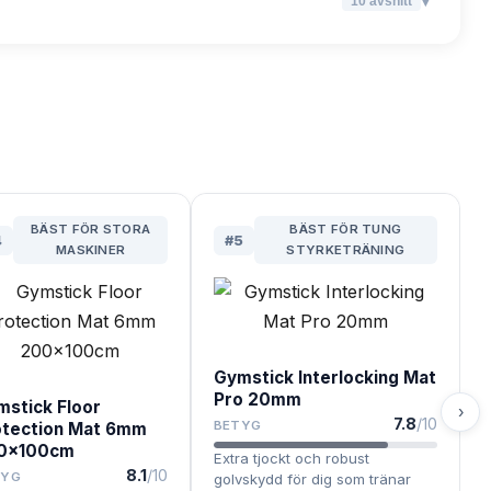
▾
10
avsnitt
BÄST FÖR STORA
BÄST FÖR TUNG
4
#
5
MASKINER
STYRKETRÄNING
Gymstick Interlocking Mat
Pro 20mm
mstick Floor
›
7.8
/10
BETYG
otection Mat 6mm
0x100cm
Extra tjockt och robust
8.1
/10
TYG
golvskydd för dig som tränar