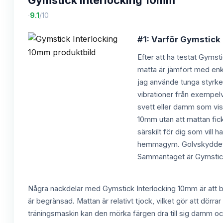
Gymstick Interlocking 10mm
·
9.1
/10
#1: Varför Gymstick 
Efter att ha testat Gymst
matta är jämfört med enkl
jag använde tunga styrket
vibrationer från exempelv
svett eller damm som viss
10mm utan att mattan fi
särskilt för dig som vill 
hemmagym. Golvskyddet f
Sammantaget är Gymstick I
Några nackdelar med Gymstick Interlocking 10mm är att bi
är begränsad. Mattan är relativt tjock, vilket gör att dörra
träningsmaskin kan den mörka färgen dra till sig damm o