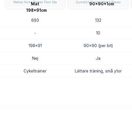
Wahoo Kickr Trainer Floor Ma
Gymstick Puzzle Mat 9 Pieces
693
132
-
10
198x91
90x90 (per bit)
Nej
Ja
Cykeltrainer
Lättare träning, små ytor
8.7
8.4