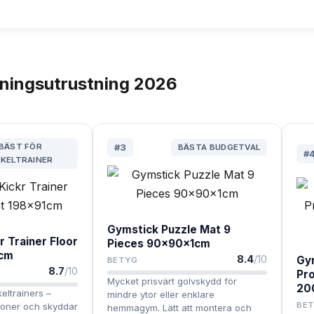
äningsutrustning
2026
BÄST FÖR
#
3
BÄSTA BUDGETVAL
#
KELTRAINER
Gymstick Puzzle Mat 9
 Trainer Floor
Pieces 90x90x1cm
1cm
8.4
/10
Gy
BETYG
8.7
/10
Pr
Mycket prisvärt golvskydd för
20
keltrainers –
mindre ytor eller enklare
BE
ioner och skyddar
hemmagym. Lätt att montera och