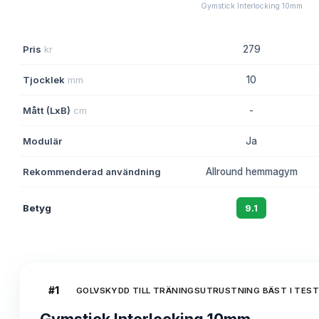
Gymstick Interlocking 10mm
Pris
kr
279
Tjocklek
mm
10
Mått (LxB)
cm
-
Modulär
Ja
Rekommenderad användning
Allround hemmagym
Betyg
9.1
#
1
GOLVSKYDD TILL TRÄNINGSUTRUSTNING BÄST I TEST