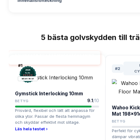
Innehållsförteckning
5
bästa
golvskydden till tr
TOPPLISTA
GOLVSKYDD TILL TRÄNINGSUTRUSTNING
BÄST I TEST
#
1
#
2
2026
CY
.
Testix
BÄST I TEST
Gymstick Interlocking 10mm
9.1
/10
BETYG
Wahoo Kickr
Prisvärd, flexibel och lätt att anpassa för
Mat 198x9
olika ytor. Passar de flesta hemmagym
BETYG
och skyddar effektivt mot slitage.
Läs hela testet ›
Perfekt för cy
dämpar vibrat