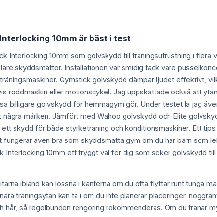
Interlocking 10mm är bäst i test
ick Interlocking 10mm som golvskydd till träningsutrustning i flera 
are skyddsmattor. Installationen var smidig tack vare pusselkoncepte
räningsmaskiner. Gymstick golvskydd dämpar ljudet effektivt, vilke
is roddmaskin eller motionscykel. Jag uppskattade också att ytan är 
a billigare golvskydd för hemmagym gör. Under testet la jag även 
ck några märken. Jämfört med Wahoo golvskydd och Elite golvsky
ha ett skydd för både styrketräning och konditionsmaskiner. Ett tips 
ungerar även bra som skyddsmatta gym om du har barn som leker 
nterlocking 10mm ett tryggt val för dig som söker golvskydd till t
tarna ibland kan lossna i kanterna om du ofta flyttar runt tunga m
r nära träningsytan kan ta i om du inte planerar placeringen noggrant
ch hår, så regelbunden rengöring rekommenderas. Om du tränar myc