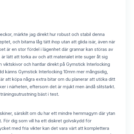
veckor, märkte jag direkt hur robust och stabil denna
t, och bitarna låg tätt ihop utan att glida isär, även när
t är en stor fördel i lägenhet där grannar kan störas av
lätt att torka av och att materialet inte suger åt sig
viktskivor och hantlar direkt på Gymstick Interlocking
dd känns Gymstick Interlocking 10mm mer mångsidig,
är att köpa några extra bitar om du planerar att utöka ditt
i närheten, eftersom det är mjukt men ändå slitstarkt.
räningsutrustning bäst i test.
askiner, särskilt om du har ett mindre hemmagym där ytan
. För dig som vill ha ett diskret golvskydd för
ket med fria vikter kan det vara värt att komplettera