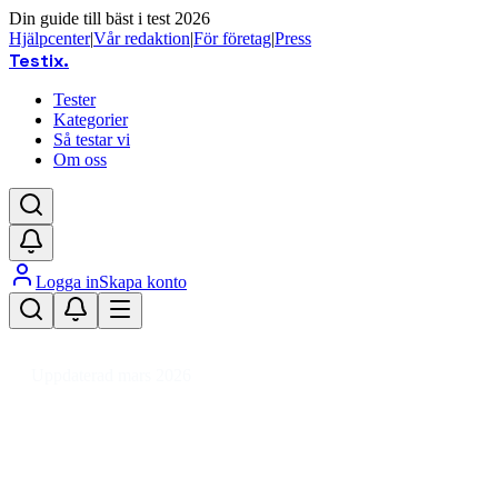
Din guide till bäst i test 2026
Hjälpcenter
|
Vår redaktion
|
För företag
|
Press
Testix
.
Tester
Kategorier
Så testar vi
Om oss
Logga in
Skapa konto
Hem
/
Sport
/
Träningsutrustning
/
Träningsmattor & Golvskydd
/
Golvskydd til
Uppdaterad mars 2026
Bäst i test: Golvskydd till trän
Den bästa golvskydden till träningsutrustning 2026 är Gym