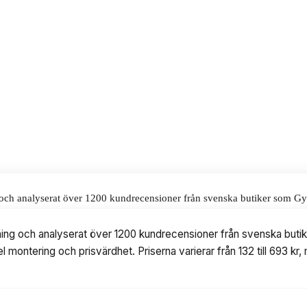
r och konditionsmaskiner, till ett
alar för våra omdömen.
ing och analyserat över 1200 kundrecensioner från svenska butiker som G
g och prisvärdhet. Priserna varierar från 132 till 693 kr, med modeller 
rustning och analyserat över 1200 kundrecensioner från svenska b
el montering och prisvärdhet. Priserna varierar från 132 till 693 