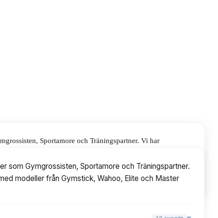
ymgrossisten, Sportamore och Träningspartner. Vi har
från Gymstick, Wahoo, Elite och Master Fitness.
utiker som Gymgrossisten, Sportamore och Träningspartner.
kr, med modeller från Gymstick, Wahoo, Elite och Master
▾
10
avsnitt