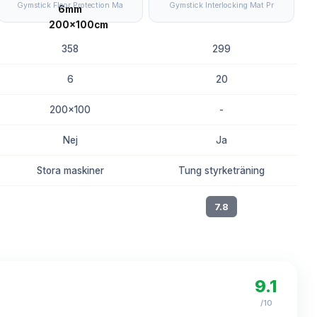
Gymstick Floor Protection Ma
Gymstick Interlocking Mat Pr
358
299
6
20
200x100
-
Nej
Ja
Stora maskiner
Tung styrketräning
8.1
7.8
9.1
/10