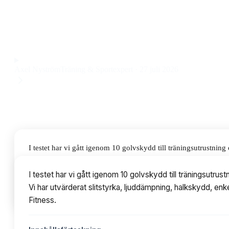
slitstarkt och flexibelt golvskydd som passar både fria vikte
pris på 279 kr.
Observera att vi kan få provision via återförsäljarlänkar. Inga varumärken bet
Axel Nyström
Träning & Sportexpert
·
27 juli 2026
I testet har vi gått igenom 10 golvskydd till träningsutrustn
utvärderat slitstyrka, ljuddämpning, halkskydd, enkel monterin
I testet har vi gått igenom 10 golvskydd till träningsut
Vi har utvärderat slitstyrka, ljuddämpning, halkskydd, enk
Innehållsförteckning
Fitness.