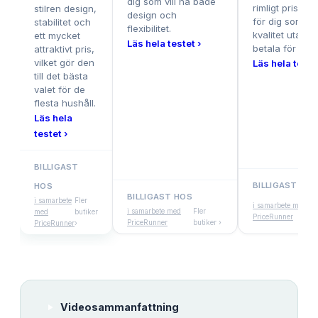
dig som vill ha både
rimligt pris, pe
stilren design,
design och
för dig som vil
stabilitet och
flexibilitet.
kvalitet utan at
ett mycket
Läs hela testet ›
betala för myc
attraktivt pris,
vilket gör den
Läs hela testet
till det bästa
valet för de
flesta hushåll.
Läs hela
testet ›
BILLIGAST
BILLIGAST HOS
HOS
BILLIGAST HOS
Fl
i samarbete
Fler
i samarbete med
i samarbete med
Fler
bu
med
butiker
PriceRunner
PriceRunner
butiker ›
›
PriceRunner
›
Videosammanfattning