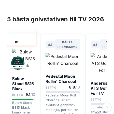
TOPPLISTA
5
bästa
golvstativen till TV
2026
GOLVSTATIV
TILL TV BÄST
#
1
BÄSTA
MES
I TEST
#
2
#
3
PREMIUMVAL
PRISV
2026
.
Testix
BÄST I TEST
Pedestal Moon
Bulow
Rollin' Charcoal
Andersson
Stand BS15
8.8
/10
BETYG
ATS Golvsta
Black
För TV
9.1
/10
BETYG
Pedestal Moon Rollin'
8.
BETYG
Charcoal är ett
Bulow Stand
exklusivt golvstativ
›
Ett robust och
BS15 Black
med hjul, perfekt för
snyggt stativ til
kombinerar