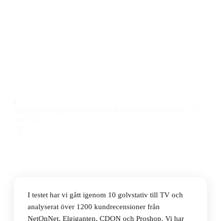
Den bästa golvstativet till TV 2026 är Bulow Stand
BS15 Black, ett stabilt och stilrent stativ med smidig
montering och bra justeringsmöjligheter till ett pris på
475 kr.
Observera att vi kan få provision via återförsäljarlänkar. Inga
varumärken betalar för våra omdömen.
Klara Sandberg
Redaktionschef & Hemelektronikexpert
·
27
juli 2026
I testet har vi gått igenom 10 golvstativ till TV och
analyserat över 1200 kundrecensioner från
NetOnNet, Elgiganten, CDON och Proshop. Vi har