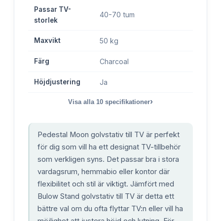
Passar TV-
40-70 tum
storlek
Maxvikt
50 kg
Färg
Charcoal
Höjdjustering
Ja
›
Visa alla
10
specifikationer
Pedestal Moon golvstativ till TV är perfekt
för dig som vill ha ett designat TV-tillbehör
som verkligen syns. Det passar bra i stora
vardagsrum, hemmabio eller kontor där
flexibilitet och stil är viktigt. Jämfört med
Bulow Stand golvstativ till TV är detta ett
bättre val om du ofta flyttar TV:n eller vill ha
möjlighet att justera höjd och lutning. För