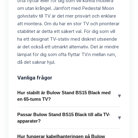
ofta flyttar eller för dig som vill kunna möblera
om utan krångel. Jämfört med Pedestal Moon
golvstativ till TV är det mer prisvärt och enklare
att montera. Om du har en stor TV och prioriterar
stabilitet är detta ett säkert val. För dig som vill
ha ett designat TV-stativ med diskret utseende
är det också ett utmärkt alternativ. Det är mindre
lämpat för dig som ofta flyttar TV:n mellan rum,
då det saknar hjul.
Vanliga frågor
Hur stabilt är Bulow Stand BS15 Black med
▾
en 65-tums TV?
Passar Bulow Stand BS15 Black till alla TV-
▾
apparater?
Hur fungerar kabelhanteringen på Bulow