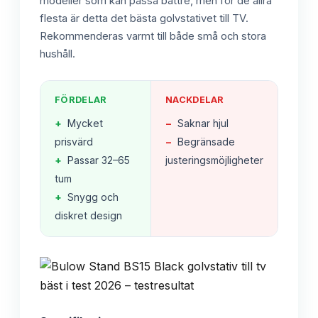
modeller som kan passa bättre, men för de allra
flesta är detta det bästa golvstativet till TV.
Rekommenderas varmt till både små och stora
hushåll.
FÖRDELAR
NACKDELAR
+
Mycket
−
Saknar hjul
prisvärd
−
Begränsade
+
Passar 32–65
justeringsmöjligheter
tum
+
Snygg och
diskret design