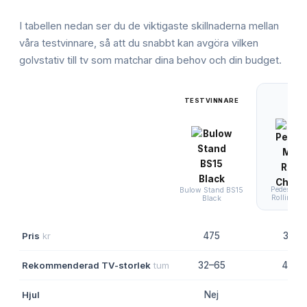
I tabellen nedan ser du de viktigaste skillnaderna mellan
våra testvinnare, så att du snabbt kan avgöra vilken
golvstativ till tv
som matchar dina behov och din budget.
TESTVINNARE
Pedestal 
Bulow Stand BS15
Rollin' Ch
Black
Pris
kr
475
3 80
Rekommenderad TV-storlek
tum
32–65
40–7
Hjul
Nej
Ja