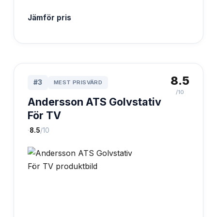
Jämför pris
8.5
#
3
MEST PRISVÄRD
/10
Andersson ATS Golvstativ
För TV
·
8.5
/10