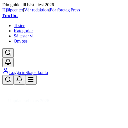
Din guide till bäst i test 2026
Hjälpcenter
|
Vår redaktion
|
För företag
|
Press
Testix
.
Tester
Kategorier
Så testar vi
Om oss
Logga in
Skapa konto
Hem
/
Ljud & TV
/
TV-tillbehör & Digitalboxar
/
TV-tillbehör
/
Skärmfästen
/
Golvstativ till TV
Uppdaterad mars 2026
Bästa golvstativ till TV 2026 – test
av stabila och snygga stativ