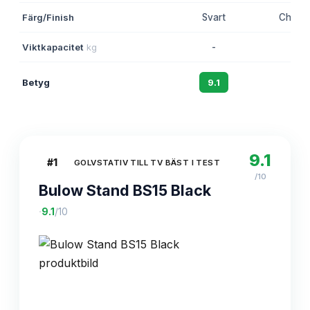
Färg/Finish
Svart
Charco
Viktkapacitet
kg
-
-
Betyg
9.1
8.8
9.1
#
1
GOLVSTATIV TILL TV BÄST I TEST
/10
Bulow Stand BS15 Black
·
9.1
/10