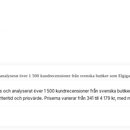
 pris på 1 036 kr.
alar för våra omdömen.
026
h analyserat över 1 500 kundrecensioner från svenska butiker som Elgig
riserna varierar från 341 till 4 179 kr, med modeller från Apple, Samsun
ers och analyserat över 1 500 kundrecensioner från svenska butik
tteritid och prisvärde. Priserna varierar från 341 till 4 179 kr, 