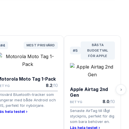
BÄSTA
#
4
MEST PRISVÄRD
#
5
BUDGETVAL
FÖR APPLE
otorola Moto Tag 1-Pack
8.2
/10
ETYG
Apple Airtag 2nd
›
risvärd Bluetooth-tracker som
Gen
ungerar med både Android och
8.0
/10
BETYG
OS, perfekt för nybörjare.
Senaste AirTag till lågt
äs hela testet ›
styckpris, perfekt för dig
som bara behöver en.
Läs hela testet ›