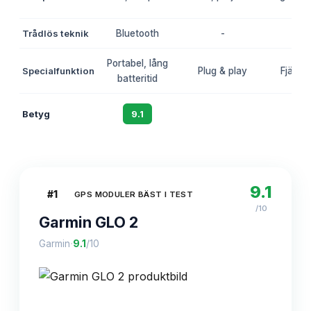
Trådlös teknik
Bluetooth
-
4
Portabel, lång
Specialfunktion
Plug & play
Fjärrst
batteritid
Betyg
9.1
8.7
8.
9.1
#
1
GPS MODULER BÄST I TEST
/10
Garmin GLO 2
·
Garmin
9.1
/10