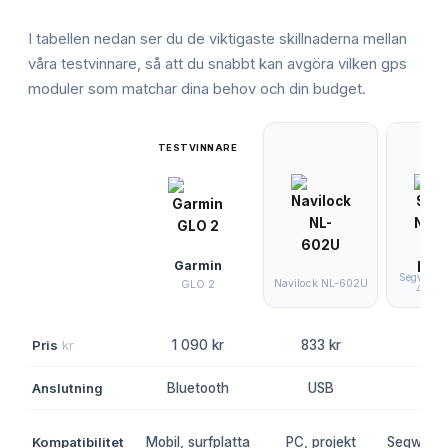
I tabellen nedan ser du de viktigaste skillnaderna mellan
våra testvinnare, så att du snabbt kan avgöra vilken
gps
moduler
som matchar dina behov och din budget.
TESTVINNARE
Garmin
Segway 
Navilock NL-602U
GLO 2
4G Mo
Pris
kr
1 090 kr
833 kr
1 19
Anslutning
Bluetooth
USB
4
Kompatibilitet
Mobil, surfplatta
PC, projekt
Segway 