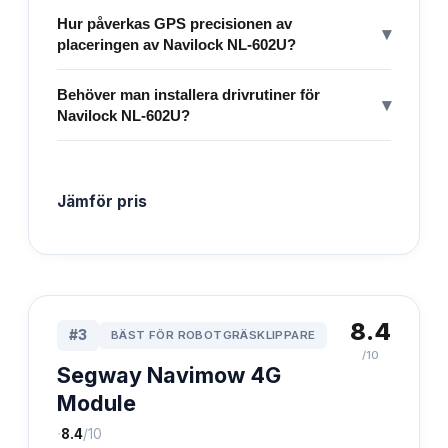
Hur påverkas GPS precisionen av
▾
placeringen av Navilock NL-602U?
Behöver man installera drivrutiner för
▾
Navilock NL-602U?
Jämför pris
8.4
#
3
BÄST FÖR ROBOTGRÄSKLIPPARE
/10
Segway Navimow 4G
Module
·
8.4
/10