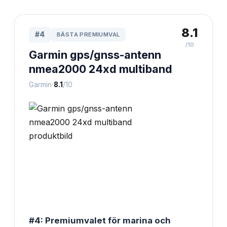
8.1
#
4
BÄSTA PREMIUMVAL
/10
Garmin gps/gnss-antenn
nmea2000 24xd multiband
·
Garmin
8.1
/10
#4: Premiumvalet för marina och