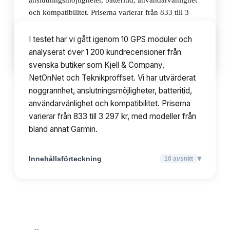
anslutningsmöjligheter, batteritid, användarvänlighet
och kompatibilitet. Priserna varierar från 833 till 3
297 kr, med modeller från bland annat Garmin.
I testet har vi gått igenom 10 GPS moduler och
analyserat över 1 200 kundrecensioner från
▾
Innehållsförteckning
10
avsnitt
svenska butiker som Kjell & Company,
NetOnNet och Teknikproffset. Vi har utvärderat
noggrannhet, anslutningsmöjligheter, batteritid,
användarvänlighet och kompatibilitet. Priserna
varierar från 833 till 3 297 kr, med modeller från
bland annat Garmin.
▾
Innehållsförteckning
10
avsnitt
TOPPLISTA