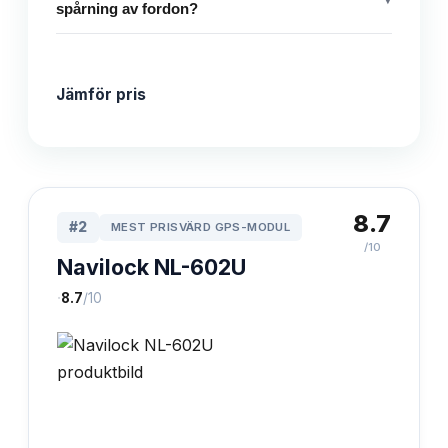
spårning av fordon?
Jämför pris
8.7
#
2
MEST PRISVÄRD GPS-MODUL
/10
Navilock NL-602U
·
8.7
/10