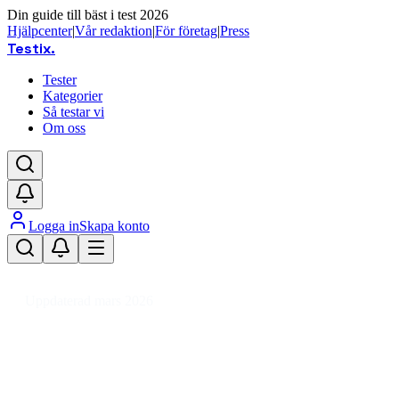
Din guide till bäst i test 2026
Hjälpcenter
|
Vår redaktion
|
För företag
|
Press
Testix
.
Tester
Kategorier
Så testar vi
Om oss
Logga in
Skapa konto
Hem
/
Mobiler
/
GPS-mottagare
/
GPS Moduler
Uppdaterad mars 2026
Bästa GPS moduler 2026 – test av
mottagare och funktioner