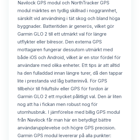
Navilock GPS modul och NorthTracker GPS
modul märktes en tydlig skillnad i noggrannhet,
särskilt vid användning i tät skog och bland höga
byggnader. Batteritiden är generös, vilket gör
Garmin GLO 2 till ett utmärkt val för längre
utflykter eller bilresor. Den externa GPS
mottagaren fungerar dessutom utmärkt med
både iOS och Android, vilket är en stor fördel för
användare med olika enheter. Ett tips är att alltid
ha den fulladdad innan längre turer, då den tappar
lite i prestanda vid låg batterinivå. För GPS
tillbehör till friluftsliv eller GPS för fordon är
Garmin GLO 2 ett mycket pålitligt val. Den är liten
nog att ha i fickan men robust nog för
utomhusbruk. I jämförelse med billig GPS modul
från Navilock får man här en betydligt bättre
användarupplevelse och högre GPS precision.
Garmin GPS modul levererar på alla punkter: