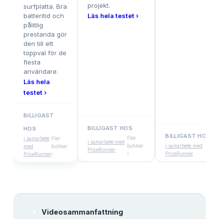
projekt.
surfplatta. Bra
batteritid och
Läs hela testet ›
pålitlig
prestanda gör
den till ett
toppval för de
flesta
användare.
Läs hela
testet ›
BILLIGAST
BILLIGAST HOS
HOS
BILLIGAST HOS
Fler
i samarbete
Fler
i samarbete med
butiker
i samarbete med
med
butiker
PriceRunner
›
PriceRunner
PriceRunner
›
Videosammanfattning