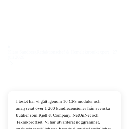
Den bästa GPS modulen 2026 är Garmin GLO 2, som
kombinerar snabb positionering och pålitlig Bluetooth-
anslutning till ett pris på 1 090 kr.
Observera att vi kan få provision via återförsäljarlänkar. Inga
varumärken betalar för våra omdömen.
Klara Sandberg
Redaktionschef & Hemelektronikexpert
·
27
juli 2026
I testet har vi gått igenom 10 GPS moduler och
analyserat över 1 200 kundrecensioner från svenska
butiker som Kjell & Company, NetOnNet och
Teknikproffset. Vi har utvärderat noggrannhet,