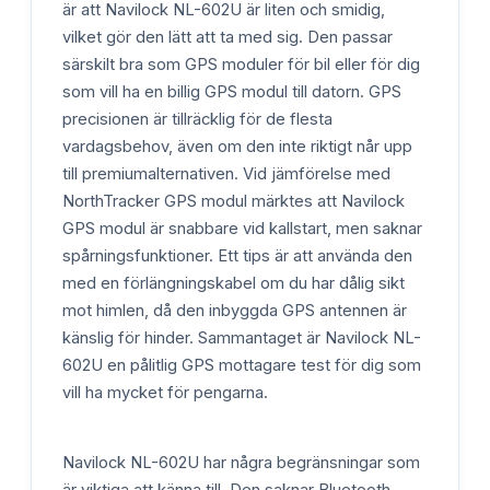
är att Navilock NL-602U är liten och smidig,
vilket gör den lätt att ta med sig. Den passar
särskilt bra som GPS moduler för bil eller för dig
som vill ha en billig GPS modul till datorn. GPS
precisionen är tillräcklig för de flesta
vardagsbehov, även om den inte riktigt når upp
till premiumalternativen. Vid jämförelse med
NorthTracker GPS modul märktes att Navilock
GPS modul är snabbare vid kallstart, men saknar
spårningsfunktioner. Ett tips är att använda den
med en förlängningskabel om du har dålig sikt
mot himlen, då den inbyggda GPS antennen är
känslig för hinder. Sammantaget är Navilock NL-
602U en pålitlig GPS mottagare test för dig som
vill ha mycket för pengarna.
Navilock NL-602U har några begränsningar som
är viktiga att känna till. Den saknar Bluetooth,