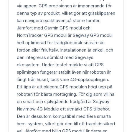
via appen. GPS precisionen är imponerande för
denna typ av produkt, vilket gör att gräsklipparen
kan navigera exakt även på större tomter.
Jämfört med Garmin GPS modul och
NorthTracker GPS modul är Segway GPS modul
helt optimerad för trädgårdsbruk snarare än
fordon eller friluftsliv. Installationen är enkel, och
den integreras sömlöst med Segways
ekosystem. Under testet märkte vi att GPS
spårningen fungerar stabilt även när roboten är
långt från huset, tack vare 4G-uppkopplingen.
Ett tips är att placera GPS modulen högt upp på
roboten för bästa mottagning. För dig som vill ha
en smart och självgående trädgård är Segway
Navimow 4G Module ett utmärkt GPS tillbehör.
Den är dessutom kompatibel med flera smarta
hem-system, vilket gör den till ett framtidssäkert
val. Jämfört med billig GPS modul är detta en