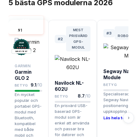
5
bästa
GPS modulerna
2026
GPS
MODULER
#
1
MEST
BÄS
BÄST I TEST
#
3
PRISVÄRD
ROBOTGR
#
2
GPS-
2026
.
Testix
MODUL
BÄST I TEST
GARMIN
Segway Navi
Garmin
Module
GLO 2
Navilock NL-
9.1
/10
BETYG
BETYG
602U
Specialiserad mo
En mycket
8.7
/10
BETYG
Segway Navimow,
populär och
En prisvärd USB-
positionering oc
portabel GPS-
baserad GPS-
uppkoppling för fj
modul med
modul som är
›
Bluetooth,
Läs hela testet ›
enkel att använda
kompatibel
och passar bra
med både
för datorer och
mobil och