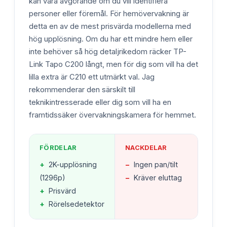
kan vara avgörande om du vill identifiera
personer eller föremål. För hemövervakning är
detta en av de mest prisvärda modellerna med
hög upplösning. Om du har ett mindre hem eller
inte behöver så hög detaljrikedom räcker TP-
Link Tapo C200 långt, men för dig som vill ha det
lilla extra är C210 ett utmärkt val. Jag
rekommenderar den särskilt till
teknikintresserade eller dig som vill ha en
framtidssäker övervakningskamera för hemmet.
FÖRDELAR
NACKDELAR
+
2K-upplösning
−
Ingen pan/tilt
(1296p)
−
Kräver eluttag
+
Prisvärd
+
Rörelsedetektor