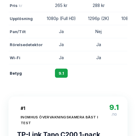
Pris
kr
265 kr
288 kr
243
Upplösning
1080p (Full HD)
1296p (2K)
1080p (
Pan/Tilt
Ja
Nej
N
Rörelsedetektor
Ja
Ja
J
Wi-Fi
Ja
Ja
J
Betyg
9.1
8.7
8
9.1
#
1
/10
INOMHUS ÖVERVAKNINGSKAMERA BÄST I
TEST
TP-Link Tapo C200 1-pack