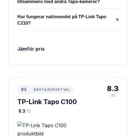
tillsammans med andra Tapo-kameror?
Hur fungerar nattseendet på TP-Link Tapo
▾
C210?
Jämför pris
8.3
#
3
BÄSTA BUDGETVAL
/10
TP-Link Tapo C100
·
8.3
/10