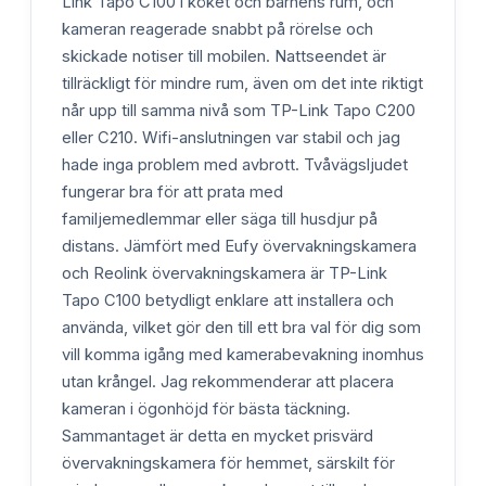
Link Tapo C100 i köket och barnens rum, och
kameran reagerade snabbt på rörelse och
skickade notiser till mobilen. Nattseendet är
tillräckligt för mindre rum, även om det inte riktigt
når upp till samma nivå som TP-Link Tapo C200
eller C210. Wifi-anslutningen var stabil och jag
hade inga problem med avbrott. Tvåvägsljudet
fungerar bra för att prata med
familjemedlemmar eller säga till husdjur på
distans. Jämfört med Eufy övervakningskamera
och Reolink övervakningskamera är TP-Link
Tapo C100 betydligt enklare att installera och
använda, vilket gör den till ett bra val för dig som
vill komma igång med kamerabevakning inomhus
utan krångel. Jag rekommenderar att placera
kameran i ögonhöjd för bästa täckning.
Sammantaget är detta en mycket prisvärd
övervakningskamera för hemmet, särskilt för