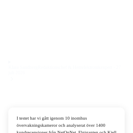
trygghet för hemmet
Den bästa inomhus övervakningskameran 2026 är TP-
Link Tapo C200, en smidig Full HD-kamera med wifi
och rörelsedetektor till ett pris på 265 kr.
Observera att vi kan få provision via återförsäljarlänkar. Inga
varumärken betalar för våra omdömen.
Klara Sandberg
Redaktionschef & Hemelektronikexpert
·
27
juli 2026
I testet har vi gått igenom 10 inomhus
övervakningskameror och analyserat över 1400
kundrecensioner från NetOnNet, Elgiganten och Kjell