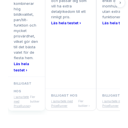
och passar dig som
enkel och stab
›
kombinerar
vill ha extra
inomhusöverv
hög
detaljrikedom till ett
utan extra
bildkvalitet,
rimligt pris.
funktioner.
pan/tilt-
Läs hela testet ›
Läs hela teste
funktion och
mycket
prisvärdhet,
vilket gör den
till det bästa
valet för de
flesta hem.
Läs hela
testet ›
BILLIGAST
HOS
BILLIGAST HOS
BILLIGAST HO
i samarbete
Fler
i samarbete med
Fler
i samarbete med
med
butiker
PriceRunner
butiker ›
PriceRunner
PriceRunner
›