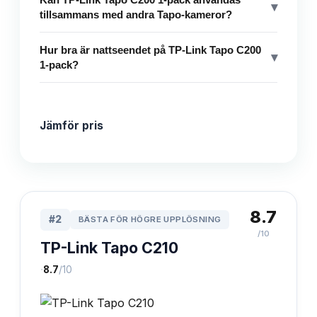
▾
tillsammans med andra Tapo-kameror?
Hur bra är nattseendet på TP-Link Tapo C200
▾
1-pack?
Jämför pris
8.7
#
2
BÄSTA FÖR HÖGRE UPPLÖSNING
/10
TP-Link Tapo C210
·
8.7
/10