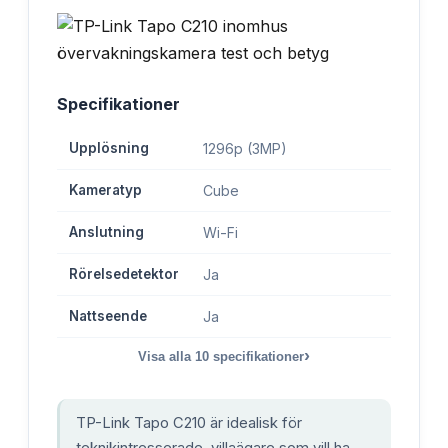
Specifikationer
Upplösning
1296p (3MP)
Kameratyp
Cube
Anslutning
Wi-Fi
Rörelsedetektor
Ja
Nattseende
Ja
›
Visa alla
10
specifikationer
TP-Link Tapo C210 är idealisk för
teknikintresserade, villaägare som vill ha