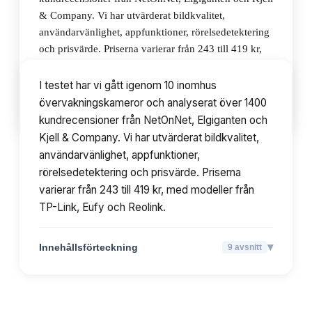
& Company. Vi har utvärderat bildkvalitet,
användarvänlighet, appfunktioner, rörelsedetektering
och prisvärde. Priserna varierar från 243 till 419 kr,
med modeller från TP-Link, Eufy och Reolink.
I testet har vi gått igenom 10 inomhus
övervakningskameror och analyserat över 1400
▾
Innehållsförteckning
9
avsnitt
kundrecensioner från NetOnNet, Elgiganten och
Kjell & Company. Vi har utvärderat bildkvalitet,
användarvänlighet, appfunktioner,
rörelsedetektering och prisvärde. Priserna
varierar från 243 till 419 kr, med modeller från
TP-Link, Eufy och Reolink.
▾
Innehållsförteckning
9
avsnitt