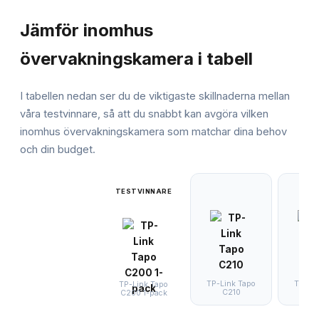
JÄMFÖRELSE
Jämför
inomhus
övervakningskamera
i tabell
I tabellen nedan ser du de viktigaste skillnaderna mellan
våra testvinnare, så att du snabbt kan avgöra vilken
inomhus övervakningskamera
som matchar dina behov
och din budget.
TESTVINNARE
TP-Link Tapo
TP-Lin
TP-Link Tapo
C210
C1
C200 1-pack