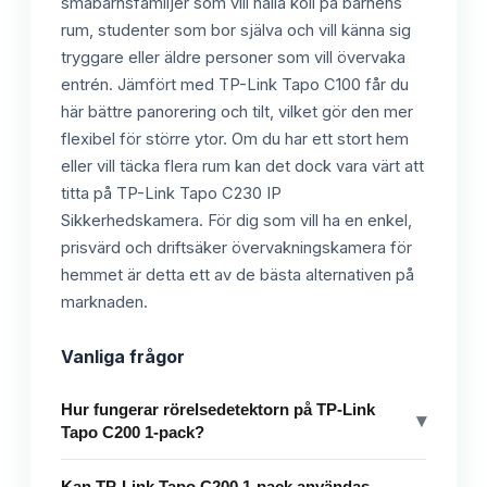
småbarnsfamiljer som vill hålla koll på barnens
rum, studenter som bor själva och vill känna sig
tryggare eller äldre personer som vill övervaka
entrén. Jämfört med TP-Link Tapo C100 får du
här bättre panorering och tilt, vilket gör den mer
flexibel för större ytor. Om du har ett stort hem
eller vill täcka flera rum kan det dock vara värt att
titta på TP-Link Tapo C230 IP
Sikkerhedskamera. För dig som vill ha en enkel,
prisvärd och driftsäker övervakningskamera för
hemmet är detta ett av de bästa alternativen på
marknaden.
Vanliga frågor
Hur fungerar rörelsedetektorn på TP-Link
▾
Tapo C200 1-pack?
Kan TP-Link Tapo C200 1-pack användas