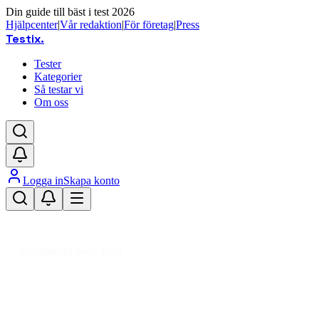
Din guide till bäst i test 2026
Hjälpcenter
|
Vår redaktion
|
För företag
|
Press
Testix
.
Tester
Kategorier
Så testar vi
Om oss
Logga in
Skapa konto
Hem
/
Hemmet
/
Hem
/
Övervakningskameror
/
Övervakningskamera
/
Inomhus övervakningskamera
Uppdaterad mars 2026
Bästa inomhus
övervakningskameran 2026 –