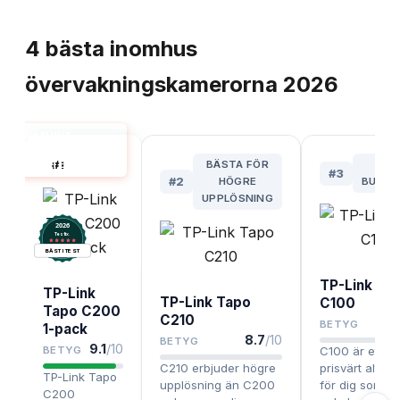
TOPPLISTA
4
bästa
inomhus
övervakningskamerorna
2026
INOMHUS
ERVAKNINGSKAMERA
#
1
BÄSTA FÖR
BÄS
BÄST I TEST
#
3
#
2
HÖGRE
BUDGE
UPPLÖSNING
2026
.
Testix
BÄST I TEST
TP-Link Ta
TP-Link
TP-Link Tapo
C100
Tapo C200
C210
BETYG
1-pack
8.7
/10
BETYG
9.1
/10
BETYG
C100 är ett m
C210 erbjuder högre
prisvärt altern
TP-Link Tapo
upplösning än C200
för dig som vil
C200