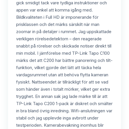
gick smidigt tack vare tydliga instruktioner och
appen var enkel att komma igång med.
Bildkvaliteten i Full HD är imponerande för
prisklassen och det märks särskilt när man
zoomar in på detaljer i rummet. Jag uppskattade
verkligen rörelsedetektorn – den reagerade
snabbt på rörelser och skickade notiser direkt till
min mobil. I jämförelse med TP-Link Tapo C100
märks det att C200 har bättre panorering och tilt-
funktion, vilket gjorde det lätt att täcka hela
vardagsrummet utan att behöva flytta kameran
fysiskt. Nattseendet är tillräckligt för att se vad
som händer även i totalt mörker, vilket ger extra
trygghet. En annan sak jag lade märke till är att
TP-Link Tapo C200 1-pack är diskret och smälter
in bra bland övrig inredning. Wifi-anslutningen var
stabil och jag upplevde inga avbrott under
testperioden. Kamerabevakning inomhus blir