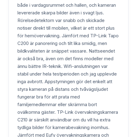
både i vardagsrummet och hallen, och kameran
levererade skarpa bilder även i svagt ljus.
Rörelsedetektorn var snabb och skickade
notiser direkt till mobilen, vilket är ett stort plus
för hemövervakning. Jämfört med TP-Link Tapo
C200 är panorering och tilt lika smidig, men
bildkvaliteten är snäppet vassare. Nattseendet
är också bra, även om det finns modeller med
ännu bättre IR-teknik. Wifi-anslutningen var
stabil under hela testperioden och jag upplevde
inga avbrott. Appstyrningen gör det enkelt att
styra kameran på distans och tvåvägsljudet
fungerar bra för att prata med
familjemedlemmar eller skrämma bort
ovälkomna gäster. TP-Link övervakningskamera
C210 är särskilt användbar om du vill ha extra
tydliga bilder för kamerabevakning inomhus.
Jämfört med Eufy övervakningskamera och