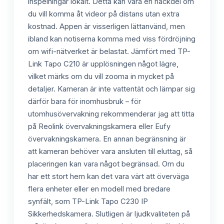
inspelningar lokalt. Detta kan vara en nackdel om
du vill komma åt videor på distans utan extra
kostnad. Appen är visserligen lättanvänd, men
ibland kan notiserna komma med viss fördröjning
om wifi-nätverket är belastat. Jämfört med TP-
Link Tapo C210 är upplösningen något lägre,
vilket märks om du vill zooma in mycket på
detaljer. Kameran är inte vattentät och lämpar sig
därför bara för inomhusbruk – för
utomhusövervakning rekommenderar jag att titta
på Reolink övervakningskamera eller Eufy
övervakningskamera. En annan begränsning är
att kameran behöver vara ansluten till eluttag, så
placeringen kan vara något begränsad. Om du
har ett stort hem kan det vara värt att överväga
flera enheter eller en modell med bredare
synfält, som TP-Link Tapo C230 IP
Sikkerhedskamera. Slutligen är ljudkvaliteten på