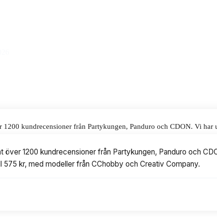
pris på 449 kr.
alar för våra omdömen.
026
ver 1200 kundrecensioner från Partykungen, Panduro och CDON. Vi har ut
 från CChobby och Creativ Company.
rat över 1200 kundrecensioner från Partykungen, Panduro och CDON
4 till 575 kr, med modeller från CChobby och Creativ Company.