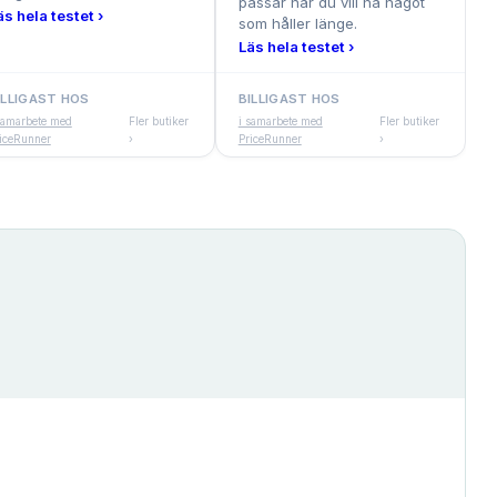
passar när du vill ha något
äs hela testet ›
som håller länge.
Läs hela testet ›
ILLIGAST HOS
BILLIGAST HOS
samarbete med
Fler butiker
i samarbete med
Fler butiker
iceRunner
›
PriceRunner
›