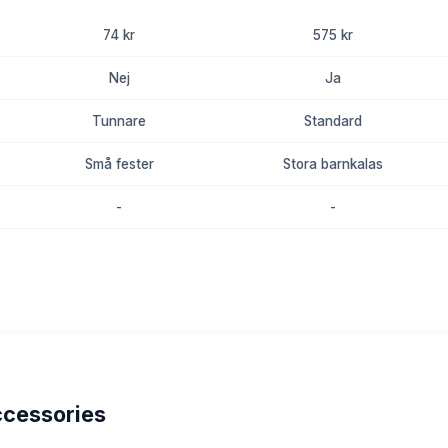
74 kr
575 kr
Nej
Ja
Tunnare
Standard
Små fester
Stora barnkalas
-
-
8.7
8.5
ccessories