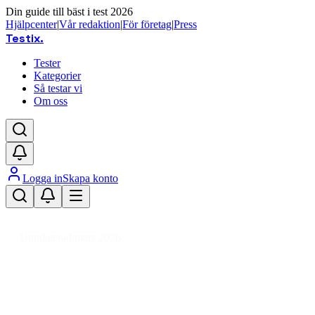
Din guide till bäst i test 2026
Hjälpcenter
|
Vår redaktion
|
För företag
|
Press
Testix
.
Tester
Kategorier
Så testar vi
Om oss
Logga in
Skapa konto
Hem
/
Hemmet
/
Hem
/
Festprodukter
/
Festdekorationer
/
Karnevaltunna
Uppdaterad mars 2026
Karnevaltunna bäst i test 2026 – 
Den bästa karnevaltunnan 2026 är CChobby Carnival Barre