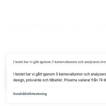
kombinerar robust konstruktion och roliga tillbehör till ett 
Observera att vi kan få provision via återförsäljarlänkar. Inga varumärken bet
Klara Sandberg
Redaktionschef & Hemelektronikexpert
·
27 juli 2
I testet har vi gått igenom 5 karnevaltunnor och analyserat ö
tillbehör. Priserna varierar från 74 till 575 kr, med modeller
I testet har vi gått igenom 5 karnevaltunnor och analyse
design, prisvärde och tillbehör. Priserna varierar från 7
Innehållsförteckning
Innehållsförteckning