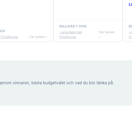
L
BILLIGAST HOS
B
HOS
i samarbete med
Fler butiker
i 
d PriceRunner
Fler butiker ›
PriceRunner
›
Pr
genom vinnaren, bästa budgetvalet och vad du bör tänka på.