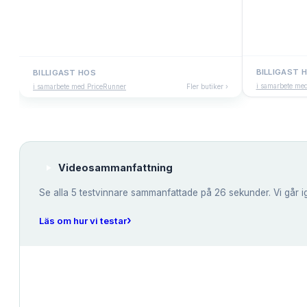
BILLIGAST 
BILLIGAST HOS
i samarbete me
i samarbete med PriceRunner
Fler butiker ›
Videosammanfattning
Se alla
5
testvinnare sammanfattade på 26 sekunder. Vi går i
›
Läs om hur vi testar