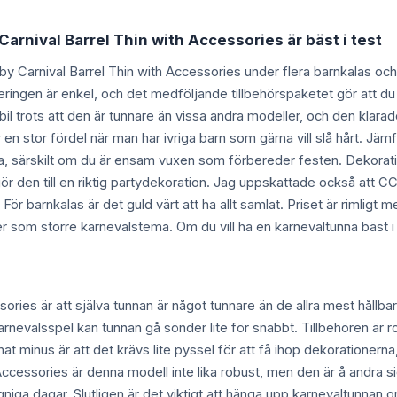
arnival Barrel Thin with Accessories är bäst i test
by Carnival Barrel Thin with Accessories under flera barnkalas och
eringen är enkel, och det medföljande tillbehörspaketet gör att du 
il trots att den är tunnare än vissa andra modeller, och den klarad
 en stor fördel när man har ivriga barn som gärna vill slå hårt. J
, särskilt om du är ensam vuxen som förbereder festen. Dekoration
gör den till en riktig partydekoration. Jag uppskattade också att 
. För barnkalas är det guld värt att ha allt samlat. Priset är rimligt
som större karnevalstema. Om du vill ha en karnevaltunna bäst i te
ries är att själva tunnan är något tunnare än de allra mest hållb
arnevalsspel kan tunnan gå sönder lite för snabbt. Tillbehören är ro
nat minus är att det krävs lite pyssel för att få ihop dekorationern
ccessories är denna modell inte lika robust, men den är å andra s
gniga dagar. Slutligen är det viktigt att hänga upp karnevaltunnan or