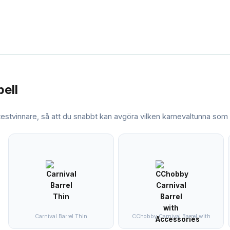
bell
 testvinnare, så att du snabbt kan avgöra vilken
karnevaltunna
som m
Carnival Barrel Thin
CChobby Carnival Barrel with