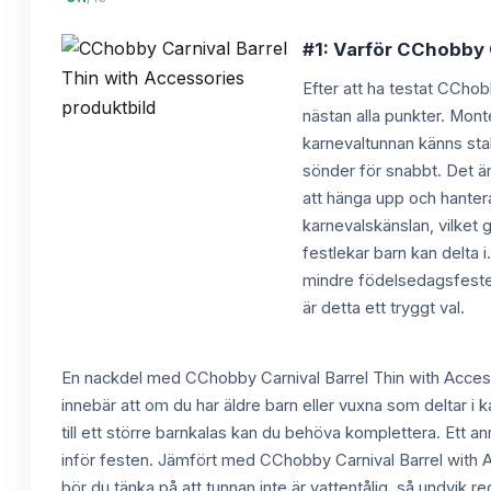
#1: Varför CChobby C
Efter att ha testat CChob
nästan alla punkter. Mont
karnevaltunnan känns stab
sönder för snabbt. Det är
att hänga upp och hantera
karnevalskänslan, vilket 
festlekar barn kan delta i
mindre födelsedagsfester 
är detta ett tryggt val.
En nackdel med CChobby Carnival Barrel Thin with Accesso
innebär att om du har äldre barn eller vuxna som deltar i k
till ett större barnkalas kan du behöva komplettera. Ett an
inför festen. Jämfört med CChobby Carnival Barrel with A
bör du tänka på att tunnan inte är vattentålig, så undvik re