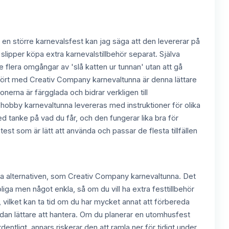
 en större karnevalsfest kan jag säga att den levererar på
slipper köpa extra karnevalstillbehör separat. Själva
e flera omgångar av 'slå katten ur tunnan' utan att gå
ämfört med Creativ Company karnevaltunna är denna lättare
erna är färgglada och bidrar verkligen till
CChobby karnevaltunna levereras med instruktioner för olika
 med tanke på vad du får, och den fungerar lika bra för
st som är lätt att använda och passar de flesta tillfällen
ara alternativen, som Creativ Company karnevaltunna. Det
liga men något enkla, så om du vill ha extra festtillbehör
a, vilket kan ta tid om du har mycket annat att förbereda
idan lättare att hantera. Om du planerar en utomhusfest
dentligt, annars riskerar den att ramla ner för tidigt under