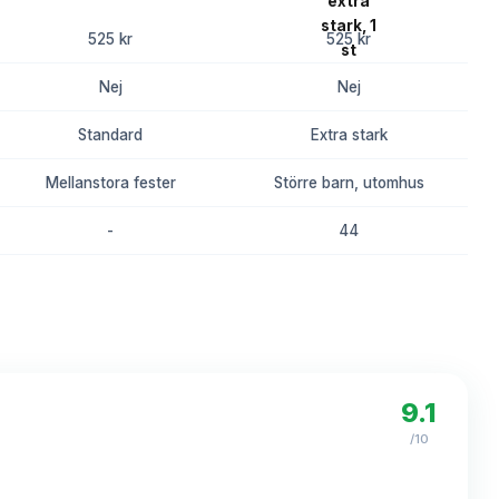
525 kr
525 kr
Nej
Nej
Standard
Extra stark
Mellanstora fester
Större barn, utomhus
-
44
8.2
8.0
9.1
/10