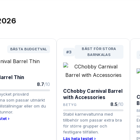
2026
BÄST FÖR STORA
BÄSTA BUDGETVAL
#
3
BARNKALAS
Barrel Thin
8.7
/10
CChobby Carnival Barrel
ycket prisvärd
C
with Accessories
nna som passar utmärkt
B
8.5
/10
BETYG
illställningar eller om du
B
 tunnor.
Stabil karnevaltunna med
tet ›
tillbehör som passar extra bra
E
för större grupper och
s
festligare tillfällen.
t
p
Läs hela testet ›