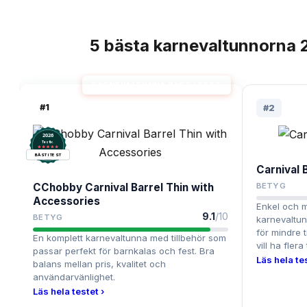
5
bästa
karnevaltunnorna
TOPPLISTA
KARNEVALTUNNA BÄST I TEST
#
1
#
2
2026
.
Testix
BÄST I TEST
Carnival 
CChobby Carnival Barrel Thin with
BETYG
Accessories
Enkel och m
9.1
/10
BETYG
karnevaltu
för mindre t
En komplett karnevaltunna med tillbehör som
vill ha flera
passar perfekt för barnkalas och fest. Bra
Läs hela tes
balans mellan pris, kvalitet och
användarvänlighet.
Läs hela testet ›