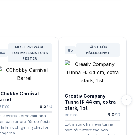
MEST PRISVÄRD
BÄST FÖR
#
5
#
4
FÖR MELLANSTORA
HÅLLBARHET
FESTER
Chobby Carnival
Creativ Company
arrel
›
Tunna H: 44 cm, extra
8.2
/10
ETYG
stark, 1 st
8.0
/10
BETYG
n klassisk karnevaltunna
om passar bra för de flesta
Extra stark karnevaltunna
illfällen och ger mycket för
som tål tuffare tag och
engarna.