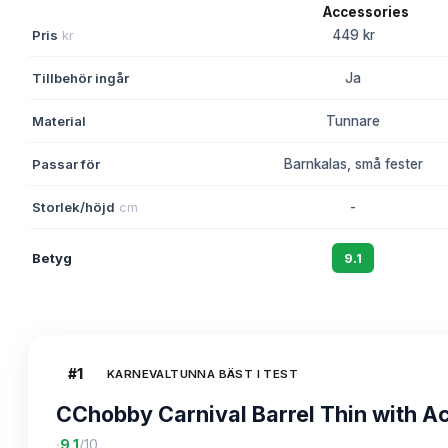
Pris
kr
449 kr
Tillbehör ingår
Ja
Material
Tunnare
Passar för
Barnkalas, små fester
Storlek/höjd
cm
-
Betyg
9.1
#
1
KARNEVALTUNNA BÄST I TEST
CChobby Carnival Barrel Thin with A
·
9.1
/10