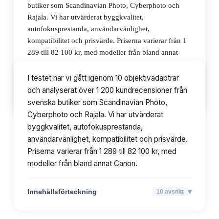
butiker som Scandinavian Photo, Cyberphoto och
Rajala. Vi har utvärderat byggkvalitet,
autofokusprestanda, användarvänlighet,
kompatibilitet och prisvärde. Priserna varierar från 1
289 till 82 100 kr, med modeller från bland annat
Canon.
I testet har vi gått igenom 10 objektivadaptrar
och analyserat över 1 200 kundrecensioner från
▾
Innehållsförteckning
10
avsnitt
svenska butiker som Scandinavian Photo,
Cyberphoto och Rajala. Vi har utvärderat
byggkvalitet, autofokusprestanda,
användarvänlighet, kompatibilitet och prisvärde.
Priserna varierar från 1 289 till 82 100 kr, med
modeller från bland annat Canon.
▾
Innehållsförteckning
10
avsnitt