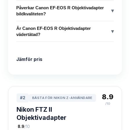
Påverkar Canon EF-EOS R Objektivadapter
▾
bildkvaliteten?
Är Canon EF-EOS R Objektivadapter
▾
vädertätad?
Jämför pris
8.9
#
2
BÄSTA FÖR NIKON Z-ANVÄNDARE
/10
Nikon FTZ II
Objektivadapter
·
8.9
/10