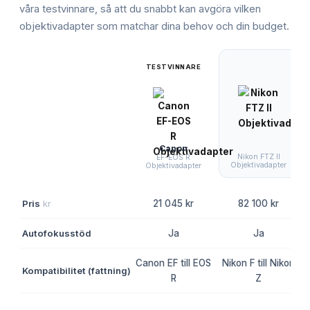
våra testvinnare, så att du snabbt kan avgöra vilken
objektivadapter
som matchar dina behov och din budget.
TESTVINNARE
Canon
Nikon FTZ II
EF-EOS R
Objektivadapter
Objektivadapter
Pris
kr
21 045 kr
82 100 kr
Autofokusstöd
Ja
Ja
Canon EF till EOS
Nikon F till Nikon
Kompatibilitet (fattning)
R
Z