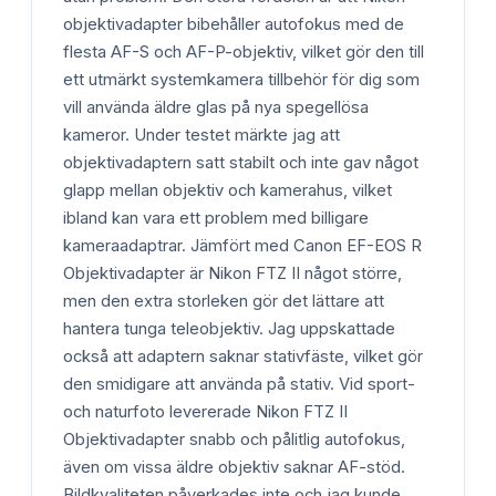
objektivadapter bibehåller autofokus med de
flesta AF-S och AF-P-objektiv, vilket gör den till
ett utmärkt systemkamera tillbehör för dig som
vill använda äldre glas på nya spegellösa
kameror. Under testet märkte jag att
objektivadaptern satt stabilt och inte gav något
glapp mellan objektiv och kamerahus, vilket
ibland kan vara ett problem med billigare
kameraadaptrar. Jämfört med Canon EF-EOS R
Objektivadapter är Nikon FTZ II något större,
men den extra storleken gör det lättare att
hantera tunga teleobjektiv. Jag uppskattade
också att adaptern saknar stativfäste, vilket gör
den smidigare att använda på stativ. Vid sport-
och naturfoto levererade Nikon FTZ II
Objektivadapter snabb och pålitlig autofokus,
även om vissa äldre objektiv saknar AF-stöd.
Bildkvaliteten påverkades inte och jag kunde