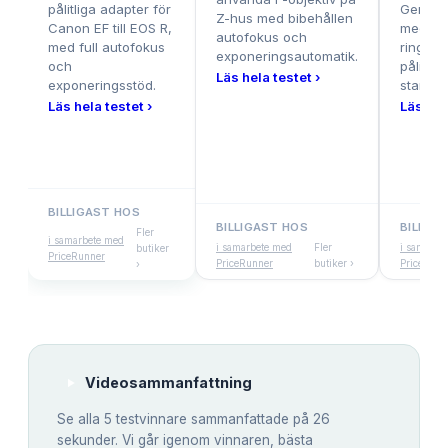
pålitliga adapter för
Ger ext
Z-hus med bibehållen
Canon EF till EOS R,
med pr
autofokus och
med full autofokus
ring o
exponeringsautomatik.
och
pålitlig
Läs hela testet ›
exponeringsstöd.
standar
Läs hela testet ›
Läs hel
BILLIGAST HOS
BILLIGAST HOS
BILLIG
Fler
i samarbete med
i samarbete med
Fler
i samarbe
butiker
PriceRunner
PriceRunner
butiker ›
PriceRunn
›
Videosammanfattning
Se alla
5
testvinnare sammanfattade på 26
sekunder. Vi går igenom vinnaren, bästa