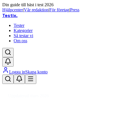
Din guide till bäst i test 2026
Hjälpcenter
|
Vår redaktion
|
För företag
|
Press
Testix
.
Tester
Kategorier
Så testar vi
Om oss
Logga in
Skapa konto
Hem
/
Foto
/
Kameratillbehör
/
Objektivtillbehör
/
Objektivadapter
Uppdaterad mars 2026
Objektivadapter bäst i test 2026 –
vår guide till Canon, Nikon &
Sony