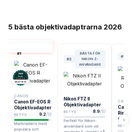
TOPPLISTA
5
bästa
objektivadaptrarna
2026
OBJEKTIVADAPTER
BÄST I TEST
#
1
BÄSTA FÖR
#
3
#
2
NIKON Z-
ANVÄNDARE
2026
.
Testix
BÄST I TEST
CANON
Nikon FTZ II
Canon EF-EOS R
CANO
Objektivadapter
Canon
Objektivadapter
8.9
/10
BETYG
Ring 
9.2
/10
BETYG
Objek
›
Perfekt för Nikon-
Marknadens mest
användare som vill
BETYG
populära och
använda F-objektiv på