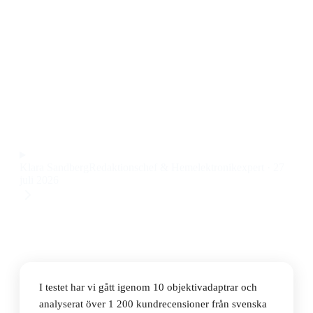
Den bästa objektivadaptern 2026 är Canon EF-EOS R
Objektivadapter, som ger pålitlig kompatibilitet mellan
Canon EF-objektiv och EOS R-kameror till ett pris på
21 045 kr.
Observera att vi kan få provision via återförsäljarlänkar. Inga
varumärken betalar för våra omdömen.
Klara Sandberg
Redaktionschef & Hemelektronikexpert
·
27
juli 2026
I testet har vi gått igenom 10 objektivadaptrar och
analyserat över 1 200 kundrecensioner från svenska