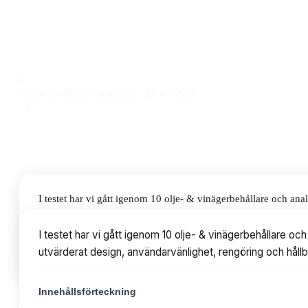
diskmaskinsvänlig, tillverkad i glas och har en smidig pump
vilket gör den till ett riktigt prisvärt val för både vardag och
Observera att vi kan få provision via återförsäljarlänkar. Inga varumärken bet
Oskar Hedlund
Köksexpert
·
27 juli 2026
I testet har vi gått igenom 10 olje- & vinägerbehållare och 
design, användarvänlighet, rengöring och hållbarhet. Priserna 
I testet har vi gått igenom 10 olje- & vinägerbehållare
utvärderat design, användarvänlighet, rengöring och hållba
Innehållsförteckning
Innehållsförteckning