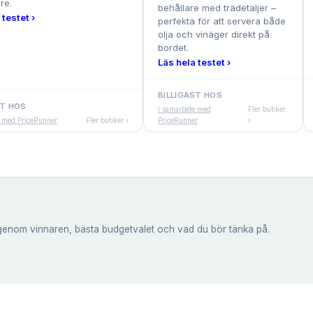
re.
behållare med trädetaljer –
 testet ›
perfekta för att servera både
olja och vinäger direkt på
bordet.
Läs hela testet ›
BILLIGAST HOS
ST HOS
i samarbete med
Fler butiker
e med PriceRunner
Fler butiker ›
PriceRunner
›
genom vinnaren, bästa budgetvalet och vad du bör tänka på.