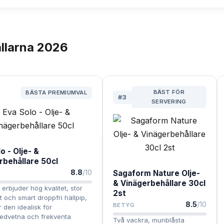
llarna
2026
BÄST FÖR
BÄSTA PREMIUMVAL
#
3
SERVERING
o - Olje- &
rbehållare 50cl
8.8
/10
Sagaform Nature Olje-
& Vinägerbehållare 30cl
 erbjuder hög kvalitet, stor
2st
t och smart droppfri hällpip,
8.5
/10
BETYG
r den idealisk för
edvetna och frekventa
Två vackra, munblåsta