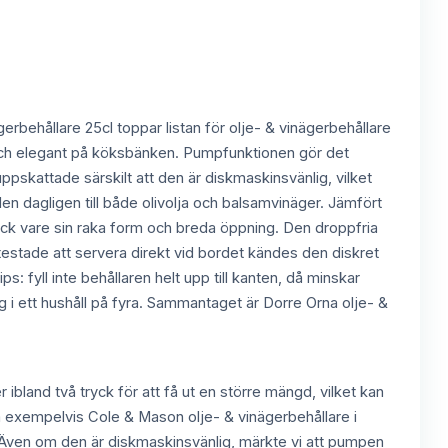
gerbehållare 25cl toppar listan för olje- & vinägerbehållare
il och elegant på köksbänken. Pumpfunktionen gör det
 uppskattade särskilt att den är diskmaskinsvänlig, vilket
en dagligen till både olivolja och balsamvinäger. Jämfört
ack vare sin raka form och breda öppning. Den droppfria
 vi testade att servera direkt vid bordet kändes den diskret
ps: fyll inte behållaren helt upp till kanten, då minskar
g i ett hushåll på fyra. Sammantaget är Dorre Orna olje- &
.
 ibland två tryck för att få ut en större mängd, vilket kan
 som exempelvis Cole & Mason olje- & vinägerbehållare i
ll. Även om den är diskmaskinsvänlig, märkte vi att pumpen