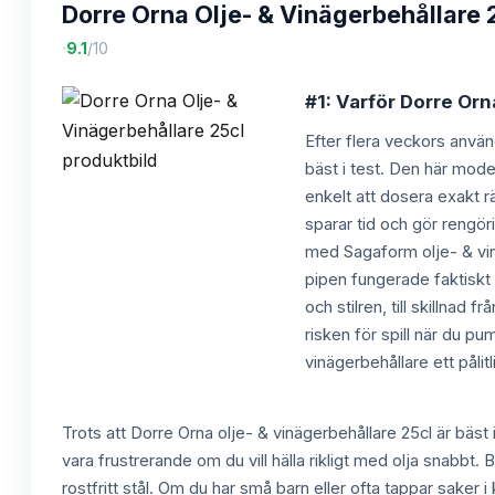
Dorre Orna Olje- & Vinägerbehållare 
·
9.1
/10
#1: Varför Dorre Orn
Efter flera veckors använd
bäst i test. Den här mode
enkelt att dosera exakt rä
sparar tid och gör rengör
med Sagaform olje- & vin
pipen fungerade faktiskt s
och stilren, till skillnad 
risken för spill när du p
vinägerbehållare ett påli
Trots att Dorre Orna olje- & vinägerbehållare 25cl är bäst 
vara frustrerande om du vill hälla rikligt med olja snabbt. 
rostfritt stål. Om du har små barn eller ofta tappar saker