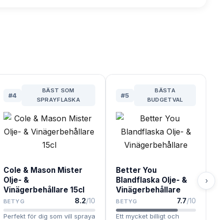
BÄST SOM
BÄSTA
#
4
#
5
SPRAYFLASKA
BUDGETVAL
Cole & Mason Mister
Better You
Olje- &
Blandflaska Olje- &
›
Vinägerbehållare 15cl
Vinägerbehållare
8.2
/10
7.7
/10
BETYG
BETYG
Perfekt för dig som vill spraya
Ett mycket billigt och