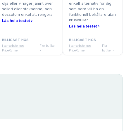
olja eller vinäger jämnt över
enkelt alternativ för dig
sallad eller stekpanna, och
som bara vill ha en
dessutom enkel att rengöra.
funktionell behållare utan
krusiduller.
Läs hela testet ›
Läs hela testet ›
BILLIGAST HOS
BILLIGAST HOS
i samarbete med
Fler butiker
i samarbete med
Fler
PriceRunner
›
PriceRunner
butiker ›