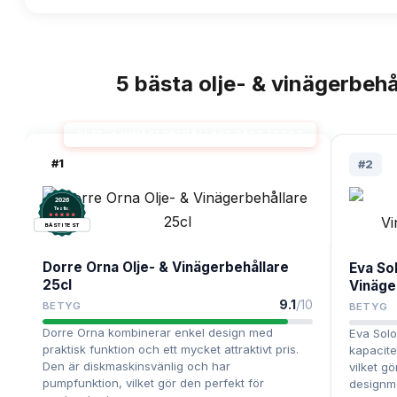
5
bästa
olje- & vinägerbehå
TOPPLISTA
OLJE- & VINÄGERBEHÅLLARE BÄST I TEST
#
1
#
2
2026
.
Testix
BÄST I TEST
Dorre Orna Olje- & Vinägerbehållare
Eva Sol
25cl
Vinäge
9.1
/10
BETYG
BETYG
Dorre Orna kombinerar enkel design med
Eva Solo
praktisk funktion och ett mycket attraktivt pris.
kapacite
Den är diskmaskinsvänlig och har
vilket gö
pumpfunktion, vilket gör den perfekt för
designm