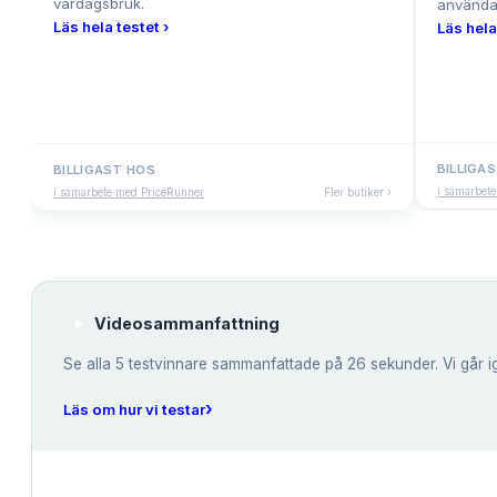
vardagsbruk.
använda
Läs hela testet ›
Läs hela
BILLIGA
BILLIGAST HOS
i samarbet
i samarbete med PriceRunner
Fler butiker ›
Videosammanfattning
Se alla
5
testvinnare sammanfattade på 26 sekunder. Vi går i
›
Läs om hur vi testar