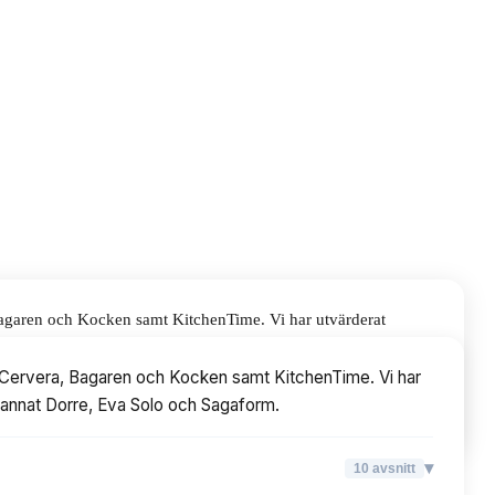
 Bagaren och Kocken samt KitchenTime. Vi har utvärderat
Solo och Sagaform.
om Cervera, Bagaren och Kocken samt KitchenTime. Vi har
nd annat Dorre, Eva Solo och Sagaform.
▾
10
avsnitt
▾
10
avsnitt