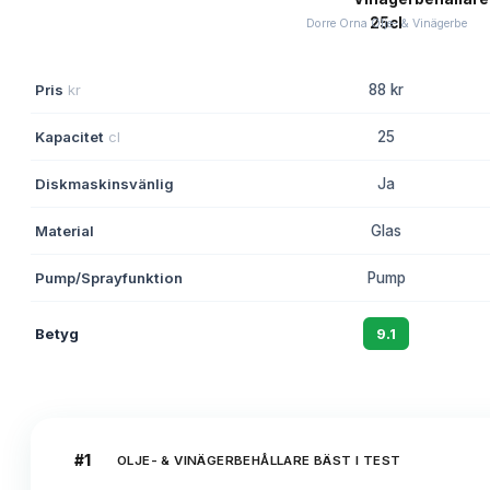
Dorre Orna Olje- & Vinägerbe
Pris
kr
88 kr
Kapacitet
cl
25
Diskmaskinsvänlig
Ja
Material
Glas
Pump/Sprayfunktion
Pump
Betyg
9.1
#
1
OLJE- & VINÄGERBEHÅLLARE BÄST I TEST