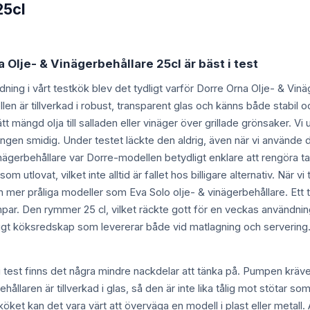
25cl
a Olje- & Vinägerbehållare 25cl är bäst i test
ning i vårt testkök blev det tydligt varför Dorre Orna Olje- & Vinä
llen är tillverkad i robust, transparent glas och känns både stab
tt mängd olja till salladen eller vinäger över grillade grönsaker. Vi
ingen smidig. Under testet läckte den aldrig, även när vi använde d
ägerbehållare var Dorre-modellen betydligt enklare att rengöra t
om utlovat, vilket inte alltid är fallet hos billigare alternativ. När
från mer pråliga modeller som Eva Solo olje- & vinägerbehållare. Ett ti
umpar. Den rymmer 25 cl, vilket räckte gott för en veckas användnin
tligt köksredskap som levererar både vid matlagning och servering
i test finns det några mindre nackdelar att tänka på. Pumpen kräver
Behållaren är tillverkad i glas, så den är inte lika tålig mot stötar
 i köket kan det vara värt att överväga en modell i plast eller meta