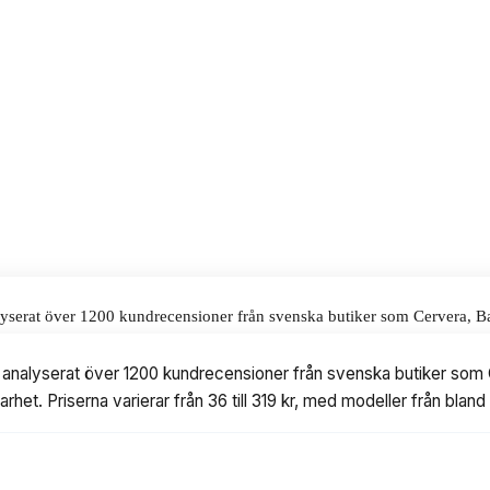
funktion. Priset ligger på 88 kr,
 fest.
alar för våra omdömen.
analyserat över 1200 kundrecensioner från svenska butiker som Cervera,
varierar från 36 till 319 kr, med modeller från bland annat Dorre, Eva 
 och analyserat över 1200 kundrecensioner från svenska butiker s
rhet. Priserna varierar från 36 till 319 kr, med modeller från bla