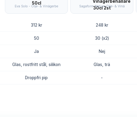
Eva Solo - Olje- & Vinägerbe
Sagaform Nature Olje- & Vinä
312 kr
248 kr
50
30 (x2)
Ja
Nej
Glas, rostfritt stål, silikon
Glas, trä
Droppfri pip
-
8.8
8.5