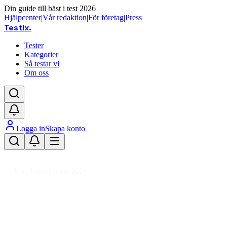
Din guide till bäst i test 2026
Hjälpcenter
|
Vår redaktion
|
För företag
|
Press
Testix
.
Tester
Kategorier
Så testar vi
Om oss
Logga in
Skapa konto
Hem
/
Hemmet
/
Kök
/
Kökstillbehör
/
Servering
/
Olje- & vinägerbehållare
Uppdaterad mars 2026
Bästa olje- & vinägerbehållare 20
Den bästa olje- & vinägerbehållaren 2026 är Dorre Orna Ol