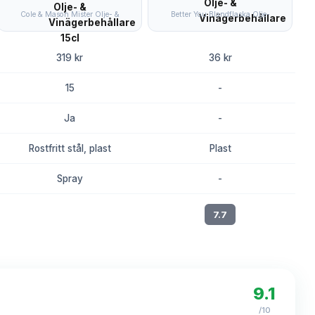
Cole & Mason Mister Olje- &
Better You Blandflaska Olje-
319 kr
36 kr
15
-
Ja
-
Rostfritt stål, plast
Plast
Spray
-
8.2
7.7
9.1
/10