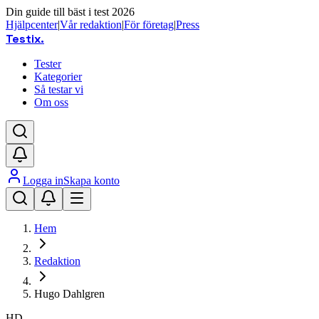
Din guide till bäst i test 2026
Hjälpcenter
|
Vår redaktion
|
För företag
|
Press
Testix
.
Tester
Kategorier
Så testar vi
Om oss
Logga in
Skapa konto
Hem
Redaktion
Hugo Dahlgren
HD