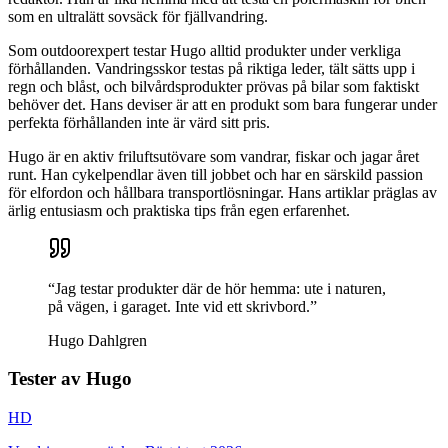
som en ultralätt sovsäck för fjällvandring.
Som outdoorexpert testar Hugo alltid produkter under verkliga
förhållanden. Vandringsskor testas på riktiga leder, tält sätts upp i
regn och blåst, och bilvårdsprodukter prövas på bilar som faktiskt
behöver det. Hans deviser är att en produkt som bara fungerar under
perfekta förhållanden inte är värd sitt pris.
Hugo är en aktiv friluftsutövare som vandrar, fiskar och jagar året
runt. Han cykelpendlar även till jobbet och har en särskild passion
för elfordon och hållbara transportlösningar. Hans artiklar präglas av
ärlig entusiasm och praktiska tips från egen erfarenhet.
“
Jag testar produkter där de hör hemma: ute i naturen,
på vägen, i garaget. Inte vid ett skrivbord.
”
Hugo Dahlgren
Tester av
Hugo
HD