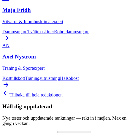
Maja Fridh
Vitvaror & Inomhusklimatexpert
Dammsugare
Tvättmaskiner
Robotdammsugare
AN
Axel Nyström
Träning & Sportexpert
Kosttillskott
Träningsutrustning
Hälsokost
Tillbaka till hela redaktionen
Håll dig uppdaterad
Nya tester och uppdaterade rankningar — rakt in i mejlen. Max en
gång i veckan.