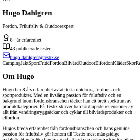
Hugo Dahlgren
Fordon, Friluftsliv & Outdoorexpert
8+ år
erfarenhet
43
publicerade tester
hugo-dahlgren
@testix.se
Camping
Jakt
Sport
Fritid
Fordon
Bilvård
Outdoor
Elfordon
Kläder
Skor
Ra
Om
Hugo
Hugo har 8 års erfarenhet av att testa outdoor-, fordons- och
sportprodukter. Med en livslång passion för friluftsliv och en
bakgrund inom fordonsbranschen täcker han ett brett spektrum av
produktkategorier. På Testix skriver han fördjupade recensioner av
allt från vandringsryggsäckar och cyklar till bilvårdsprodukter och
elfordon.
Hugos breda erfarenhet från fordonsbranschen och hans genuina
passion för friluftsliv gör honom till Testix mest mångsidige
redaktör. Han är lika hemma med att testa en polermaskin för bilen