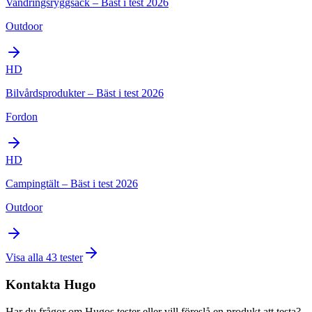
Vandringsryggsäck – Bäst i test 2026
Outdoor
HD
Bilvårdsprodukter – Bäst i test 2026
Fordon
HD
Campingtält – Bäst i test 2026
Outdoor
Visa alla
43
tester
Kontakta
Hugo
Har du frågor om
Hugo
s tester eller vill föreslå en produkt att testa?