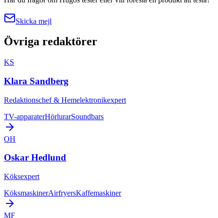
Skicka mejl
Övriga redaktörer
KS
Klara Sandberg
Redaktionschef & Hemelektronikexpert
TV-apparater
Hörlurar
Soundbars
OH
Oskar Hedlund
Köksexpert
Köksmaskiner
Airfryers
Kaffemaskiner
MF