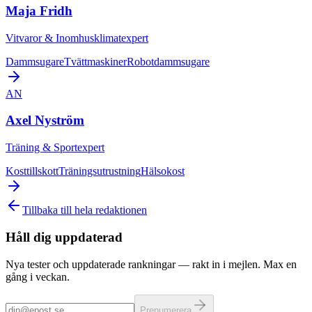
Maja Fridh
Vitvaror & Inomhusklimatexpert
Dammsugare
Tvättmaskiner
Robotdammsugare
AN
Axel Nyström
Träning & Sportexpert
Kosttillskott
Träningsutrustning
Hälsokost
Tillbaka till hela redaktionen
Håll dig uppdaterad
Nya tester och uppdaterade rankningar — rakt in i mejlen. Max en
gång i veckan.
Prenumerera