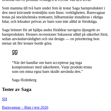
Som mamma till två barn under fem år testar Saga barnprodukter i
den mest krävande testmiljön som finns: verkligheten. Barnvagnar
testas på stockholmska trottoarer, bilbarnstolar installeras i riktiga
bilar, och leksaker prövas av barn som inte alltid är försiktiga.
Saga brinner för att hjälpa andra föräldrar navigera djungeln av
barnprodukter. Hennes recensioner fokuserar alltid på säkerhet först,
sedan användarvänlighet och sist design — en prioritering hon
menar att fler testare borde göra.
“
När det handlar om barn accepterar jag inga
kompromisser med säkerheten. Varje produkt testas
som om mina egna barn skulle använda den.
”
Saga Holmberg
Tester av
Saga
SH
Barnvagnar – Bäst i test 2026