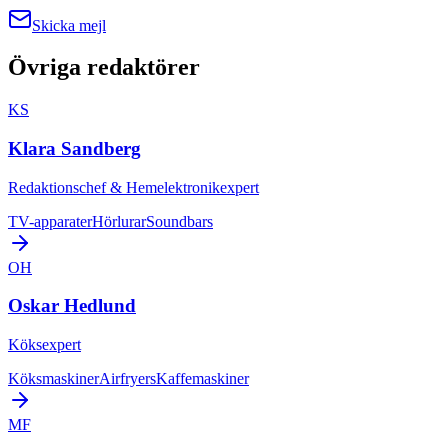
Skicka mejl
Övriga redaktörer
KS
Klara Sandberg
Redaktionschef & Hemelektronikexpert
TV-apparater
Hörlurar
Soundbars
OH
Oskar Hedlund
Köksexpert
Köksmaskiner
Airfryers
Kaffemaskiner
MF