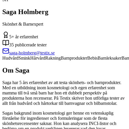
Saga Holmberg
Skönhet & Barnexpert
5+ år
erfarenhet
35
publicerade tester
saga-holmberg
@testix.se
Hudvård
Smink
Hårvård
Rakning
Barnprodukter
Bebis
Barnleksaker
Bar
Om
Saga
Saga har 5 års erfarenhet av att testa skönhets- och barnprodukter.
Med en utbildning inom kosmetologi och egen erfarenhet som
mamma till två små barn har hon ett dubbelt perspektiv på
produkterna hon recenserar. På Testix skriver hon utförliga tester av
allt från hudvård och hårtorkar till barnvagnar och bilbarnstolar.
Sagas bakgrund inom kosmetologi ger henne en vetenskaplig
förståelse för ingredienser och formuleringar som de flesta
skönhetsrecensenter saknar. Hon kan analysera INCI-listor och
bedöma om en produkt verkligen levererar vad den lovar.