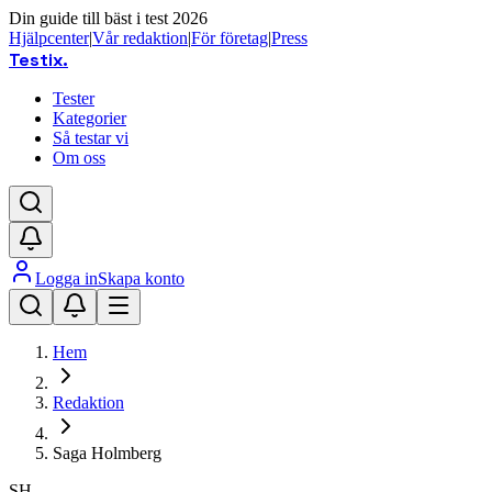
Din guide till bäst i test 2026
Hjälpcenter
|
Vår redaktion
|
För företag
|
Press
Testix
.
Tester
Kategorier
Så testar vi
Om oss
Logga in
Skapa konto
Hem
Redaktion
Saga Holmberg
SH