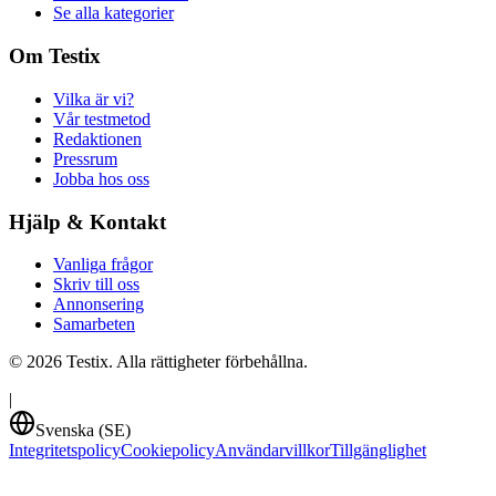
Se alla kategorier
Om Testix
Vilka är vi?
Vår testmetod
Redaktionen
Pressrum
Jobba hos oss
Hjälp & Kontakt
Vanliga frågor
Skriv till oss
Annonsering
Samarbeten
©
2026
Testix. Alla rättigheter förbehållna.
|
Svenska (SE)
Integritetspolicy
Cookiepolicy
Användarvillkor
Tillgänglighet