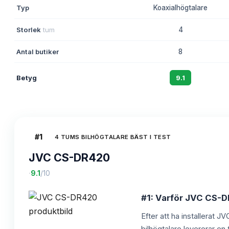
Typ
Koaxialhögtalare
Storlek
tum
4
Antal butiker
8
Betyg
9.1
#
1
4 TUMS BILHÖGTALARE BÄST I TEST
JVC CS-DR420
·
9.1
/10
#1: Varför JVC CS-DR
Efter att ha installerat 