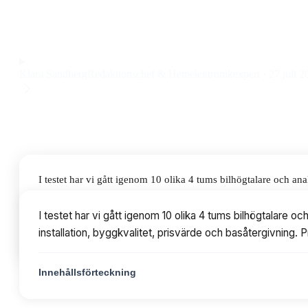
med enkel installation till ett pris på 337 kr.
Observera att vi kan få provision via återförsäljarlänkar. Inga varumärken bet
Klara Sandberg
Redaktionschef & Hemelektronikexpert
·
27 juli 2
I testet har vi gått igenom 10 olika 4 tums bilhögtalare och a
byggkvalitet, prisvärde och basåtergivning. Priserna varierar 
I testet har vi gått igenom 10 olika 4 tums bilhögtalare 
installation, byggkvalitet, prisvärde och basåtergivning. 
Innehållsförteckning
Innehållsförteckning