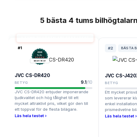
5
bästa
4 tums bilhögtalar
TOPPLISTA
4 TUMS BILHÖGTALARE BÄST I TEST
#
1
#
2
BÄSTA 
2026
.
Testix
BÄST I TEST
JVC CS-DR420
JVC CS-J420
9.1
/10
BETYG
BETYG
JVC CS-DR420 erbjuder imponerande
Ett mycket prisvä
ljudkvalitet och hög tålighet till ett
som levererar kla
mycket attraktivt pris, vilket gör den till
enkel installatio
ett toppval för de flesta bilägare.
prismedvetne bi
Läs hela testet ›
Läs hela testet ›