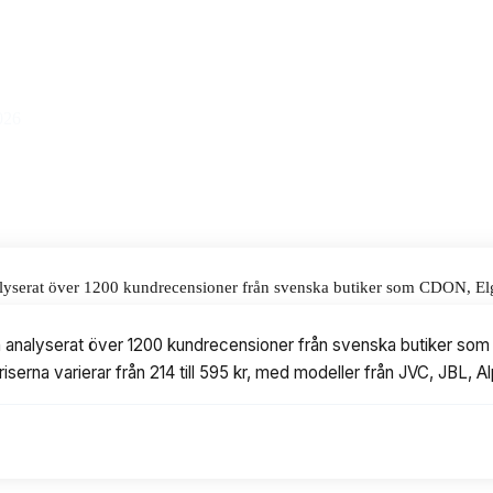
alar för våra omdömen.
026
nalyserat över 1200 kundrecensioner från svenska butiker som CDON, Elgi
från 214 till 595 kr, med modeller från JVC, JBL, Alpine, GAS och Blau
och analyserat över 1200 kundrecensioner från svenska butiker som 
Priserna varierar från 214 till 595 kr, med modeller från JVC, JBL, 