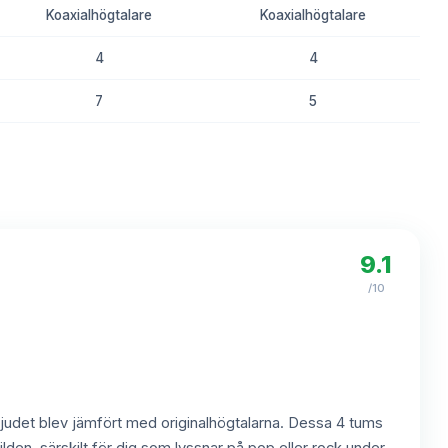
Koaxialhögtalare
Koaxialhögtalare
4
4
7
5
8.3
8.1
9.1
/10
 ljudet blev jämfört med originalhögtalarna. Dessa 4 tums