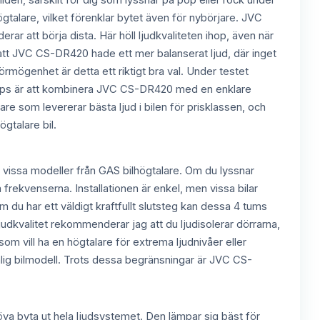
ilden, särskilt för dig som lyssnar på pop eller rock under
högtalare, vilket förenklar bytet även för nybörjare. JVC
r att börja dista. Här höll ljudkvaliteten ihop, även när
att JVC CS-DR420 hade ett mer balanserat ljud, där inget
rmögenhet är detta ett riktigt bra val. Under testet
 tips är att kombinera JVC CS-DR420 med en enklare
re som levererar bästa ljud i bilen för prisklassen, och
gtalare bil.
 vissa modeller från GAS bilhögtalare. Om du lyssnar
 frekvenserna. Installationen är enkel, men vissa bilar
m du har ett väldigt kraftfullt slutsteg kan dessa 4 tums
ljudkvalitet rekommenderar jag att du ljudisolerar dörrarna,
som vill ha en högtalare för extrema ljudnivåer eller
vanlig bilmodell. Trots dessa begränsningar är JVC CS-
höva byta ut hela ljudsystemet. Den lämpar sig bäst för