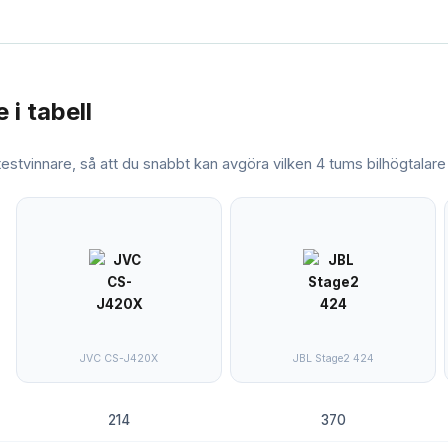
e
i tabell
 testvinnare, så att du snabbt kan avgöra vilken
4 tums bilhögtalare
JVC CS-J420X
JBL Stage2 424
214
370