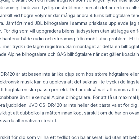
tydlig diskant och ett mellanregister som verkligen lyfter hela ljudb
ick smidigt tack vare tydliga instruktioner och att det är en koaxial
ilt vid högre volymer där många andra 4 tums bilhögtalare tendera
ra. Jämfört med JBL bilhögtalare i samma prisklass upplevde jag 
För dig som vill uppgradera bilens ljudsystem utan att lägga en fö
e hanterar både radio och streaming från mobil utan problem. Ett
u mer tryck i de lägre registren. Sammantaget är detta en bilhögtala
de Alpine bilhögtalare och GAS bilhögtalare när det gäller koaxialhö
420 är att basen inte är lika djup som hos större högtalare eller
ektronisk musik kan du uppleva att det saknas lite tryck i de lägsta
att högtalaren ska passa perfekt. Det är också värt att nämna att o
snabbare än till exempel Alpine bilhögtalare. För att få ut maximal 
ra ljudbilden. JVC CS-DR420 är inte heller det bästa valet för dig 
et viktigt att dubbelkolla måtten innan köp, särskilt om du har en o
värda alternativen i testet.
ilt för dig som vill ha ett tydligt och balanserat ljud utan att be