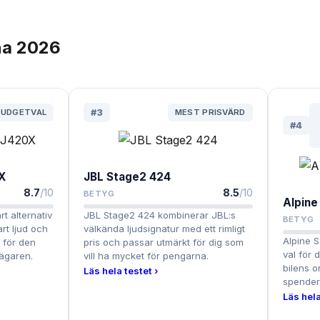
na
2026
BUDGETVAL
#
3
MEST PRISVÄRD
#
4
X
JBL Stage2 424
8.7
/10
8.5
/10
BETYG
Alpine
rt alternativ
JBL Stage2 424 kombinerar JBL:s
BETYG
rt ljud och
välkända ljudsignatur med ett rimligt
Alpine S
n för den
pris och passar utmärkt för dig som
val för 
lägaren.
vill ha mycket för pengarna.
bilens o
Läs hela testet ›
spender
Läs hela