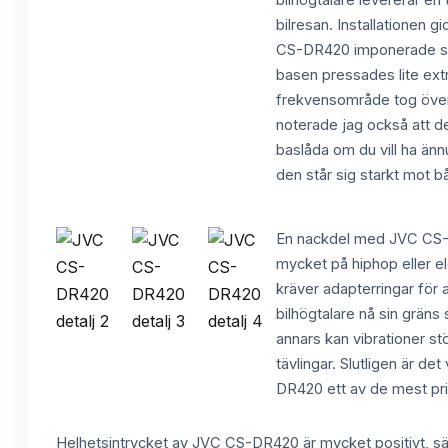
bilhögtalare levererar en 
bilresan. Installationen g
CS-DR420 imponerade särsk
basen pressades lite ext
frekvensområde tog över. 
noterade jag också att d
baslåda om du vill ha änn
den står sig starkt mot bå
En nackdel med JVC CS-DR
mycket på hiphop eller el
kräver adapterringar för 
bilhögtalare nå sin gräns 
annars kan vibrationer stö
tävlingar. Slutligen är d
DR420 ett av de mest pris
Helhetsintrycket av JVC CS-DR420 är mycket positivt, särsk