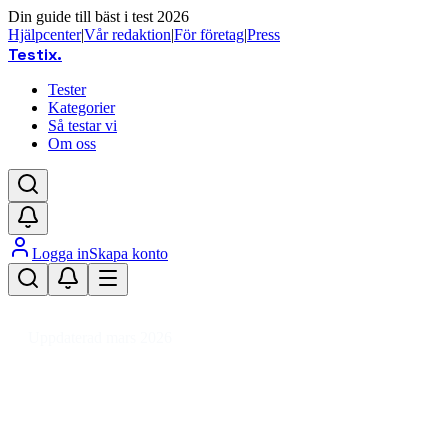
Din guide till bäst i test 2026
Hjälpcenter
|
Vår redaktion
|
För företag
|
Press
Testix
.
Tester
Kategorier
Så testar vi
Om oss
Logga in
Skapa konto
Hem
/
Ljud & TV
/
Båt- & Billjud
/
Båt- & Bilhögtalare
/
4 tums bilhögtalare
Uppdaterad mars 2026
Bästa 4 tums bilhögtalare 2026 – t
Den bästa 4 tums bilhögtalaren 2026 är JVC CS-DR420, som 