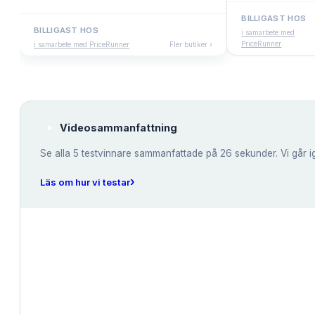
BILLIGAST HOS
BILLIGAST HOS
i samarbete med
PriceRunner
i samarbete med PriceRunner
Fler butiker ›
Videosammanfattning
Se alla
5
testvinnare sammanfattade på 26 sekunder. Vi går i
›
Läs om hur vi testar