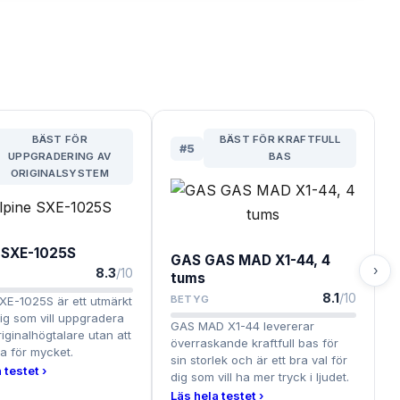
BÄST FÖR
BÄST FÖR KRAFTFULL
#
5
UPPGRADERING AV
BAS
ORIGINALSYSTEM
 SXE-1025S
GAS GAS MAD X1-44, 4
›
8.3
/10
tums
8.1
/10
BETYG
XE-1025S är ett utmärkt
dig som vill uppgradera
GAS MAD X1-44 levererar
riginalhögtalare utan att
överraskande kraftfull bas för
a för mycket.
sin storlek och är ett bra val för
 testet ›
dig som vill ha mer tryck i ljudet.
Läs hela testet ›