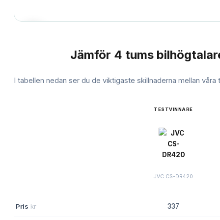
Jämför
4 tums bilhögtalar
JÄMFÖRELSE
I tabellen nedan ser du de viktigaste skillnaderna mellan våra
TESTVINNARE
JVC CS-DR420
Pris
kr
337