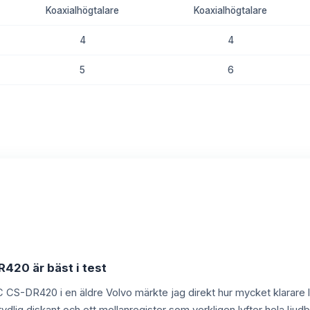
Koaxialhögtalare
Koaxialhögtalare
4
4
5
6
8.7
8.5
420 är bäst i test
JVC CS-DR420 i en äldre Volvo märkte jag direkt hur mycket klarare