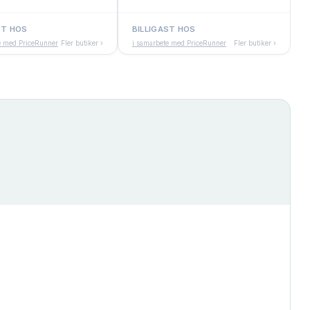
ST HOS
BILLIGAST HOS
e med PriceRunner
Fler butiker ›
i samarbete med PriceRunner
Fler butiker ›