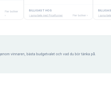
BILLIGAST HOS
BILLIGA
Fler butiker
›
i samarbete med PriceRunner
Fler butiker ›
i samarbet
genom vinnaren, bästa budgetvalet och vad du bör tänka på.