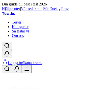
Din guide till bäst i test 2026
Hjälpcenter
|
Vår redaktion
|
För företag
|
Press
Testix
.
Tester
Kategorier
Så testar vi
Om oss
Logga in
Skapa konto
Hem
/
Ljud & TV
/
Båt- & Billjud
/
Båt- & Bilhögtalare
/
5 tums bilhögtalare
Uppdaterad mars 2026
5 tums bilhögtalare bäst i test 2026
– våra favoriter för bilens ljud