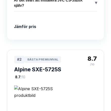
Är det svårt att installera JVC CS-J520X
▾
själv?
Jämför pris
8.7
#
2
BÄSTA PREMIUMVAL
/10
Alpine SXE-5725S
·
8.7
/10