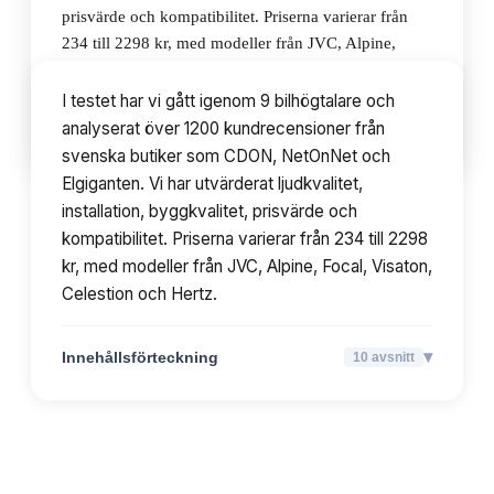
prisvärde och kompatibilitet. Priserna varierar från
234 till 2298 kr, med modeller från JVC, Alpine,
Focal, Visaton, Celestion och Hertz.
I testet har vi gått igenom 9 bilhögtalare och
analyserat över 1200 kundrecensioner från
▾
Innehållsförteckning
10
avsnitt
svenska butiker som CDON, NetOnNet och
Elgiganten. Vi har utvärderat ljudkvalitet,
installation, byggkvalitet, prisvärde och
kompatibilitet. Priserna varierar från 234 till 2298
kr, med modeller från JVC, Alpine, Focal, Visaton,
Celestion och Hertz.
▾
Innehållsförteckning
10
avsnitt
TOPPLISTA