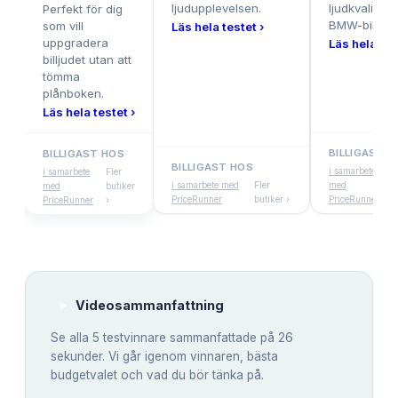
ljudupplevelsen.
ljudkvalitet f
Perfekt för dig
BMW-bilar.
som vill
Läs hela testet ›
uppgradera
Läs hela tes
billjudet utan att
tömma
plånboken.
Läs hela testet ›
BILLIGAST H
BILLIGAST HOS
BILLIGAST HOS
i samarbete
i samarbete
Fler
i samarbete med
Fler
med
med
butiker
PriceRunner
butiker ›
PriceRunner
PriceRunner
›
Videosammanfattning
Se alla
5
testvinnare sammanfattade på 26
sekunder. Vi går igenom vinnaren, bästa
budgetvalet och vad du bör tänka på.