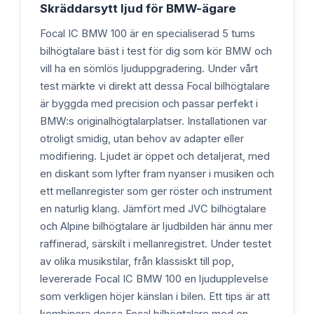
Skräddarsytt ljud för BMW-ägare
Focal IC BMW 100 är en specialiserad 5 tums
bilhögtalare bäst i test för dig som kör BMW och
vill ha en sömlös ljuduppgradering. Under vårt
test märkte vi direkt att dessa Focal bilhögtalare
är byggda med precision och passar perfekt i
BMW:s originalhögtalarplatser. Installationen var
otroligt smidig, utan behov av adapter eller
modifiering. Ljudet är öppet och detaljerat, med
en diskant som lyfter fram nyanser i musiken och
ett mellanregister som ger röster och instrument
en naturlig klang. Jämfört med JVC bilhögtalare
och Alpine bilhögtalare är ljudbilden här ännu mer
raffinerad, särskilt i mellanregistret. Under testet
av olika musikstilar, från klassiskt till pop,
levererade Focal IC BMW 100 en ljudupplevelse
som verkligen höjer känslan i bilen. Ett tips är att
kombinera dessa Focal bilhögtalare med en