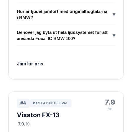
Hur är ljudet jämfört med originalhögtalarna
▾
i BMW?
Behöver jag byta ut hela ljudsystemet för att
▾
använda Focal IC BMW 100?
Jämför pris
7.9
#
4
BÄSTA BUDGETVAL
/10
Visaton FX-13
·
7.9
/10