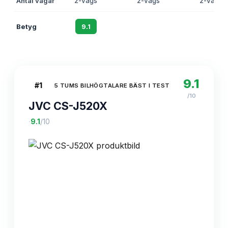
Antal vägar
2-vägs
2-vägs
2-vägs
Betyg
9.1
8.7
8.3
9.1
#
1
5 TUMS BILHÖGTALARE BÄST I TEST
/10
JVC CS-J520X
·
9.1
/10