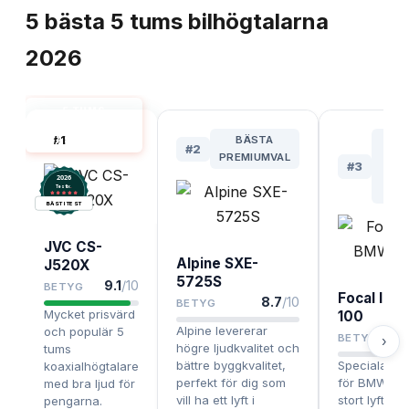
5
bästa
5 tums bilhögtalarna
2026
5 TUMS
BILHÖGTALARE
#
1
BÄSTA
BÄ
BÄST I TEST
#
2
PREMIUMVAL
FÖ
#
3
BM
2026
.
Testix
ÄGA
BÄST I TEST
JVC CS-
Alpine SXE-
J520X
5725S
9.1
/10
BETYG
Focal IC
8.7
/10
BETYG
Mycket prisvärd
100
Alpine levererar
och populär 5
8
BETYG
›
högre ljudkvalitet och
tums
bättre byggkvalitet,
Specialanp
koaxialhögtalare
perfekt för dig som
för BMW, ger
med bra ljud för
vill ha ett lyft i
stort lyft i
pengarna.