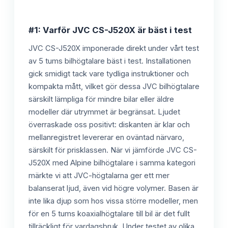
#1: Varför JVC CS-J520X är bäst i test
JVC CS-J520X imponerade direkt under vårt test
av 5 tums bilhögtalare bäst i test. Installationen
gick smidigt tack vare tydliga instruktioner och
kompakta mått, vilket gör dessa JVC bilhögtalare
särskilt lämpliga för mindre bilar eller äldre
modeller där utrymmet är begränsat. Ljudet
överraskade oss positivt: diskanten är klar och
mellanregistret levererar en oväntad närvaro,
särskilt för prisklassen. När vi jämförde JVC CS-
J520X med Alpine bilhögtalare i samma kategori
märkte vi att JVC-högtalarna ger ett mer
balanserat ljud, även vid högre volymer. Basen är
inte lika djup som hos vissa större modeller, men
för en 5 tums koaxialhögtalare till bil är det fullt
tillräckligt för vardagsbruk. Under testet av olika