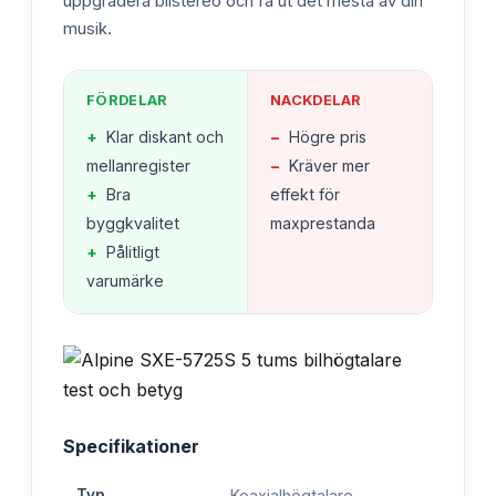
uppgradera bilstereo och få ut det mesta av din
musik.
FÖRDELAR
NACKDELAR
+
Klar diskant och
−
Högre pris
mellanregister
−
Kräver mer
+
Bra
effekt för
byggkvalitet
maxprestanda
+
Pålitligt
varumärke
Specifikationer
Typ
Koaxialhögtalare