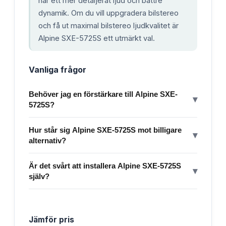
här ett mer detaljerat ljud och bättre
dynamik. Om du vill uppgradera bilstereo
och få ut maximal bilstereo ljudkvalitet är
Alpine SXE-5725S ett utmärkt val.
Vanliga frågor
Behöver jag en förstärkare till Alpine SXE-
▾
5725S?
Hur står sig Alpine SXE-5725S mot billigare
▾
alternativ?
Är det svårt att installera Alpine SXE-5725S
▾
själv?
Jämför pris