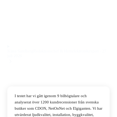
Den bästa 5 tums bilhögtalaren 2026 är JVC CS-J520X,
en koaxialhögtalare som levererar klart och balanserat
ljud till ett pris på 234 kr.
Observera att vi kan få provision via återförsäljarlänkar. Inga
varumärken betalar för våra omdömen.
Klara Sandberg
Redaktionschef & Hemelektronikexpert
·
27
juli 2026
I testet har vi gått igenom 9 bilhögtalare och
analyserat över 1200 kundrecensioner från svenska
butiker som CDON, NetOnNet och Elgiganten. Vi har
utvärderat ljudkvalitet, installation, byggkvalitet,