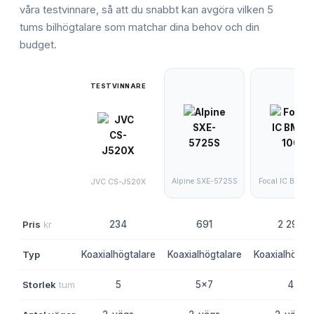
våra testvinnare, så att du snabbt kan avgöra vilken
5
tums bilhögtalare
som matchar dina behov och din
budget.
TESTVINNARE
Alpine SXE-5725S
Focal IC BMW 
JVC CS-J520X
Pris
kr
234
691
2 298
Typ
Koaxialhögtalare
Koaxialhögtalare
Koaxialhögtal
Storlek
tum
5
5x7
4