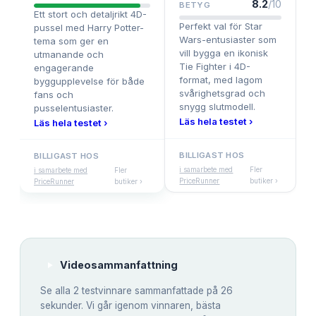
8.2
/10
BETYG
Ett stort och detaljrikt 4D-
Perfekt val för Star
pussel med Harry Potter-
Wars-entusiaster som
tema som ger en
vill bygga en ikonisk
utmanande och
Tie Fighter i 4D-
engagerande
format, med lagom
byggupplevelse för både
svårighetsgrad och
fans och
snygg slutmodell.
pusselentusiaster.
Läs hela testet ›
Läs hela testet ›
BILLIGAST HOS
BILLIGAST HOS
i samarbete med
Fler
i samarbete med
Fler
PriceRunner
butiker ›
PriceRunner
butiker ›
Videosammanfattning
Se alla
2
testvinnare sammanfattade på 26
sekunder. Vi går igenom vinnaren, bästa