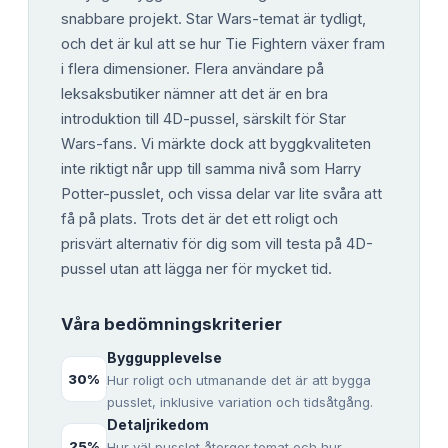
snabbare projekt. Star Wars-temat är tydligt,
och det är kul att se hur Tie Fightern växer fram
i flera dimensioner. Flera användare på
leksaksbutiker nämner att det är en bra
introduktion till 4D-pussel, särskilt för Star
Wars-fans. Vi märkte dock att byggkvaliteten
inte riktigt når upp till samma nivå som Harry
Potter-pusslet, och vissa delar var lite svåra att
få på plats. Trots det är det ett roligt och
prisvärt alternativ för dig som vill testa på 4D-
pussel utan att lägga ner för mycket tid.
Våra bedömningskriterier
Byggupplevelse
30
%
Hur roligt och utmanande det är att bygga
pusslet, inklusive variation och tidsåtgång.
Detaljrikedom
25
%
Hur väl pusslet återger temat och hur