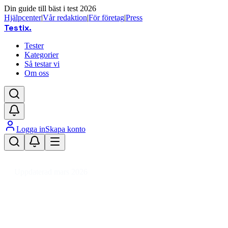
Din guide till bäst i test 2026
Hjälpcenter
|
Vår redaktion
|
För företag
|
Press
Testix
.
Tester
Kategorier
Så testar vi
Om oss
Logga in
Skapa konto
Hem
/
Leksaker
/
Pussel
/
4D-pussel
Uppdaterad mars 2026
4D-pussel bäst i test 2026 –
recension & jämförelse