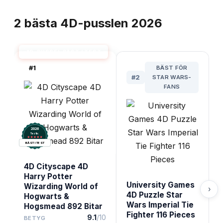
TOPPLISTA
2
bästa
4D-pusslen
2026
4D-PUSSEL BÄST I TEST
#
1
BÄST FÖR
#
2
STAR WARS-
FANS
2026
.
Testix
BÄST I TEST
4D Cityscape 4D
Harry Potter
University Games
Wizarding World of
›
4D Puzzle Star
Hogwarts &
Wars Imperial Tie
Hogsmead 892 Bitar
Fighter 116 Pieces
9.1
/10
BETYG