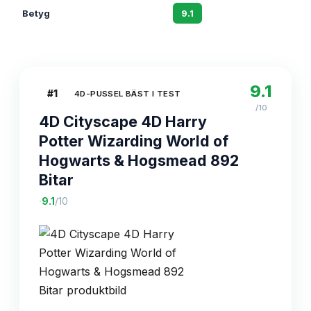
Betyg
9.1
8.2
9.1
#
1
4D-PUSSEL BÄST I TEST
/10
4D Cityscape 4D Harry
Potter Wizarding World of
Hogwarts & Hogsmead 892
Bitar
·
9.1
/10