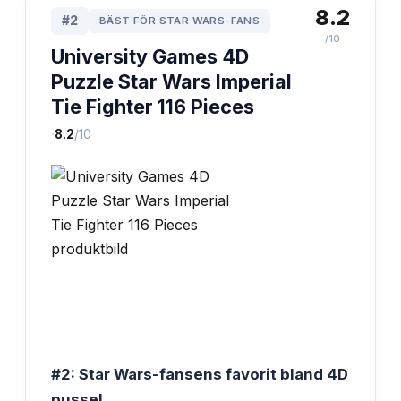
8.2
#
2
BÄST FÖR STAR WARS-FANS
/10
University Games 4D
Puzzle Star Wars Imperial
Tie Fighter 116 Pieces
·
8.2
/10
#2: Star Wars-fansens favorit bland 4D
pussel