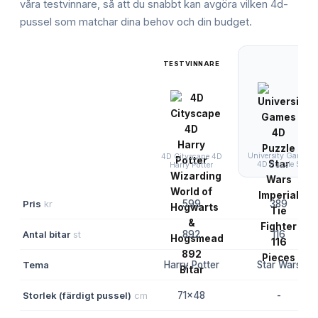
våra testvinnare, så att du snabbt kan avgöra vilken
4d-
pussel
som matchar dina behov och din budget.
TESTVINNARE
University Games
4D Cityscape 4D
4D Puzzle S
Harry Potter
Pris
kr
599
389
Antal bitar
st
892
116
Tema
Harry Potter
Star Wars
Storlek (färdigt pussel)
cm
71x48
-