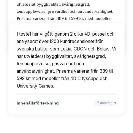
utvärderat byggkvalitet, svårighetsgrad,
temaupplevelse, prisvärdhet och användarvänlighet.
Priserna varierar från 389 till 599 kr, med modeller
från 4D Cityscape och University Games.
I testet har vi gått igenom 2 olika 4D-pussel och
analyserat över 1200 kundrecensioner från
▾
Innehållsförteckning
7
avsnitt
svenska butiker som Lekia, CDON och Bokus. Vi
har utvärderat byggkvalitet, svårighetsgrad,
temaupplevelse, prisvärdhet och
användarvänlighet. Priserna varierar från 389 till
599 kr, med modeller från 4D Cityscape och
University Games.
▾
Innehållsförteckning
7
avsnitt