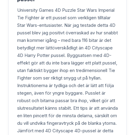
University Games 4D Puzzle Star Wars Imperial
Tie Fighter är ett pussel som verkligen tilltalar
Star Wars-entusiaster. När jag testade detta 4D
pussel blev jag positivt överraskad av hur snabbt
man kommer igång – med bara 116 bitar är det
betydligt mer lättöverskådligt än 4D Cityscape
4D Harry Potter pussel. Byggsatsen med 4D-
effekt gör att du inte bara lägger ett platt pussel,
utan faktiskt bygger ihop en tredimensionell Tie
Fighter som ser riktigt snygg ut på hyllan.
Instruktionerna är tydliga och det är lätt att följa
stegen, även för yngre byggare. Pusslet är
robust och bitarna passar bra ihop, vilket gör att
slutresultatet känns stabilt. Ett tips är att använda
en liten pincett för de minsta delarna, särskilt om
du vill undvika fingeravtryck på de blanka ytorna.
Jämfört med 4D Cityscape 4D-pussel är detta