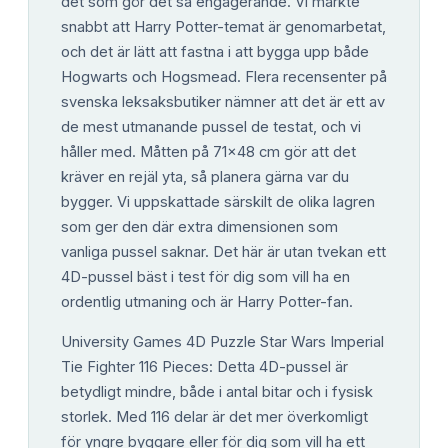
det som gör det så engagerande. Vi märkte
snabbt att Harry Potter-temat är genomarbetat,
och det är lätt att fastna i att bygga upp både
Hogwarts och Hogsmead. Flera recensenter på
svenska leksaksbutiker nämner att det är ett av
de mest utmanande pussel de testat, och vi
håller med. Måtten på 71x48 cm gör att det
kräver en rejäl yta, så planera gärna var du
bygger. Vi uppskattade särskilt de olika lagren
som ger den där extra dimensionen som
vanliga pussel saknar. Det här är utan tvekan ett
4D-pussel bäst i test för dig som vill ha en
ordentlig utmaning och är Harry Potter-fan.
University Games 4D Puzzle Star Wars Imperial
Tie Fighter 116 Pieces: Detta 4D-pussel är
betydligt mindre, både i antal bitar och i fysisk
storlek. Med 116 delar är det mer överkomligt
för yngre byggare eller för dig som vill ha ett