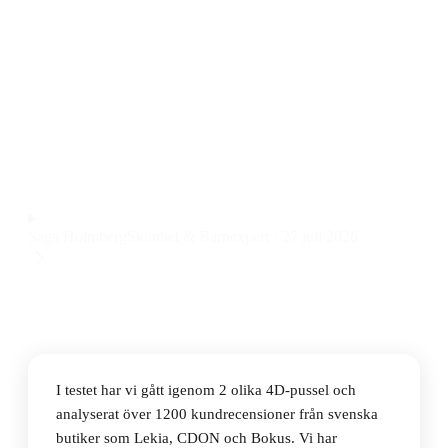
Den bästa 4D-pusseln 2026 är 4D Cityscape 4D Harry
Potter Wizarding World of Hogwarts & Hogsmead. Den
här 4D-pusseln bjuder på en riktigt engagerande
byggupplevelse med 892 bitar och fina Harry Potter-
detaljer, till ett pris på 599 kr.
Observera att vi kan få provision via återförsäljarlänkar. Inga
varumärken betalar för våra omdömen.
Saga Holmberg
Skönhet & Barnexpert
·
27 juli 2026
I testet har vi gått igenom 2 olika 4D-pussel och
analyserat över 1200 kundrecensioner från svenska
butiker som Lekia, CDON och Bokus. Vi har