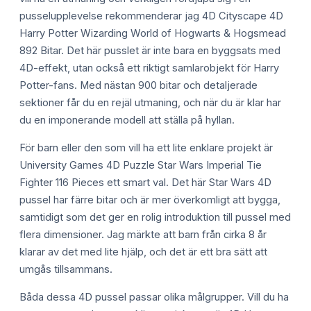
pusselupplevelse rekommenderar jag 4D Cityscape 4D
Harry Potter Wizarding World of Hogwarts & Hogsmead
892 Bitar. Det här pusslet är inte bara en byggsats med
4D-effekt, utan också ett riktigt samlarobjekt för Harry
Potter-fans. Med nästan 900 bitar och detaljerade
sektioner får du en rejäl utmaning, och när du är klar har
du en imponerande modell att ställa på hyllan.
För barn eller den som vill ha ett lite enklare projekt är
University Games 4D Puzzle Star Wars Imperial Tie
Fighter 116 Pieces ett smart val. Det här Star Wars 4D
pussel har färre bitar och är mer överkomligt att bygga,
samtidigt som det ger en rolig introduktion till pussel med
flera dimensioner. Jag märkte att barn från cirka 8 år
klarar av det med lite hjälp, och det är ett bra sätt att
umgås tillsammans.
Båda dessa 4D pussel passar olika målgrupper. Vill du ha