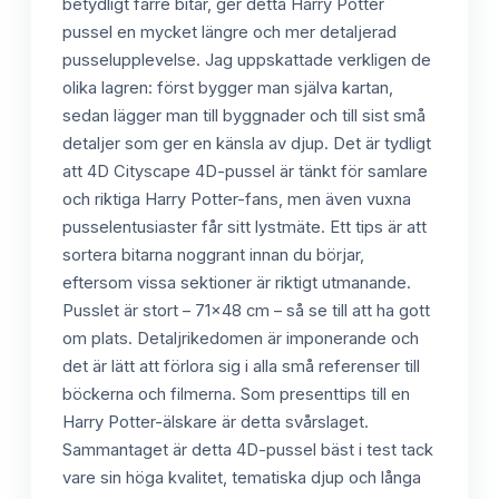
betydligt färre bitar, ger detta Harry Potter
pussel en mycket längre och mer detaljerad
pusselupplevelse. Jag uppskattade verkligen de
olika lagren: först bygger man själva kartan,
sedan lägger man till byggnader och till sist små
detaljer som ger en känsla av djup. Det är tydligt
att 4D Cityscape 4D-pussel är tänkt för samlare
och riktiga Harry Potter-fans, men även vuxna
pusselentusiaster får sitt lystmäte. Ett tips är att
sortera bitarna noggrant innan du börjar,
eftersom vissa sektioner är riktigt utmanande.
Pusslet är stort – 71x48 cm – så se till att ha gott
om plats. Detaljrikedomen är imponerande och
det är lätt att förlora sig i alla små referenser till
böckerna och filmerna. Som presenttips till en
Harry Potter-älskare är detta svårslaget.
Sammantaget är detta 4D-pussel bäst i test tack
vare sin höga kvalitet, tematiska djup och långa