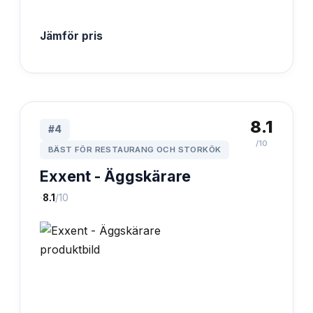
Jämför pris
8.1
#
4
/10
BÄST FÖR RESTAURANG OCH STORKÖK
Exxent - Äggskärare
·
8.1
/10