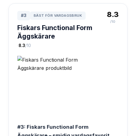
8.3
#
3
BÄST FÖR VARDAGSBRUK
/10
Fiskars Functional Form
Äggskärare
·
8.3
/10
#3: Fiskars Functional Form
Äggskärare – smidig vardagsfavorit