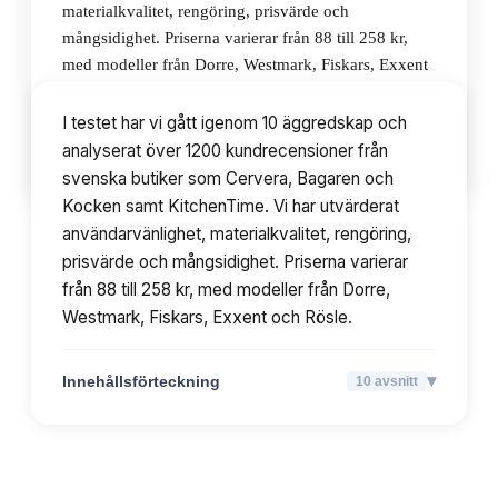
materialkvalitet, rengöring, prisvärde och
mångsidighet. Priserna varierar från 88 till 258 kr,
med modeller från Dorre, Westmark, Fiskars, Exxent
och Rösle.
I testet har vi gått igenom 10 äggredskap och
analyserat över 1200 kundrecensioner från
▾
Innehållsförteckning
10
avsnitt
svenska butiker som Cervera, Bagaren och
Kocken samt KitchenTime. Vi har utvärderat
användarvänlighet, materialkvalitet, rengöring,
prisvärde och mångsidighet. Priserna varierar
från 88 till 258 kr, med modeller från Dorre,
Westmark, Fiskars, Exxent och Rösle.
▾
Innehållsförteckning
10
avsnitt