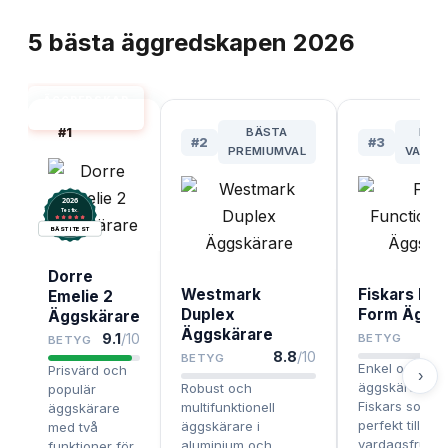
TOPPLISTA
5
bästa
äggredskapen
2026
ÄGGREDSKAP
BÄST I TEST
#
1
BÄSTA
BÄS
#
2
#
3
PREMIUMVAL
VARDA
2026
.
Testix
BÄST I TEST
Dorre
Westmark
Fiskars Fun
Emelie 2
Duplex
Form Äggs
Äggskärare
Äggskärare
9.1
/10
BETYG
BETYG
8.8
/10
BETYG
Enkel och funk
Prisvärd och
›
äggskärare fr
Robust och
populär
Fiskars som p
multifunktionell
äggskärare
perfekt till
äggskärare i
med två
vardagsfrukost
aluminium och
funktioner för