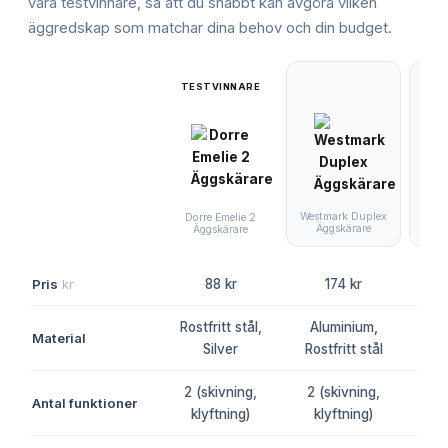
våra testvinnare, så att du snabbt kan avgöra vilken
äggredskap
som matchar dina behov och din budget.
TESTVINNARE
Westmark Duplex
Fiska
Dorre Emelie 2
Äggskärare
F
Äggskärare
Pris
kr
88 kr
174 kr
Rostfritt stål,
Aluminium,
Material
Pla
Silver
Rostfritt stål
2 (skivning,
2 (skivning,
Antal funktioner
1 
klyftning)
klyftning)