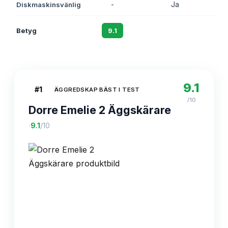
Diskmaskinsvänlig
-
Ja
Betyg
9.1
8.8
9.1
#
1
ÄGGREDSKAP BÄST I TEST
/10
Dorre Emelie 2 Äggskärare
·
9.1
/10