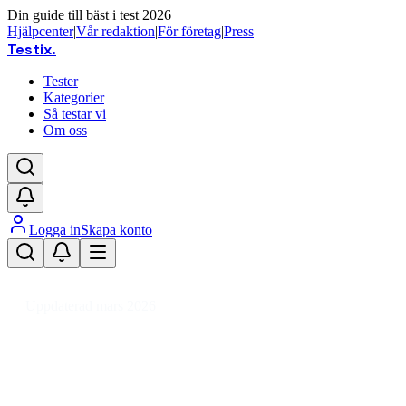
Din guide till bäst i test 2026
Hjälpcenter
|
Vår redaktion
|
För företag
|
Press
Testix
.
Tester
Kategorier
Så testar vi
Om oss
Logga in
Skapa konto
Hem
/
Hemmet
/
Kök
/
Kökstillbehör
/
Köksutrustning
/
Äggredskap
Uppdaterad mars 2026
Bäst i test: Äggredskap och
äggskärare 2026 – vår jämförelse