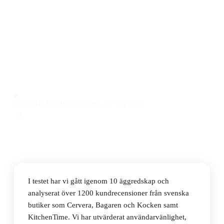
Den bästa äggredskapen 2026 är Dorre Emelie 2
Äggskärare, tillverkad i rostfritt stål och med smart
design för både skivning och klyftning av ägg, till ett
pris på 88 kr.
Observera att vi kan få provision via återförsäljarlänkar. Inga
varumärken betalar för våra omdömen.
Oskar Hedlund
Köksexpert
·
27 juli 2026
I testet har vi gått igenom 10 äggredskap och
analyserat över 1200 kundrecensioner från svenska
butiker som Cervera, Bagaren och Kocken samt
KitchenTime. Vi har utvärderat användarvänlighet,