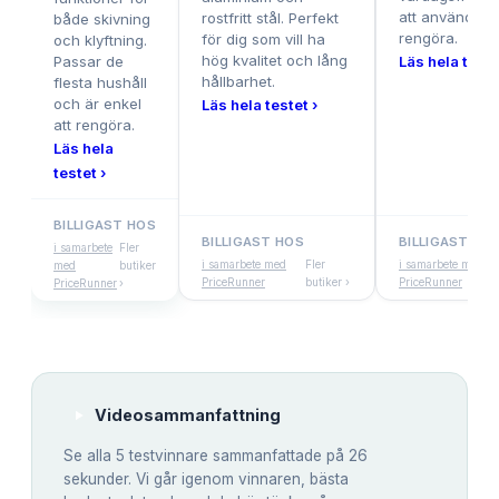
att använda o
rostfritt stål. Perfekt
både skivning
rengöra.
för dig som vill ha
och klyftning.
hög kvalitet och lång
Passar de
Läs hela teste
hållbarhet.
flesta hushåll
och är enkel
Läs hela testet ›
att rengöra.
Läs hela
testet ›
BILLIGAST HOS
BILLIGAST HOS
BILLIGAST HO
i samarbete
Fler
i samarbete med
Fler
i samarbete med
med
butiker
PriceRunner
butiker ›
PriceRunner
PriceRunner
›
Videosammanfattning
Se alla
5
testvinnare sammanfattade på 26
sekunder. Vi går igenom vinnaren, bästa