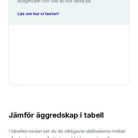
budgetvalet och vad du bör tänka på.
›
Läs om hur vi testar
JÄMFÖRELSE
Jämför
äggredskap
i tabell
I tabellen nedan ser du de viktigaste skillnaderna mellan