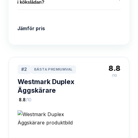
i kökslådan?
Jämför pris
8.8
#
2
BÄSTA PREMIUMVAL
/10
Westmark Duplex
Äggskärare
·
8.8
/10