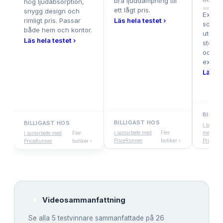
bra ljuddämpning till
hög ljudabsorption,
ett lågt pris.
snygg design och
Extra 
rimligt pris. Passar
Läs hela testet ›
som lä
både hem och kontor.
utmärk
Läs hela testet ›
större
och ge
exklusi
Läs he
BILLI
BILLIGAST HOS
BILLIGAST HOS
i samarb
i samarbete med
Fler
med
i samarbete med
Fler
PriceRunner
butiker ›
PriceRu
PriceRunner
butiker ›
Videosammanfattning
Se alla
5
testvinnare sammanfattade på 26