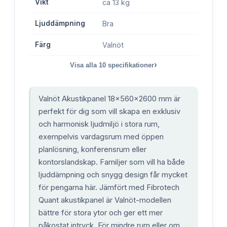
Vikt
ca 13 kg
Ljuddämpning
Bra
Färg
Valnöt
›
Visa alla
10
specifikationer
Valnöt Akustikpanel 18x560x2600 mm är
perfekt för dig som vill skapa en exklusiv
och harmonisk ljudmiljö i stora rum,
exempelvis vardagsrum med öppen
planlösning, konferensrum eller
kontorslandskap. Familjer som vill ha både
ljuddämpning och snygg design får mycket
för pengarna här. Jämfört med Fibrotech
Quant akustikpanel är Valnöt-modellen
bättre för stora ytor och ger ett mer
påkostat intryck. För mindre rum eller om