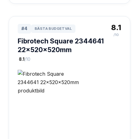
8.1
#
4
BÄSTA BUDGETVAL
/10
Fibrotech Square 2344641
22x520x520mm
·
8.1
/10