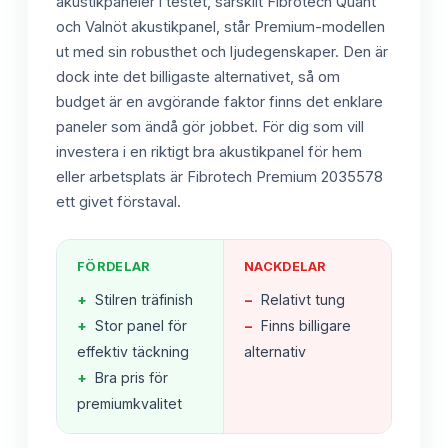
akustikpaneler i testet, särskilt Fibrotech Quant
och Valnöt akustikpanel, står Premium-modellen
ut med sin robusthet och ljudegenskaper. Den är
dock inte det billigaste alternativet, så om
budget är en avgörande faktor finns det enklare
paneler som ändå gör jobbet. För dig som vill
investera i en riktigt bra akustikpanel för hem
eller arbetsplats är Fibrotech Premium 2035578
ett givet förstaval.
FÖRDELAR
NACKDELAR
+
Stilren träfinish
−
Relativt tung
+
Stor panel för
−
Finns billigare
effektiv täckning
alternativ
+
Bra pris för
premiumkvalitet