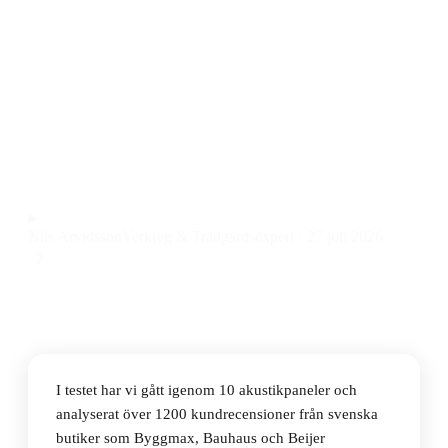
Den bästa akustikpanelen 2026 är Fibrotech Premium
2035578, en träpanel som ger både effektiv
ljuddämpning och snygg design till ett pris på 599 kr.
Den är enkel att montera och passar både i vardagsrum
och hemmakontor.
Observera att vi kan få provision via återförsäljarlänkar. Inga
varumärken betalar för våra omdömen.
Nils Arvidsson
Verktyg & Trädgårdsexpert
·
27 juli 2026
I testet har vi gått igenom 10 akustikpaneler och
analyserat över 1200 kundrecensioner från svenska
butiker som Byggmax, Bauhaus och Beijer