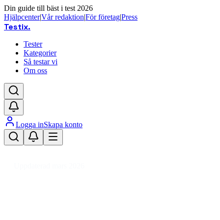
Din guide till bäst i test 2026
Hjälpcenter
|
Vår redaktion
|
För företag
|
Press
Testix
.
Tester
Kategorier
Så testar vi
Om oss
Logga in
Skapa konto
Hem
/
DIY
/
Byggvaror & Elartiklar
/
Skivmaterial
/
Akustikpanel
Uppdaterad mars 2026
Akustikpanel bäst i test 2026 – Så
väljer du rätt ljuddämpande panel