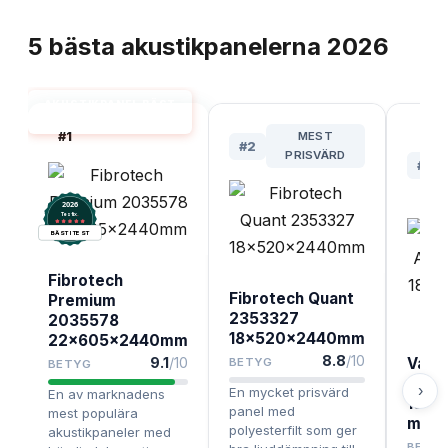
TOPPLISTA
5
bästa
akustikpanelerna
2026
AKUSTIKPANEL BÄST
I TEST
#
1
MEST
#
2
PRISVÄRD
#
3
2026
.
Testix
BÄST I TEST
Fibrotech
Fibrotech Quant
Premium
2353327
2035578
18x520x2440mm
22x605x2440mm
8.8
/10
9.1
/10
Valnö
BETYG
BETYG
Akus
›
En mycket prisvärd
En av marknadens
18x5
panel med
mest populära
mm
polyesterfilt som ger
akustikpaneler med
BETY