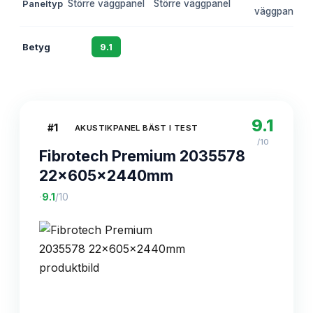
Paneltyp
Större väggpanel
Större väggpanel
väggpanel
Betyg
9.1
8.8
8.6
9.1
#
1
AKUSTIKPANEL BÄST I TEST
/10
Fibrotech Premium 2035578
22x605x2440mm
·
9.1
/10