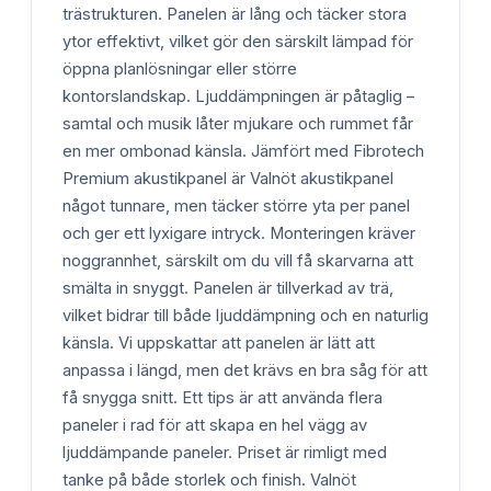
trästrukturen. Panelen är lång och täcker stora
ytor effektivt, vilket gör den särskilt lämpad för
öppna planlösningar eller större
kontorslandskap. Ljuddämpningen är påtaglig –
samtal och musik låter mjukare och rummet får
en mer ombonad känsla. Jämfört med Fibrotech
Premium akustikpanel är Valnöt akustikpanel
något tunnare, men täcker större yta per panel
och ger ett lyxigare intryck. Monteringen kräver
noggrannhet, särskilt om du vill få skarvarna att
smälta in snyggt. Panelen är tillverkad av trä,
vilket bidrar till både ljuddämpning och en naturlig
känsla. Vi uppskattar att panelen är lätt att
anpassa i längd, men det krävs en bra såg för att
få snygga snitt. Ett tips är att använda flera
paneler i rad för att skapa en hel vägg av
ljuddämpande paneler. Priset är rimligt med
tanke på både storlek och finish. Valnöt