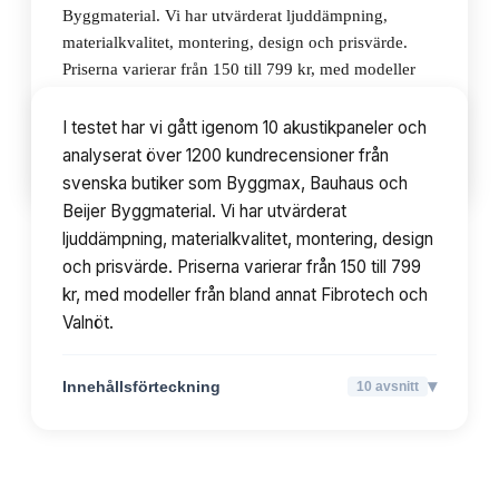
Byggmaterial. Vi har utvärderat ljuddämpning,
materialkvalitet, montering, design och prisvärde.
Priserna varierar från 150 till 799 kr, med modeller
från bland annat Fibrotech och Valnöt.
I testet har vi gått igenom 10 akustikpaneler och
analyserat över 1200 kundrecensioner från
▾
Innehållsförteckning
10
avsnitt
svenska butiker som Byggmax, Bauhaus och
Beijer Byggmaterial. Vi har utvärderat
ljuddämpning, materialkvalitet, montering, design
och prisvärde. Priserna varierar från 150 till 799
kr, med modeller från bland annat Fibrotech och
Valnöt.
▾
Innehållsförteckning
10
avsnitt