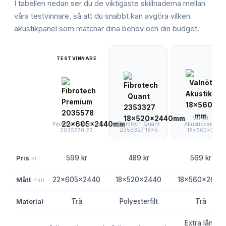
I tabellen nedan ser du de viktigaste skillnaderna mellan
våra testvinnare, så att du snabbt kan avgöra vilken
akustikpanel
som matchar dina behov och din budget.
TESTVINNARE
Valnöt
Fibrotech Quant
Akustikpanel
Fibrotech Premium
2353327 18x5
18x560x2
2035578 22
Pris
kr
599 kr
489 kr
569 kr
Mått
mm
22x605x2440
18x520x2440
18x560x2600
Material
Trä
Polyesterfilt
Trä
Extra lång