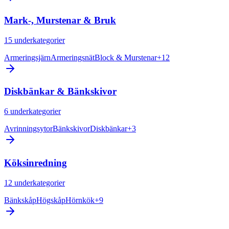
Mark-, Murstenar & Bruk
15
underkategorier
Armeringsjärn
Armeringsnät
Block & Murstenar
+
12
Diskbänkar & Bänkskivor
6
underkategorier
Avrinningsytor
Bänkskivor
Diskbänkar
+
3
Köksinredning
12
underkategorier
Bänkskåp
Högskåp
Hörnkök
+
9