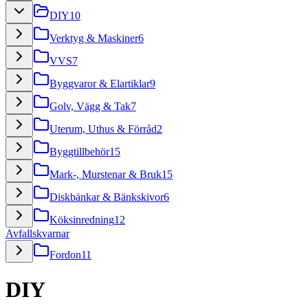
DIY
10
Verktyg & Maskiner
6
VVS
7
Byggvaror & Elartiklar
9
Golv, Vägg & Tak
7
Uterum, Uthus & Förråd
2
Byggtillbehör
15
Mark-, Murstenar & Bruk
15
Diskbänkar & Bänkskivor
6
Köksinredning
12
Avfallskvarnar
Fordon
11
DIY