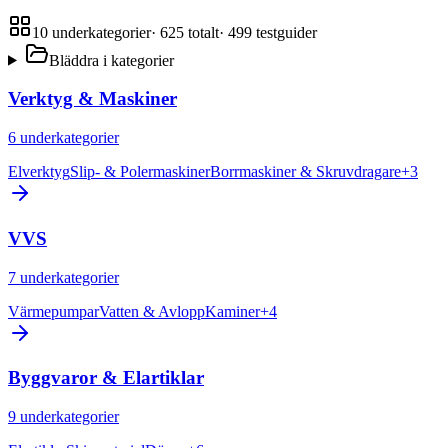
10
underkategorier
·
625
totalt
·
499
testguider
Bläddra i kategorier
Verktyg & Maskiner
6
underkategorier
Elverktyg
Slip- & Polermaskiner
Borrmaskiner & Skruvdragare
+
3
VVS
7
underkategorier
Värmepumpar
Vatten & Avlopp
Kaminer
+
4
Byggvaror & Elartiklar
9
underkategorier