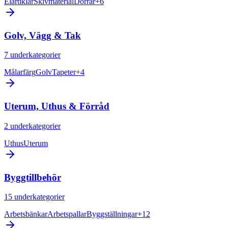
Elartiklar
Skivmaterial
Dörrar
+
6
Golv, Vägg & Tak
7
underkategorier
Målarfärg
Golv
Tapeter
+
4
Uterum, Uthus & Förråd
2
underkategorier
Uthus
Uterum
Byggtillbehör
15
underkategorier
Arbetsbänkar
Arbetspallar
Byggställningar
+
12