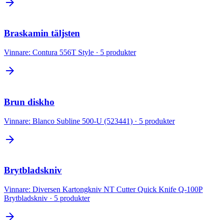
Braskamin täljsten
Vinnare:
Contura 556T Style
·
5
produkter
Brun diskho
Vinnare:
Blanco Subline 500-U (523441)
·
5
produkter
Brytbladskniv
Vinnare:
Diversen Kartongkniv NT Cutter Quick Knife Q-100P
Brytbladskniv
·
5
produkter