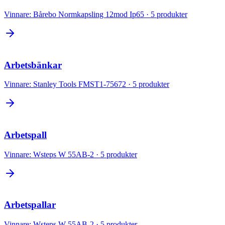
Vinnare:
Bårebo Normkapsling 12mod Ip65
·
5
produkter
Arbetsbänkar
Vinnare:
Stanley Tools FMST1-75672
·
5
produkter
Arbetspall
Vinnare:
Wsteps W 55AB-2
·
5
produkter
Arbetspallar
Vinnare:
Wsteps W 55AB-2
·
5
produkter