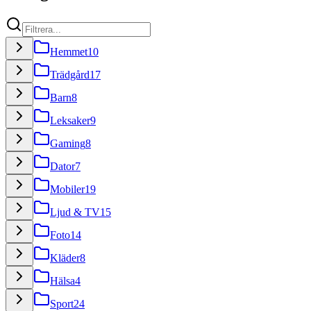
Hemmet
10
Trädgård
17
Barn
8
Leksaker
9
Gaming
8
Dator
7
Mobiler
19
Ljud & TV
15
Foto
14
Kläder
8
Hälsa
4
Sport
24