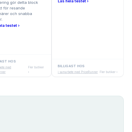
Läs hela testet ›
iering gör detta block
kt för resande
närer och snabba
r.
la testet ›
GAST HOS
BILLIGAST HOS
bete med
Fler butiker
nner
›
i samarbete med PriceRunner
Fler butiker ›