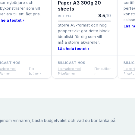
sar nybörjare och
Paper A3 300g 20
certif
bykonstnärer som vill
perfe
sheets
ler ark till ett lågt pris.
konst
8.5
/10
BETYG
skisse
 hela testet ›
Större A3-format och hög
Läs he
pappersvikt gör detta block
idealiskt för dig som vill
måla större akvareller.
Läs hela testet ›
LIGAST HOS
BILLIGAST HOS
BILLI
marbete med
Fler
i samarbete med
Fler butiker
i samar
eRunner
butiker ›
PriceRunner
›
PriceRu
genom vinnaren, bästa budgetvalet och vad du bör tänka på.