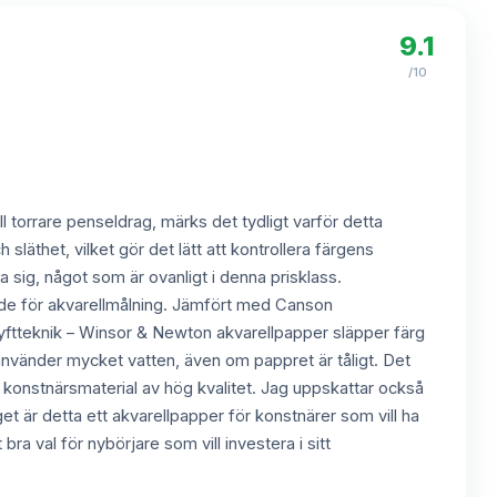
9.1
/10
ill torrare penseldrag, märks det tydligt varför detta
släthet, vilket gör det lätt att kontrollera färgens
 sig, något som är ovanligt i denna prisklass.
rande för akvarellmålning. Jämfört med Canson
 lyftteknik – Winsor & Newton akvarellpapper släpper färg
u använder mycket vatten, även om pappret är tåligt. Det
 för konstnärsmaterial av hög kvalitet. Jag uppskattar också
et är detta ett akvarellpapper för konstnärer som vill ha
bra val för nybörjare som vill investera i sitt