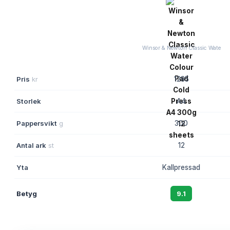
Winsor & Newton Classic Wate
Pris
kr
1285
Storlek
A4
Pappersvikt
g
300
Antal ark
st
12
Yta
Kallpressad
Betyg
9.1