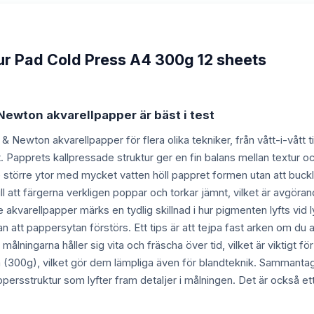
r Pad Cold Press A4 300g 12 sheets
Newton akvarellpapper är bäst i test
 & Newton akvarellpapper för flera olika tekniker, från vått-i-vått t
. Papprets kallpressade struktur ger en fin balans mellan textur och 
 större ytor med mycket vatten höll pappret formen utan att buckla
till att färgerna verkligen poppar och torkar jämnt, vilket är avgö
akvarellpapper märks en tydlig skillnad i hur pigmenten lyfts vid
utan att pappersytan förstörs. Ett tips är att tejpa fast arken om d
t målningarna håller sig vita och fräscha över tid, vilket är viktigt
cka (300g), vilket gör dem lämpliga även för blandteknik. Sammantag
appersstruktur som lyfter fram detaljer i målningen. Det är också ett 