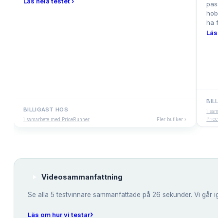
Läs hela testet ›
pas
hob
ha f
Läs
BIL
BILLIGAST HOS
i sa
Pric
i samarbete med PriceRunner
Fler butiker ›
Videosammanfattning
Se alla
5
testvinnare sammanfattade på 26 sekunder. Vi går i
›
Läs om hur vi testar