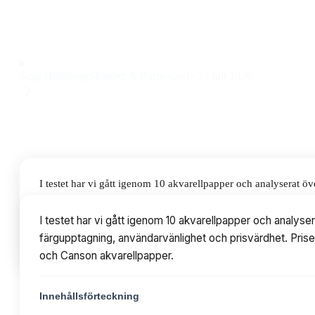
300g 12 sheets, som levererar jämn struktur och hög färgåter
Observera att vi kan få provision via återförsäljarlänkar. Inga varumärken bet
Saga Holmberg
Skönhet & Barnexpert
·
27 juli 2026
I testet har vi gått igenom 10 akvarellpapper och analyserat ö
användarvänlighet och prisvärdhet. Priserna varierar från 12
I testet har vi gått igenom 10 akvarellpapper och analys
färgupptagning, användarvänlighet och prisvärdhet. Prise
Innehållsförteckning
och Canson akvarellpapper.
Innehållsförteckning