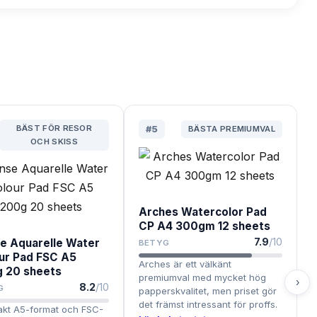
BÄST FÖR RESOR
#
5
BÄSTA PREMIUMVAL
OCH SKISS
Arches Watercolor Pad
CP A4 300gm 12 sheets
7.9
/10
e Aquarelle Water
BETYG
ur Pad FSC A5
Arches är ett välkänt
 20 sheets
premiumval med mycket hög
›
8.2
/10
G
papperskvalitet, men priset gör
det främst intressant för proffs.
kt A5-format och FSC-