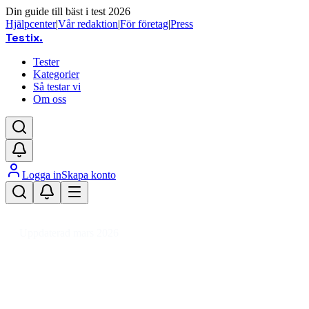
Din guide till bäst i test 2026
Hjälpcenter
|
Vår redaktion
|
För företag
|
Press
Testix
.
Tester
Kategorier
Så testar vi
Om oss
Logga in
Skapa konto
Hem
/
Leksaker
/
Hobbymaterial
/
Papper
/
Akvarellpapper
Uppdaterad mars 2026
Akvarellpapper bäst i test – våra
Den bästa akvarellpappret 2026 är Winsor & Newton Class