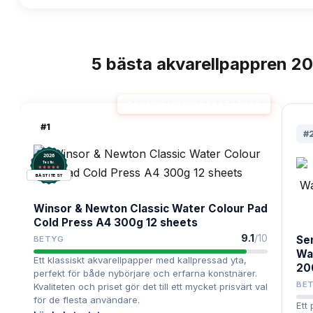
5
bästa
akvarellpappren
20
TOPPLISTA
AKVARELLPAPPER BÄST I TEST
#
1
#
2026
.
Testix
BÄST I TEST
Winsor & Newton Classic Water Colour Pad
Cold Press A4 300g 12 sheets
9.1
/10
Se
BETYG
Wa
Ett klassiskt akvarellpapper med kallpressad yta,
20
perfekt för både nybörjare och erfarna konstnärer.
BE
Kvaliteten och priset gör det till ett mycket prisvärt val
för de flesta användare.
Ett 