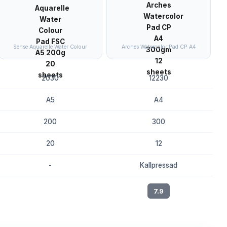
Sense Aquarelle Water Colour
Arches Watercolor Pad CP A4
2030
12230
A5
A4
200
300
20
12
-
Kallpressad
8.2
7.9