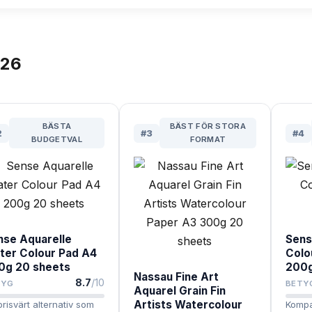
26
BÄSTA
BÄST FÖR STORA
2
#
3
#
4
BUDGETVAL
FORMAT
nse Aquarelle
Sens
ter Colour Pad A4
Colo
0g 20 sheets
200g
Nassau Fine Art
8.7
/10
TYG
BETY
Aquarel Grain Fin
Artists Watercolour
prisvärt alternativ som
Kompa