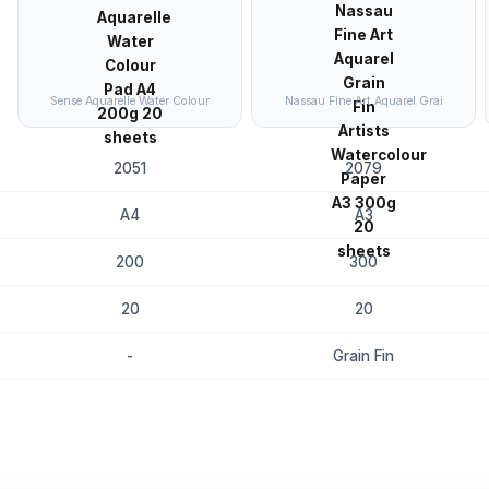
Sense Aquarelle Water Colour
Nassau Fine Art Aquarel Grai
2051
2079
A4
A3
200
300
20
20
-
Grain Fin
8.7
8.5