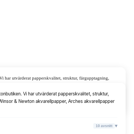
 har utvärderat papperskvalitet, struktur, färgupptagning,
llpapper, Arches akvarellpapper och Canson akvarellpapper.
butiken. Vi har utvärderat papperskvalitet, struktur,
at Winsor & Newton akvarellpapper, Arches akvarellpapper
▾
10
avsnitt
▾
10
avsnitt