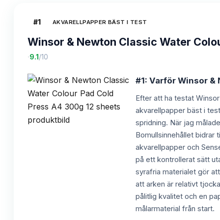
#
1
AKVARELLPAPPER BÄST I TEST
Winsor & Newton Classic Water Colou
·
9.1
/10
#1: Varför Winsor & 
Efter att ha testat Winsor
akvarellpapper bäst i test
spridning. När jag målade
Bomullsinnehållet bidrar 
akvarellpapper och Sense 
på ett kontrollerat sätt 
syrafria materialet gör at
att arken är relativt tjo
pålitlig kvalitet och en p
målarmaterial från start.