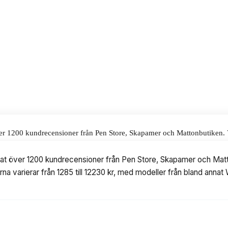
givning till ett pris på 1285 kr.
alar för våra omdömen.
ver 1200 kundrecensioner från Pen Store, Skapamer och Mattonbutiken. Vi
85 till 12230 kr, med modeller från bland annat Winsor & Newton akvare
erat över 1200 kundrecensioner från Pen Store, Skapamer och Matton
rna varierar från 1285 till 12230 kr, med modeller från bland ann