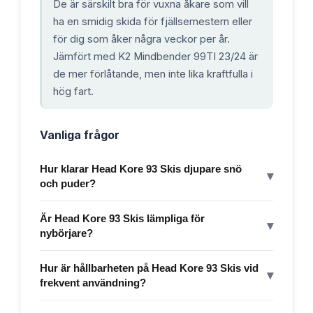
De är särskilt bra för vuxna åkare som vill
ha en smidig skida för fjällsemestern eller
för dig som åker några veckor per år.
Jämfört med K2 Mindbender 99TI 23/24 är
de mer förlåtande, men inte lika kraftfulla i
hög fart.
Vanliga frågor
Hur klarar Head Kore 93 Skis djupare snö
▾
och puder?
Är Head Kore 93 Skis lämpliga för
▾
nybörjare?
Hur är hållbarheten på Head Kore 93 Skis vid
▾
frekvent användning?