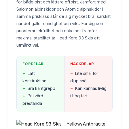
för både pist och lättare offpist. Jämfört med
Salomon alpinskidor och Atomic alpinskidor i
samma prisklass står de sig mycket bra, särskilt
när det gäller smidighet och vikt. För dig som
prioriterar lekfullhet och enkelhet framför
maximal stabilitet är Head Kore 93 Skis ett
utmärkt val.
FÖRDELAR
NACKDELAR
+
Lätt
−
Lite smal för
konstruktion
djup snö
+
Bra kantgrepp
−
Kan kännas livlig
+
Prisvärd
i hög fart
prestanda