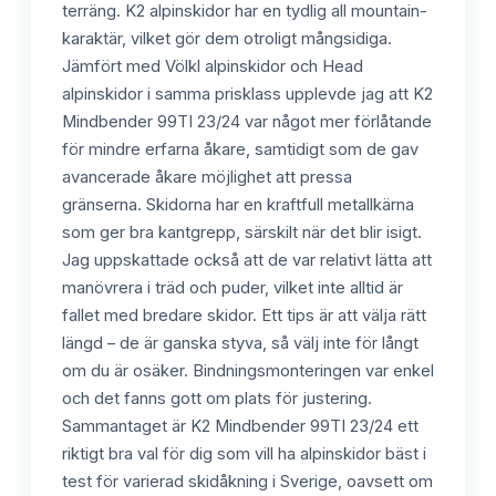
terräng. K2 alpinskidor har en tydlig all mountain-
karaktär, vilket gör dem otroligt mångsidiga.
Jämfört med Völkl alpinskidor och Head
alpinskidor i samma prisklass upplevde jag att K2
Mindbender 99TI 23/24 var något mer förlåtande
för mindre erfarna åkare, samtidigt som de gav
avancerade åkare möjlighet att pressa
gränserna. Skidorna har en kraftfull metallkärna
som ger bra kantgrepp, särskilt när det blir isigt.
Jag uppskattade också att de var relativt lätta att
manövrera i träd och puder, vilket inte alltid är
fallet med bredare skidor. Ett tips är att välja rätt
längd – de är ganska styva, så välj inte för långt
om du är osäker. Bindningsmonteringen var enkel
och det fanns gott om plats för justering.
Sammantaget är K2 Mindbender 99TI 23/24 ett
riktigt bra val för dig som vill ha alpinskidor bäst i
test för varierad skidåkning i Sverige, oavsett om