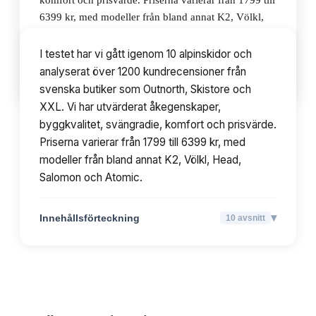
komfort och prisvärde. Priserna varierar från 1799 till
6399 kr, med modeller från bland annat K2, Völkl,
Head, Salomon och Atomic.
I testet har vi gått igenom 10 alpinskidor och
analyserat över 1200 kundrecensioner från
▾
Innehållsförteckning
10
avsnitt
svenska butiker som Outnorth, Skistore och
XXL. Vi har utvärderat åkegenskaper,
byggkvalitet, svängradie, komfort och prisvärde.
Priserna varierar från 1799 till 6399 kr, med
modeller från bland annat K2, Völkl, Head,
Salomon och Atomic.
▾
Innehållsförteckning
10
avsnitt
TOPPLISTA