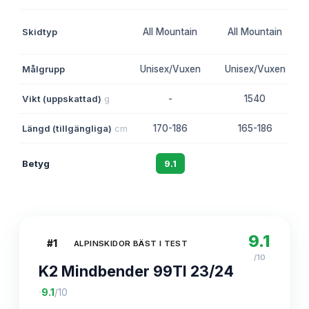
Skidtyp
All Mountain
All Mountain
Målgrupp
Unisex/Vuxen
Unisex/Vuxen
Vikt (uppskattad)
g
-
1540
Längd (tillgängliga)
cm
170-186
165-186
Betyg
9.1
8.8
9.1
#
1
ALPINSKIDOR BÄST I TEST
/10
K2 Mindbender 99TI 23/24
·
9.1
/10