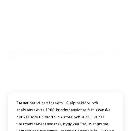
Den bästa alpinskidan 2026 är K2 Mindbender 99TI
23/24, en all mountain-skida med imponerande
stabilitet och mångsidighet till ett pris på 4000 kr.
Observera att vi kan få provision via återförsäljarlänkar. Inga
varumärken betalar för våra omdömen.
Hugo Dahlgren
Fordon, Friluftsliv & Outdoorexpert
·
27 juli
2026
I testet har vi gått igenom 10 alpinskidor och
analyserat över 1200 kundrecensioner från svenska
butiker som Outnorth, Skistore och XXL. Vi har
utvärderat åkegenskaper, byggkvalitet, svängradie,