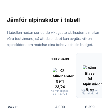
JÄMFÖRELSE
Jämför
alpinskidor
i tabell
I tabellen nedan ser du de viktigaste skillnaderna mellan
våra testvinnare, så att du snabbt kan avgöra vilken
alpinskidor
som matchar dina behov och din budget.
TESTVINNARE
Völkl Blaze 94
K2 Mindbender
Alpinskidor G
99TI 23/24
Pris
kr
4 000
6 399