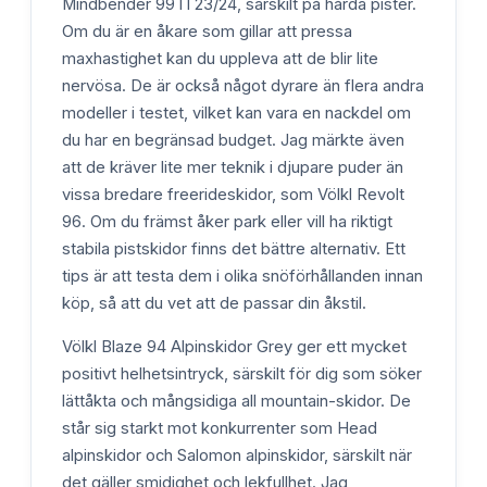
Mindbender 99TI 23/24, särskilt på hårda pister.
Om du är en åkare som gillar att pressa
maxhastighet kan du uppleva att de blir lite
nervösa. De är också något dyrare än flera andra
modeller i testet, vilket kan vara en nackdel om
du har en begränsad budget. Jag märkte även
att de kräver lite mer teknik i djupare puder än
vissa bredare freerideskidor, som Völkl Revolt
96. Om du främst åker park eller vill ha riktigt
stabila pistskidor finns det bättre alternativ. Ett
tips är att testa dem i olika snöförhållanden innan
köp, så att du vet att de passar din åkstil.
Völkl Blaze 94 Alpinskidor Grey ger ett mycket
positivt helhetsintryck, särskilt för dig som söker
lättåkta och mångsidiga all mountain-skidor. De
står sig starkt mot konkurrenter som Head
alpinskidor och Salomon alpinskidor, särskilt när
det gäller smidighet och lekfullhet. Jag