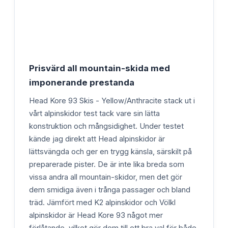
Prisvärd all mountain-skida med
imponerande prestanda
Head Kore 93 Skis - Yellow/Anthracite stack ut i
vårt alpinskidor test tack vare sin lätta
konstruktion och mångsidighet. Under testet
kände jag direkt att Head alpinskidor är
lättsvängda och ger en trygg känsla, särskilt på
preparerade pister. De är inte lika breda som
vissa andra all mountain-skidor, men det gör
dem smidiga även i trånga passager och bland
träd. Jämfört med K2 alpinskidor och Völkl
alpinskidor är Head Kore 93 något mer
förlåtande, vilket gör dem till ett bra val för både