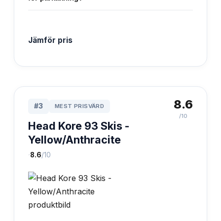
Jämför pris
8.6
#
3
MEST PRISVÄRD
/10
Head Kore 93 Skis -
Yellow/Anthracite
·
8.6
/10