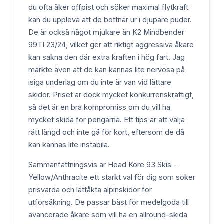
du ofta åker offpist och söker maximal flytkraft
kan du uppleva att de bottnar ur i djupare puder.
De är också något mjukare än K2 Mindbender
99TI 23/24, vilket gör att riktigt aggressiva åkare
kan sakna den där extra kraften i hög fart. Jag
märkte även att de kan kännas lite nervösa på
isiga underlag om du inte är van vid lättare
skidor. Priset är dock mycket konkurrenskraftigt,
så det är en bra kompromiss om du vill ha
mycket skida för pengarna. Ett tips är att välja
rätt längd och inte gå för kort, eftersom de då
kan kännas lite instabila.
Sammanfattningsvis är Head Kore 93 Skis -
Yellow/Anthracite ett starkt val för dig som söker
prisvärda och lättåkta alpinskidor för
utförsåkning. De passar bäst för medelgoda till
avancerade åkare som vill ha en allround-skida