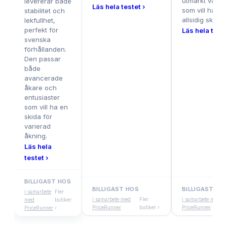
utmärkt val fö
levererar både
Läs hela testet ›
som vill ha en
stabilitet och
allsidig skida.
lekfullhet,
perfekt för
Läs hela teste
svenska
förhållanden.
Den passar
både
avancerade
åkare och
entusiaster
som vill ha en
skida för
varierad
åkning.
Läs hela
testet ›
BILLIGAST HOS
BILLIGAST HOS
BILLIGAST HO
i samarbete
Fler
i samarbete med
Fler
i samarbete med
med
butiker
PriceRunner
butiker ›
PriceRunner
PriceRunner
›