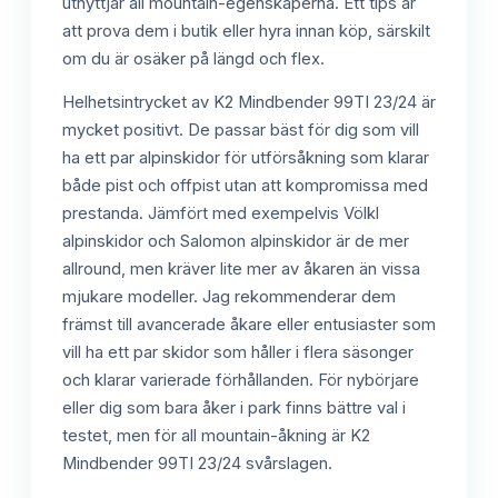
utnyttjar all mountain-egenskaperna. Ett tips är
att prova dem i butik eller hyra innan köp, särskilt
om du är osäker på längd och flex.
Helhetsintrycket av K2 Mindbender 99TI 23/24 är
mycket positivt. De passar bäst för dig som vill
ha ett par alpinskidor för utförsåkning som klarar
både pist och offpist utan att kompromissa med
prestanda. Jämfört med exempelvis Völkl
alpinskidor och Salomon alpinskidor är de mer
allround, men kräver lite mer av åkaren än vissa
mjukare modeller. Jag rekommenderar dem
främst till avancerade åkare eller entusiaster som
vill ha ett par skidor som håller i flera säsonger
och klarar varierade förhållanden. För nybörjare
eller dig som bara åker i park finns bättre val i
testet, men för all mountain-åkning är K2
Mindbender 99TI 23/24 svårslagen.