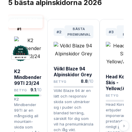
5
bästa
alpinskidorna
2026
ALPINSKIDOR
BÄST I TEST
#
1
BÄSTA
ME
#
2
#
3
PREMIUMVAL
PRIS
2026
.
Testix
BÄST I TEST
Völkl Blaze 94
K2
Alpinskidor Grey
Head Kore 
Mindbender
8.8
/10
BETYG
Skis -
99TI 23/24
Yellow/Ant
9.1
/10
BETYG
Völkl Blaze 94 är en
BETYG
lätt och responsiv
K2
skida som utmärker
Head Kore 93
Mindbender
sig i puder och
erbjuder
99TI är en
blandad terräng,
imponerande
mångsidig all
särskilt för dig som
prestanda till 
mountain-
vill ha premiumkänsla
›
rimligt pris oc
skida som
och låg vikt.