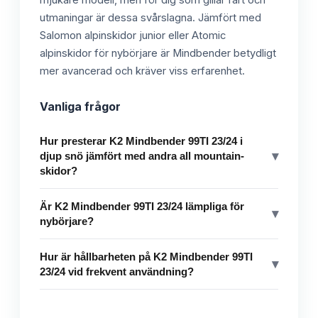
mjukare modell, men för dig som gillar fart och
utmaningar är dessa svårslagna. Jämfört med
Salomon alpinskidor junior eller Atomic
alpinskidor för nybörjare är Mindbender betydligt
mer avancerad och kräver viss erfarenhet.
Vanliga frågor
Hur presterar K2 Mindbender 99TI 23/24 i
▾
djup snö jämfört med andra all mountain-
skidor?
Är K2 Mindbender 99TI 23/24 lämpliga för
▾
nybörjare?
Hur är hållbarheten på K2 Mindbender 99TI
▾
23/24 vid frekvent användning?