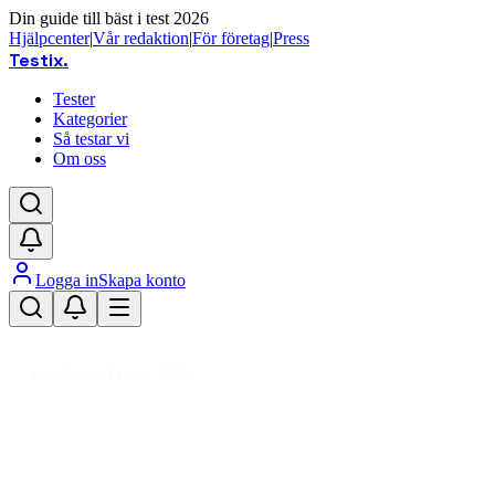
Din guide till bäst i test 2026
Hjälpcenter
|
Vår redaktion
|
För företag
|
Press
Testix
.
Tester
Kategorier
Så testar vi
Om oss
Logga in
Skapa konto
Hem
/
Sport
/
Vintersport
/
Utförsåkning
/
Alpinskidor
Uppdaterad mars 2026
Alpinskidor bäst i test 2026 –
toppval för alla nivåer