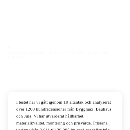
Den bästa altantaken 2026 är Canopia by Palram Feria
Terrastak 540-156, ett lättmonterat och prisvärt PVC-
altantak med generös yta till ett pris på 3 611 kr.
Observera att vi kan få provision via återförsäljarlänkar. Inga
varumärken betalar för våra omdömen.
Klara Sandberg
Redaktionschef & Hemelektronikexpert
·
27
juli 2026
I testet har vi gått igenom 10 altantak och analyserat
över 1200 kundrecensioner från Byggmax, Bauhaus
och Jula. Vi har utvärderat hållbarhet,
materialkvalitet, montering och prisvärde. Priserna