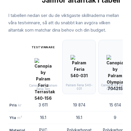
Jämför
altantak
i tabell
JÄMFÖRELSE
I tabellen nedan ser du de viktigaste skillnaderna mellan
våra testvinnare, så att du snabbt kan avgöra vilken
altantak
som matchar dina behov och din budget.
TESTVINNARE
Palram Feria 540-
Canopia by Palram
Canopia by Palram
031
Olympia 70
Feria Terr
Pris
kr
3 611
19 874
15 614
Yta
m²
16.1
16.1
9
Material
PVC
Polykarbonat
Polykarbonat