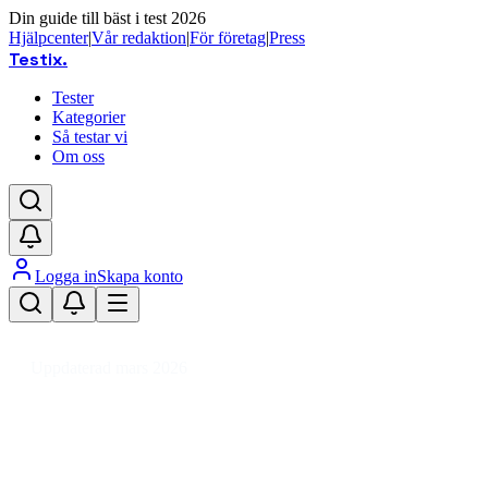
Din guide till bäst i test 2026
Hjälpcenter
|
Vår redaktion
|
För företag
|
Press
Testix
.
Tester
Kategorier
Så testar vi
Om oss
Logga in
Skapa konto
Hem
/
DIY
/
Golv, Vägg & Tak
/
Tak
/
Altantak
Uppdaterad mars 2026
Altantak bäst i test 2026 – jämför
skydd och material