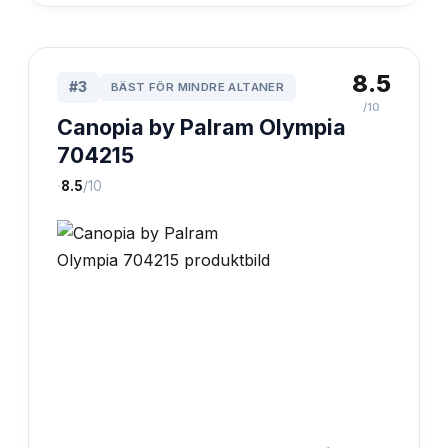
8.5
#
3
BÄST FÖR MINDRE ALTANER
/10
Canopia by Palram Olympia
704215
·
8.5
/10