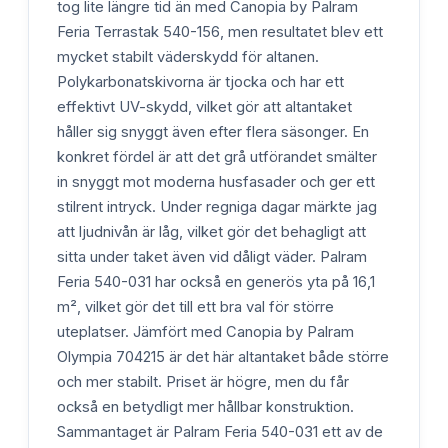
tog lite längre tid än med Canopia by Palram
Feria Terrastak 540-156, men resultatet blev ett
mycket stabilt väderskydd för altanen.
Polykarbonatskivorna är tjocka och har ett
effektivt UV-skydd, vilket gör att altantaket
håller sig snyggt även efter flera säsonger. En
konkret fördel är att det grå utförandet smälter
in snyggt mot moderna husfasader och ger ett
stilrent intryck. Under regniga dagar märkte jag
att ljudnivån är låg, vilket gör det behagligt att
sitta under taket även vid dåligt väder. Palram
Feria 540-031 har också en generös yta på 16,1
m², vilket gör det till ett bra val för större
uteplatser. Jämfört med Canopia by Palram
Olympia 704215 är det här altantaket både större
och mer stabilt. Priset är högre, men du får
också en betydligt mer hållbar konstruktion.
Sammantaget är Palram Feria 540-031 ett av de