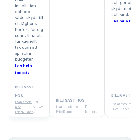
och ger bra
installation
skydd mot väd
och bra
och vind.
väderskydd till
Läs hela testet
ett lågt pris.
Perfekt för dig
som vill ha ett
funktionellt
tak utan att
spräcka
budgeten.
Läs hela
testet ›
BILLIGAST
BILLIGAST HOS
HOS
BILLIGAST HOS
Fle
i samarbete
Fler
i samarbete med
i samarbete med
Fler
but
med
butiker
PriceRunner
PriceRunner
butiker ›
›
PriceRunner
›