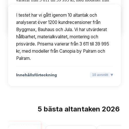
varierar från 3 611 till 39 995 kr, med modeller från
Canopia by Palram och Palram.
I testet har vi gått igenom 10 altantak och
analyserat över 1200 kundrecensioner från
▾
Innehållsförteckning
10
avsnitt
Byggmax, Bauhaus och Jula. Vi har utvärderat
hållbarhet, materialkvalitet, montering och
prisvärde. Priserna varierar från 3 611 till 39 995
kr, med modeller från Canopia by Palram och
Palram.
▾
Innehållsförteckning
10
avsnitt
5
bästa
altantaken
2026
TOPPLISTA
ALTANTAK