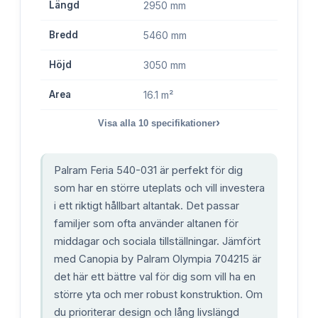
Längd
2950 mm
Bredd
5460 mm
Höjd
3050 mm
Area
16.1 m²
›
Visa alla
10
specifikationer
Palram Feria 540-031 är perfekt för dig
som har en större uteplats och vill investera
i ett riktigt hållbart altantak. Det passar
familjer som ofta använder altanen för
middagar och sociala tillställningar. Jämfört
med Canopia by Palram Olympia 704215 är
det här ett bättre val för dig som vill ha en
större yta och mer robust konstruktion. Om
du prioriterar design och lång livslängd