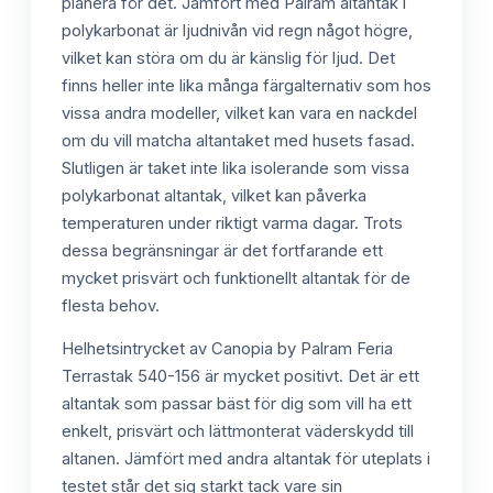
planera för det. Jämfört med Palram altantak i
polykarbonat är ljudnivån vid regn något högre,
vilket kan störa om du är känslig för ljud. Det
finns heller inte lika många färgalternativ som hos
vissa andra modeller, vilket kan vara en nackdel
om du vill matcha altantaket med husets fasad.
Slutligen är taket inte lika isolerande som vissa
polykarbonat altantak, vilket kan påverka
temperaturen under riktigt varma dagar. Trots
dessa begränsningar är det fortfarande ett
mycket prisvärt och funktionellt altantak för de
flesta behov.
Helhetsintrycket av Canopia by Palram Feria
Terrastak 540-156 är mycket positivt. Det är ett
altantak som passar bäst för dig som vill ha ett
enkelt, prisvärt och lättmonterat väderskydd till
altanen. Jämfört med andra altantak för uteplats i
testet står det sig starkt tack vare sin