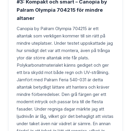
#3: Kompakt och smart – Canopia by
Palram Olympia 704215 för mindre
altaner
Canopia by Palram Olympia 704215 är ett
altantak som verkligen kommer till sin rätt på
mindre uteplatser. Under testet uppskattade jag
hur smidigt det var att montera, även på trånga
ytor där större altantak inte får plats.
Polykarbonatmaterialet känns gediget och ger
ett bra skydd mot både regn och UV-strålning.
Jämfört med Palram Feria 540-031 är detta
altantak betydligt lättare att hantera och kräver
mindre förberedelser. Den grå färgen ger ett
modernt intryck och passar bra till de flesta
fasader. Under regniga dagar märkte jag att
ljudnivån är låg, vilket gör det behagligt att vistas
under taket även när vädret är sämre. En annan
fördel är att taket är lätt att rengöra, vilket är