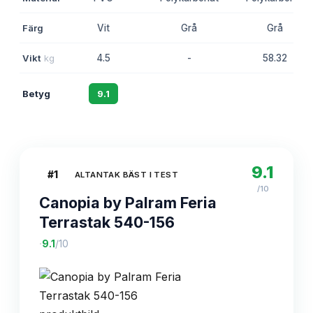
Färg
Vit
Grå
Grå
Vikt
kg
4.5
-
58.32
Betyg
9.1
8.8
8.5
9.1
#
1
ALTANTAK BÄST I TEST
/10
Canopia by Palram Feria
Terrastak 540-156
·
9.1
/10