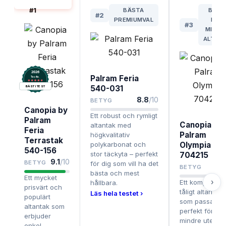
BÄST I TEST
#
1
BÄSTA
BÄST
#
2
PREMIUMVAL
FÖR
#
3
MINDR
ALTAN
2026
Palram Feria
.
Testix
540-031
BÄST I TEST
8.8
/10
BETYG
Canopia by
Ett robust och rymligt
Palram
Canopia by
altantak med
Feria
Palram
högkvalitativ
Terrastak
polykarbonat och
Olympia
540-156
stor täckyta – perfekt
704215
9.1
/10
BETYG
för dig som vill ha det
8.
BETYG
bästa och mest
Ett mycket
›
Ett kompakt o
hållbara.
prisvärt och
tåligt altantak
Läs hela testet ›
populärt
som passar
altantak som
perfekt för
erbjuder
mindre uteplat
enkel