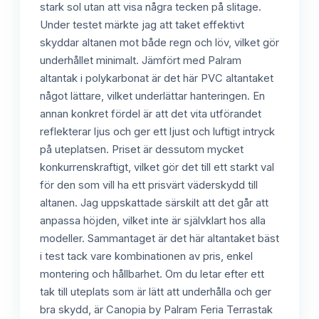
stark sol utan att visa några tecken på slitage.
Under testet märkte jag att taket effektivt
skyddar altanen mot både regn och löv, vilket gör
underhållet minimalt. Jämfört med Palram
altantak i polykarbonat är det här PVC altantaket
något lättare, vilket underlättar hanteringen. En
annan konkret fördel är att det vita utförandet
reflekterar ljus och ger ett ljust och luftigt intryck
på uteplatsen. Priset är dessutom mycket
konkurrenskraftigt, vilket gör det till ett starkt val
för den som vill ha ett prisvärt väderskydd till
altanen. Jag uppskattade särskilt att det går att
anpassa höjden, vilket inte är självklart hos alla
modeller. Sammantaget är det här altantaket bäst
i test tack vare kombinationen av pris, enkel
montering och hållbarhet. Om du letar efter ett
tak till uteplats som är lätt att underhålla och ger
bra skydd, är Canopia by Palram Feria Terrastak