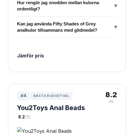
Hur rengör jag snodden mellan kulorna
▾
ordentligt?
Kan jag använda Fifty Shades of Grey
▾
analkulor tillsammans med glidmedel?
Jämför pris
8.2
#
4
BÄSTA BUDGETVAL
/10
You2Toys Anal Beads
·
8.2
/10