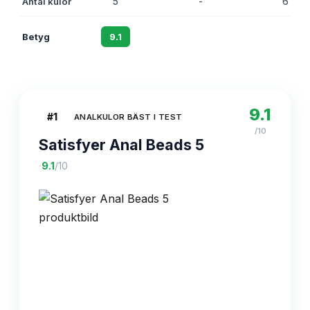
Antal kulor
5
-
6
Betyg
9.1
8.7
8.5
9.1
#
1
ANALKULOR BÄST I TEST
/10
Satisfyer Anal Beads 5
·
9.1
/10