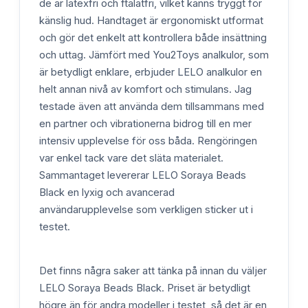
de är latexfri och ftalatfri, vilket känns tryggt för
känslig hud. Handtaget är ergonomiskt utformat
och gör det enkelt att kontrollera både insättning
och uttag. Jämfört med You2Toys analkulor, som
är betydligt enklare, erbjuder LELO analkulor en
helt annan nivå av komfort och stimulans. Jag
testade även att använda dem tillsammans med
en partner och vibrationerna bidrog till en mer
intensiv upplevelse för oss båda. Rengöringen
var enkel tack vare det släta materialet.
Sammantaget levererar LELO Soraya Beads
Black en lyxig och avancerad
användarupplevelse som verkligen sticker ut i
testet.
Det finns några saker att tänka på innan du väljer
LELO Soraya Beads Black. Priset är betydligt
högre än för andra modeller i testet, så det är en