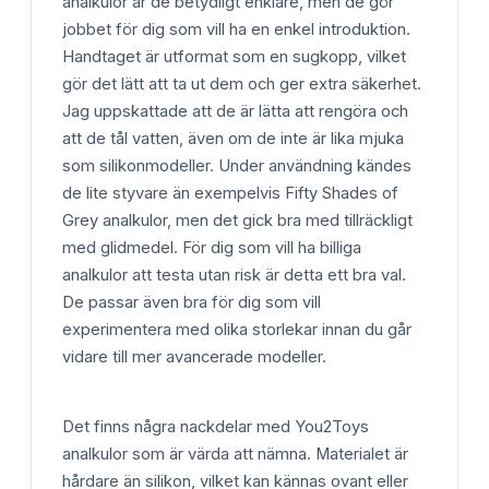
analkulor är de betydligt enklare, men de gör
jobbet för dig som vill ha en enkel introduktion.
Handtaget är utformat som en sugkopp, vilket
gör det lätt att ta ut dem och ger extra säkerhet.
Jag uppskattade att de är lätta att rengöra och
att de tål vatten, även om de inte är lika mjuka
som silikonmodeller. Under användning kändes
de lite styvare än exempelvis Fifty Shades of
Grey analkulor, men det gick bra med tillräckligt
med glidmedel. För dig som vill ha billiga
analkulor att testa utan risk är detta ett bra val.
De passar även bra för dig som vill
experimentera med olika storlekar innan du går
vidare till mer avancerade modeller.
Det finns några nackdelar med You2Toys
analkulor som är värda att nämna. Materialet är
hårdare än silikon, vilket kan kännas ovant eller