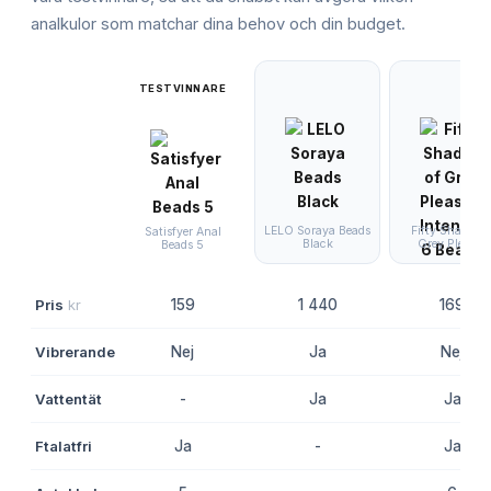
analkulor
som matchar dina behov och din budget.
TESTVINNARE
LELO Soraya Beads
Fifty Shades o
Satisfyer Anal
Black
Grey Pleasur
Beads 5
Pris
kr
159
1 440
169
Vibrerande
Nej
Ja
Nej
Vattentät
-
Ja
Ja
Ftalatfri
Ja
-
Ja