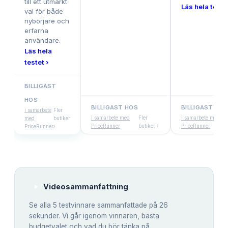
till ett utmärkt
Läs hela testet
val för både
nybörjare och
erfarna
användare.
Läs hela
testet ›
BILLIGAST
HOS
BILLIGAST HOS
BILLIGAST HOS
i samarbete
Fler
i samarbete med
Fler
i samarbete med
med
butiker
PriceRunner
butiker ›
PriceRunner
PriceRunner
›
Videosammanfattning
Se alla
5
testvinnare sammanfattade på 26
sekunder. Vi går igenom vinnaren, bästa
budgetvalet och vad du bör tänka på.