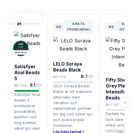
ANALKULOR
BÄST I TEST
#
1
BÄSTA
BÄST
#
2
#
3
PREMIUMVAL
NYBÖR
2026
.
Testix
BÄST I TEST
LELO Soraya
Satisfyer
Beads Black
Anal Beads
8.7
/10
BETYG
5
Fifty Shade
9.1
/10
Grey Pleas
BETYG
LELO Soraya Beads
Black är ett exklusivt
Intensified 
Satisfyer Anal
alternativ med
Beads
Beads 5
›
vibration och
BETYG
kombinerar
vattentäthet, perfekt
prisvärdhet,
Perfekt för ny
för dig som söker lyx
komfort och
tack vare mjuk
och avancerade
hög kvalitet,
enkel användn
funktioner.
vilket gör dem
och trygg kvali
Läs hela testet ›