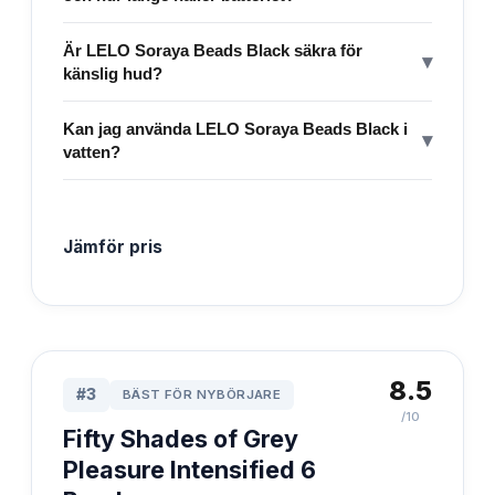
Är LELO Soraya Beads Black säkra för
▾
känslig hud?
Kan jag använda LELO Soraya Beads Black i
▾
vatten?
Jämför pris
8.5
#
3
BÄST FÖR NYBÖRJARE
/10
Fifty Shades of Grey
Pleasure Intensified 6