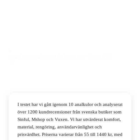
Den bästa analkulorna 2026 är Satisfyer Anal Beads 5,
ett set ftalatfria analkulor med flexibel design och
användarvänlig form till ett pris på 159 kr.
Observera att vi kan få provision via återförsäljarlänkar. Inga
varumärken betalar för våra omdömen.
Saga Holmberg
Skönhet & Barnexpert
·
27 juli 2026
I testet har vi gått igenom 10 analkulor och analyserat
över 1200 kundrecensioner från svenska butiker som
Sinful, Mshop och Vuxen. Vi har utvärderat komfort,
material, rengöring, användarvänlighet och
prisvärdhet. Priserna varierar från 55 till 1440 kr, med