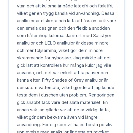
ytan och att kulorna är både latexfri och ftalatfri,
vilket ger en trygg känsla vid användning. Dessa
analkulor är diskreta och lätta att föra in tack vare
den smala designen och den flexibla snodden
som håller ihop kulorna. Jämfört med Satisfyer
analkulor och LELO analkulor är dessa mindre
och mer följsamma, vilket gör dem mindre
skrämmande för nybörjare. Jag märkte att det
gick lätt att kontrollera hur många kulor jag ville
använda, och det var enkelt att ta pauser och
känna efter. Fifty Shades of Grey analkulor är
dessutom vattentäta, vilket gjorde att jag kunde
testa dem i duschen utan problem. Rengöringen
gick snabbt tack vare det släta materialet. En
annan sak jag gillade var att de är väldigt lätta,
vilket gör dem bekväma även vid längre
användning. För dig som vill ha en första positiv
upplevelse med analkulor är detta ett mycket