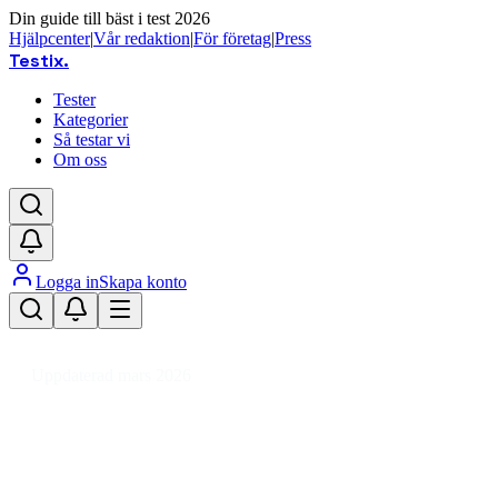
Din guide till bäst i test 2026
Hjälpcenter
|
Vår redaktion
|
För företag
|
Press
Testix
.
Tester
Kategorier
Så testar vi
Om oss
Logga in
Skapa konto
Hem
/
Hälsa
/
Kroppsvård & Hygien
/
Sexleksaker
/
Analkulor
Uppdaterad mars 2026
Analkulor bäst i test 2026 – våra
favoriter för alla nivåer