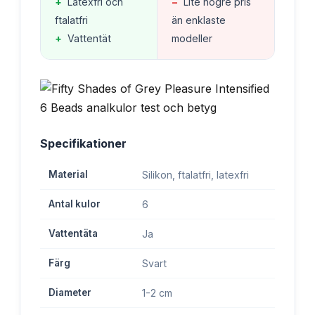
+
Latexfri och
−
Lite högre pris
ftalatfri
än enklaste
+
Vattentät
modeller
Specifikationer
Material
Silikon, ftalatfri, latexfri
Antal kulor
6
Vattentäta
Ja
Färg
Svart
Diameter
1-2 cm