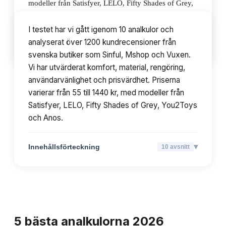
modeller från Satisfyer, LELO, Fifty Shades of Grey,
You2Toys och Anos.
I testet har vi gått igenom 10 analkulor och
analyserat över 1200 kundrecensioner från
▾
Innehållsförteckning
10
avsnitt
svenska butiker som Sinful, Mshop och Vuxen.
Vi har utvärderat komfort, material, rengöring,
användarvänlighet och prisvärdhet. Priserna
varierar från 55 till 1440 kr, med modeller från
Satisfyer, LELO, Fifty Shades of Grey, You2Toys
och Anos.
▾
Innehållsförteckning
10
avsnitt
TOPPLISTA
5
bästa
analkulorna
2026