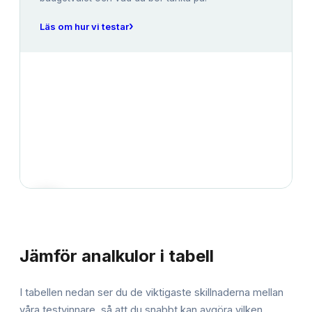
›
Läs om hur vi testar
JÄMFÖRELSE
Jämför
analkulor
i tabell
I tabellen nedan ser du de viktigaste skillnaderna mellan
våra testvinnare, så att du snabbt kan avgöra vilken