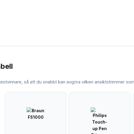
abell
 testvinnare, så att du snabbt kan avgöra vilken
ansiktstrimmer
som 