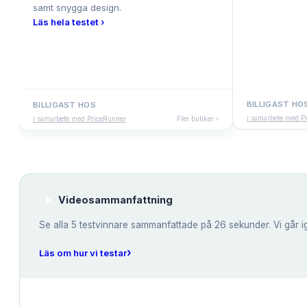
samt snygga design.
Läs hela testet ›
BILLIGAST HO
BILLIGAST HOS
i samarbete med P
i samarbete med PriceRunner
Fler butiker ›
Videosammanfattning
Se alla
5
testvinnare sammanfattade på 26 sekunder. Vi går i
›
Läs om hur vi testar