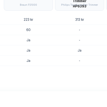
Braun FS1000
Philips Touch-up Pen Trimmer
223 kr
313 kr
60
-
Ja
-
Ja
Ja
Ja
-
8.8
8.5