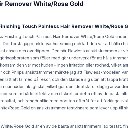
air Remover White/Rose Gold
 Finishing Touch Painless Hair Remover White/Rose Go
ess Finishing Touch Painless Hair Remover White/Rose Gold under f
. Det första jag märkte var hur smidig och lätt den var att hålla i 
nt näsan och överläppen. Den här Flawless ansiktstrimmern är verk
ngöringsborsten som följer med gör underverk för att hålla trimme
onsam den var mot huden – ingen irritation eller rodnad, vilket ann
 och Philips ansiktstrimmer märkte jag att Flawless-modellen var 
den lätt att ta med på resor, och den klarade sig utan att tappa kraf
ämnar huden riktigt slät, vilket gör den idealisk för daglig använd
innor som är både effektiv och diskret, är detta ett av de bästa 
 resultat, och rengör alltid med borsten efteråt för att förlänga l
te/Rose Gold en ansiktstrimmer testvinnare som lever upp till sit
White/Rose Gold är en av de bästa ansiktstrimmern jag testat, finn