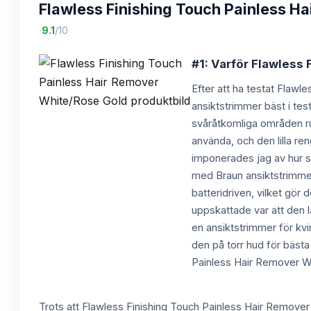
Flawless Finishing Touch Painless H
·
9.1
/10
#1: Varför Flawless
Efter att ha testat Flawl
ansiktstrimmer bäst i test
svåråtkomliga områden ru
använda, och den lilla re
imponerades jag av hur sk
med Braun ansiktstrimmer
batteridriven, vilket gör 
uppskattade var att den l
en ansiktstrimmer för kv
den på torr hud för bästa
Painless Hair Remover Whi
Trots att Flawless Finishing Touch Painless Hair Remover 