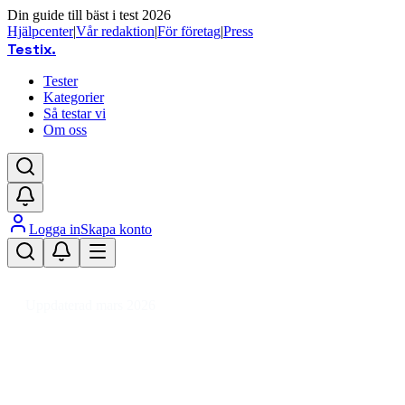
Din guide till bäst i test 2026
Hjälpcenter
|
Vår redaktion
|
För företag
|
Press
Testix
.
Tester
Kategorier
Så testar vi
Om oss
Logga in
Skapa konto
Hem
/
Hälsa
/
Skönhet
/
Hårborttagning
/
Ansiktstrimmer
Uppdaterad mars 2026
Ansiktstrimmer bäst i test 2026 
Den bästa ansiktstrimmern 2026 är Flawless Finishing Tou