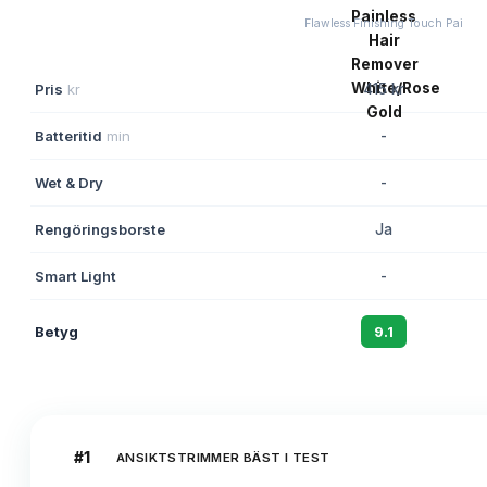
Flawless Finishing Touch Pai
Pris
kr
415 kr
Batteritid
min
-
Wet & Dry
-
Rengöringsborste
Ja
Smart Light
-
Betyg
9.1
#
1
ANSIKTSTRIMMER BÄST I TEST