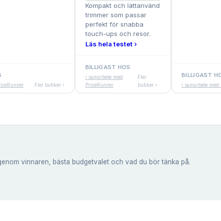
Kompakt och lättanvänd
trimmer som passar
perfekt för snabba
touch-ups och resor.
Läs hela testet ›
BILLIGAST HOS
S
BILLIGAST H
i samarbete med
Fler
riceRunner
Fler butiker ›
PriceRunner
butiker ›
i samarbete med
genom vinnaren, bästa budgetvalet och vad du bör tänka på.