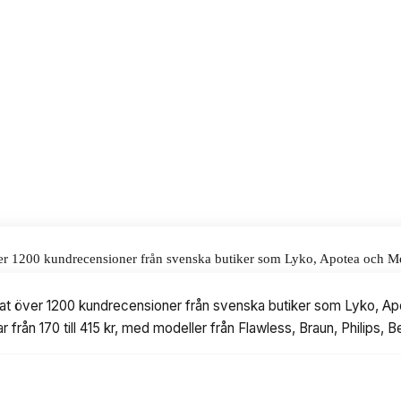
ljande rengöringsborste, vilket gör
alar för våra omdömen.
ver 1200 kundrecensioner från svenska butiker som Lyko, Apotea och Meds
, med modeller från Flawless, Braun, Philips, Beurer och Remington.
erat över 1200 kundrecensioner från svenska butiker som Lyko, Ap
erar från 170 till 415 kr, med modeller från Flawless, Braun, Philips