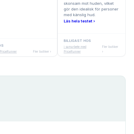
skonsam mot huden, vilket
gör den idealisk för personer
med känslig hud.
Läs hela testet ›
BILLIGAST HOS
OS
i samarbete med
Fler butiker
 PriceRunner
Fler butiker ›
PriceRunner
›