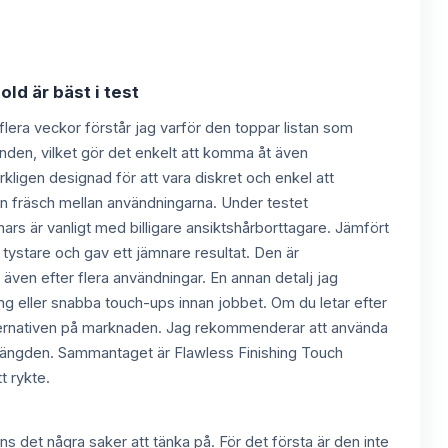
ld är bäst i test
lera veckor förstår jag varför den toppar listan som
handen, vilket gör det enkelt att komma åt även
ligen designad för att vara diskret och enkel att
rn fräsch mellan användningarna. Under testet
ars är vanligt med billigare ansiktshårborttagare. Jämfört
tystare och gav ett jämnare resultat. Den är
t även efter flera användningar. En annan detalj jag
ning eller snabba touch-ups innan jobbet. Om du letar efter
alternativen på marknaden. Jag rekommenderar att använda
ivslängden. Sammantaget är Flawless Finishing Touch
t rykte.
s det några saker att tänka på. För det första är den inte