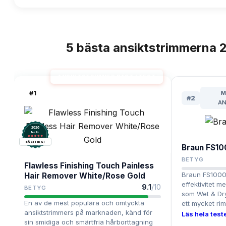
5
bästa
ansiktstrimmerna
2
TOPPLISTA
ANSIKTSTRIMMER BÄST I TEST
#
1
M
#
2
AN
2026
.
Testix
BÄST I TEST
Braun FS1
BETYG
Flawless Finishing Touch Painless
Braun FS1000
Hair Remover White/Rose Gold
effektivitet m
9.1
/10
BETYG
som Wet & Dry 
En av de mest populära och omtyckta
ett mycket riml
ansiktstrimmers på marknaden, känd för
Läs hela teste
sin smidiga och smärtfria hårborttagning