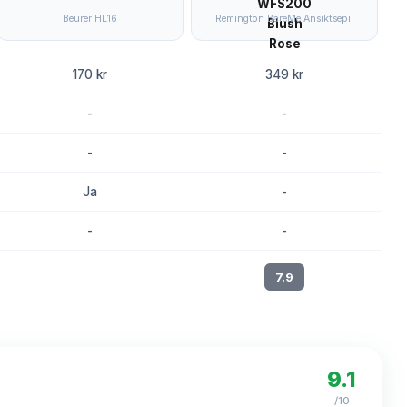
Beurer HL16
Remington BareMe Ansiktsepil
170 kr
349 kr
-
-
-
-
Ja
-
-
-
8.2
7.9
9.1
/10