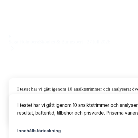
White/Rose Gold. Den har ett ergonomiskt grepp och medfö
den enkel att använda och rengöra. Priset ligger på 415 kr.
Observera att vi kan få provision via återförsäljarlänkar. Inga varumärken bet
Saga Holmberg
Skönhet & Barnexpert
·
27 juli 2026
I testet har vi gått igenom 10 ansiktstrimmer och analyserat ö
tillbehör och prisvärde. Priserna varierar från 170 till 415 kr
I testet har vi gått igenom 10 ansiktstrimmer och analys
resultat, batteritid, tillbehör och prisvärde. Priserna vari
Innehållsförteckning
Innehållsförteckning