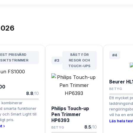
026
EST PRISVÄRD
BÄST FÖR
#
4
SIKTSTRIMMER
#
3
RESOR OCH
TOUCH-UPS
Beurer HL
000
BETYG
8.8
/10
Ett mycket pr
 kombinerar
laddningsind
Philips Touch-up
ed smarta funktioner
rengöringsbo
och Smart Light till
Pen Trimmer
vill ha en en
igt pris.
HP6393
Läs hela test
t ›
8.5
/10
BETYG