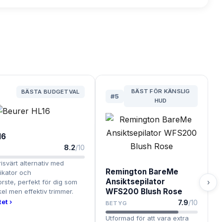
BÄST FÖR KÄNSLIG
BÄSTA BUDGETVAL
#
5
HUD
16
8.2
/10
isvärt alternativ med
Remington BareMe
ikator och
Ansiktsepilator
rste, perfekt för dig som
›
WFS200 Blush Rose
kel men effektiv trimmer.
et ›
7.9
/10
BETYG
Utformad för att vara extra