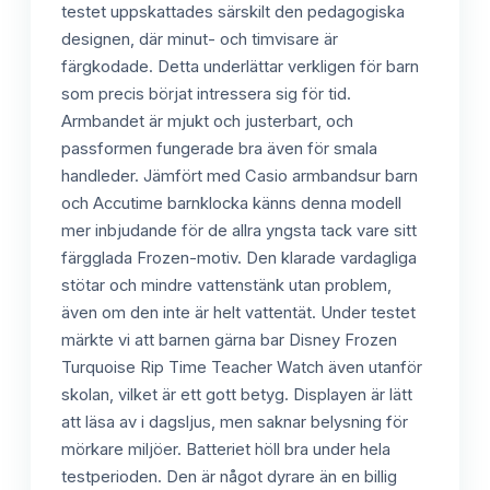
testet uppskattades särskilt den pedagogiska
designen, där minut- och timvisare är
färgkodade. Detta underlättar verkligen för barn
som precis börjat intressera sig för tid.
Armbandet är mjukt och justerbart, och
passformen fungerade bra även för smala
handleder. Jämfört med Casio armbandsur barn
och Accutime barnklocka känns denna modell
mer inbjudande för de allra yngsta tack vare sitt
färgglada Frozen-motiv. Den klarade vardagliga
stötar och mindre vattenstänk utan problem,
även om den inte är helt vattentät. Under testet
märkte vi att barnen gärna bar Disney Frozen
Turquoise Rip Time Teacher Watch även utanför
skolan, vilket är ett gott betyg. Displayen är lätt
att läsa av i dagsljus, men saknar belysning för
mörkare miljöer. Batteriet höll bra under hela
testperioden. Den är något dyrare än en billig