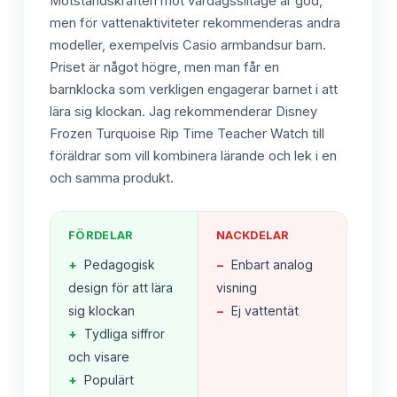
Motståndskraften mot vardagsslitage är god,
men för vattenaktiviteter rekommenderas andra
modeller, exempelvis Casio armbandsur barn.
Priset är något högre, men man får en
barnklocka som verkligen engagerar barnet i att
lära sig klockan. Jag rekommenderar Disney
Frozen Turquoise Rip Time Teacher Watch till
föräldrar som vill kombinera lärande och lek i en
och samma produkt.
FÖRDELAR
NACKDELAR
+
Pedagogisk
−
Enbart analog
design för att lära
visning
sig klockan
−
Ej vattentät
+
Tydliga siffror
och visare
+
Populärt