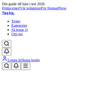
Din guide till bäst i test 2026
Hjälpcenter
|
Vår redaktion
|
För företag
|
Press
Testix
.
Tester
Kategorier
Så testar vi
Om oss
Logga in
Skapa konto
Hem
/
Kläder
/
Accessoarer
/
Klockor
/
Armbandsur
/
Armbandsur barn
Uppdaterad mars 2026
Armbandsur barn bäst i test 2026
– toppval för barnfamiljer