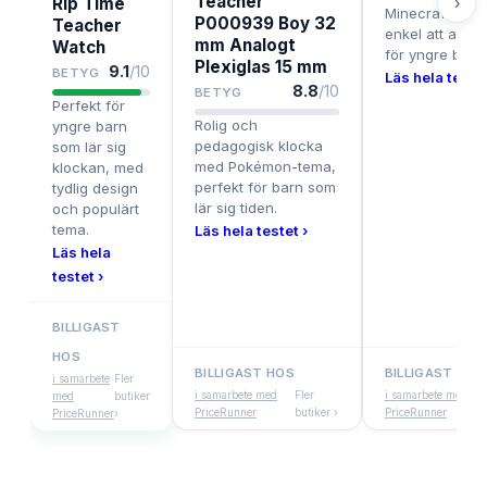
Teacher
Rip Time
›
Minecraft-tema
P000939 Boy 32
Teacher
enkel att anvä
mm Analogt
Watch
för yngre barn.
Plexiglas 15 mm
9.1
/10
BETYG
Läs hela testet
8.8
/10
BETYG
Perfekt för
Rolig och
yngre barn
pedagogisk klocka
som lär sig
med Pokémon-tema,
klockan, med
perfekt för barn som
tydlig design
lär sig tiden.
och populärt
tema.
Läs hela testet ›
Läs hela
testet ›
BILLIGAST
HOS
BILLIGAST HOS
BILLIGAST HOS
i samarbete
Fler
i samarbete med
Fler
i samarbete med
F
med
butiker
PriceRunner
butiker ›
PriceRunner
b
PriceRunner
›