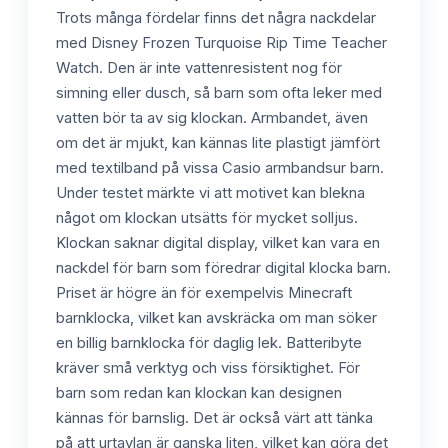
Trots många fördelar finns det några nackdelar
med Disney Frozen Turquoise Rip Time Teacher
Watch. Den är inte vattenresistent nog för
simning eller dusch, så barn som ofta leker med
vatten bör ta av sig klockan. Armbandet, även
om det är mjukt, kan kännas lite plastigt jämfört
med textilband på vissa Casio armbandsur barn.
Under testet märkte vi att motivet kan blekna
något om klockan utsätts för mycket solljus.
Klockan saknar digital display, vilket kan vara en
nackdel för barn som föredrar digital klocka barn.
Priset är högre än för exempelvis Minecraft
barnklocka, vilket kan avskräcka om man söker
en billig barnklocka för daglig lek. Batteribyte
kräver små verktyg och viss försiktighet. För
barn som redan kan klockan kan designen
kännas för barnslig. Det är också värt att tänka
på att urtavlan är ganska liten, vilket kan göra det