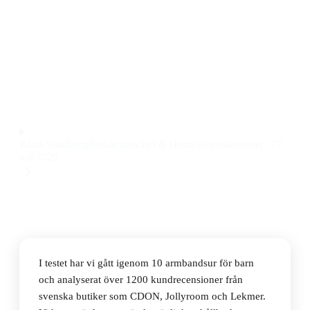
Den bästa armbandsuren för barn 2026 är Disney
Frozen Turquoise Rip Time Teacher Watch, en analog
barnklocka med tydliga visare och pedagogisk urtavla
till ett pris på 260 kr.
Observera att vi kan få provision via återförsäljarlänkar. Inga
varumärken betalar för våra omdömen.
Klara Sandberg
Redaktionschef & Hemelektronikexpert
·
27
juli 2026
I testet har vi gått igenom 10 armbandsur för barn
och analyserat över 1200 kundrecensioner från
svenska butiker som CDON, Jollyroom och Lekmer.