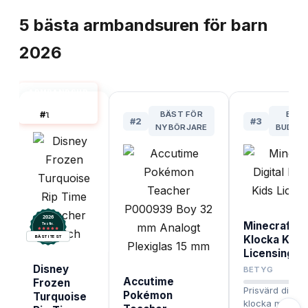
TOPPLISTA
5
bästa
armbandsuren för barn
2026
ARMBANDSUR
BARN BÄST I
#
1
BÄST FÖR
BÄS
TEST
#
2
#
3
NYBÖRJARE
BUDGE
2026
Minecraft Di
.
Testix
Klocka Kids
BÄST I TEST
Licensing
Disney
BETYG
Accutime
Frozen
Prisvärd digital
Pokémon
Turquoise
klocka med po