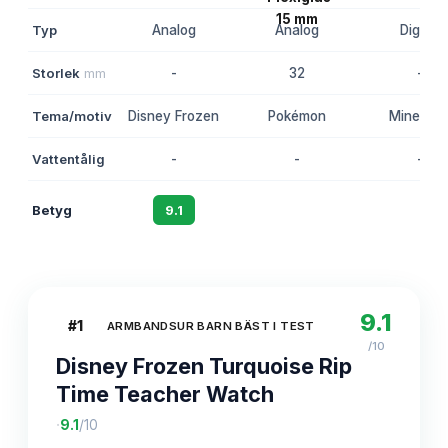
Typ
Analog
Analog
Digital
Storlek
mm
-
32
-
Tema/motiv
Disney Frozen
Pokémon
Minecraf
Vattentålig
-
-
-
Betyg
9.1
8.8
8.4
9.1
#
1
ARMBANDSUR BARN BÄST I TEST
/10
Disney Frozen Turquoise Rip
Time Teacher Watch
·
9.1
/10