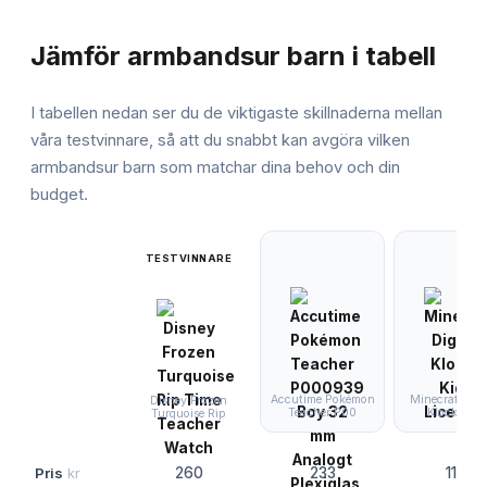
JÄMFÖRELSE
Jämför
armbandsur barn
i tabell
I tabellen nedan ser du de viktigaste skillnaderna mellan
våra testvinnare, så att du snabbt kan avgöra vilken
armbandsur barn
som matchar dina behov och din
budget.
TESTVINNARE
Accutime Pokémon
Minecraft Digi
Disney Frozen
Teacher P00
Klocka Kid
Turquoise Rip
Pris
kr
260
233
119