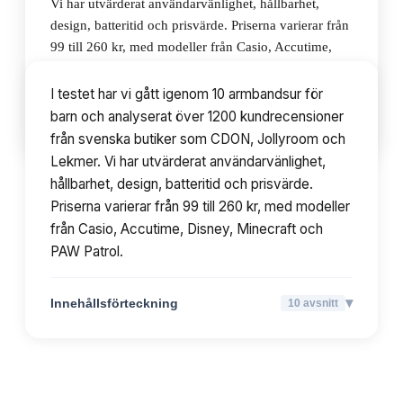
Vi har utvärderat användarvänlighet, hållbarhet,
design, batteritid och prisvärde. Priserna varierar från
99 till 260 kr, med modeller från Casio, Accutime,
Disney, Minecraft och PAW Patrol.
I testet har vi gått igenom 10 armbandsur för
barn och analyserat över 1200 kundrecensioner
▾
Innehållsförteckning
10
avsnitt
från svenska butiker som CDON, Jollyroom och
Lekmer. Vi har utvärderat användarvänlighet,
hållbarhet, design, batteritid och prisvärde.
Priserna varierar från 99 till 260 kr, med modeller
från Casio, Accutime, Disney, Minecraft och
PAW Patrol.
▾
Innehållsförteckning
10
avsnitt