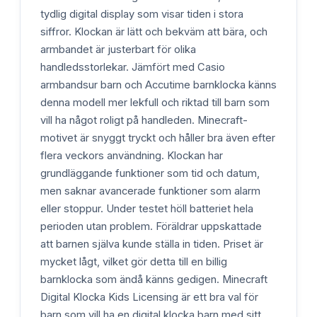
tydlig digital display som visar tiden i stora
siffror. Klockan är lätt och bekväm att bära, och
armbandet är justerbart för olika
handledsstorlekar. Jämfört med Casio
armbandsur barn och Accutime barnklocka känns
denna modell mer lekfull och riktad till barn som
vill ha något roligt på handleden. Minecraft-
motivet är snyggt tryckt och håller bra även efter
flera veckors användning. Klockan har
grundläggande funktioner som tid och datum,
men saknar avancerade funktioner som alarm
eller stoppur. Under testet höll batteriet hela
perioden utan problem. Föräldrar uppskattade
att barnen själva kunde ställa in tiden. Priset är
mycket lågt, vilket gör detta till en billig
barnklocka som ändå känns gedigen. Minecraft
Digital Klocka Kids Licensing är ett bra val för
barn som vill ha en digital klocka barn med sitt