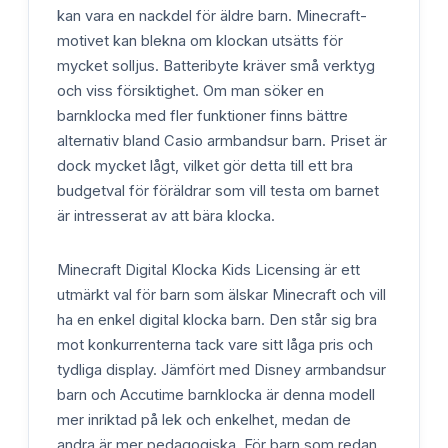
kan vara en nackdel för äldre barn. Minecraft-
motivet kan blekna om klockan utsätts för
mycket solljus. Batteribyte kräver små verktyg
och viss försiktighet. Om man söker en
barnklocka med fler funktioner finns bättre
alternativ bland Casio armbandsur barn. Priset är
dock mycket lågt, vilket gör detta till ett bra
budgetval för föräldrar som vill testa om barnet
är intresserat av att bära klocka.
Minecraft Digital Klocka Kids Licensing är ett
utmärkt val för barn som älskar Minecraft och vill
ha en enkel digital klocka barn. Den står sig bra
mot konkurrenterna tack vare sitt låga pris och
tydliga display. Jämfört med Disney armbandsur
barn och Accutime barnklocka är denna modell
mer inriktad på lek och enkelhet, medan de
andra är mer pedagogiska. För barn som redan