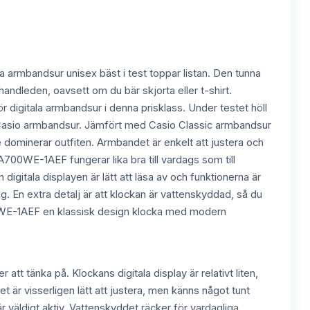
 armbandsur unisex bäst i test toppar listan. Den tunna
handleden, oavsett om du bär skjorta eller t-shirt.
för digitala armbandsur i denna prisklass. Under testet höll
hos Casio armbandsur. Jämfört med Casio Classic armbandsur
e dominerar outfiten. Armbandet är enkelt att justera och
A700WE-1AEF fungerar lika bra till vardags som till
 digitala displayen är lätt att läsa av och funktionerna är
g. En extra detalj är att klockan är vattenskyddad, så du
00WE-1AEF en klassisk design klocka med modern
t tänka på. Klockans digitala display är relativt liten,
t är visserligen lätt att justera, men känns något tunt
 väldigt aktiv. Vattenskyddet räcker för vardagliga