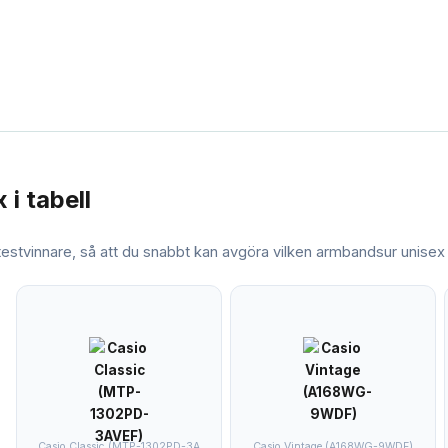
x
i tabell
 testvinnare, så att du snabbt kan avgöra vilken
armbandsur unisex
Casio Classic (MTP-1302PD-3A
Casio Vintage (A168WG-9WDF)