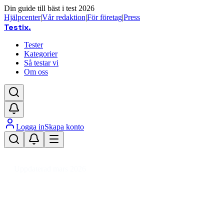
Din guide till bäst i test 2026
Hjälpcenter
|
Vår redaktion
|
För företag
|
Press
Testix
.
Tester
Kategorier
Så testar vi
Om oss
Logga in
Skapa konto
Hem
/
Kläder
/
Accessoarer
/
Klockor
/
Armbandsur
/
Armbandsur unisex
Uppdaterad mars 2026
Bästa armbandsur unisex 2026 – te
Den bästa armbandsuren 2026 är Casio Vintage A700WE-1AE