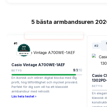
5
bästa
armbandsuren
202
TOPPLISTA
ARMBANDSUR UNISEX BÄST I TEST
#
1
#
2
2026
.
Testix
BÄST I TEST
Casio Vintage A700WE-1AEF
9.1
/10
BETYG
Casio C
En ikonisk och stilren digital klocka med låg
1302PD
profil, hög tillförlitlighet och mycket prisvärd.
BETYG
Perfekt för dig som vill ha ett klassiskt
armbandsur med retrostil.
En elegan
Läs hela testet ›
klassisk 
konstrukti
vardag oc