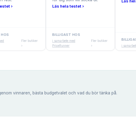
Läs hel
estet ›
Läs hela testet ›
T HOS
BILLIGAST HOS
BILLIG
med
Fler butiker
i samarbete med
Fler butiker
›
PriceRunner
›
i samarbe
genom vinnaren, bästa budgetvalet och vad du bör tänka på.