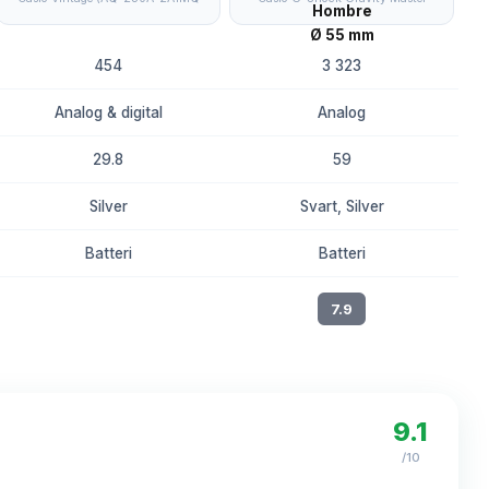
454
3 323
Analog & digital
Analog
29.8
59
Silver
Svart, Silver
Batteri
Batteri
8.4
7.9
9.1
/10