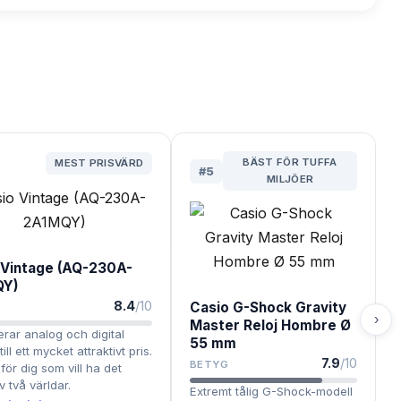
BÄST FÖR TUFFA
MEST PRISVÄRD
#
5
MILJÖER
 Vintage (AQ-230A-
QY)
8.4
/10
Casio G-Shock Gravity
›
Master Reloj Hombre Ø
rar analog och digital
55 mm
till ett mycket attraktivt pris.
7.9
/10
BETYG
för dig som vill ha det
v två världar.
Extremt tålig G-Shock-modell