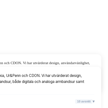
enn och CDON. Vi har utvärderat design, användarvänlighet,
loga armbandsur samt sportigare alternativ.
ckia, Ur&Penn och CDON. Vi har utvärderat design,
rmbandsur, både digitala och analoga armbandsur samt
▾
10
avsnitt
▾
10
avsnitt