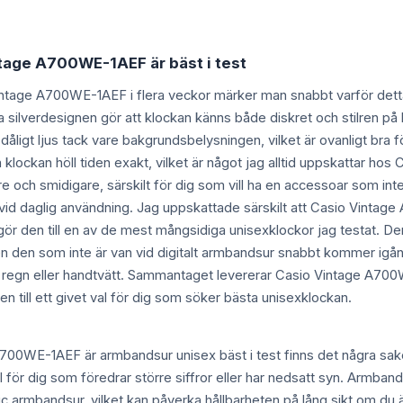
ntage A700WE-1AEF är bäst i test
Vintage A700WE-1AEF i flera veckor märker man snabbt varför detta
a silverdesignen gör att klockan känns både diskret och stilren på 
 dåligt ljus tack vare bakgrundsbelysningen, vilket är ovanligt bra 
h klockan höll tiden exakt, vilket är något jag alltid uppskattar 
e och smidigare, särskilt för dig som vill ha en accessoar som int
n vid daglig användning. Jag uppskattade särskilt att Casio Vintage 
ket gör den till en av de mest mångsidiga unisexklockor jag testat. Den
 även den som inte är van vid digitalt armbandsur snabbt kommer igån
ör regn eller handtvätt. Sammantaget levererar Casio Vintage A7
 den till ett givet val för dig som söker bästa unisexklockan.
700WE-1AEF är armbandsur unisex bäst i test finns det några saker at
 för dig som föredrar större siffror eller har nedsatt syn. Armbande
 armbandsur, vilket kan påverka hållbarheten på lång sikt om du är