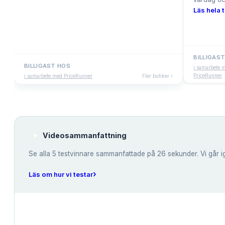
Läs hela t
BILLIGAS
BILLIGAST HOS
i samarbete 
PriceRunner
i samarbete med PriceRunner
Fler butiker ›
Videosammanfattning
Se alla
5
testvinnare sammanfattade på 26 sekunder. Vi går i
›
Läs om hur vi testar