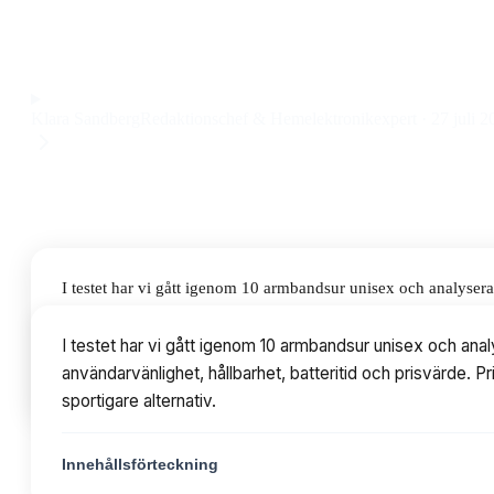
armbandsur med tydlig display och klassisk känsla till ett p
Observera att vi kan få provision via återförsäljarlänkar. Inga varumärken bet
Klara Sandberg
Redaktionschef & Hemelektronikexpert
·
27 juli 2
I testet har vi gått igenom 10 armbandsur unisex och analyse
hållbarhet, batteritid och prisvärde. Priserna varierar från 45
I testet har vi gått igenom 10 armbandsur unisex och an
användarvänlighet, hållbarhet, batteritid och prisvärde. 
Innehållsförteckning
sportigare alternativ.
Innehållsförteckning