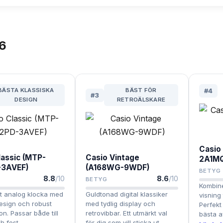
6
BÄSTA KLASSISKA
BÄST FÖR
#
4
#
3
DESIGN
RETROÄLSKARE
Casio
lassic (MTP-
Casio Vintage
2A1M
-3AVEF)
(A168WG-9WDF)
BETYG
8.8
/10
8.6
/10
BETYG
Kombine
t analog klocka med
Guldtonad digital klassiker
visning 
design och robust
med tydlig display och
Perfekt 
on. Passar både till
retrovibbar. Ett utmärkt val
bästa a
h fest.
för dig som vill sticka ut.