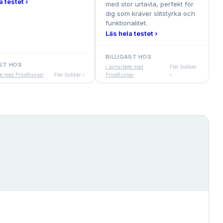
a testet ›
med stor urtavla, perfekt för
dig som kräver slitstyrka och
funktionalitet.
Läs hela testet ›
BILLIGAST HOS
AST HOS
i samarbete med
Fler butiker
te med PriceRunner
Fler butiker ›
PriceRunner
›