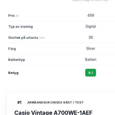
Pris
kr
499
Typ av visning
Digital
Storlek på urtavla
mm
36
Färg
Silver
Batterityp
Batteri
Betyg
9.1
#
1
ARMBANDSUR UNISEX BÄST I TEST
Casio Vintage A700WE-1AEF