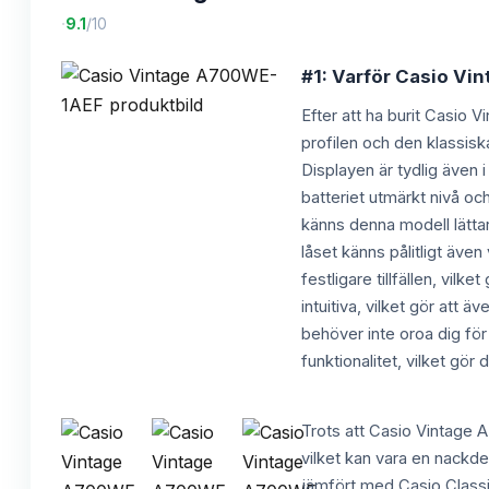
·
9.1
/10
#1: Varför Casio Vi
Efter att ha burit Casio 
profilen och den klassisk
Displayen är tydlig även i
batteriet utmärkt nivå oc
känns denna modell lättar
låset känns pålitligt äve
festligare tillfällen, vil
intuitiva, vilket gör att
behöver inte oroa dig f
funktionalitet, vilket gör
Trots att Casio Vintage A
vilket kan vara en nackdel
jämfört med Casio Classic