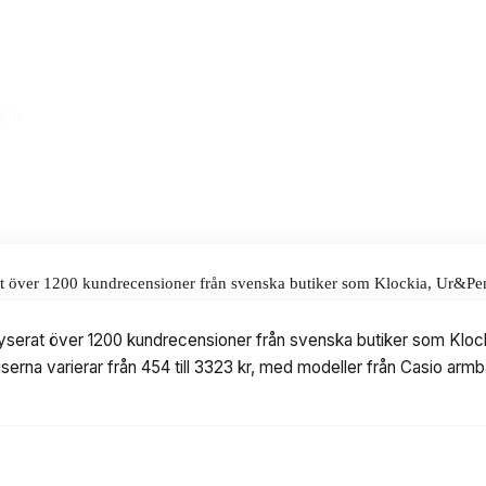
ris på 499 kr.
alar för våra omdömen.
026
rat över 1200 kundrecensioner från svenska butiker som Klockia, Ur&P
4 till 3323 kr, med modeller från Casio armbandsur, både digitala och ana
alyserat över 1200 kundrecensioner från svenska butiker som Klo
Priserna varierar från 454 till 3323 kr, med modeller från Casio a