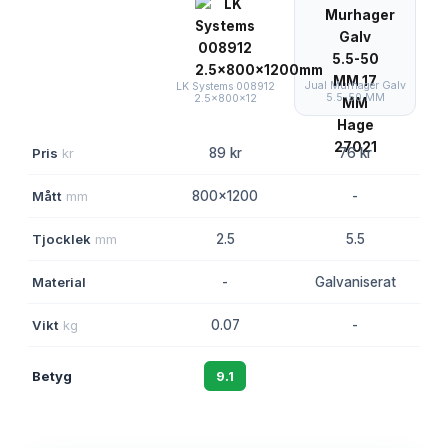
Jual Murhager Galv
LK Systems 008912
5.5-50 MM
2.5x800x12
Pris
kr
89 kr
76 kr
Mått
mm
800x1200
-
Tjocklek
mm
2.5
5.5
Material
-
Galvaniserat
Vikt
kg
0.07
-
Betyg
9.1
8.4