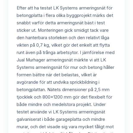
Efter att ha testat LK Systems armeringsnät för
betongplatta i flera olika byggprojekt märks det
snabbt varför detta armeringsnät bäst i test
sticker ut. Monteringen gick smidigt tack vare
den hanterbara storleken och den relativt låga
vikten på 0,7 kg, vilket gör det enkelt att flytta
runt även på trånga arbetsytor. I jämförelse med
Jual Murhager armeringsnät märkte vi att LK
Systems armeringsnät för mur och betong håller
formen bättre när det belastas, vilket är
avgörande för att undvika sprickbildning i
betongplattan. Nätets dimensioner på 2,5 mm
tjocklek och 800x1200 mm gör det flexibelt för
både mindre och medelstora projekt. Under
testet använde vi LK Systems armeringsnät
galvaniserat i både garageplatta och mindre
murar, och det visade sig vara mycket tåligt mot