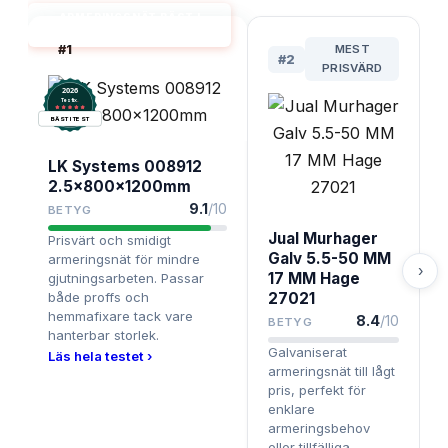
ARMERINGSNÄT BÄST I
TEST
#
1
MEST
#
2
PRISVÄRD
2026
.
Testix
BÄST I TEST
LK Systems 008912
2.5x800x1200mm
9.1
/10
BETYG
Jual Murhager
Prisvärt och smidigt
Galv 5.5-50 MM
armeringsnät för mindre
›
17 MM Hage
gjutningsarbeten. Passar
både proffs och
27021
hemmafixare tack vare
8.4
/10
BETYG
hanterbar storlek.
Galvaniserat
Läs hela testet ›
armeringsnät till lågt
pris, perfekt för
enklare
armeringsbehov
eller tillfälliga