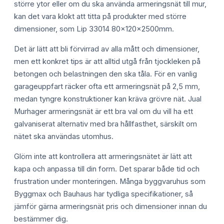
större ytor eller om du ska använda armeringsnät till mur,
kan det vara klokt att titta på produkter med större
dimensioner, som Lip 33014 80x120x2500mm.
Det är lätt att bli förvirrad av alla mått och dimensioner,
men ett konkret tips är att alltid utgå från tjockleken på
betongen och belastningen den ska tåla. För en vanlig
garageuppfart räcker ofta ett armeringsnät på 2,5 mm,
medan tyngre konstruktioner kan kräva grövre nät. Jual
Murhager armeringsnät är ett bra val om du vill ha ett
galvaniserat alternativ med bra hållfasthet, särskilt om
nätet ska användas utomhus.
Glöm inte att kontrollera att armeringsnätet är lätt att
kapa och anpassa till din form. Det sparar både tid och
frustration under monteringen. Många byggvaruhus som
Byggmax och Bauhaus har tydliga specifikationer, så
jämför gärna armeringsnät pris och dimensioner innan du
bestämmer dig.