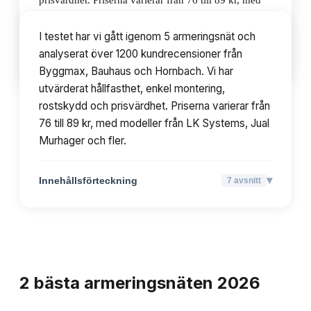
prisvärdhet. Priserna varierar från 76 till 89 kr, med
modeller från LK Systems, Jual Murhager och fler.
I testet har vi gått igenom 5 armeringsnät och
analyserat över 1200 kundrecensioner från
▾
Innehållsförteckning
7
avsnitt
Byggmax, Bauhaus och Hornbach. Vi har
utvärderat hållfasthet, enkel montering,
rostskydd och prisvärdhet. Priserna varierar från
76 till 89 kr, med modeller från LK Systems, Jual
Murhager och fler.
▾
Innehållsförteckning
7
avsnitt
TOPPLISTA
2
bästa
armeringsnäten
2026