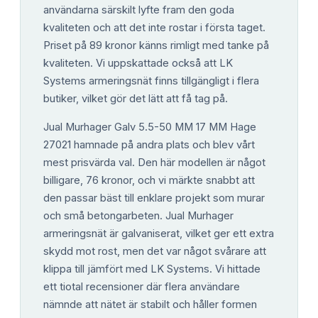
användarna särskilt lyfte fram den goda
kvaliteten och att det inte rostar i första taget.
Priset på 89 kronor känns rimligt med tanke på
kvaliteten. Vi uppskattade också att LK
Systems armeringsnät finns tillgängligt i flera
butiker, vilket gör det lätt att få tag på.
Jual Murhager Galv 5.5-50 MM 17 MM Hage
27021 hamnade på andra plats och blev vårt
mest prisvärda val. Den här modellen är något
billigare, 76 kronor, och vi märkte snabbt att
den passar bäst till enklare projekt som murar
och små betongarbeten. Jual Murhager
armeringsnät är galvaniserat, vilket ger ett extra
skydd mot rost, men det var något svårare att
klippa till jämfört med LK Systems. Vi hittade
ett tiotal recensioner där flera användare
nämnde att nätet är stabilt och håller formen