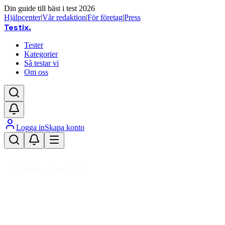
Din guide till bäst i test 2026
Hjälpcenter
|
Vår redaktion
|
För företag
|
Press
Testix
.
Tester
Kategorier
Så testar vi
Om oss
Logga in
Skapa konto
Hem
/
DIY
/
Mark-, Murstenar & Bruk
/
Armeringsnät
Uppdaterad mars 2026
Armeringsnät bäst i test – våra
favoriter för mur och betong 2026