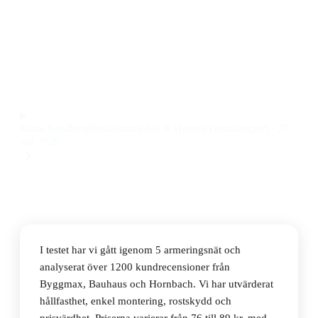
Den bästa armeringsnäten 2026 är LK Systems 008912
2.5x800x1200mm, som kombinerar låg vikt och stabil
konstruktion till ett pris på 89 kr.
Observera att vi kan få provision via återförsäljarlänkar. Inga
varumärken betalar för våra omdömen.
Klara Sandberg
Redaktionschef & Hemelektronikexpert
·
27
juli 2026
I testet har vi gått igenom 5 armeringsnät och
analyserat över 1200 kundrecensioner från
Byggmax, Bauhaus och Hornbach. Vi har utvärderat
hållfasthet, enkel montering, rostskydd och