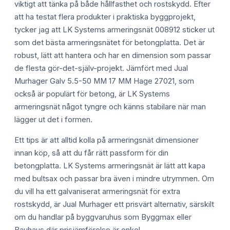
viktigt att tänka på både hållfasthet och rostskydd. Efter
att ha testat flera produkter i praktiska byggprojekt,
tycker jag att LK Systems armeringsnät 008912 sticker ut
som det bästa armeringsnätet för betongplatta. Det är
robust, lätt att hantera och har en dimension som passar
de flesta gör-det-själv-projekt. Jämfört med Jual
Murhager Galv 5.5-50 MM 17 MM Hage 27021, som
också är populärt för betong, är LK Systems
armeringsnät något tyngre och känns stabilare när man
lägger ut det i formen.
Ett tips är att alltid kolla på armeringsnät dimensioner
innan köp, så att du får rätt passform för din
betongplatta. LK Systems armeringsnät är lätt att kapa
med bultsax och passar bra även i mindre utrymmen. Om
du vill ha ett galvaniserat armeringsnät för extra
rostskydd, är Jual Murhager ett prisvärt alternativ, särskilt
om du handlar på byggvaruhus som Byggmax eller
Bauhaus där prisjämförelse är enkel.