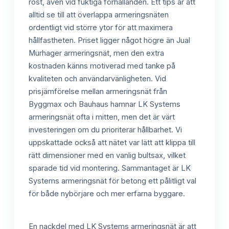
rost, även vid fuktiga förhållanden. Ett tips är att
alltid se till att överlappa armeringsnäten
ordentligt vid större ytor för att maximera
hållfastheten. Priset ligger något högre än Jual
Murhager armeringsnät, men den extra
kostnaden känns motiverad med tanke på
kvaliteten och användarvänligheten. Vid
prisjämförelse mellan armeringsnät från
Byggmax och Bauhaus hamnar LK Systems
armeringsnät ofta i mitten, men det är värt
investeringen om du prioriterar hållbarhet. Vi
uppskattade också att nätet var lätt att klippa till
rätt dimensioner med en vanlig bultsax, vilket
sparade tid vid montering. Sammantaget är LK
Systems armeringsnät för betong ett pålitligt val
för både nybörjare och mer erfarna byggare.
En nackdel med LK Systems armeringsnät är att