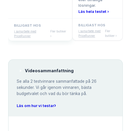
lösningar.
Läs hela testet ›
BILLIGAST HOS
BILLIGAST HOS
i samarbete med
Fler
i samarbete med
Fler butiker
PriceRunner
butiker ›
PriceRunner
›
Videosammanfattning
Se alla
2
testvinnare sammanfattade på 26
sekunder. Vi går igenom vinnaren, bästa
budgetvalet och vad du bör tänka på.
›
Läs om hur vi testar