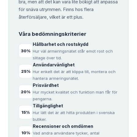
bra, men att det kan vara lite bökigt att anpassa
för snäva utrymmen. Finns hos flera
återförsäljare, vilket är ett plus.
Våra bedömningskriterier
Hållbarhet och rostskydd
30
%
Hur väl armeringsnätet står emot rost och
slitage över tid.
Användarvänlighet
25
%
Hur enkelt det är att klippa till, montera och
hantera armeringsnätet.
Prisvärdhet
20
%
Hur mycket kvalitet och funktion man får för
pengarna.
Tillgänglighet
15
%
Hur lätt det är att hitta produkten i svenska
butiker.
Recensioner och omdömen
10
%
Vad andra användare tycker, antal