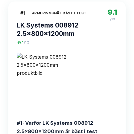
9.1
#
1
ARMERINGSNÄT BÄST I TEST
/10
LK Systems 008912
2.5x800x1200mm
·
9.1
/10
#1: Varför LK Systems 008912
2.5x800x1200mm är bäst i test