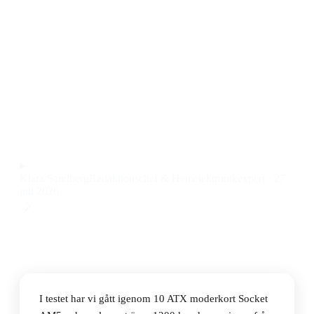
för gaming
Den bästa ATX moderkortet Socket AM5 2026 är ASUS
TUF Gaming B850-Plus WIFI, som kombinerar
stabilitet, avancerade anslutningar och smidig
installation till ett pris på 789 kr.
Observera att vi kan få provision via återförsäljarlänkar. Inga
varumärken betalar för våra omdömen.
Klara Sandberg
Redaktionschef & Hemelektronikexpert
·
27
juli 2026
I testet har vi gått igenom 10 ATX moderkort Socket