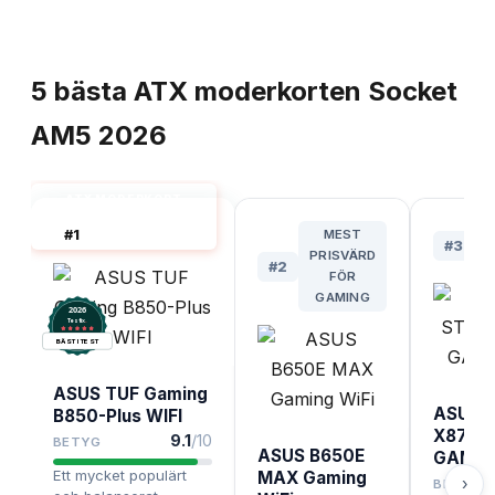
TOPPLISTA
5
bästa
ATX moderkorten Socket
AM5
2026
ATX MODERKORT
SOCKET AM5 BÄST I
#
1
MEST
TEST
#
3
PRISVÄRD
P
#
2
FÖR
GAMING
2026
.
Testix
BÄST I TEST
ASUS TUF Gaming
ASUS 
B850-Plus WIFI
X870E
9.1
/10
BETYG
ASUS B650E
GAMIN
Ett mycket populärt
MAX Gaming
›
BETYG