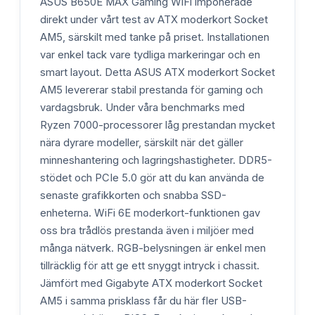
ASUS B650E MAX Gaming WiFi imponerade
direkt under vårt test av ATX moderkort Socket
AM5, särskilt med tanke på priset. Installationen
var enkel tack vare tydliga markeringar och en
smart layout. Detta ASUS ATX moderkort Socket
AM5 levererar stabil prestanda för gaming och
vardagsbruk. Under våra benchmarks med
Ryzen 7000-processorer låg prestandan mycket
nära dyrare modeller, särskilt när det gäller
minneshantering och lagringshastigheter. DDR5-
stödet och PCIe 5.0 gör att du kan använda de
senaste grafikkorten och snabba SSD-
enheterna. WiFi 6E moderkort-funktionen gav
oss bra trådlös prestanda även i miljöer med
många nätverk. RGB-belysningen är enkel men
tillräcklig för att ge ett snyggt intryck i chassit.
Jämfört med Gigabyte ATX moderkort Socket
AM5 i samma prisklass får du här fler USB-