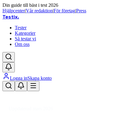
Din guide till bäst i test 2026
Hjälpcenter
|
Vår redaktion
|
För företag
|
Press
Testix
.
Tester
Kategorier
Så testar vi
Om oss
Logga in
Skapa konto
Hem
/
Dator
/
Datorkomponenter
/
Moderkort
/
ATX
/
ATX moderkort Socket AM5
Uppdaterad mars 2026
Bästa ATX moderkort Socket
AM5 2026 – test och jämförelse