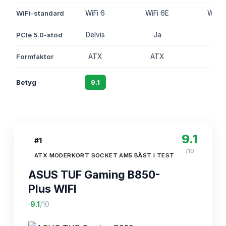
WiFi-standard
WiFi 6
WiFi 6E
WiFi 
PCIe 5.0-stöd
Delvis
Ja
Ja
Formfaktor
ATX
ATX
ATX
Betyg
9.1
8.8
8.6
9.1
#
1
/10
ATX MODERKORT SOCKET AM5 BÄST I TEST
ASUS TUF Gaming B850-
Plus WIFI
·
9.1
/10