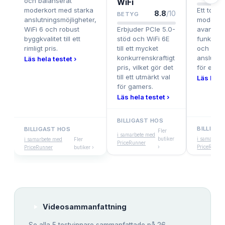
och balanserat
WiFi
moderkort med starka
Ett topp
8.8
/10
BETYG
anslutningsmöjligheter,
moderko
WiFi 6 och robust
Erbjuder PCIe 5.0-
avancer
byggkvalitet till ett
stöd och WiFi 6E
funktion
rimligt pris.
till ett mycket
och utmä
konkurrenskraftigt
anslutni
Läs hela testet ›
pris, vilket gör det
för entus
till ett utmärkt val
Läs hela 
för gamers.
Läs hela testet ›
BILLIGAST HOS
BILLIGA
BILLIGAST HOS
Fler
i samarbete med
butiker
i samarbet
i samarbete med
Fler
PriceRunner
›
PriceRunne
PriceRunner
butiker ›
Videosammanfattning