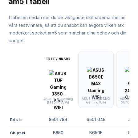
am5
i tabell
I tabellen nedan ser du de viktigaste skillnaderna mellan
våra testvinnare, så att du snabbt kan avgöra vilken
atx
moderkort socket am5
som matchar dina behov och din
budget.
TESTVINNARE
ASUS B650E MAX
ASUS ROG 
ASUS TUF Gaming
Gaming WiFi
X870E-E 
B850-Plus WI
Pris
kr
8501 789
6501 049
4 47
Chipset
B850
B650E
X870