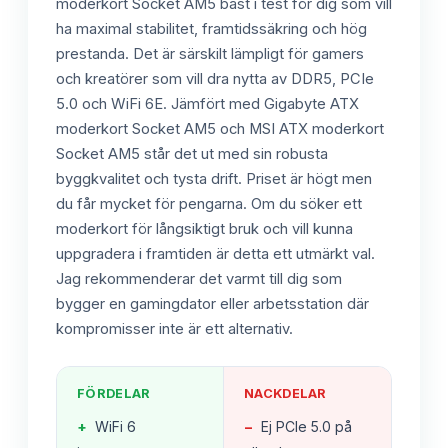
moderkort Socket AM5 bäst i test för dig som vill
ha maximal stabilitet, framtidssäkring och hög
prestanda. Det är särskilt lämpligt för gamers
och kreatörer som vill dra nytta av DDR5, PCIe
5.0 och WiFi 6E. Jämfört med Gigabyte ATX
moderkort Socket AM5 och MSI ATX moderkort
Socket AM5 står det ut med sin robusta
byggkvalitet och tysta drift. Priset är högt men
du får mycket för pengarna. Om du söker ett
moderkort för långsiktigt bruk och vill kunna
uppgradera i framtiden är detta ett utmärkt val.
Jag rekommenderar det varmt till dig som
bygger en gamingdator eller arbetsstation där
kompromisser inte är ett alternativ.
FÖRDELAR
NACKDELAR
+
WiFi 6
−
Ej PCIe 5.0 på