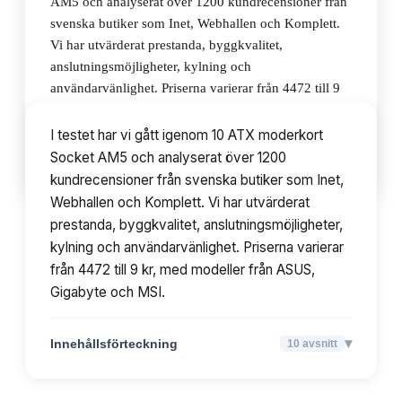
AM5 och analyserat över 1200 kundrecensioner från
svenska butiker som Inet, Webhallen och Komplett.
Vi har utvärderat prestanda, byggkvalitet,
anslutningsmöjligheter, kylning och
användarvänlighet. Priserna varierar från 4472 till 9
kr, med modeller från ASUS, Gigabyte och MSI.
I testet har vi gått igenom 10 ATX moderkort
Socket AM5 och analyserat över 1200
▾
Innehållsförteckning
10
avsnitt
kundrecensioner från svenska butiker som Inet,
Webhallen och Komplett. Vi har utvärderat
prestanda, byggkvalitet, anslutningsmöjligheter,
kylning och användarvänlighet. Priserna varierar
från 4472 till 9 kr, med modeller från ASUS,
Gigabyte och MSI.
▾
Innehållsförteckning
10
avsnitt