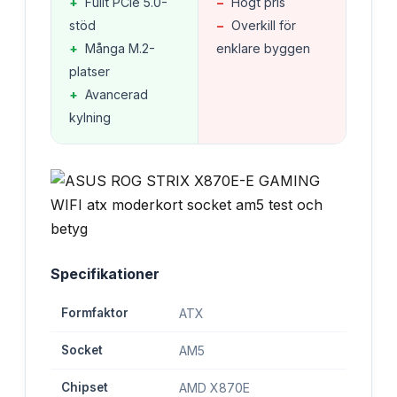
+
Fullt PCIe 5.0-
−
Högt pris
stöd
−
Overkill för
+
Många M.2-
enklare byggen
platser
+
Avancerad
kylning
Specifikationer
Formfaktor
ATX
Socket
AM5
Chipset
AMD X870E