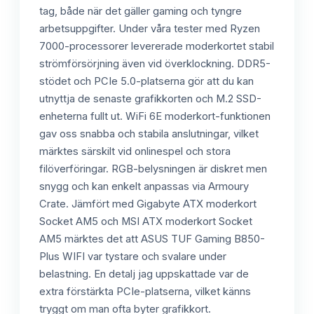
tag, både när det gäller gaming och tyngre
arbetsuppgifter. Under våra tester med Ryzen
7000-processorer levererade moderkortet stabil
strömförsörjning även vid överklockning. DDR5-
stödet och PCIe 5.0-platserna gör att du kan
utnyttja de senaste grafikkorten och M.2 SSD-
enheterna fullt ut. WiFi 6E moderkort-funktionen
gav oss snabba och stabila anslutningar, vilket
märktes särskilt vid onlinespel och stora
filöverföringar. RGB-belysningen är diskret men
snygg och kan enkelt anpassas via Armoury
Crate. Jämfört med Gigabyte ATX moderkort
Socket AM5 och MSI ATX moderkort Socket
AM5 märktes det att ASUS TUF Gaming B850-
Plus WIFI var tystare och svalare under
belastning. En detalj jag uppskattade var de
extra förstärkta PCIe-platserna, vilket känns
tryggt om man ofta byter grafikkort.