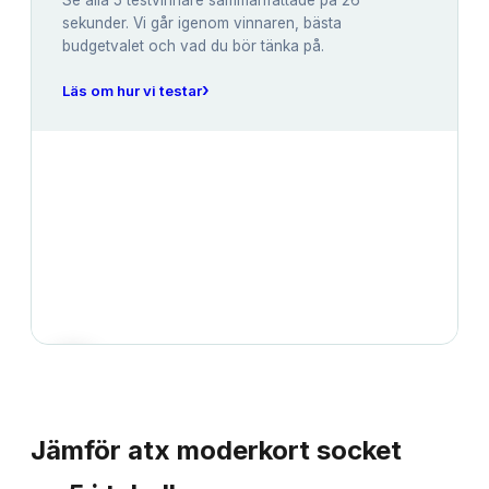
Se alla
5
testvinnare sammanfattade på 26
sekunder. Vi går igenom vinnaren, bästa
budgetvalet och vad du bör tänka på.
›
Läs om hur vi testar
JÄMFÖRELSE
Jämför
atx moderkort socket