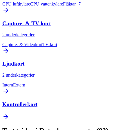
CPU luftkylare
CPU vattenkylare
Fläktar
+
7
Capture- & TV-kort
2
underkategorier
Capture- & Videokort
TV-kort
Ljudkort
2
underkategorier
Intern
Extern
Kontrollerkort