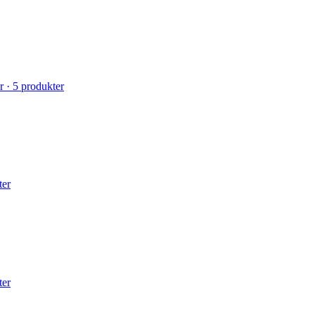
r
·
5
produkter
ter
ter