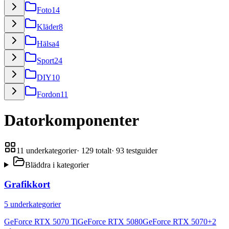
Foto
14
Kläder
8
Hälsa
4
Sport
24
DIY
10
Fordon
11
Datorkomponenter
11
underkategorier
·
129
totalt
·
93
testguider
Bläddra i kategorier
Grafikkort
5
underkategorier
GeForce RTX 5070 Ti
GeForce RTX 5080
GeForce RTX 5070
+
2