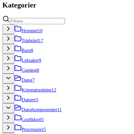
Kategorier
Hemmet
10
Trädgård
17
Barn
8
Leksaker
9
Gaming
8
Dator
7
Kringutrustning
12
Datorer
5
Datorkomponenter
11
Grafikkort
5
Processorer
5