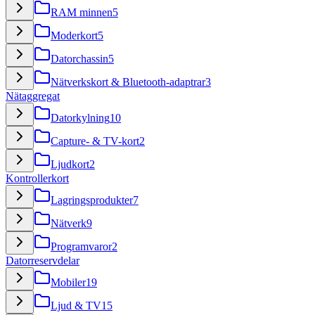
RAM minnen
5
Moderkort
5
Datorchassin
5
Nätverkskort & Bluetooth-adaptrar
3
Nätaggregat
Datorkylning
10
Capture- & TV-kort
2
Ljudkort
2
Kontrollerkort
Lagringsprodukter
7
Nätverk
9
Programvaror
2
Datorreservdelar
Mobiler
19
Ljud & TV
15