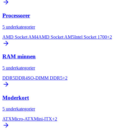
Processorer
5
underkategorier
AMD Socket AM4
AMD Socket AM5
Intel Socket 1700
+
2
RAM minnen
5
underkategorier
DDR5
DDR4
SO-DIMM DDR5
+
2
Moderkort
5
underkategorier
ATX
Micro-ATX
Mini-ITX
+
2