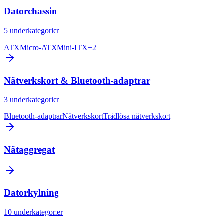
Datorchassin
5
underkategorier
ATX
Micro-ATX
Mini-ITX
+
2
Nätverkskort & Bluetooth-adaptrar
3
underkategorier
Bluetooth-adaptrar
Nätverkskort
Trådlösa nätverkskort
Nätaggregat
Datorkylning
10
underkategorier