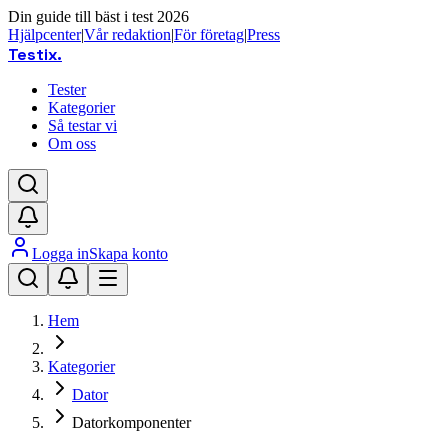
Din guide till bäst i test 2026
Hjälpcenter
|
Vår redaktion
|
För företag
|
Press
Testix
.
Tester
Kategorier
Så testar vi
Om oss
Logga in
Skapa konto
Hem
Kategorier
Dator
Datorkomponenter