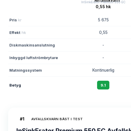
InSinkErator Premium 550 EC
Pris
kr
5 675
Effekt
hk
0,55
Diskmaskinsanslutning
-
Inbyggd luftströmbrytare
-
Matningssystem
Kontinuerlig
Betyg
9.1
#
1
AVFALLSKVARN BÄST I TEST
InSinkErator Premium 550 EC Avfalls