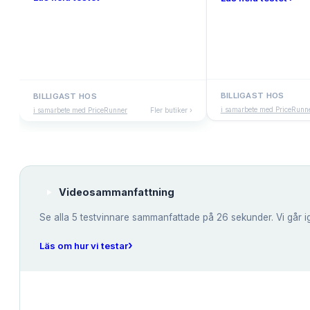
BILLIGAST HOS
BILLIGAST HOS
i samarbete med PriceRunn
i samarbete med PriceRunner
Fler butiker ›
Videosammanfattning
Se alla
5
testvinnare sammanfattade på 26 sekunder. Vi går i
›
Läs om hur vi testar