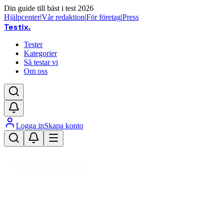
Din guide till bäst i test 2026
Hjälpcenter
|
Vår redaktion
|
För företag
|
Press
Testix
.
Tester
Kategorier
Så testar vi
Om oss
Logga in
Skapa konto
Hem
/
DIY
/
Avfallskvarnar
Uppdaterad mars 2026
Avfallskvarn bäst i test 2026 – ty
Den bästa avfallskvarnen 2026 är InSinkErator Premium 5