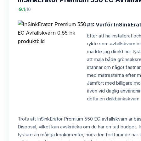
·
9.1
/10
#1: Varför InSinkEra
Efter att ha installerat o
rykte som avfallskvarn bä
märkte jag direkt hur ty
att mala både grönsaksres
stannar om något fastnar,
med matresterna efter mi
Jämfört med billigare mo
även vid daglig användni
detta en diskbänkskvarn s
Trots att InSinkErator Premium 550 EC avfallskvarn är bäs
Disposal, vilket kan avskräcka om du har en tajt budget. In
tystare än många konkurrenter, hörs den fortfarande när de