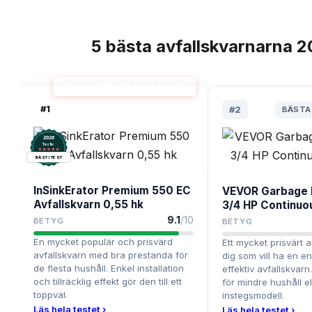
5
bästa
avfallskvarnarna
2
TOPPLISTA
AVFALLSKVARN BÄST I TEST
#
1
#
2
BÄSTA
2026
.
Testix
BÄST I TEST
InSinkErator Premium 550 EC
VEVOR Garbage 
Avfallskvarn 0,55 hk
3/4 HP Continuo
9.1
/10
BETYG
BETYG
En mycket populär och prisvärd
Ett mycket prisvärt a
avfallskvarn med bra prestanda för
dig som vill ha en e
de flesta hushåll. Enkel installation
effektiv avfallskvarn
och tillräcklig effekt gör den till ett
för mindre hushåll e
toppval.
instegsmodell.
Läs hela testet ›
Läs hela testet ›