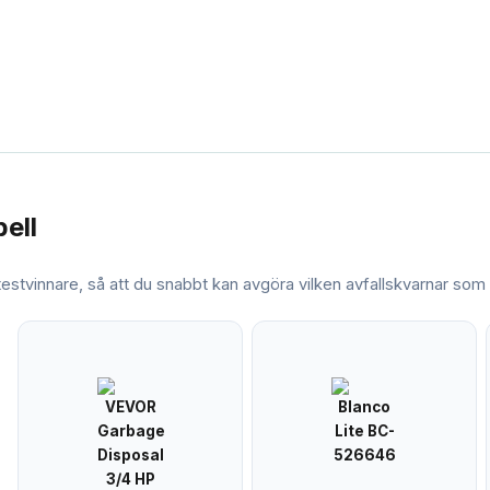
bell
 testvinnare, så att du snabbt kan avgöra vilken
avfallskvarnar
som m