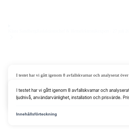
låg ljudnivå, hög kapacitet och enkel installation till ett pri
Observera att vi kan få provision via återförsäljarlänkar. Inga varumärken bet
Klara Sandberg
Redaktionschef & Hemelektronikexpert
·
27 juli 2
I testet har vi gått igenom 8 avfallskvarnar och analyserat öv
användarvänlighet, installation och prisvärde. Priserna varie
I testet har vi gått igenom 8 avfallskvarnar och analyse
ljudnivå, användarvänlighet, installation och prisvärde. Pr
Innehållsförteckning
Innehållsförteckning