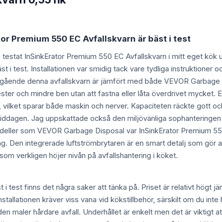
tor Premium 550 EC Avfallskvarn är bäst i test
ch testat InSinkErator Premium 550 EC Avfallskvarn i mitt eget kök un
st i test. Installationen var smidig tack vare tydliga instruktione
stgående denna avfallskvarn är jämfört med både VEVOR Garbage D
ter och mindre ben utan att fastna eller låta överdrivet mycket. 
 vilket sparar både maskin och nerver. Kapaciteten räckte gott och v
ddagen. Jag uppskattade också den miljövänliga sophanteringen e
deller som VEVOR Garbage Disposal var InSinkErator Premium 550 
ng. Den integrerade luftströmbrytaren är en smart detalj som gör 
om verkligen höjer nivån på avfallshantering i köket.
t i test finns det några saker att tänka på. Priset är relativt h
stallationen kräver viss vana vid kökstillbehör, särskilt om du inte
n maler hårdare avfall. Underhållet är enkelt men det är viktigt a