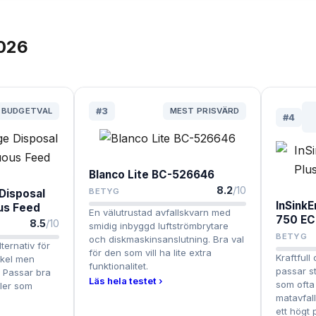
026
 BUDGETVAL
#
3
MEST PRISVÄRD
#
4
Blanco Lite BC-526646
8.2
/10
BETYG
Disposal
InSinkE
us Feed
En välutrustad avfallskvarn med
750 EC
8.5
/10
smidig inbyggd luftströmbrytare
BETYG
och diskmaskinsanslutning. Bra val
lternativ för
för den som vill ha lite extra
Kraftful
nkel men
funktionalitet.
passar st
. Passar bra
Läs hela testet ›
som ofta
ller som
matavfall
ett högt p