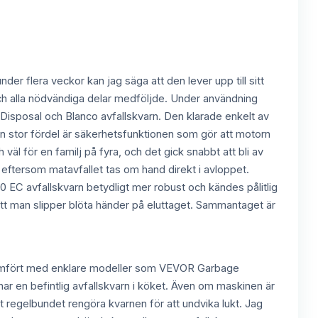
der flera veckor kan jag säga att den lever upp till sitt
r och alla nödvändiga delar medföljde. Under användning
isposal och Blanco avfallskvarn. Den klarade enkelt av
En stor fördel är säkerhetsfunktionen som gör att motorn
äl för en familj på fyra, och det gick snabbt att bli av
ftersom matavfallet tas om hand direkt i avloppet.
EC avfallskvarn betydligt mer robust och kändes pålitlig
att man slipper blöta händer på eluttaget. Sammantaget är
ögt jämfört med enklare modeller som VEVOR Garbage
 har en befintlig avfallskvarn i köket. Även om maskinen är
tt regelbundet rengöra kvarnen för att undvika lukt. Jag