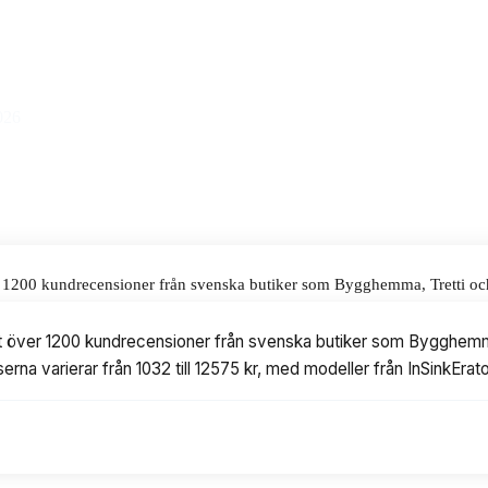
s på 5675 kr.
alar för våra omdömen.
026
er 1200 kundrecensioner från svenska butiker som Bygghemma, Tretti och 
rar från 1032 till 12575 kr, med modeller från InSinkErator, Blanco och
rat över 1200 kundrecensioner från svenska butiker som Bygghemma,
iserna varierar från 1032 till 12575 kr, med modeller från InSinkEr