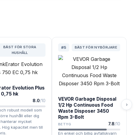
BÄST FÖR STORA
#
5
BÄST FÖR NYBÖRJARE
HUSHÅLL
rator Evolution Plus
 0,75 hk
VEVOR Garbage Disposal
8.0
/10
›
1/2 Hp Continuous Food
l och robust modell som
Waste Disposer 3450
örre hushåll eller dig
Rpm 3-Bolt
 hanterar mycket
7.8
/10
BETYG
. Hög kapacitet men till
ris.
En enkel och billig avfallskvarn