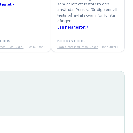
som är lätt att installera och
testet ›
använda. Perfekt för dig som vill
testa på avfallskvarn för första
gången.
Läs hela testet ›
T HOS
BILLIGAST HOS
 med PriceRunner
Fler butiker ›
i samarbete med PriceRunner
Fler butiker ›