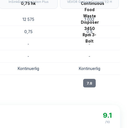
InSinkErator Evolution Plus
VEVOR Garbage Disposal 1/2 H
12 575
1 032
0,75
0,5
-
-
-
-
Kontinuerlig
Kontinuerlig
8.0
7.8
9.1
/10