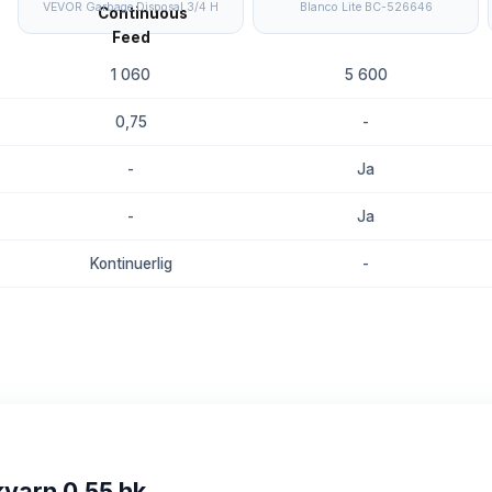
VEVOR Garbage Disposal 3/4 H
Blanco Lite BC-526646
1 060
5 600
0,75
-
-
Ja
-
Ja
Kontinuerlig
-
8.5
8.2
kvarn 0,55 hk