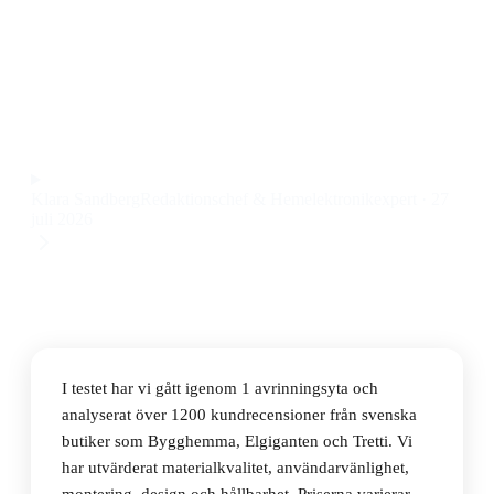
Den bästa avrinningsytan 2026 är Franke 686905031,
en vändbar Silgranit-modell utan hål för blandare, till
ett pris på 858 kr.
Observera att vi kan få provision via återförsäljarlänkar. Inga
varumärken betalar för våra omdömen.
Klara Sandberg
Redaktionschef & Hemelektronikexpert
·
27
juli 2026
I testet har vi gått igenom 1 avrinningsyta och
analyserat över 1200 kundrecensioner från svenska
butiker som Bygghemma, Elgiganten och Tretti. Vi
har utvärderat materialkvalitet, användarvänlighet,