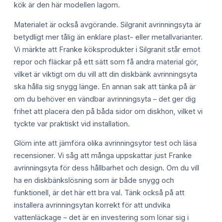
kök är den här modellen lagom.
Materialet är också avgörande. Silgranit avrinningsyta är
betydligt mer tålig än enklare plast- eller metallvarianter.
Vi märkte att Franke köksprodukter i Silgranit står emot
repor och fläckar på ett sätt som få andra material gör,
vilket är viktigt om du vill att din diskbänk avrinningsyta
ska hålla sig snygg länge. En annan sak att tänka på är
om du behöver en vändbar avrinningsyta – det ger dig
frihet att placera den på båda sidor om diskhon, vilket vi
tyckte var praktiskt vid installation.
Glöm inte att jämföra olika avrinningsytor test och läsa
recensioner. Vi såg att många uppskattar just Franke
avrinningsyta för dess hållbarhet och design. Om du vill
ha en diskbänkslösning som är både snygg och
funktionell, är det här ett bra val. Tänk också på att
installera avrinningsytan korrekt för att undvika
vattenläckage – det är en investering som lönar sig i