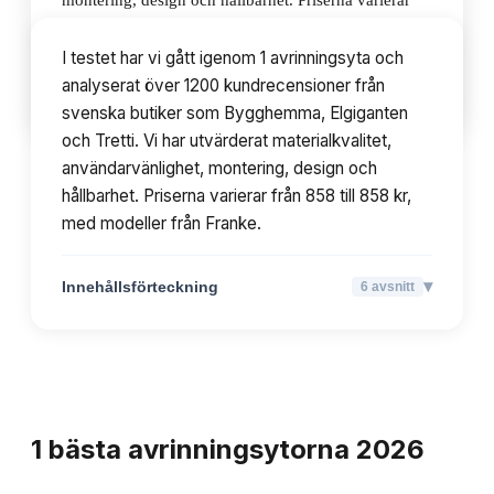
montering, design och hållbarhet. Priserna varierar
från 858 till 858 kr, med modeller från Franke.
I testet har vi gått igenom 1 avrinningsyta och
analyserat över 1200 kundrecensioner från
▾
Innehållsförteckning
6
avsnitt
svenska butiker som Bygghemma, Elgiganten
och Tretti. Vi har utvärderat materialkvalitet,
användarvänlighet, montering, design och
hållbarhet. Priserna varierar från 858 till 858 kr,
med modeller från Franke.
▾
Innehållsförteckning
6
avsnitt
TOPPLISTA
1
bästa
avrinningsytorna
2026