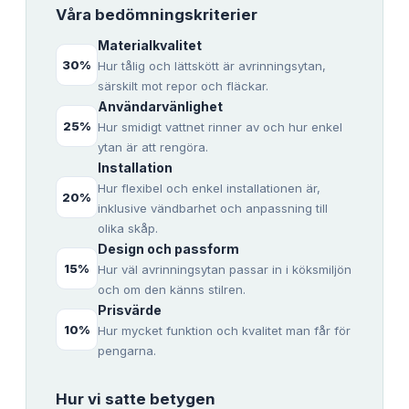
Våra bedömningskriterier
Materialkvalitet
30
%
Hur tålig och lättskött är avrinningsytan,
särskilt mot repor och fläckar.
Användarvänlighet
25
%
Hur smidigt vattnet rinner av och hur enkel
ytan är att rengöra.
Installation
Hur flexibel och enkel installationen är,
20
%
inklusive vändbarhet och anpassning till
olika skåp.
Design och passform
15
%
Hur väl avrinningsytan passar in i köksmiljön
och om den känns stilren.
Prisvärde
10
%
Hur mycket funktion och kvalitet man får för
pengarna.
Hur vi satte betygen