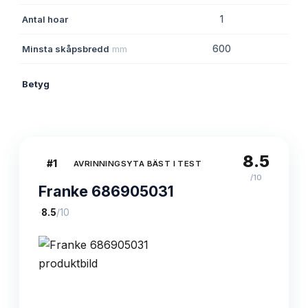
Antal hoar
1
Minsta skåpsbredd
mm
600
Betyg
8.5
8.5
#
1
AVRINNINGSYTA BÄST I TEST
/10
Franke 686905031
·
8.5
/10