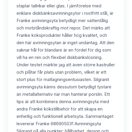
staplar tallrikar eller glas. I jämförelse med
enklare diskbänksavrinningsytor i rostfritt stål, är
Franke avrinningsyta betydligt mer vattentålig
och motståndskraftig mot repor. Det märks att
Franke köksprodukter håller hög kvalitet, och
den här avrinningsytan är inget undantag. Att den
saknar hål för blandare är en fördel för dig som
vill ha en ren och flexibel diskbänkslösning.
Under testet märkte jag att även större kastruller
och plåtar får plats utan problem, vilket är ett
stort plus för matlagningsentusiasten. Silgranit
avrinningsyta känns dessutom betydligt tystare
än metallalternativ när man hanterar porslin. Ett
tips är att kombinera denna avrinningsyta med
andra Franke kökstillbehör för att skapa en
enhetlig och funktionell arbetsyta. Sammantaget
levererar Franke 686905031 Avrinningsyta
Silgranit på alla punkter: hållbarhet, design och