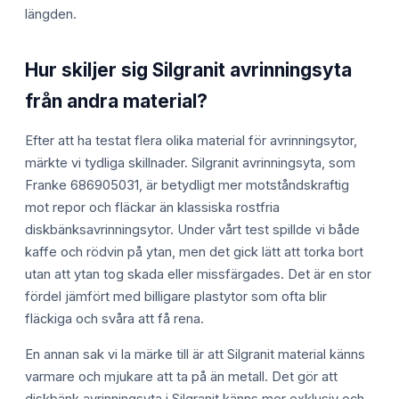
längden.
Hur skiljer sig Silgranit avrinningsyta
från andra material?
Efter att ha testat flera olika material för avrinningsytor,
märkte vi tydliga skillnader. Silgranit avrinningsyta, som
Franke 686905031, är betydligt mer motståndskraftig
mot repor och fläckar än klassiska rostfria
diskbänksavrinningsytor. Under vårt test spillde vi både
kaffe och rödvin på ytan, men det gick lätt att torka bort
utan att ytan tog skada eller missfärgades. Det är en stor
fördel jämfört med billigare plastytor som ofta blir
fläckiga och svåra att få rena.
En annan sak vi la märke till är att Silgranit material känns
varmare och mjukare att ta på än metall. Det gör att
diskbänk avrinningsyta i Silgranit känns mer exklusiv och