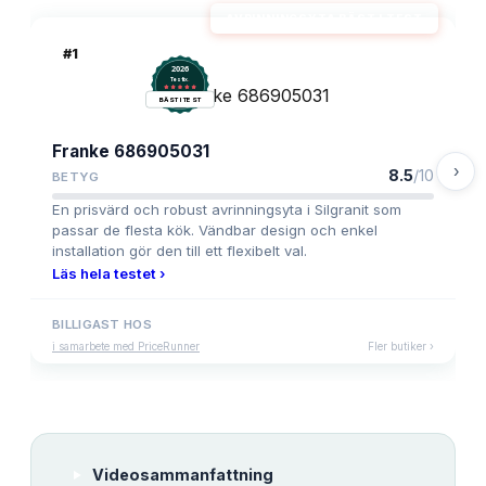
AVRINNINGSYTA BÄST I TEST
#
1
2026
.
Testix
BÄST I TEST
Franke 686905031
›
8.5
/10
BETYG
En prisvärd och robust avrinningsyta i Silgranit som
passar de flesta kök. Vändbar design och enkel
installation gör den till ett flexibelt val.
Läs hela testet ›
BILLIGAST HOS
i samarbete med PriceRunner
Fler butiker ›
Videosammanfattning