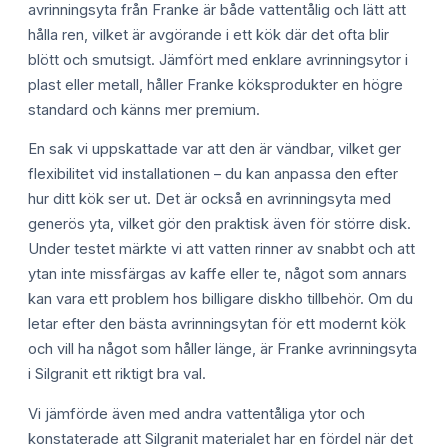
avrinningsyta från Franke är både vattentålig och lätt att
hålla ren, vilket är avgörande i ett kök där det ofta blir
blött och smutsigt. Jämfört med enklare avrinningsytor i
plast eller metall, håller Franke köksprodukter en högre
standard och känns mer premium.
En sak vi uppskattade var att den är vändbar, vilket ger
flexibilitet vid installationen – du kan anpassa den efter
hur ditt kök ser ut. Det är också en avrinningsyta med
generös yta, vilket gör den praktisk även för större disk.
Under testet märkte vi att vatten rinner av snabbt och att
ytan inte missfärgas av kaffe eller te, något som annars
kan vara ett problem hos billigare diskho tillbehör. Om du
letar efter den bästa avrinningsytan för ett modernt kök
och vill ha något som håller länge, är Franke avrinningsyta
i Silgranit ett riktigt bra val.
Vi jämförde även med andra vattentåliga ytor och
konstaterade att Silgranit materialet har en fördel när det