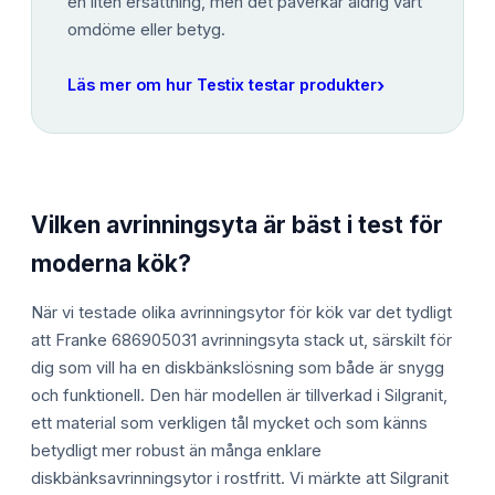
en liten ersättning, men det påverkar aldrig vårt
omdöme eller betyg.
›
Läs mer om hur Testix testar produkter
Vilken avrinningsyta är bäst i test för
moderna kök?
När vi testade olika avrinningsytor för kök var det tydligt
att Franke 686905031 avrinningsyta stack ut, särskilt för
dig som vill ha en diskbänkslösning som både är snygg
och funktionell. Den här modellen är tillverkad i Silgranit,
ett material som verkligen tål mycket och som känns
betydligt mer robust än många enklare
diskbänksavrinningsytor i rostfritt. Vi märkte att Silgranit