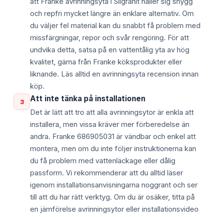
att Franke avrinningsyta i Silgranit håller sig snygg
och repfri mycket längre än enklare alternativ. Om
du väljer fel material kan du snabbt få problem med
missfärgningar, repor och svår rengöring. För att
undvika detta, satsa på en vattentålig yta av hög
kvalitet, gärna från Franke köksprodukter eller
liknande. Läs alltid en avrinningsyta recension innan
köp.
Att inte tänka på installationen
3
Det är lätt att tro att alla avrinningsytor är enkla att
installera, men vissa kräver mer förberedelse än
andra. Franke 686905031 är vändbar och enkel att
montera, men om du inte följer instruktionerna kan
du få problem med vattenläckage eller dålig
passform. Vi rekommenderar att du alltid läser
igenom installationsanvisningarna noggrant och ser
till att du har rätt verktyg. Om du är osäker, titta på
en jämförelse avrinningsytor eller installationsvideo