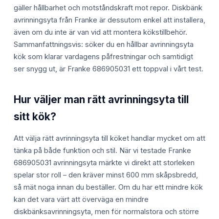
gäller hållbarhet och motståndskraft mot repor. Diskbänk
avrinningsyta från Franke är dessutom enkel att installera,
även om du inte är van vid att montera kökstillbehör.
Sammanfattningsvis: söker du en hållbar avrinningsyta
kök som klarar vardagens påfrestningar och samtidigt
ser snygg ut, är Franke 686905031 ett toppval i vårt test.
Hur väljer man rätt avrinningsyta till
sitt kök?
Att välja rätt avrinningsyta till köket handlar mycket om att
tänka på både funktion och stil. När vi testade Franke
686905031 avrinningsyta märkte vi direkt att storleken
spelar stor roll – den kräver minst 600 mm skåpsbredd,
så mät noga innan du beställer. Om du har ett mindre kök
kan det vara värt att överväga en mindre
diskbänksavrinningsyta, men för normalstora och större