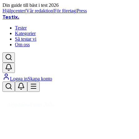
Din guide till bäst i test 2026
Hjälpcenter
|
Vår redaktion
|
För företag
|
Press
Testix
.
Tester
Kategorier
Så testar vi
Om oss
Logga in
Skapa konto
Hem
/
DIY
/
Diskbänkar & Bänkskivor
/
Avrinningsytor
Uppdaterad mars 2026
Avrinningsyta bäst i test 2026 –
testvinnare för köket