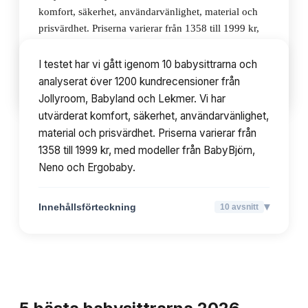
komfort, säkerhet, användarvänlighet, material och
prisvärdhet. Priserna varierar från 1358 till 1999 kr,
med modeller från BabyBjörn, Neno och Ergobaby.
I testet har vi gått igenom 10 babysittrarna och
analyserat över 1200 kundrecensioner från
▾
Innehållsförteckning
10
avsnitt
Jollyroom, Babyland och Lekmer. Vi har
utvärderat komfort, säkerhet, användarvänlighet,
material och prisvärdhet. Priserna varierar från
1358 till 1999 kr, med modeller från BabyBjörn,
Neno och Ergobaby.
▾
Innehållsförteckning
10
avsnitt
TOPPLISTA