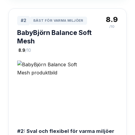
8.9
#
2
BÄST FÖR VARMA MILJÖER
/10
BabyBjörn Balance Soft
Mesh
·
8.9
/10
#2: Sval och flexibel för varma miljöer