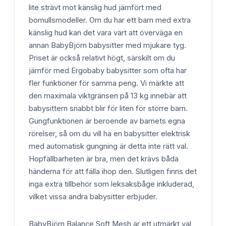
lite strävt mot känslig hud jämfört med
bomullsmodeller. Om du har ett barn med extra
känslig hud kan det vara värt att överväga en
annan BabyBjörn babysitter med mjukare tyg.
Priset är också relativt högt, särskilt om du
jämför med Ergobaby babysitter som ofta har
fler funktioner för samma peng. Vi märkte att
den maximala viktgränsen på 13 kg innebär att
babysittern snabbt blir för liten för större barn.
Gungfunktionen är beroende av barnets egna
rörelser, så om du vill ha en babysitter elektrisk
med automatisk gungning är detta inte rätt val.
Hopfällbarheten är bra, men det krävs båda
händerna för att fälla ihop den. Slutligen finns det
inga extra tillbehör som leksaksbåge inkluderad,
vilket vissa andra babysitter erbjuder.
BabyBjörn Balance Soft Mesh är ett utmärkt val