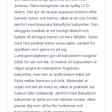
justeras i flera hastigheter via en tydlig LCD-
skärm. Det gör att du kan anpassa rörelsen efter
barnets humör och behov, vilket är en stor fördel
jämfört med klassiska BabyBjörn babysitter. Den
inbyggda musiken är ett trevligt tillskott och
hjälpte till att lugna barnet vid flera tillfällen. Selen
med fem punkter känns extra säker, särskilt för
spädbarn som gärna rör på sig.
Lutningsmöjligheten gör att babysittern fungerar
både för vila och lek. Vi märkte att babysittern är
något tyngre än exempelvis Ergobaby
babysitter, men den är ändå relativt enkel att
flytta mellan barnrum och kök. Materialet är
mjukt och lätt att torka av, vilket är praktiskt vid
frukost eller mellanmål. Jämfört med BabyBjörn
babysitter är detta en mer teknisk modell, vilket
passar dig som vill ha fler funktioner och
bekvämligheter. Under testet fungerade