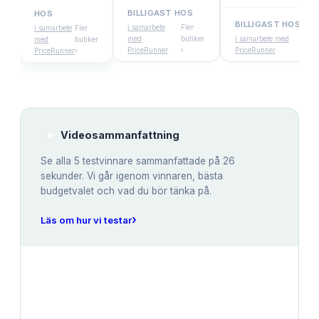
BILLIGAST HOS
HOS
BILLIGAST HOS
i samarbete
Fler
i samarbete
Fler
med
butiker
i samarbete med
Fler
med
butiker
PriceRunner
›
PriceRunner
butik
PriceRunner
›
Videosammanfattning
Se alla
5
testvinnare sammanfattade på 26
sekunder. Vi går igenom vinnaren, bästa
budgetvalet och vad du bör tänka på.
›
Läs om hur vi testar