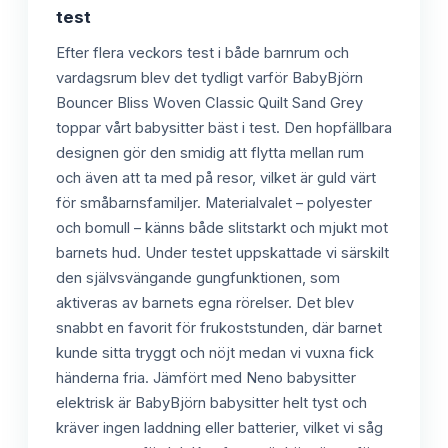
test
Efter flera veckors test i både barnrum och
vardagsrum blev det tydligt varför BabyBjörn
Bouncer Bliss Woven Classic Quilt Sand Grey
toppar vårt babysitter bäst i test. Den hopfällbara
designen gör den smidig att flytta mellan rum
och även att ta med på resor, vilket är guld värt
för småbarnsfamiljer. Materialvalet – polyester
och bomull – känns både slitstarkt och mjukt mot
barnets hud. Under testet uppskattade vi särskilt
den självsvängande gungfunktionen, som
aktiveras av barnets egna rörelser. Det blev
snabbt en favorit för frukoststunden, där barnet
kunde sitta tryggt och nöjt medan vi vuxna fick
händerna fria. Jämfört med Neno babysitter
elektrisk är BabyBjörn babysitter helt tyst och
kräver ingen laddning eller batterier, vilket vi såg