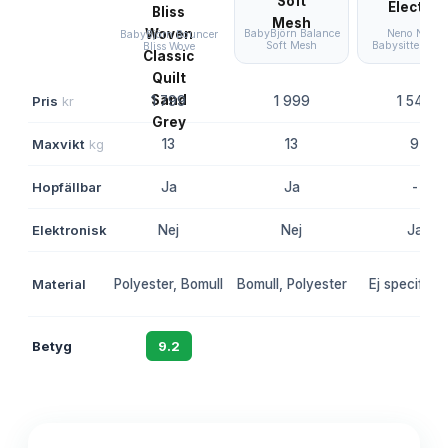
BabyBjörn Balance
Neno Nube
BabyBjörn Bouncer
Soft Mesh
Babysitter Elect
Bliss Wove
Pris
kr
1 799
1 999
1 546
Maxvikt
kg
13
13
9
Hopfällbar
Ja
Ja
-
Elektronisk
Nej
Nej
Ja
Material
Polyester, Bomull
Bomull, Polyester
Ej specificer
Betyg
9.2
8.9
8.6