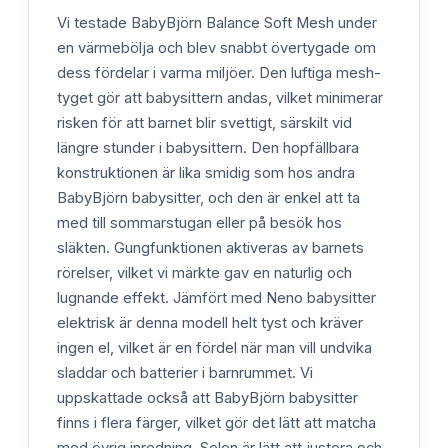
Vi testade BabyBjörn Balance Soft Mesh under
en värmebölja och blev snabbt övertygade om
dess fördelar i varma miljöer. Den luftiga mesh-
tyget gör att babysittern andas, vilket minimerar
risken för att barnet blir svettigt, särskilt vid
längre stunder i babysittern. Den hopfällbara
konstruktionen är lika smidig som hos andra
BabyBjörn babysitter, och den är enkel att ta
med till sommarstugan eller på besök hos
släkten. Gungfunktionen aktiveras av barnets
rörelser, vilket vi märkte gav en naturlig och
lugnande effekt. Jämfört med Neno babysitter
elektrisk är denna modell helt tyst och kräver
ingen el, vilket är en fördel när man vill undvika
sladdar och batterier i barnrummet. Vi
uppskattade också att BabyBjörn babysitter
finns i flera färger, vilket gör det lätt att matcha
med övrig inredning. Selen är lätt att justera och