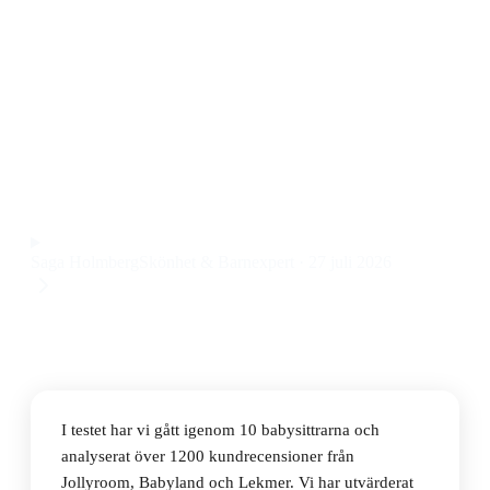
Den bästa babysittern 2026 är BabyBjörn Bouncer
Bliss Woven Classic Quilt Sand Grey, en hopfällbar
babysitter med mjuka material och stabil konstruktion
till ett pris på 1799 kr.
Observera att vi kan få provision via återförsäljarlänkar. Inga
varumärken betalar för våra omdömen.
Saga Holmberg
Skönhet & Barnexpert
·
27 juli 2026
I testet har vi gått igenom 10 babysittrarna och
analyserat över 1200 kundrecensioner från
Jollyroom, Babyland och Lekmer. Vi har utvärderat