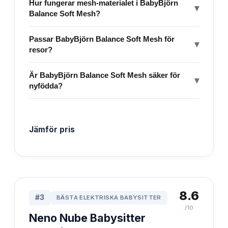
Hur fungerar mesh-materialet i BabyBjörn
▾
Balance Soft Mesh?
Passar BabyBjörn Balance Soft Mesh för
▾
resor?
Är BabyBjörn Balance Soft Mesh säker för
▾
nyfödda?
Jämför pris
8.6
#
3
BÄSTA ELEKTRISKA BABYSITTER
/10
Neno Nube Babysitter