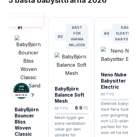
5
bästa
babysittrarna
2026
BABYSITTER
BÄST I TEST
#
1
BÄST
BÄSTA
FÖR
#
3
ELEKTRISK
#
2
VARMA
BABYSITT
MILJÖER
Neno Nube
Babysitter
Electric
2026
BabyBjörn
.
Testix
8.
Balance Soft
BETYG
BÄST I TEST
Mesh
Elektrisk babysitte
8.9
/10
BETYG
BabyBjörn
med flera funktion
som gungning, mu
Bouncer
Mesh-tyget ger
och LCD-skärm –
Bliss
extra ventilation
perfekt för föräldr
Woven
vilket gör den
som vill ha extra h
Classic
utmärkt för