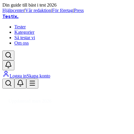
Din guide till bäst i test 2026
Hjälpcenter
|
Vår redaktion
|
För företag
|
Press
Testix
.
Tester
Kategorier
Så testar vi
Om oss
Logga in
Skapa konto
Hem
/
Barn
/
Barn- & Babytillbehör
/
Bära & Sitta
/
Babysitter
Uppdaterad mars 2026
Babysitter bäst i test 2026 –
trygghet och komfort för små
barn