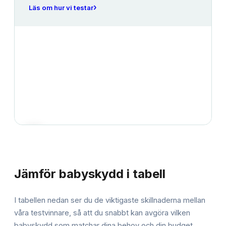
›
Läs om hur vi testar
JÄMFÖRELSE
Jämför
babyskydd
i tabell
I tabellen nedan ser du de viktigaste skillnaderna mellan
våra testvinnare, så att du snabbt kan avgöra vilken
babyskydd
som matchar dina behov och din budget.