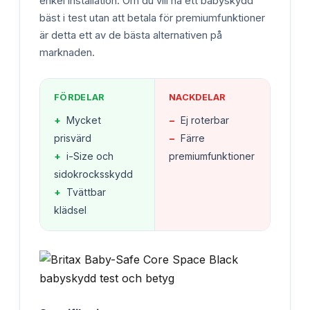
enkel installation. Om du vill ha ett babyskydd
bäst i test utan att betala för premiumfunktioner
är detta ett av de bästa alternativen på
marknaden.
FÖRDELAR
NACKDELAR
+
Mycket
−
Ej roterbar
prisvärd
−
Färre
+
i-Size och
premiumfunktioner
sidokrocksskydd
+
Tvättbar
klädsel