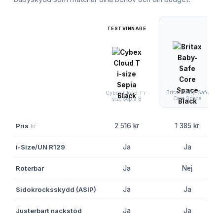
TESTVINNARE
Britax Baby-Safe
Cybex Cloud T i-
Core Space
size Sepia B
Pris
kr
2 516 kr
1 385 kr
i-Size/UN R129
Ja
Ja
Roterbar
Ja
Nej
Sidokrocksskydd (ASIP)
Ja
Ja
Justerbart nackstöd
Ja
Ja