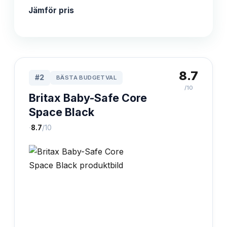
Jämför pris
8.7
#
2
BÄSTA BUDGETVAL
/10
Britax Baby-Safe Core
Space Black
·
8.7
/10