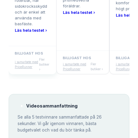
prismedvetna
roterbar, har
komfort, men
föräldrar.
sidokrocksskydd
högt pris.
och är enkel att
Läs hela testet ›
Läs hela te
använda med
basfäste.
Läs hela testet ›
BILLIGAST HOS
BILLIGAST HOS
BILLIGAST 
Fler
i samarbete med
i samarbete med
Fler
i samarbete me
butiker
PriceRunner
PriceRunner
butiker ›
PriceRunner
›
Videosammanfattning
Se alla
5
testvinnare sammanfattade på 26
sekunder. Vi går igenom vinnaren, bästa
budgetvalet och vad du bör tänka på.