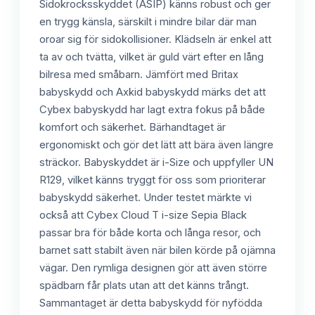
Sidokrocksskyddet (ASIP) känns robust och ger
en trygg känsla, särskilt i mindre bilar där man
oroar sig för sidokollisioner. Klädseln är enkel att
ta av och tvätta, vilket är guld värt efter en lång
bilresa med småbarn. Jämfört med Britax
babyskydd och Axkid babyskydd märks det att
Cybex babyskydd har lagt extra fokus på både
komfort och säkerhet. Bärhandtaget är
ergonomiskt och gör det lätt att bära även längre
sträckor. Babyskyddet är i-Size och uppfyller UN
R129, vilket känns tryggt för oss som prioriterar
babyskydd säkerhet. Under testet märkte vi
också att Cybex Cloud T i-size Sepia Black
passar bra för både korta och långa resor, och
barnet satt stabilt även när bilen körde på ojämna
vägar. Den rymliga designen gör att även större
spädbarn får plats utan att det känns trångt.
Sammantaget är detta babyskydd för nyfödda