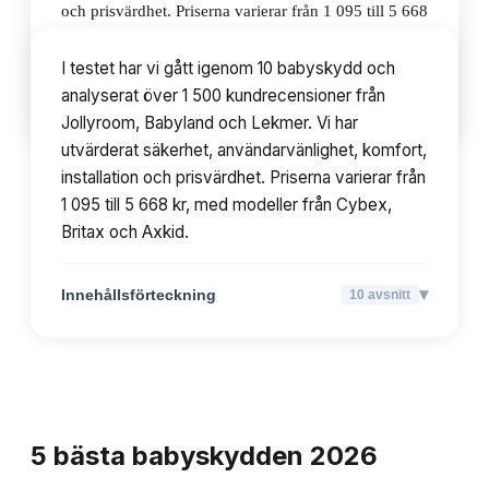
och prisvärdhet. Priserna varierar från 1 095 till 5 668
kr, med modeller från Cybex, Britax och Axkid.
I testet har vi gått igenom 10 babyskydd och
analyserat över 1 500 kundrecensioner från
▾
Innehållsförteckning
10
avsnitt
Jollyroom, Babyland och Lekmer. Vi har
utvärderat säkerhet, användarvänlighet, komfort,
installation och prisvärdhet. Priserna varierar från
1 095 till 5 668 kr, med modeller från Cybex,
Britax och Axkid.
▾
Innehållsförteckning
10
avsnitt
TOPPLISTA
5
bästa
babyskydden
2026