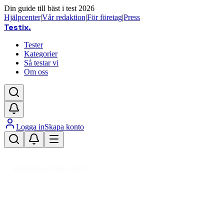
Din guide till bäst i test 2026
Hjälpcenter
|
Vår redaktion
|
För företag
|
Press
Testix
.
Tester
Kategorier
Så testar vi
Om oss
Logga in
Skapa konto
Hem
/
Barn
/
Bilbarnstolar
/
Babyskydd
Uppdaterad mars 2026
Babyskydd bäst i test 2026 –
säkraste valet för nyfödda