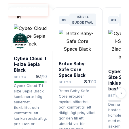
BABYSKYDD
BÄST I TEST
#
1
BÄSTA
#
2
#
3
BUDGETVAL
PRE
2026
.
Testix
BÄST I TEST
Cybex Cloud T
Britax Baby-
i-size Sepia
Safe Core
Black
Cybex Cl
Space Black
9.1
/10
Size Sepi
BETYG
8.7
/10
BETYG
inklusive
Cybex Cloud T i-
basfäste
Britax Baby-Safe
size Sepia Black
›
BETYG
Core erbjuder
kombinerar hög
mycket säkerhet
säkerhet,
Denna vers
och komfort till ett
flexibilitet och
basfäste är
riktigt lågt pris, vilket
komfort till ett
komplett p
gör den till ett
konkurrenskraftigt
med maxim
utmärkt val för
pris. Den är
säkerhet o