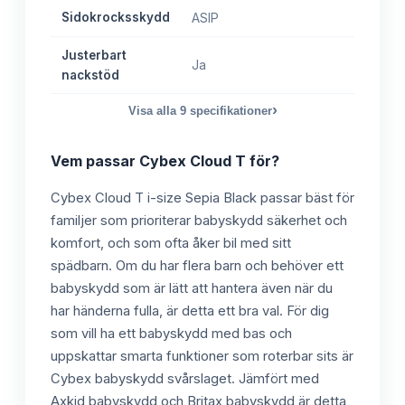
Sidokrocksskydd
ASIP
Justerbart
Ja
nackstöd
›
Visa alla
9
specifikationer
Vem passar
Cybex Cloud T
för?
Cybex Cloud T i-size Sepia Black passar bäst för
familjer som prioriterar babyskydd säkerhet och
komfort, och som ofta åker bil med sitt
spädbarn. Om du har flera barn och behöver ett
babyskydd som är lätt att hantera även när du
har händerna fulla, är detta ett bra val. För dig
som vill ha ett babyskydd med bas och
uppskattar smarta funktioner som roterbar sits är
Cybex babyskydd svårslaget. Jämfört med
Axkid babyskydd och Britax babyskydd är detta