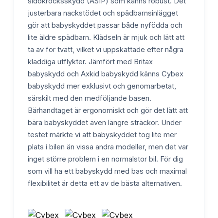
sidokrocksskydd (ASIP) som känns robust. Det
justerbara nackstödet och spädbarnsinlägget
gör att babyskyddet passar både nyfödda och
lite äldre spädbarn. Klädseln är mjuk och lätt att
ta av för tvätt, vilket vi uppskattade efter några
kladdiga utflykter. Jämfört med Britax
babyskydd och Axkid babyskydd känns Cybex
babyskydd mer exklusivt och genomarbetat,
särskilt med den medföljande basen.
Bärhandtaget är ergonomiskt och gör det lätt att
bära babyskyddet även längre sträckor. Under
testet märkte vi att babyskyddet tog lite mer
plats i bilen än vissa andra modeller, men det var
inget större problem i en normalstor bil. För dig
som vill ha ett babyskydd med bas och maximal
flexibilitet är detta ett av de bästa alternativen.