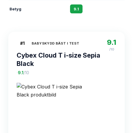
Betyg
9.1
8.7
9.1
#
1
BABYSKYDD BÄST I TEST
/10
Cybex Cloud T i-size Sepia
Black
·
9.1
/10