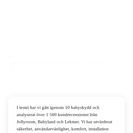
Den bästa babyskyddet 2026 är Cybex Cloud T i-size
Sepia Black, ett babyskydd med roterbar funktion,
justerbart nackstöd och avancerat sidokrocksskydd till
ett pris på 2 516 kr.
Observera att vi kan få provision via återförsäljarlänkar. Inga
varumärken betalar för våra omdömen.
Saga Holmberg
Skönhet & Barnexpert
·
27 juli 2026
I testet har vi gått igenom 10 babyskydd och
analyserat över 1 500 kundrecensioner från
Jollyroom, Babyland och Lekmer. Vi har utvärderat
säkerhet, användarvänlighet, komfort, installation