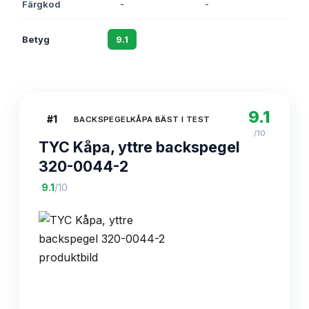
Färgkod
-
-
-
Betyg
9.1
8.8
8.5
9.1
#
1
BACKSPEGELKÅPA BÄST I TEST
/10
TYC Kåpa, yttre backspegel
320-0044-2
·
9.1
/10