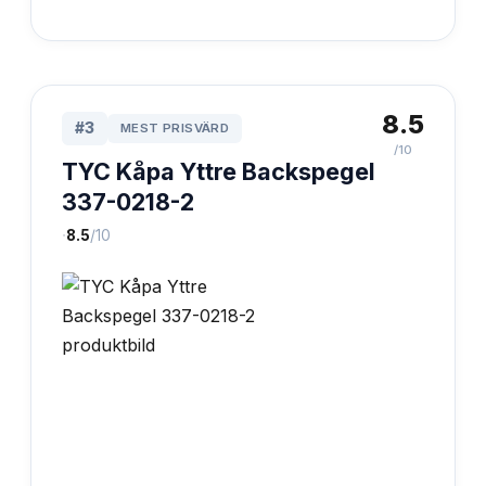
8.5
#
3
MEST PRISVÄRD
/10
TYC Kåpa Yttre Backspegel
337-0218-2
·
8.5
/10