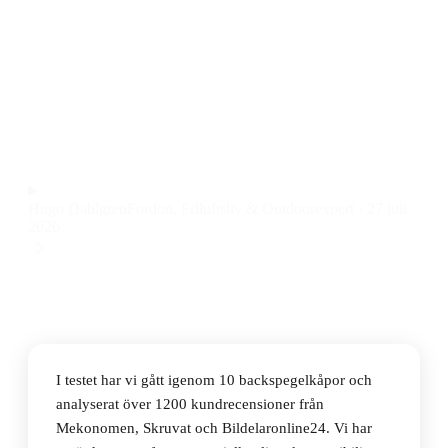
Den bästa backspegelkåpan 2026 är TYC Kåpa, yttre
backspegel 320-0044-2. Den här backspegelkåpan ger
stabil passform, enkel montering och känns robust –
allt till ett pris på 151 kr.
Observera att vi kan få provision via återförsäljarlänkar. Inga
varumärken betalar för våra omdömen.
Hugo Dahlgren
Fordon, Friluftsliv & Outdoorexpert
·
27 juli
2026
I testet har vi gått igenom 10 backspegelkåpor och
analyserat över 1200 kundrecensioner från
Mekonomen, Skruvat och Bildelaronline24. Vi har