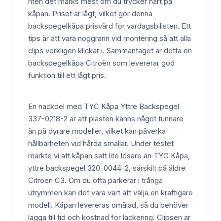
men det märks mest om du trycker hårt på
kåpan. Priset är lågt, vilket gör denna
backspegelkåpa prisvärd för vardagsbilisten. Ett
tips är att vara noggrann vid montering så att alla
clips verkligen klickar i. Sammantaget är detta en
backspegelkåpa Citroën som levererar god
funktion till ett lågt pris.
En nackdel med TYC Kåpa Yttre Backspegel
337-0218-2 är att plasten känns något tunnare
än på dyrare modeller, vilket kan påverka
hållbarheten vid hårda smällar. Under testet
märkte vi att kåpan satt lite lösare än TYC Kåpa,
yttre backspegel 320-0044-2, särskilt på äldre
Citroën C3. Om du ofta parkerar i trånga
utrymmen kan det vara värt att välja en kraftigare
modell. Kåpan levereras omålad, så du behöver
lägga till tid och kostnad för lackering. Clipsen är