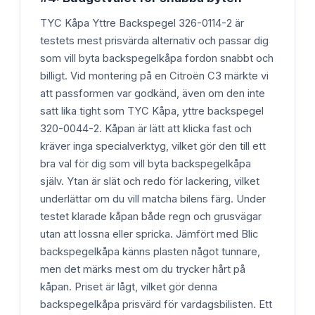
TYC Kåpa Yttre Backspegel 326-0114-2 är
testets mest prisvärda alternativ och passar dig
som vill byta backspegelkåpa fordon snabbt och
billigt. Vid montering på en Citroën C3 märkte vi
att passformen var godkänd, även om den inte
satt lika tight som TYC Kåpa, yttre backspegel
320-0044-2. Kåpan är lätt att klicka fast och
kräver inga specialverktyg, vilket gör den till ett
bra val för dig som vill byta backspegelkåpa
själv. Ytan är slät och redo för lackering, vilket
underlättar om du vill matcha bilens färg. Under
testet klarade kåpan både regn och grusvägar
utan att lossna eller spricka. Jämfört med Blic
backspegelkåpa känns plasten något tunnare,
men det märks mest om du trycker hårt på
kåpan. Priset är lågt, vilket gör denna
backspegelkåpa prisvärd för vardagsbilisten. Ett