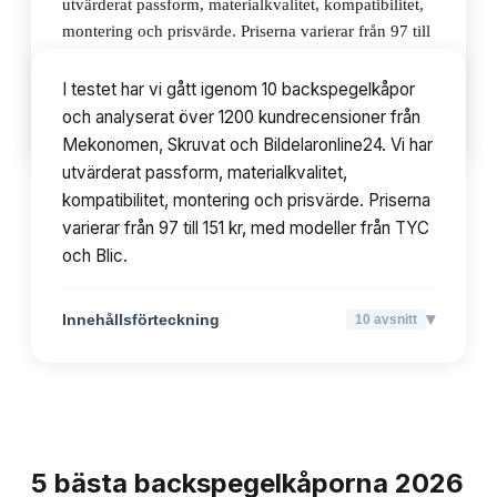
utvärderat passform, materialkvalitet, kompatibilitet,
montering och prisvärde. Priserna varierar från 97 till
151 kr, med modeller från TYC och Blic.
I testet har vi gått igenom 10 backspegelkåpor
och analyserat över 1200 kundrecensioner från
▾
Innehållsförteckning
10
avsnitt
Mekonomen, Skruvat och Bildelaronline24. Vi har
utvärderat passform, materialkvalitet,
kompatibilitet, montering och prisvärde. Priserna
varierar från 97 till 151 kr, med modeller från TYC
och Blic.
▾
Innehållsförteckning
10
avsnitt
TOPPLISTA
5
bästa
backspegelkåporna
2026