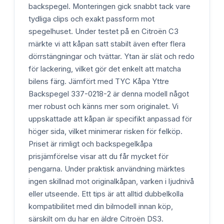
backspegel. Monteringen gick snabbt tack vare
tydliga clips och exakt passform mot
spegelhuset. Under testet på en Citroën C3
märkte vi att kåpan satt stabilt även efter flera
dörrstängningar och tvättar. Ytan är slät och redo
för lackering, vilket gör det enkelt att matcha
bilens färg. Jämfört med TYC Kåpa Yttre
Backspegel 337-0218-2 är denna modell något
mer robust och känns mer som originalet. Vi
uppskattade att kåpan är specifikt anpassad för
höger sida, vilket minimerar risken för felköp.
Priset är rimligt och backspegelkåpa
prisjämförelse visar att du får mycket för
pengarna. Under praktisk användning märktes
ingen skillnad mot originalkåpan, varken i ljudnivå
eller utseende. Ett tips är att alltid dubbelkolla
kompatibilitet med din bilmodell innan köp,
särskilt om du har en äldre Citroën DS3.