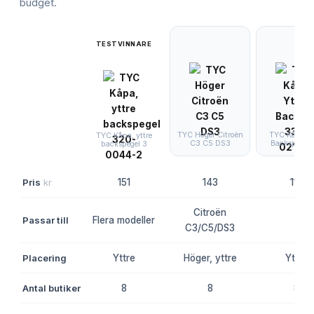
budget.
TESTVINNARE
TYC Höger Citroën
TYC Kåpa Yt
TYC Kåpa, yttre
C3 C5 DS3
Backspegel 
backspegel 3
Pris
kr
151
143
117
Citroën
Passar till
Flera modeller
-
C3/C5/DS3
Placering
Yttre
Höger, yttre
Yttre
Antal butiker
8
8
8