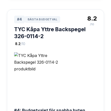
8.2
#
4
BÄSTA BUDGETVAL
/10
TYC Kåpa Yttre Backspegel
326-0114-2
·
8.2
/10
#4: Budgetvalet för snabba byten