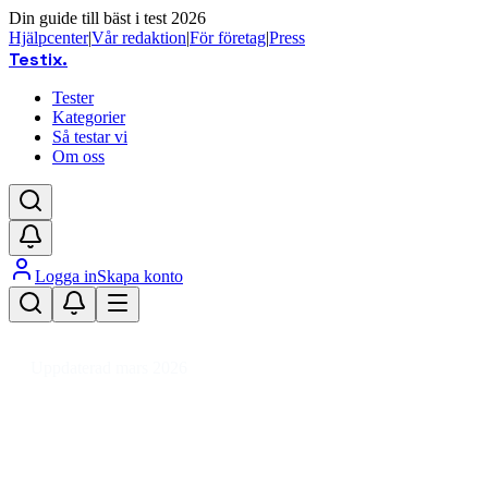
Din guide till bäst i test 2026
Hjälpcenter
|
Vår redaktion
|
För företag
|
Press
Testix
.
Tester
Kategorier
Så testar vi
Om oss
Logga in
Skapa konto
Hem
/
Fordon
/
Fordonsdelar
/
Back- & Sidospeglar
/
Backspegelkåpa
Uppdaterad mars 2026
Backspegelkåpa bäst i test 2026 –
prisvärda val och passform