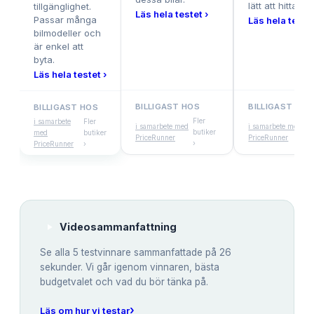
lätt att hitta.
tillgänglighet.
Läs hela testet ›
Passar många
Läs hela testet
bilmodeller och
är enkel att
byta.
Läs hela testet ›
BILLIGAST HOS
BILLIGAST HOS
BILLIGAST HOS
Fler
Fl
i samarbete
Fler
i samarbete med
i samarbete med
butiker
bu
med
butiker
PriceRunner
PriceRunner
›
›
PriceRunner
›
Videosammanfattning
Se alla
5
testvinnare sammanfattade på 26
sekunder. Vi går igenom vinnaren, bästa
budgetvalet och vad du bör tänka på.
›
Läs om hur vi testar