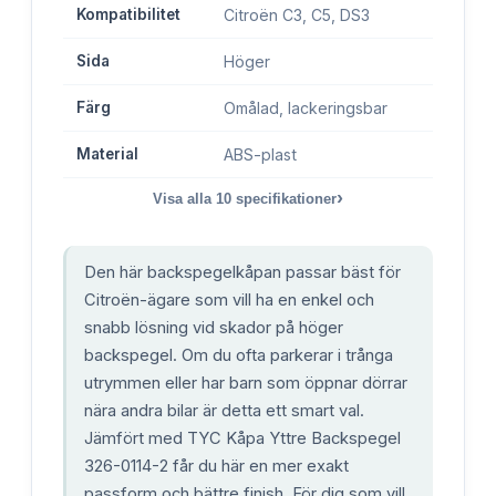
Kompatibilitet
Citroën C3, C5, DS3
Sida
Höger
Färg
Omålad, lackeringsbar
Material
ABS-plast
›
Visa alla
10
specifikationer
Den här backspegelkåpan passar bäst för
Citroën-ägare som vill ha en enkel och
snabb lösning vid skador på höger
backspegel. Om du ofta parkerar i trånga
utrymmen eller har barn som öppnar dörrar
nära andra bilar är detta ett smart val.
Jämfört med TYC Kåpa Yttre Backspegel
326-0114-2 får du här en mer exakt
passform och bättre finish. För dig som vill