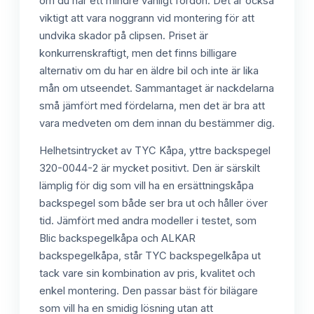
om du har ett mindre vanligt fordon. Det är också
viktigt att vara noggrann vid montering för att
undvika skador på clipsen. Priset är
konkurrenskraftigt, men det finns billigare
alternativ om du har en äldre bil och inte är lika
mån om utseendet. Sammantaget är nackdelarna
små jämfört med fördelarna, men det är bra att
vara medveten om dem innan du bestämmer dig.
Helhetsintrycket av TYC Kåpa, yttre backspegel
320-0044-2 är mycket positivt. Den är särskilt
lämplig för dig som vill ha en ersättningskåpa
backspegel som både ser bra ut och håller över
tid. Jämfört med andra modeller i testet, som
Blic backspegelkåpa och ALKAR
backspegelkåpa, står TYC backspegelkåpa ut
tack vare sin kombination av pris, kvalitet och
enkel montering. Den passar bäst för bilägare
som vill ha en smidig lösning utan att