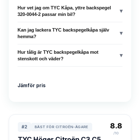
Hur vet jag om TYC Kåpa, yttre backspegel
▾
320-0044-2 passar min bil?
Kan jag lackera TYC backspegelkåpa själv
▾
hemma?
Hur tålig är TYC backspegelkåpa mot
▾
stenskott och väder?
Jämför pris
8.8
#
2
BÄST FÖR CITROËN-ÄGARE
/10
TYC Höger Citroën C3 C5