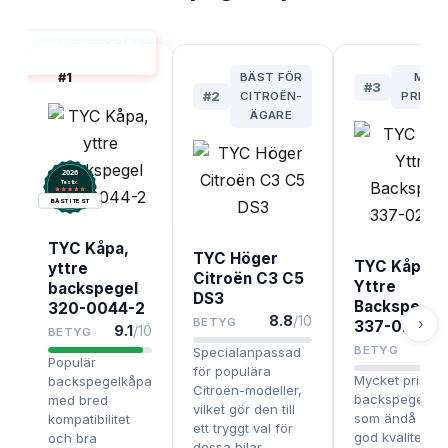
BACKSPEGELKÅPA
BÄST I TEST
#
1
BÄST FÖR
MES
#
3
#
2
CITROËN-
PRISVÄ
ÄGARE
2026
.
Testix
BÄST I TEST
TYC Kåpa,
TYC Höger
TYC Kåpa
yttre
Citroën C3 C5
Yttre
backspegel
DS3
Backspegel
320-0044-2
8.8
/10
›
BETYG
337-0218-2
9.1
/10
BETYG
8.
BETYG
Specialanpassad
Populär
för populära
Mycket prisvär
backspegelkåpa
Citroën-modeller,
backspegelkå
med bred
vilket gör den till
som ändå håll
kompatibilitet
ett tryggt val för
god kvalitet oc
och bra
dessa bilar.