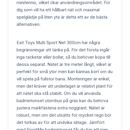
minitennis, vilket ökar användningsområdet. För
dig som vill ha ett hållbart nät och maximal
spelglädje på liten yta är detta ett av de bästa
alternativen.
Exit Toys Multi Sport Net 300cm har några
begränsningar att tänka på. För det första ingår
inga racketar eller bollar, så du behöver köpa till
dessa separat. Nätet är tre meter långt, vilket är
perfekt för små ytor men kan kännas kort om du
vill spela på fullstor bana. Monteringen är enkel,
men det kräver att underlaget är relativt plant för
att nätet ska stå stabilt. Om du vill använda
badmintonset utomhus på gräs kan du behöva
justera markfästena extra noggrant. Nätet är
robust, men om det utsätts för mycket regn bör
det torkas av för att undvika slitage. Jämfört
med SportMe badmintonset får du här ett mer