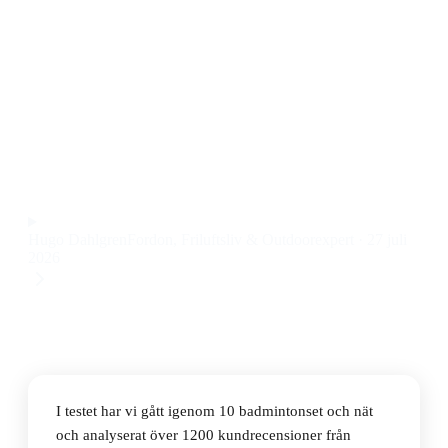
Den bästa badmintonseten och näten 2026 är SportMe
Badminton Set Easy Up, som kombinerar enkel
montering, stabilitet och smart design till ett pris på
799 kr.
Observera att vi kan få provision via återförsäljarlänkar. Inga
varumärken betalar för våra omdömen.
Hugo Dahlgren
Fordon, Friluftsliv & Outdoorexpert
·
27 juli
2026
I testet har vi gått igenom 10 badmintonset och nät
och analyserat över 1200 kundrecensioner från