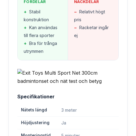
FÖRDELAR
NACKDELAR
+
Stabil
−
Relativt högt
konstruktion
pris
+
Kan användas
−
Racketar ingår
till flera sporter
ej
+
Bra för trånga
utrymmen
Specifikationer
Nätets längd
3 meter
Höjdjustering
Ja
Monteringstid
5 minuter