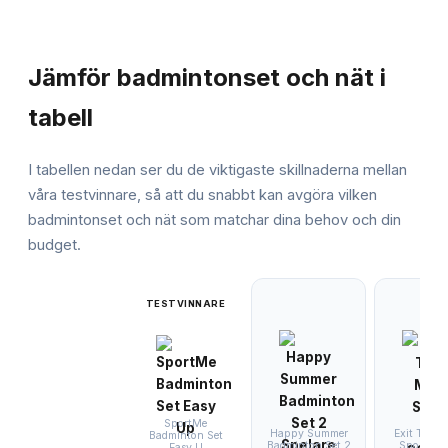
JÄMFÖRELSE
Jämför
badmintonset och nät
i
tabell
I tabellen nedan ser du de viktigaste skillnaderna mellan
våra testvinnare, så att du snabbt kan avgöra vilken
badmintonset och nät
som matchar dina behov och din
budget.
TESTVINNARE
SportMe
Happy Summer
Exit Toys 
Badminton Set
Badminton Set 2
Sport Net
Easy U