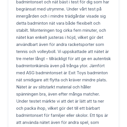
badmintonset och nät bäst i test för dig som har
begränsat med utrymme. Under vårt test på
innergården och i mindre trädgårdar visade sig
detta badminton nät vara både flexibelt och
stabilt. Monteringen tog cirka fem minuter, och
nätet kan enkelt justeras i höjd, vilket gör det
användbart även för andra racketsporter som
tennis och volleyboll. Vi uppskattade att nätet är
tre meter långt – tillräckligt för att ge en autentisk
badmintonkänsla även på trånga ytor. Jämfört
med ASG badmintonset är Exit Toys badminton
nät smidigare att flytta och kräver mindre plats.
Nätet är av slitstarkt material och håller
spänningen bra, även efter många matcher.
Under testet märkte vi att det är lätt att ta ner
och packa ihop, vilket gör det till ett bärbart
badmintonset för familjer eller skolor. Ett tips är
att använda nätet även för andra spel, som