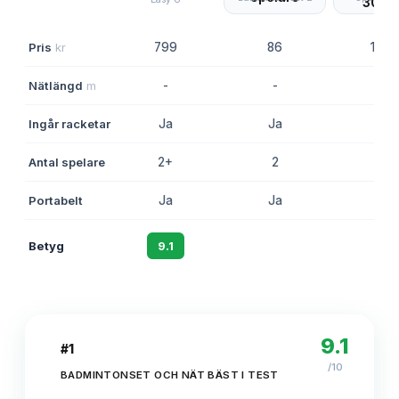
Pris
kr
799
86
1 021
Nätlängd
m
-
-
3
Ingår racketar
Ja
Ja
Nej
Antal spelare
2+
2
2+
Portabelt
Ja
Ja
Ja
Betyg
9.1
8.4
8.2
9.1
#
1
/10
BADMINTONSET OCH NÄT BÄST I TEST