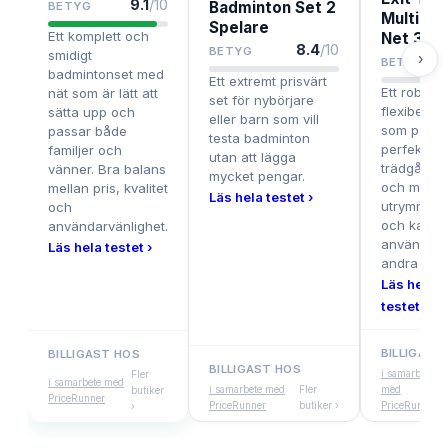
9.1
/10
Badminton Set 2
BETYG
Multi Sp
Spelare
Ett komplett och
Net 30
8.4
/10
BETYG
smidigt
›
8.
BETYG
badmintonset med
Ett extremt prisvärt
Ett robust
nät som är lätt att
set för nybörjare
flexibelt n
sätta upp och
eller barn som vill
som passa
passar både
testa badminton
perfekt för
familjer och
utan att lägga
trädgårdar
vänner. Bra balans
mycket pengar.
och mindr
mellan pris, kvalitet
Läs hela testet ›
utrymmen,
och
och kan ä
användarvänlighet.
användas ti
Läs hela testet ›
andra spor
Läs hela
testet ›
BILLIGAST
BILLIGAST HOS
BILLIGAST HOS
i samarbete
F
Fler
i samarbete med
i samarbete med
Fler
med
b
butiker
PriceRunner
PriceRunner
butiker ›
PriceRunner
›
›