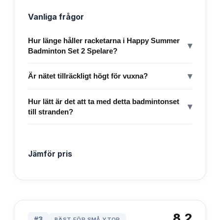
Vanliga frågor
Hur länge håller racketarna i Happy Summer
▾
Badminton Set 2 Spelare?
▾
Är nätet tillräckligt högt för vuxna?
Hur lätt är det att ta med detta badmintonset
▾
till stranden?
Jämför pris
8.2
#
3
BÄST FÖR SMÅ YTOR