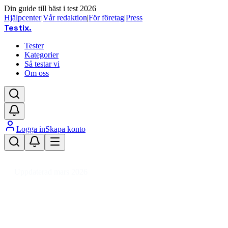
Din guide till bäst i test 2026
Hjälpcenter
|
Vår redaktion
|
För företag
|
Press
Testix
.
Tester
Kategorier
Så testar vi
Om oss
Logga in
Skapa konto
Hem
/
Sport
/
Racketsport
/
Badminton
/
Badmintonset och nät
Uppdaterad mars 2026
Badmintonset och nät bäst i test
2026 – våra favoriter för alla
nivåer