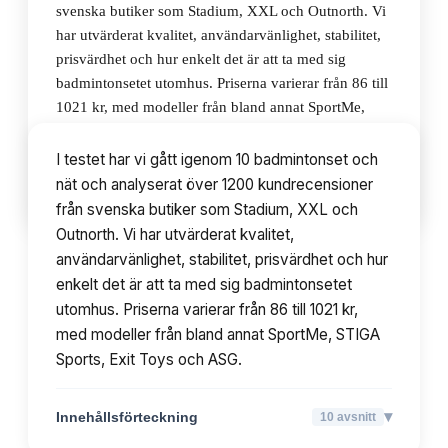
svenska butiker som Stadium, XXL och Outnorth. Vi
har utvärderat kvalitet, användarvänlighet, stabilitet,
prisvärdhet och hur enkelt det är att ta med sig
badmintonsetet utomhus. Priserna varierar från 86 till
1021 kr, med modeller från bland annat SportMe,
STIGA Sports, Exit Toys och ASG.
I testet har vi gått igenom 10 badmintonset och
nät och analyserat över 1200 kundrecensioner
▾
Innehållsförteckning
10
avsnitt
från svenska butiker som Stadium, XXL och
Outnorth. Vi har utvärderat kvalitet,
användarvänlighet, stabilitet, prisvärdhet och hur
enkelt det är att ta med sig badmintonsetet
utomhus. Priserna varierar från 86 till 1021 kr,
med modeller från bland annat SportMe, STIGA
Sports, Exit Toys och ASG.
▾
Innehållsförteckning
10
avsnitt