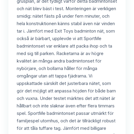
grusplan, är det tydligt varför detta badmintonset
och nät blev bäst i test. Monteringen är verkligen
smidig: nätet fästs på under fem minuter, och
hela konstruktionen känns stabil även när vinden
tar i. Jämfört med Exit Toys badminton nät, som
också är bärbart, upplevde vi att SportMe
badmintonset var enklare att packa ihop och ta
med sig till parken. Racketarna är av högre
kvalitet än många andra badmintonset för
nybörjare, och bollarna håller för många
omgångar utan att tappa fjädrarna. Vi
uppskattade särskilt det justerbara nätet, som
gör det möjligt att anpassa höjden för både barn
och vuxna. Under testet märktes det att nätet är
hållbart och inte slaknar även efter flera timmars
spel. SportMe badmintonset passar utmärkt för
familjespel utomhus, och det är tillräckligt robust
för att tåla tuffare tag. Jämfört med billigare