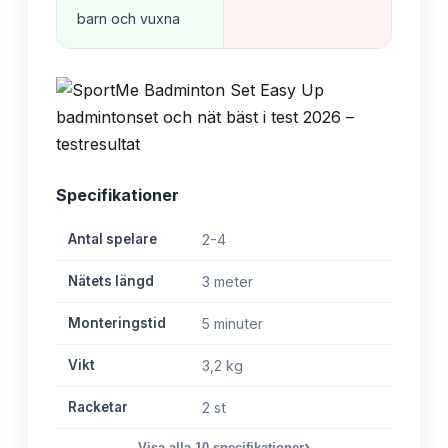
barn och vuxna
Specifikationer
Antal spelare
2-4
Nätets längd
3 meter
Monteringstid
5 minuter
Vikt
3,2 kg
Racketar
2 st
›
Visa alla
10
specifikationer