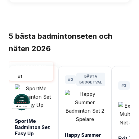
TOPPLISTA
5
bästa
badmintonseten och
näten
2026
BADMINTONSET
OCH NÄT BÄST I
#
1
BÄSTA
BÄ
TEST
#
2
BUDGETVAL
F
#
3
S
YT
2026
.
Testix
BÄST I TEST
SportMe
Badminton Set
Easy Up
Happy Summer
Exit Toy