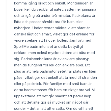
komma igång billigt och enkelt. Monteringen är
busenkel: du vecklar ut nätet, sätter ner pinnarna
och är igång på under två minuter. Racketarna är
lätta och passar särskilt bra för barn eller
nybörjare. Under testet märkte vi att nätet är
ganska lågt och smalt, vilket gör det enklare för
yngre spelare att få över bollen. Jämfört med
SportMe badmintonset är detta betydligt
enklare, men också mycket lättare att bära med
sig. Badmintonbollarna är av enklare plasttyp,
men de fungerar för lek och enklare spel. Ett
plus är att hela badmintonsetet får plats i en liten
påse, vilket gör det enkelt att ta med till stranden
eller på picknick. För familjer med små barn är
detta badmintonset för barn ett riktigt bra val. Vi
uppskattade att det går snabbt att packa ihop,
och att det inte gör så mycket om något går
sönder – det är lätt att ersätta. Om du vill ha ett