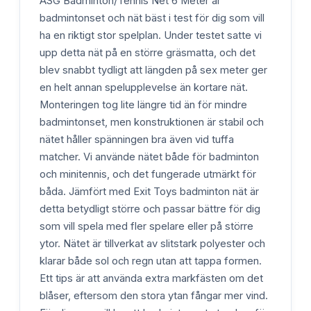
ASG Badminton/Tennis Net 6 Meter är
badmintonset och nät bäst i test för dig som vill
ha en riktigt stor spelplan. Under testet satte vi
upp detta nät på en större gräsmatta, och det
blev snabbt tydligt att längden på sex meter ger
en helt annan spelupplevelse än kortare nät.
Monteringen tog lite längre tid än för mindre
badmintonset, men konstruktionen är stabil och
nätet håller spänningen bra även vid tuffa
matcher. Vi använde nätet både för badminton
och minitennis, och det fungerade utmärkt för
båda. Jämfört med Exit Toys badminton nät är
detta betydligt större och passar bättre för dig
som vill spela med fler spelare eller på större
ytor. Nätet är tillverkat av slitstark polyester och
klarar både sol och regn utan att tappa formen.
Ett tips är att använda extra markfästen om det
blåser, eftersom den stora ytan fångar mer vind.