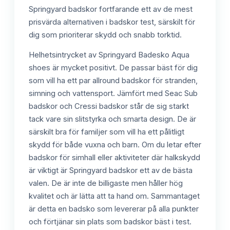
Springyard badskor fortfarande ett av de mest
prisvärda alternativen i badskor test, särskilt för
dig som prioriterar skydd och snabb torktid.
Helhetsintrycket av Springyard Badesko Aqua
shoes är mycket positivt. De passar bäst för dig
som vill ha ett par allround badskor för stranden,
simning och vattensport. Jämfört med Seac Sub
badskor och Cressi badskor står de sig starkt
tack vare sin slitstyrka och smarta design. De är
särskilt bra för familjer som vill ha ett pålitligt
skydd för både vuxna och barn. Om du letar efter
badskor för simhall eller aktiviteter där halkskydd
är viktigt är Springyard badskor ett av de bästa
valen. De är inte de billigaste men håller hög
kvalitet och är lätta att ta hand om. Sammantaget
är detta en badsko som levererar på alla punkter
och förtjänar sin plats som badskor bäst i test.