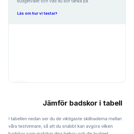
budgetvalet och vad du bör tänka på.
›
Läs om hur vi testar
Jämför
badskor
i tabell
JÄMFÖRELSE
I tabellen nedan ser du de viktigaste skillnaderna mellan
våra testvinnare, så att du snabbt kan avgöra vilken
badskor
som matchar dina behov och din budget.