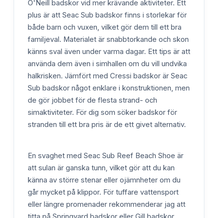
O'Neill badskor vid mer krävande aktiviteter. Ett
plus är att Seac Sub badskor finns i storlekar för
både barn och vuxen, vilket gör dem till ett bra
familjeval. Materialet är snabbtorkande och skon
känns sval även under varma dagar. Ett tips är att
använda dem även i simhallen om du vill undvika
halkrisken. Jämfört med Cressi badskor är Seac
Sub badskor något enklare i konstruktionen, men
de gör jobbet för de flesta strand- och
simaktiviteter. För dig som söker badskor för
stranden till ett bra pris är de ett givet alternativ.
En svaghet med Seac Sub Reef Beach Shoe är
att sulan är ganska tunn, vilket gör att du kan
känna av större stenar eller ojämnheter om du
går mycket på klippor. För tuffare vattensport
eller längre promenader rekommenderar jag att
titta på Springyard badskor eller Gill badskor