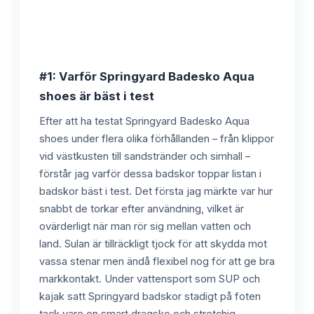
#1: Varför Springyard Badesko Aqua
shoes är bäst i test
Efter att ha testat Springyard Badesko Aqua
shoes under flera olika förhållanden – från klippor
vid västkusten till sandstränder och simhall –
förstår jag varför dessa badskor toppar listan i
badskor bäst i test. Det första jag märkte var hur
snabbt de torkar efter användning, vilket är
ovärderligt när man rör sig mellan vatten och
land. Sulan är tillräckligt tjock för att skydda mot
vassa stenar men ändå flexibel nog för att ge bra
markkontakt. Under vattensport som SUP och
kajak satt Springyard badskor stadigt på foten
tack vare en smart dragsko och stretchig