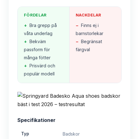
FÖRDELAR
NACKDELAR
+
Bra grepp på
−
Finns ej i
våta underlag
barnstorlekar
+
Bekväm
−
Begränsat
passform för
färgval
många fötter
+
Prisvärd och
populär modell
Specifikationer
Typ
Badskor