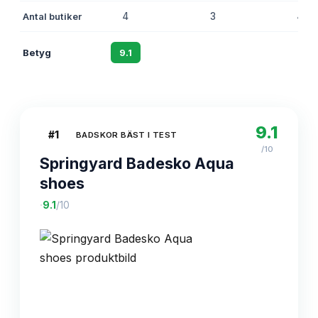
Antal butiker
4
3
4
Betyg
9.1
8.8
8.4
9.1
#
1
BADSKOR BÄST I TEST
/10
Springyard Badesko Aqua
shoes
·
9.1
/10