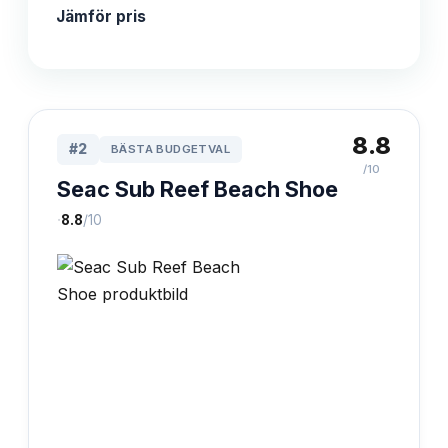
Jämför pris
8.8
#
2
BÄSTA BUDGETVAL
/10
Seac Sub Reef Beach Shoe
·
8.8
/10