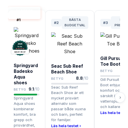
BADSKOR
BÄST I TEST
#
1
BÄSTA
BÄS
#
2
#
3
BUDGETVAL
PREMIU
2026
.
Testix
BÄST I TEST
Gill Pursuit S
Toe Boot 39
Springyard
Seac Sub Reef
Badesko
BETYG
Beach Shoe
Aqua
8.8
/10
BETYG
Gill Pursuit Spli
shoes
Boot erbjuder 
Seac Sub Reef
9.1
/10
BETYG
komfort och sk
Beach Shoe är ett
särskilt lämpad
›
Springyard
mycket prisvärt
vattensportentu
Aqua shoes
alternativ som
och kallare vat
kombinerar
passar både vuxna
Läs hela testet
komfort, bra
och barn, perfekt
grepp och
för familjer.
prisvärdhet,
Läs hela testet ›