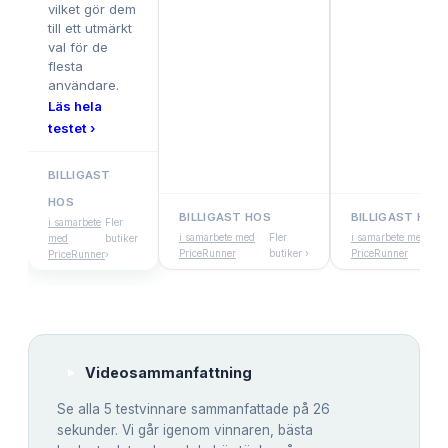
vilket gör dem
till ett utmärkt
val för de
flesta
användare.
Läs hela
testet ›
BILLIGAST
HOS
BILLIGAST HOS
BILLIGAST HOS
i samarbete
Fler
i samarbete med
Fler
i samarbete med
med
butiker
PriceRunner
butiker ›
PriceRunner
PriceRunner
›
Videosammanfattning
Se alla
5
testvinnare sammanfattade på 26
sekunder. Vi går igenom vinnaren, bästa