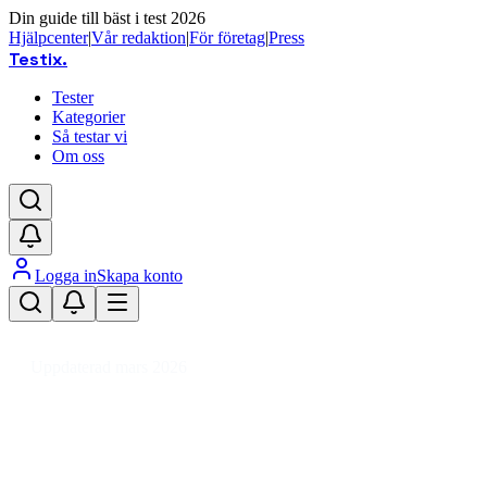
Din guide till bäst i test 2026
Hjälpcenter
|
Vår redaktion
|
För företag
|
Press
Testix
.
Tester
Kategorier
Så testar vi
Om oss
Logga in
Skapa konto
Hem
/
Sport
/
Sim- & Vattensport
/
Vattensportkläder
/
Badskor
Uppdaterad mars 2026
Badskor bäst i test 2026 – skydd
och komfort för vattensport