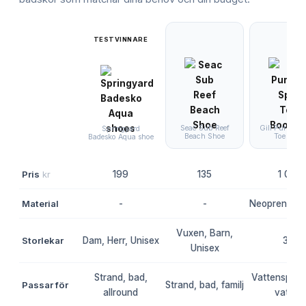
TESTVINNARE
Seac Sub Reef
Gill Pursuit S
Springyard
Beach Shoe
Toe Boot
Badesko Aqua shoe
Pris
kr
199
135
1 061
Material
-
-
Neopren, Spl
Vuxen, Barn,
Storlekar
Dam, Herr, Unisex
39
Unisex
Strand, bad,
Vattensport, 
Passar för
Strand, bad, familj
allround
vatten