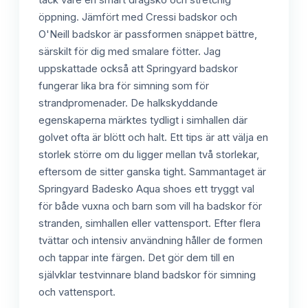
öppning. Jämfört med Cressi badskor och
O'Neill badskor är passformen snäppet bättre,
särskilt för dig med smalare fötter. Jag
uppskattade också att Springyard badskor
fungerar lika bra för simning som för
strandpromenader. De halkskyddande
egenskaperna märktes tydligt i simhallen där
golvet ofta är blött och halt. Ett tips är att välja en
storlek större om du ligger mellan två storlekar,
eftersom de sitter ganska tight. Sammantaget är
Springyard Badesko Aqua shoes ett tryggt val
för både vuxna och barn som vill ha badskor för
stranden, simhallen eller vattensport. Efter flera
tvättar och intensiv användning håller de formen
och tappar inte färgen. Det gör dem till en
självklar testvinnare bland badskor för simning
och vattensport.