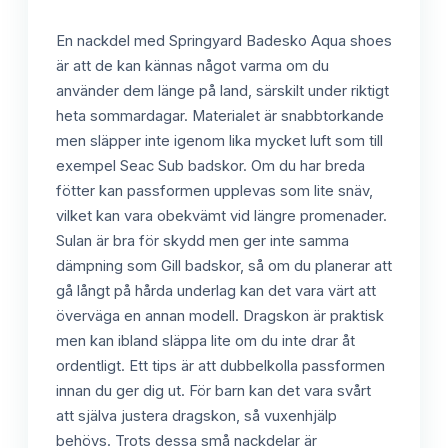
En nackdel med Springyard Badesko Aqua shoes
är att de kan kännas något varma om du
använder dem länge på land, särskilt under riktigt
heta sommardagar. Materialet är snabbtorkande
men släpper inte igenom lika mycket luft som till
exempel Seac Sub badskor. Om du har breda
fötter kan passformen upplevas som lite snäv,
vilket kan vara obekvämt vid längre promenader.
Sulan är bra för skydd men ger inte samma
dämpning som Gill badskor, så om du planerar att
gå långt på hårda underlag kan det vara värt att
överväga en annan modell. Dragskon är praktisk
men kan ibland släppa lite om du inte drar åt
ordentligt. Ett tips är att dubbelkolla passformen
innan du ger dig ut. För barn kan det vara svårt
att själva justera dragskon, så vuxenhjälp
behövs. Trots dessa små nackdelar är