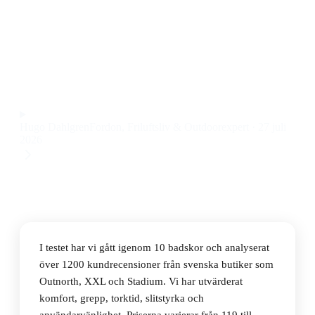
Den bästa badskon 2026 är Springyard Badesko Aqua
shoes, som kombinerar bra grepp, smidig passform och
snabbtorkande material till ett pris på 199 kr.
Observera att vi kan få provision via återförsäljarlänkar. Inga
varumärken betalar för våra omdömen.
Hugo Dahlgren
Fordon, Friluftsliv & Outdoorexpert
·
27 juli
2026
I testet har vi gått igenom 10 badskor och analyserat
över 1200 kundrecensioner från svenska butiker som
Outnorth, XXL och Stadium. Vi har utvärderat
komfort, grepp, torktid, slitstyrka och