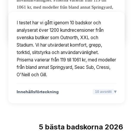
användarvänlighet. Priserna varierar från 119 till
1061 kr, med modeller från bland annat Springyard,
Seac Sub, Cressi, O'Neill och Gill.
I testet har vi gått igenom 10 badskor och
analyserat över 1200 kundrecensioner från
▾
Innehållsförteckning
10
avsnitt
svenska butiker som Outnorth, XXL och
Stadium. Vi har utvärderat komfort, grepp,
torktid, slitstyrka och användarvänlighet.
Priserna varierar från 119 till 1061 kr, med modeller
från bland annat Springyard, Seac Sub, Cressi,
O'Neill och Gill.
▾
Innehållsförteckning
10
avsnitt
5
bästa
badskorna
2026
TOPPLISTA