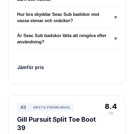
Hur bra skyddar Seac Sub badskor mot
▾
vassa stenar och snäckor?
Är Seac Sub badskor lätta att rengöra efter
▾
användning?
Jämför pris
8.4
#
3
BÄSTA PREMIUMVAL
/10
Gill Pursuit Split Toe Boot
39