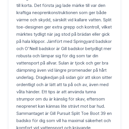
till korta. Det första jag lade märke till var den
kraftiga neoprenkonstruktionen som ger både
värme och skydd, särskilt vid kallare vatten. Split
toe-designen ger extra grepp och kontroll, vilket
märktes tydligt när jag stod på brädan eller gick
på hala klippor. Jämfört med Springyard badskor
och O'Neill badskor är Gill badskor betydligt mer
robusta och lämpar sig för dig som tar din
vattensport på allvar. Sulan är tjock och ger bra
dämpning även vid längre promenader på hårt
underlag. Dragkedjan på sidan gör att skon sitter
ordentligt och är lätt att ta på och av, även med
våta händer. Ett tips är att använda tunna
strumpor om du är känslig för skav, eftersom
neoprenet kan kännas lite strävt mot bar hud.
Sammantaget är Gill Pursuit Split Toe Boot 39 en
badsko för dig som vill ha maximal säkerhet och
komfort vid vattensport och krävande