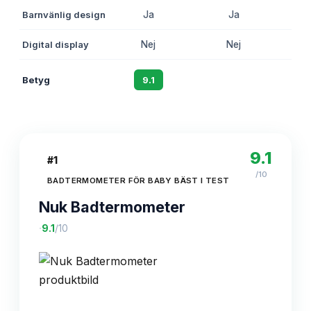
Barnvänlig design
Ja
Ja
Digital display
Nej
Nej
Betyg
9.1
8.7
9.1
#
1
/10
BADTERMOMETER FÖR BABY BÄST I TEST
Nuk Badtermometer
·
9.1
/10