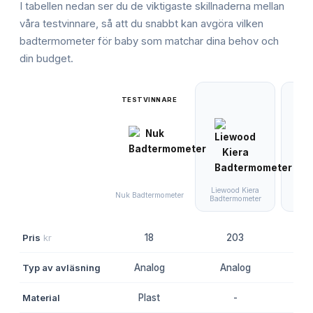
I tabellen nedan ser du de viktigaste skillnaderna mellan
våra testvinnare, så att du snabbt kan avgöra vilken
badtermometer för baby
som matchar dina behov och
din budget.
TESTVINNARE
Liewood Kiera
Mini
Nuk Badtermometer
Badtermometer
The
Pris
kr
18
203
Typ av avläsning
Analog
Analog
Digi
Material
Plast
-