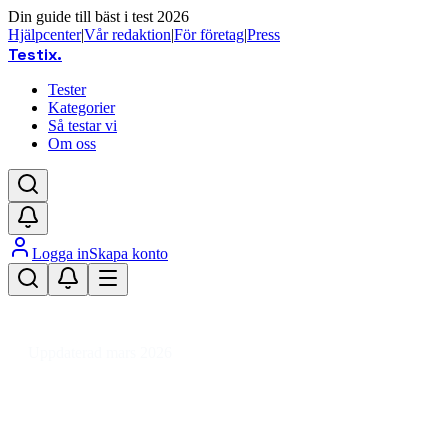
Din guide till bäst i test 2026
Hjälpcenter
|
Vår redaktion
|
För företag
|
Press
Testix
.
Tester
Kategorier
Så testar vi
Om oss
Logga in
Skapa konto
Hem
/
Barn
/
Barn- & Babytillbehör
/
Sköta & Bada
/
Badtermometer för baby
Uppdaterad mars 2026
Bästa badtermometer för baby
2026 – tryggt val för barn och