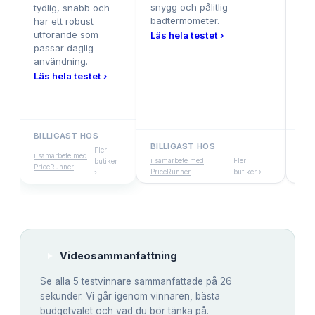
snygg och pålitlig
tydlig, snabb och
Läs
badtermometer.
har ett robust
utförande som
Läs hela testet ›
passar daglig
användning.
Läs hela testet ›
BILLIGAST HOS
BILLIGAST HOS
BI
Fler
i samarbete med
i samarbete med
Fler
i sa
butiker
PriceRunner
PriceRunner
butiker ›
Pric
›
Videosammanfattning
Se alla
5
testvinnare sammanfattade på 26
sekunder. Vi går igenom vinnaren, bästa
budgetvalet och vad du bör tänka på.