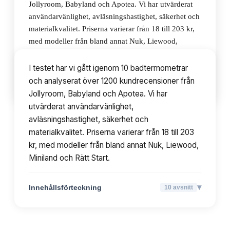
Jollyroom, Babyland och Apotea. Vi har utvärderat
användarvänlighet, avläsningshastighet, säkerhet och
materialkvalitet. Priserna varierar från 18 till 203 kr,
med modeller från bland annat Nuk, Liewood,
Miniland och Rätt Start.
I testet har vi gått igenom 10 badtermometrar
och analyserat över 1200 kundrecensioner från
▾
Innehållsförteckning
10
avsnitt
Jollyroom, Babyland och Apotea. Vi har
utvärderat användarvänlighet,
avläsningshastighet, säkerhet och
materialkvalitet. Priserna varierar från 18 till 203
kr, med modeller från bland annat Nuk, Liewood,
Miniland och Rätt Start.
▾
Innehållsförteckning
10
avsnitt