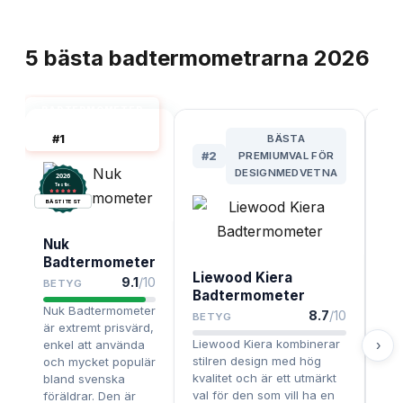
TOPPLISTA
5
bästa
badtermometrarna
2026
BADTERMOMETER
FÖR BABY BÄST I
#
1
BÄSTA
TEST
#
#
2
PREMIUMVAL FÖR
DESIGNMEDVETNA
2026
.
Testix
BÄST I TEST
Nuk
Mi
Badtermometer
Liewood Kiera
Th
9.1
/10
BETYG
Badtermometer
BE
Nuk Badtermometer
8.7
/10
BETYG
Min
är extremt prisvärd,
Liewood Kiera kombinerar
erb
enkel att använda
›
stilren design med hög
och
och mycket populär
kvalitet och är ett utmärkt
rim
bland svenska
val för den som vill ha en
som
föräldrar. Den är