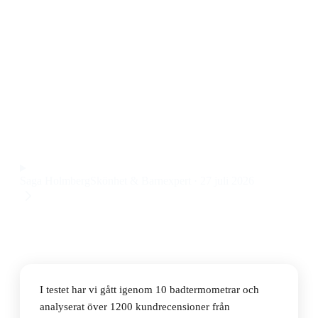
föräldrar
Den bästa badtermometern för baby 2026 är Nuk
badtermometer, en enkel och pålitlig badtermometer i
plast som ger snabb temperaturavläsning till ett pris på
18 kr.
Observera att vi kan få provision via återförsäljarlänkar. Inga
varumärken betalar för våra omdömen.
Saga Holmberg
Skönhet & Barnexpert
·
27 juli 2026
I testet har vi gått igenom 10 badtermometrar och
analyserat över 1200 kundrecensioner från