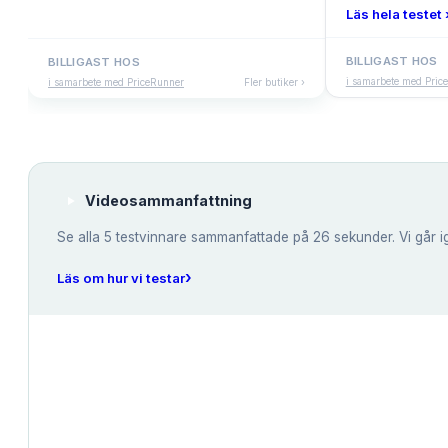
Läs hela testet 
BILLIGAST HOS
BILLIGAST HOS
i samarbete med Pric
i samarbete med PriceRunner
Fler butiker ›
Videosammanfattning
Se alla
5
testvinnare sammanfattade på 26 sekunder. Vi går i
›
Läs om hur vi testar