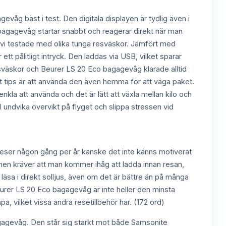
våg bäst i test. Den digitala displayen är tydlig även i
co bagagevåg startar snabbt och reagerar direkt när man
 vi testade med olika tunga resväskor. Jämfört med
pålitligt intryck. Den laddas via USB, vilket sparar
resväskor och Beurer LS 20 Eco bagagevåg klarade alltid
t tips är att använda den även hemma för att väga paket.
r enkla att använda och det är lätt att växla mellan kilo och
ndvika övervikt på flyget och slippa stressen vid
reser någon gång per år kanske det inte känns motiverat
 men kräver att man kommer ihåg att ladda innan resan,
läsa i direkt solljus, även om det är bättre än på många
Beurer LS 20 Eco bagagevåg är inte heller den minsta
a, vilket vissa andra resetillbehör har. (172 ord)
bagagevåg. Den står sig starkt mot både Samsonite