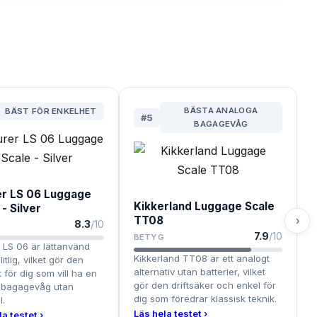
BÄSTA ANALOGA
BÄST FÖR ENKELHET
#
5
BAGAGEVÅG
r LS 06 Luggage
Kikkerland Luggage Scale
 - Silver
TT08
›
8.3
/10
G
7.9
/10
BETYG
 LS 06 är lättanvänd
Kikkerland TT08 är ett analogt
itlig, vilket gör den
alternativ utan batterier, vilket
 för dig som vill ha en
gör den driftsäker och enkel för
 bagagevåg utan
dig som föredrar klassisk teknik.
l.
Läs hela testet ›
a testet ›