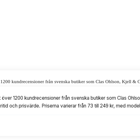
alar för våra omdömen.
ver 1200 kundrecensioner från svenska butiker som Clas Ohlson, Kjell 
de. Priserna varierar från 73 till 249 kr, med modeller från Beurer, Goo
at över 1200 kundrecensioner från svenska butiker som Clas Ohls
itid och prisvärde. Priserna varierar från 73 till 249 kr, med mode