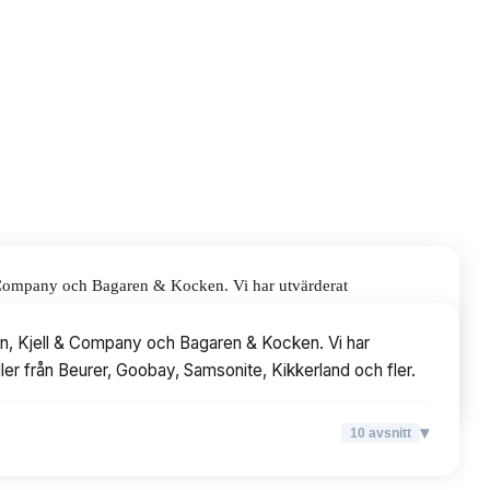
& Company och Bagaren & Kocken. Vi har utvärderat
bay, Samsonite, Kikkerland och fler.
on, Kjell & Company och Bagaren & Kocken. Vi har
ller från Beurer, Goobay, Samsonite, Kikkerland och fler.
▾
10
avsnitt
▾
10
avsnitt