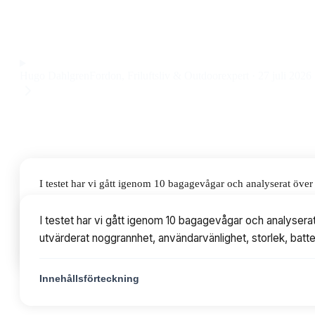
smidig hantering till ett pris på 239 kr.
Observera att vi kan få provision via återförsäljarlänkar. Inga varumärken bet
Hugo Dahlgren
Fordon, Friluftsliv & Outdoorexpert
·
27 juli 2026
I testet har vi gått igenom 10 bagagevågar och analyserat ö
noggrannhet, användarvänlighet, storlek, batteritid och prisvär
I testet har vi gått igenom 10 bagagevågar och analyser
utvärderat noggrannhet, användarvänlighet, storlek, batter
Innehållsförteckning
Innehållsförteckning