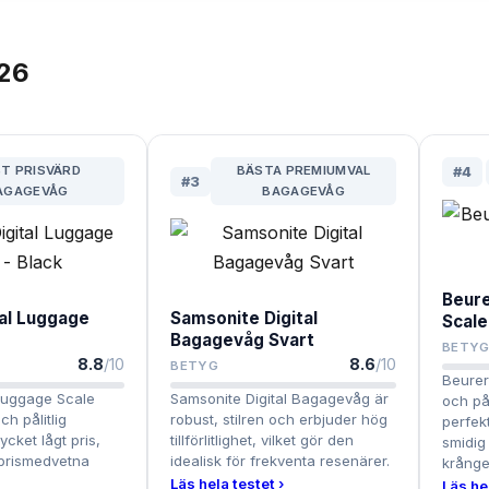
26
T PRISVÄRD
BÄSTA PREMIUMVAL
#
4
#
3
AGAGEVÅG
BAGAGEVÅG
Beure
al Luggage
Samsonite Digital
Scale
Bagagevåg Svart
BETY
8.8
/10
8.6
/10
BETYG
Beurer
Luggage Scale
Samsonite Digital Bagagevåg är
och pål
ch pålitlig
robust, stilren och erbjuder hög
perfekt
mycket lågt pris,
tillförlitlighet, vilket gör den
smidig
 prismedvetna
idealisk för frekventa resenärer.
krånge
Läs hela testet ›
Läs hel