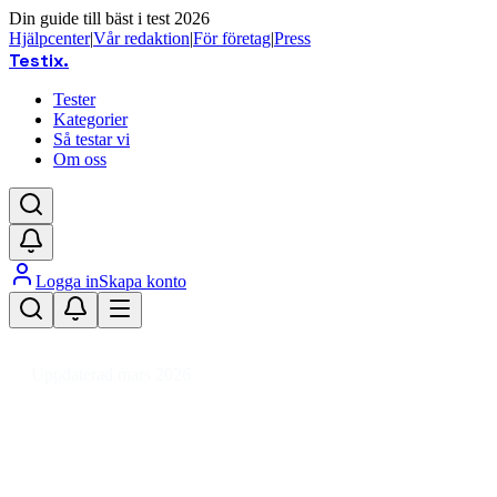
Din guide till bäst i test 2026
Hjälpcenter
|
Vår redaktion
|
För företag
|
Press
Testix
.
Tester
Kategorier
Så testar vi
Om oss
Logga in
Skapa konto
Hem
/
Kläder
/
Accessoarer
/
Resväskor
/
Resetillbehör
/
Bagagevåg
Uppdaterad mars 2026
Bagagevåg bäst i test 2026 – toppv
Den bästa bagagevågen 2026 är Beurer LS 20 Eco, en digit