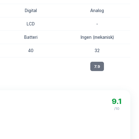
Digital
Analog
LCD
-
Batteri
Ingen (mekanisk)
40
32
8.3
7.9
9.1
/10