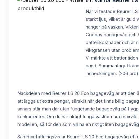
#1: Varför Beurer LS 
När vi testade Beurer LS 
starkt ljus, vilket är gu
hänger på väskan. Vikten
Goobay bagagevåg och Sam
batterikostnader och är m
viktgränsen utan problem
Vi märkte att batteritiden 
pund. Sammantaget känns 
incheckningen. (206 ord)
Nackdelen med Beurer LS 20 Eco bagagevåg är att den är 
att lägga ut extra pengar, särskilt när det finns billig
annars står man där utan fungerande bagagevåg på flygplat
konkurrenter. Om du har riktigt tunga väskor nära maxvikt 
modellen, så för den som vill ha en riktigt liten bagagevåg
Sammanfattningsvis är Beurer LS 20 Eco bagagevåg ett utm