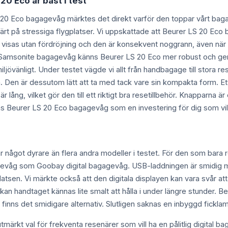
20 Eco är bäst i test
20 Eco bagagevåg märktes det direkt varför den toppar vårt bagage
ld värt på stressiga flygplatser. Vi uppskattade att Beurer LS 20 E
 visas utan fördröjning och den är konsekvent noggrann, även när
sonite bagagevåg känns Beurer LS 20 Eco mer robust och ger ett 
iljövänligt. Under testet vägde vi allt från handbagage till stora 
. Den är dessutom lätt att ta med tack vare sin kompakta form. Et
är lång, vilket gör den till ett riktigt bra resetillbehör. Knapparna ä
Beurer LS 20 Eco bagagevåg som en investering för dig som vill u
något dyrare än flera andra modeller i testet. För den som bara 
 bagagevåg som Goobay digital bagagevåg. USB-laddningen är smidig
sen. Vi märkte också att den digitala displayen kan vara svår att 
kan handtaget kännas lite smalt att hålla i under längre stunder. 
 finns det smidigare alternativ. Slutligen saknas en inbyggd ficklamp
ärkt val för frekventa resenärer som vill ha en pålitlig digital 