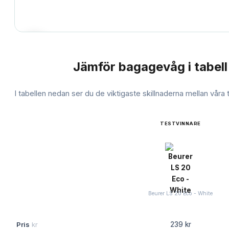
Jämför
bagagevåg
i tabell
JÄMFÖRELSE
I tabellen nedan ser du de viktigaste skillnaderna mellan våra
TESTVINNARE
Beurer LS 20 Eco - White
Pris
kr
239 kr