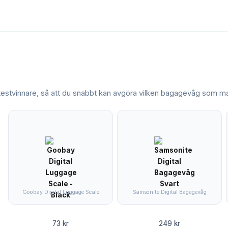
 testvinnare, så att du snabbt kan avgöra vilken
bagagevåg
som mat
Goobay Digital Luggage Scale
Samsonite Digital Bagagevåg
73 kr
249 kr