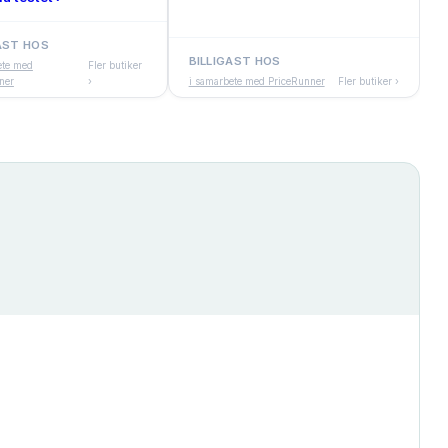
AST HOS
BILLIGAST HOS
ete med
Fler butiker
ner
›
i samarbete med PriceRunner
Fler butiker ›