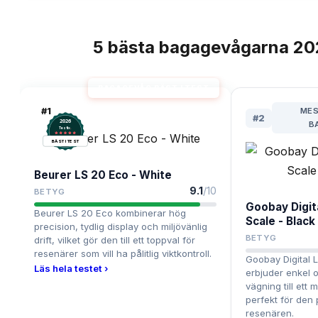
5
bästa
bagagevågarna
20
TOPPLISTA
BAGAGEVÅG BÄST I TEST
#
1
MES
#
2
2026
B
.
Testix
BÄST I TEST
Beurer LS 20 Eco - White
9.1
/10
BETYG
Goobay Digit
Beurer LS 20 Eco kombinerar hög
Scale - Black
precision, tydlig display och miljövänlig
BETYG
drift, vilket gör den till ett toppval för
resenärer som vill ha pålitlig viktkontroll.
Goobay Digital 
Läs hela testet ›
erbjuder enkel o
vägning till ett 
perfekt för den
resenären.