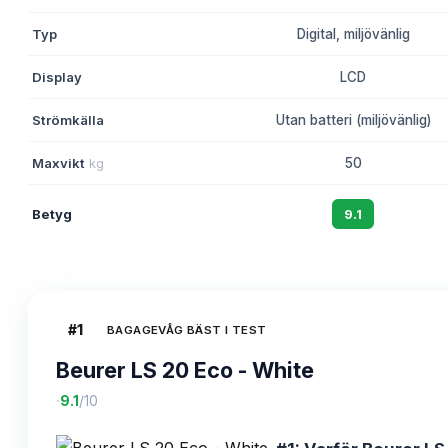
Typ
Digital, miljövänlig
Display
LCD
Strömkälla
Utan batteri (miljövänlig)
Maxvikt
kg
50
Betyg
9.1
#
1
BAGAGEVÅG BÄST I TEST
Beurer LS 20 Eco - White
·
9.1
/10