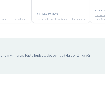
›
BILLIG
BILLIGAST HOS
i samarb
eRunner
Fler butiker ›
i samarbete med PriceRunner
Fler butiker ›
PriceRun
genom vinnaren, bästa budgetvalet och vad du bör tänka på.