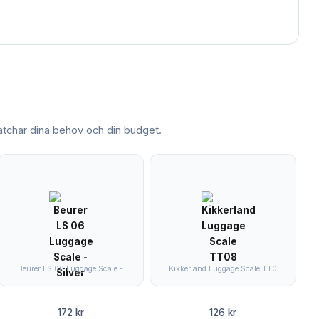
char dina behov och din budget.
Beurer LS 06 Luggage Scale -
Kikkerland Luggage Scale TT0
172 kr
126 kr