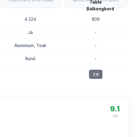
Cinas Butterfly Ø110cm Balko
Venture Design Marion Balcon
4 224
809
Ja
-
Aluminium, Teak
-
Rund
-
8.2
7.9
9.1
/10