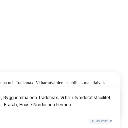
a och Trademax. Vi har utvärderat stabilitet, materialval,
rdic och Fermob.
r, Bygghemma och Trademax. Vi har utvärderat stabilitet,
inas, Brafab, House Nordic och Fermob.
▾
10
avsnitt
▾
10
avsnitt