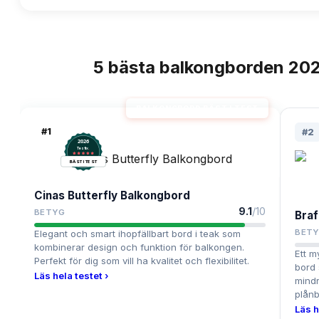
5
bästa
balkongborden
20
TOPPLISTA
BALKONGBORD BÄST I TEST
#
1
#
2
2026
.
Testix
BÄST I TEST
Cinas Butterfly Balkongbord
9.1
/10
BETYG
Bra
BET
Elegant och smart ihopfällbart bord i teak som
kombinerar design och funktion för balkongen.
Ett m
Perfekt för dig som vill ha kvalitet och flexibilitet.
bord 
Läs hela testet ›
mind
plånb
Läs h