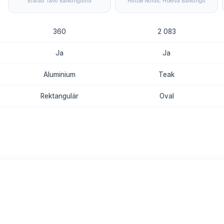
Brafab Tavo Balkongbord
House Nordic Huelva Balkongb
360
2 083
Ja
Ja
Aluminium
Teak
Rektangulär
Oval
8.7
8.4