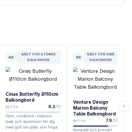
BÄST FÖR STÖRRE
BÄST FÖR SMÅ
#
4
#
5
BALKONGER
BALKONGER
Cinas Butterfly Ø110cm
Balkongbord
Venture Design
›
8.2
/10
BETYG
Marion Balcony
Table Balkongbord
Stort, rundbord i exklusiv
7.9
/10
BETYG
teak och aluminium för dig
med gott om plats och höga
Kompakt och prisvärt