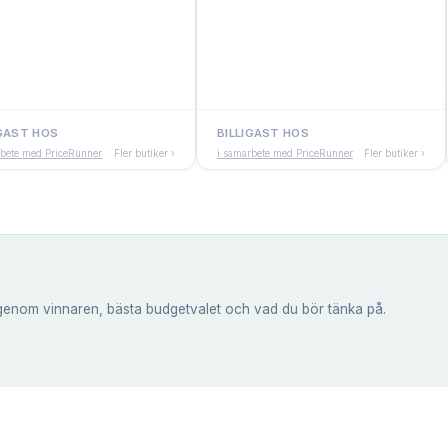
IGAST HOS
BILLIGAST HOS
rbete med PriceRunner
Fler butiker ›
i samarbete med PriceRunner
Fler butiker ›
genom vinnaren, bästa budgetvalet och vad du bör tänka på.