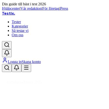
Din guide till bäst i test 2026
Hjälpcenter
|
Vår redaktion
|
För företag
|
Press
Testix
.
Tester
Kategorier
Så testar vi
Om oss
Logga in
Skapa konto
Hem
/
Trädgård
/
Utemöbler
/
Trädgårdsbord
/
Balkongbord
Uppdaterad mars 2026
Balkongbord bäst i test 2026 – s
Den bästa balkongborden 2026 är Cinas Butterfly Balkongbo