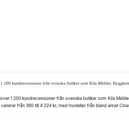
r på 3 812 kr och du får ett
 och sommarfester.
alar för våra omdömen.
r 1 200 kundrecensioner från svenska butiker som Kila Möbler, Bygghemm
60 till 4 224 kr, med modeller från bland annat Cinas, Brafab, House No
t över 1 200 kundrecensioner från svenska butiker som Kila Möble
a varierar från 360 till 4 224 kr, med modeller från bland annat C