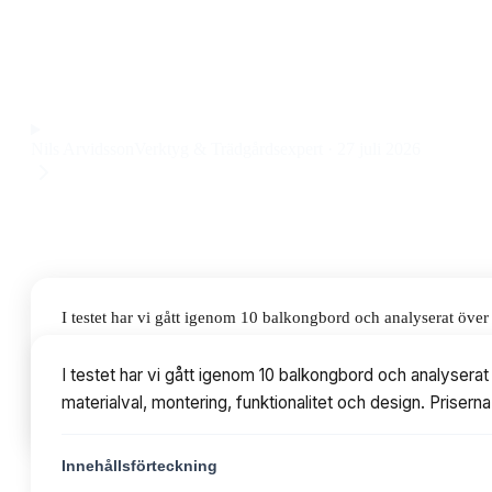
som både känns robust och snygg på balkongen. Priset ligge
balkongbord som verkligen håller för både vardagsfrukost
Observera att vi kan få provision via återförsäljarlänkar. Inga varumärken bet
Nils Arvidsson
Verktyg & Trädgårdsexpert
·
27 juli 2026
I testet har vi gått igenom 10 balkongbord och analyserat öve
montering, funktionalitet och design. Priserna varierar från 3
I testet har vi gått igenom 10 balkongbord och analysera
materialval, montering, funktionalitet och design. Prisern
Innehållsförteckning
Innehållsförteckning