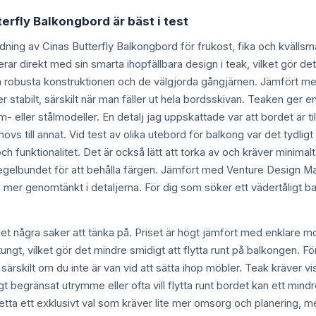
terfly Balkongbord är bäst i test
dning av Cinas Butterfly Balkongbord för frukost, fika och kvällsm
erar direkt med sin smarta ihopfällbara design i teak, vilket gör de
 robusta konstruktionen och de välgjorda gångjärnen. Jämfört m
 stabilt, särskilt när man fäller ut hela bordsskivan. Teaken ger 
- eller stålmodeller. En detalj jag uppskattade var att bordet är ti
hövs till annat. Vid test av olika utebord för balkong var det tydlig
 funktionalitet. Det är också lätt att torka av och kräver minimalt u
n regelbundet för att behålla färgen. Jämfört med Venture Design 
mer genomtänkt i detaljerna. För dig som söker ett vädertåligt bal
s det några saker att tänka på. Priset är högt jämfört med enklare
gt, vilket gör det mindre smidigt att flytta runt på balkongen. F
 särskilt om du inte är van vid att sätta ihop möbler. Teak kräver vi
igt begränsat utrymme eller ofta vill flytta runt bordet kan ett mi
ta ett exklusivt val som kräver lite mer omsorg och planering, me