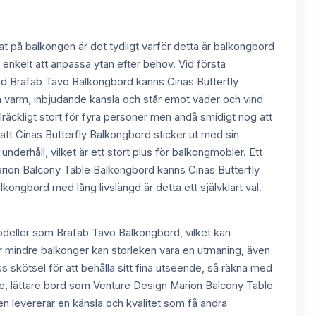
at på balkongen är det tydligt varför detta är balkongbord
t enkelt att anpassa ytan efter behov. Vid första
ed Brafab Tavo Balkongbord känns Cinas Butterfly
en varm, inbjudande känsla och står emot väder och vind
llräckligt stort för fyra personer men ändå smidigt nog att
t att Cinas Butterfly Balkongbord sticker ut med sin
nderhåll, vilket är ett stort plus för balkongmöbler. Ett
Marion Balcony Table Balkongbord känns Cinas Butterfly
kongbord med lång livslängd är detta ett självklart val.
 modeller som Brafab Tavo Balkongbord, vilket kan
ör mindre balkonger kan storleken vara en utmaning, även
ss skötsel för att behålla sitt fina utseende, så räkna med
ndre, lättare bord som Venture Design Marion Balcony Table
n levererar en känsla och kvalitet som få andra