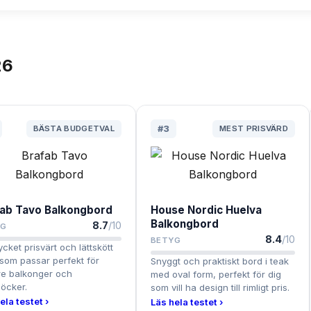
26
BÄSTA BUDGETVAL
#
3
MEST PRISVÄRD
fab Tavo Balkongbord
House Nordic Huelva
Balkongbord
8.7
/10
YG
8.4
/10
BETYG
ycket prisvärt och lättskött
som passar perfekt för
Snyggt och praktiskt bord i teak
re balkonger och
med oval form, perfekt för dig
öcker.
som vill ha design till rimligt pris.
ela testet ›
Läs hela testet ›