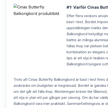
#1: Varför Cinas But
Efter flera veckors använ
bäst i test. Bordet impon
uppställningen märks den
Balkongbord betydligt mer
bättre än många aluminium
fällas ihop när platsen be
kombination av elegans och
tips är att olja in teake
Balkongbord lyxigare och 
Trots att Cinas Butterfly Balkongbord är bäst i test finn
avskräcka om budgeten är begränsad. Bordet är ganska tun
om det går att fälla ihop. Monteringen kräver lite tålamod,
att olja in ytan ett par gånger per säsong. Om du har väld
Balkongbord vara mer praktiskt. Sammanfattningsvis är det