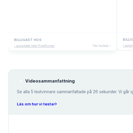
BILL
BILLIGAST HOS
i sama
i samarbete med PriceRunner
Fler butiker ›
Videosammanfattning
Se alla
5
testvinnare sammanfattade på 26 sekunder. Vi går i
›
Läs om hur vi testar