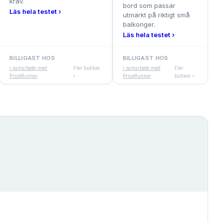
krav.
bord som passar
Läs hela testet ›
utmärkt på riktigt små
balkonger.
Läs hela testet ›
BILLIGAST HOS
BILLIGAST HOS
i samarbete med
Fler butiker
i samarbete med
Fler
PriceRunner
›
PriceRunner
butiker ›