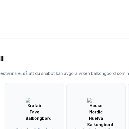
ll
 testvinnare, så att du snabbt kan avgöra vilken
balkongbord
som ma