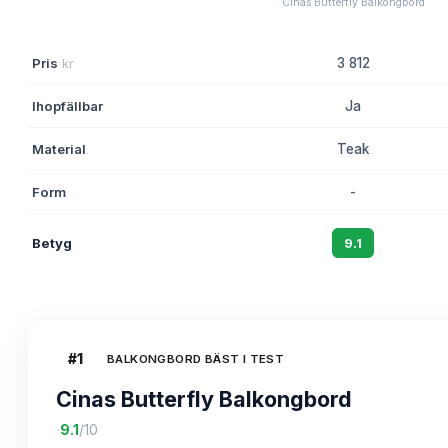
Cinas Butterfly Balkongbord
Pris
kr
3 812
Ihopfällbar
Ja
Material
Teak
Form
-
Betyg
9.1
#
1
BALKONGBORD BÄST I TEST
Cinas Butterfly Balkongbord
·
9.1
/10