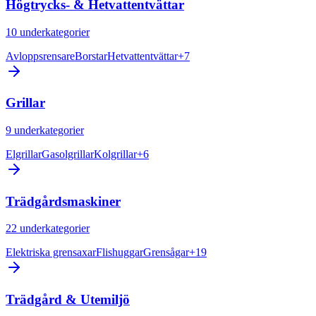
Högtrycks- & Hetvattentvättar
10
underkategorier
Avloppsrensare
Borstar
Hetvattentvättar
+
7
Grillar
9
underkategorier
Elgrillar
Gasolgrillar
Kolgrillar
+
6
Trädgårdsmaskiner
22
underkategorier
Elektriska grensaxar
Flishuggar
Grensågar
+
19
Trädgård & Utemiljö