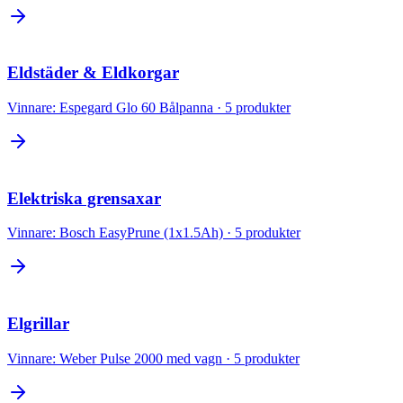
Eldstäder & Eldkorgar
Vinnare:
Espegard Glo 60 Bålpanna
·
5
produkter
Elektriska grensaxar
Vinnare:
Bosch EasyPrune (1x1.5Ah)
·
5
produkter
Elgrillar
Vinnare:
Weber Pulse 2000 med vagn
·
5
produkter