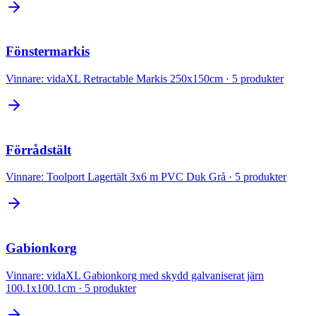
Fönstermarkis
Vinnare:
vidaXL Retractable Markis 250x150cm
·
5
produkter
Förrådstält
Vinnare:
Toolport Lagertält 3x6 m PVC Duk Grå
·
5
produkter
Gabionkorg
Vinnare:
vidaXL Gabionkorg med skydd galvaniserat järn
100.1x100.1cm
·
5
produkter