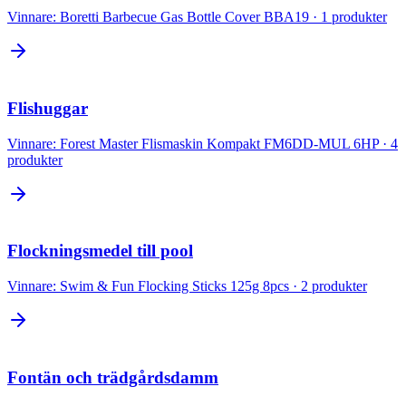
Vinnare:
Boretti Barbecue Gas Bottle Cover BBA19
·
1
produkter
Flishuggar
Vinnare:
Forest Master Flismaskin Kompakt FM6DD-MUL 6HP
·
4
produkter
Flockningsmedel till pool
Vinnare:
Swim & Fun Flocking Sticks 125g 8pcs
·
2
produkter
Fontän och trädgårdsdamm