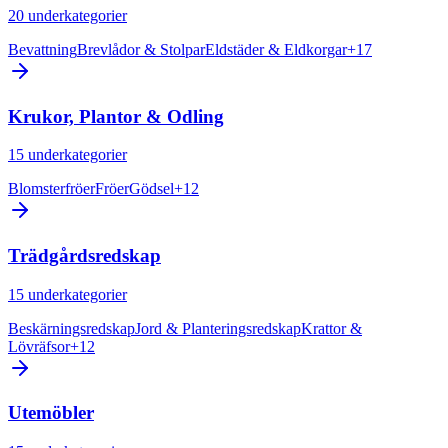
20
underkategorier
Bevattning
Brevlådor & Stolpar
Eldstäder & Eldkorgar
+
17
Krukor, Plantor & Odling
15
underkategorier
Blomsterfröer
Fröer
Gödsel
+
12
Trädgårdsredskap
15
underkategorier
Beskärningsredskap
Jord & Planteringsredskap
Krattor &
Lövräfsor
+
12
Utemöbler