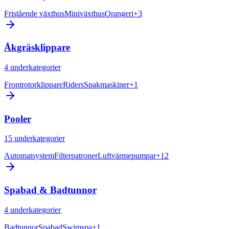
Fristående växthus
Miniväxthus
Orangeri
+
3
Åkgräsklippare
4
underkategorier
Frontrotorklippare
Riders
Spakmaskiner
+
1
Pooler
15
underkategorier
Automatsystem
Filterpatroner
Luftvärmepumpar
+
12
Spabad & Badtunnor
4
underkategorier
Badtunnor
Spabad
Swimspa
+
1