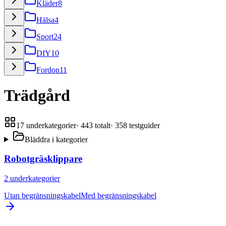
Kläder
8
Hälsa
4
Sport
24
DIY
10
Fordon
11
Trädgård
17
underkategorier
·
443
totalt
·
358
testguider
Bläddra i kategorier
Robotgräsklippare
2
underkategorier
Utan begränsningskabel
Med begränsningskabel