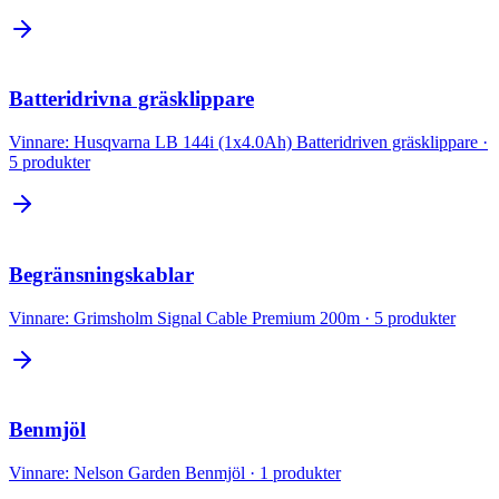
Batteridrivna gräsklippare
Vinnare:
Husqvarna LB 144i (1x4.0Ah) Batteridriven gräsklippare
·
5
produkter
Begränsningskablar
Vinnare:
Grimsholm Signal Cable Premium 200m
·
5
produkter
Benmjöl
Vinnare:
Nelson Garden Benmjöl
·
1
produkter