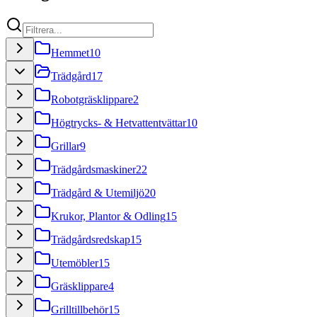
Hemmet
10
Trädgård
17
Robotgräsklippare
2
Högtrycks- & Hetvattentvättar
10
Grillar
9
Trädgårdsmaskiner
22
Trädgård & Utemiljö
20
Krukor, Plantor & Odling
15
Trädgårdsredskap
15
Utemöbler
15
Gräsklippare
4
Grilltillbehör
15