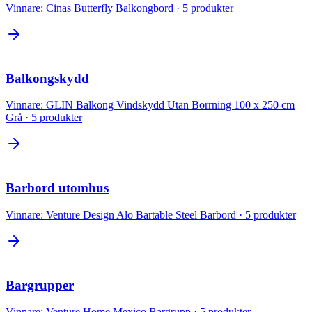
Vinnare:
Cinas Butterfly Balkongbord
·
5
produkter
Balkongskydd
Vinnare:
GLIN Balkong Vindskydd Utan Borrning 100 x 250 cm
Grå
·
5
produkter
Barbord utomhus
Vinnare:
Venture Design Alo Bartable Steel Barbord
·
5
produkter
Bargrupper
Vinnare:
Venture Home Mexico Bargrupp
·
5
produkter