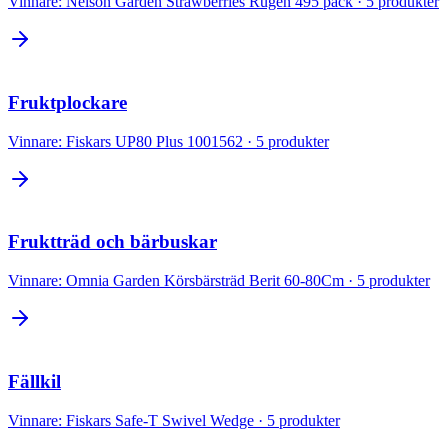
Vinnare:
Nelson Garden Strawberries Rügen 495 pack
·
5
produkter
Fruktplockare
Vinnare:
Fiskars UP80 Plus 1001562
·
5
produkter
Fruktträd och bärbuskar
Vinnare:
Omnia Garden Körsbärsträd Berit 60-80Cm
·
5
produkter
Fällkil
Vinnare:
Fiskars Safe-T Swivel Wedge
·
5
produkter