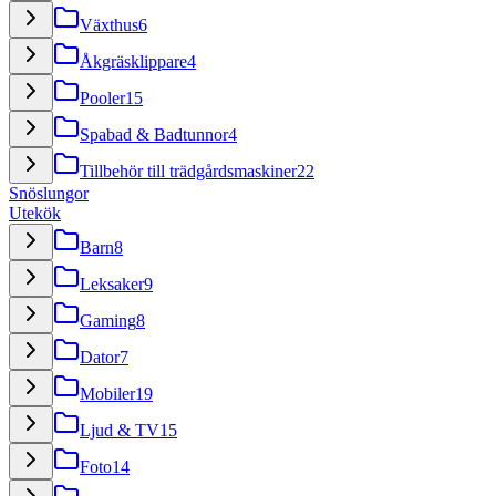
Växthus
6
Åkgräsklippare
4
Pooler
15
Spabad & Badtunnor
4
Tillbehör till trädgårdsmaskiner
22
Snöslungor
Utekök
Barn
8
Leksaker
9
Gaming
8
Dator
7
Mobiler
19
Ljud & TV
15
Foto
14