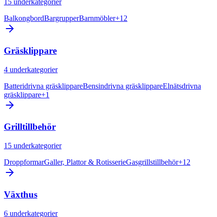
15
underkategorier
Balkongbord
Bargrupper
Barnmöbler
+
12
Gräsklippare
4
underkategorier
Batteridrivna gräsklippare
Bensindrivna gräsklippare
Elnätsdrivna
gräsklippare
+
1
Grilltillbehör
15
underkategorier
Droppformar
Galler, Plattor & Rotisserie
Gasgrillstillbehör
+
12
Växthus
6
underkategorier