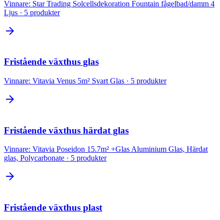
Vinnare:
Star Trading Solcellsdekoration Fountain fågelbad/damm 4
Ljus
·
5
produkter
Fristående växthus glas
Vinnare:
Vitavia Venus 5m² Svart Glas
·
5
produkter
Fristående växthus härdat glas
Vinnare:
Vitavia Poseidon 15.7m² +Glas Aluminium Glas, Härdat
glas, Polycarbonate
·
5
produkter
Fristående växthus plast