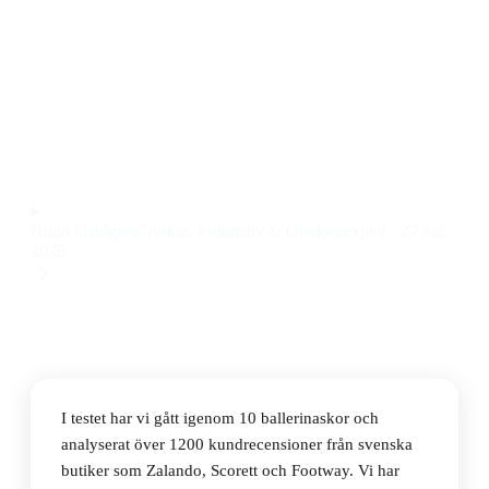
Den bästa ballerinaskon 2026 är Puma Speedcat Ballet
- Black/Mauve Mist, som kombinerar sportig design
med oväntat bra komfort och stil till ett pris på 450 kr.
Observera att vi kan få provision via återförsäljarlänkar. Inga
varumärken betalar för våra omdömen.
Hugo Dahlgren
Fordon, Friluftsliv & Outdoorexpert
·
27 juli
2026
I testet har vi gått igenom 10 ballerinaskor och
analyserat över 1200 kundrecensioner från svenska
butiker som Zalando, Scorett och Footway. Vi har