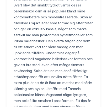
Svart blev det snabbt tydligt varför dessa
ballerinaskor dam är så populära bland både
kontorsarbetare och modeintresserade. Skon är
tillverkad i mjukt läder som formar sig efter foten
och ger en exklusiv känsla, något som märks
särskilt när man jämför med syntetmodeller som
Puma ballerinaskor. Den svarta färgen gör dem
till ett säkert kort för både vardag och mer
uppklädda tillfällen. Under mina dagar på
kontoret höll Vagabond ballerinaskor formen och
gav ett bra stöd, även efter många timmars
användning. Sulan är tunn men ändå tillräckligt
stötdämpande för att undvika trötta fötter. Ett
extra plus är att de är lätta att matcha med både
klänning och byxor. Jämfört med Tamaris
ballerinaskor känns Vagabond något lyxigare,
men också lite smalare i passformen. Ett tips är
att använda dem med tunna strumpor första