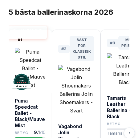
TOPPLISTA
5
bästa
ballerinaskorna
2026
BALLERINASKOR
BÄST I TEST
#
1
BÄST
MEST
#
3
FÖR
PRISVÄR
#
2
KLASSISK
STIL
2026
.
Testix
BÄST I TEST
Tamaris
Puma
Leather
Speedcat
Ballerina -
Ballet -
Black
Black/Mauve
8.5
BETYG
Mist
Vagabond
9.1
/10
Jolin
›
BETYG
Tamaris Leathe