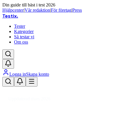
Din guide till bäst i test 2026
Hjälpcenter
|
Vår redaktion
|
För företag
|
Press
Testix
.
Tester
Kategorier
Så testar vi
Om oss
Logga in
Skapa konto
Hem
/
Kläder
/
Skor
/
Lågskor
/
Ballerinaskor
Uppdaterad mars 2026
Ballerinaskor bäst i test 2026 –
snygga och bekväma lågskor för
dam