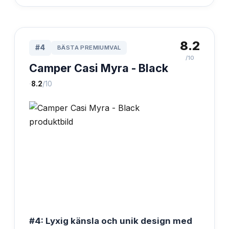
8.2
#
4
BÄSTA PREMIUMVAL
/10
Camper Casi Myra - Black
·
8.2
/10
#4: Lyxig känsla och unik design med