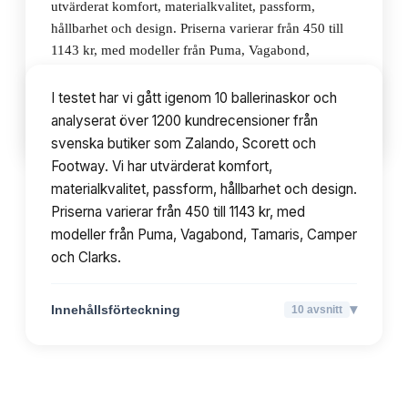
utvärderat komfort, materialkvalitet, passform,
hållbarhet och design. Priserna varierar från 450 till
1143 kr, med modeller från Puma, Vagabond,
Tamaris, Camper och Clarks.
I testet har vi gått igenom 10 ballerinaskor och
analyserat över 1200 kundrecensioner från
▾
Innehållsförteckning
10
avsnitt
svenska butiker som Zalando, Scorett och
Footway. Vi har utvärderat komfort,
materialkvalitet, passform, hållbarhet och design.
Priserna varierar från 450 till 1143 kr, med
modeller från Puma, Vagabond, Tamaris, Camper
och Clarks.
▾
Innehållsförteckning
10
avsnitt