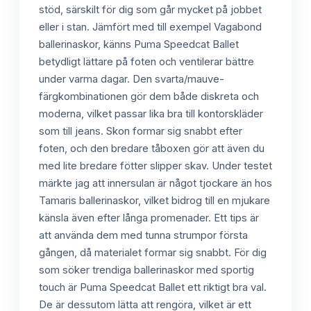
stöd, särskilt för dig som går mycket på jobbet
eller i stan. Jämfört med till exempel Vagabond
ballerinaskor, känns Puma Speedcat Ballet
betydligt lättare på foten och ventilerar bättre
under varma dagar. Den svarta/mauve-
färgkombinationen gör dem både diskreta och
moderna, vilket passar lika bra till kontorskläder
som till jeans. Skon formar sig snabbt efter
foten, och den bredare tåboxen gör att även du
med lite bredare fötter slipper skav. Under testet
märkte jag att innersulan är något tjockare än hos
Tamaris ballerinaskor, vilket bidrog till en mjukare
känsla även efter långa promenader. Ett tips är
att använda dem med tunna strumpor första
gången, då materialet formar sig snabbt. För dig
som söker trendiga ballerinaskor med sportig
touch är Puma Speedcat Ballet ett riktigt bra val.
De är dessutom lätta att rengöra, vilket är ett