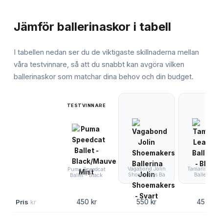
JÄMFÖRELSE
Jämför
ballerinaskor
i tabell
I tabellen nedan ser du de viktigaste skillnaderna mellan
våra testvinnare, så att du snabbt kan avgöra vilken
ballerinaskor
som matchar dina behov och din budget.
TESTVINNARE
Vagabond Jolin
Tamaris Leat
Puma Speedcat
Shoemakers Ba
Ballerina 
Ballet - Black
Pris
kr
450 kr
550 kr
454 kr