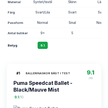
Material
Syntet/textil
Skinn
Läder
Färg
Svart/Lila
Svart
Svart
Passform
Normal
Smal
Normal
Antal butiker
9+
5
7
Betyg
9.1
8.8
8.5
9.1
#
1
BALLERINASKOR BÄST I TEST
/10
Puma Speedcat Ballet -
Black/Mauve Mist
·
9.1
/10