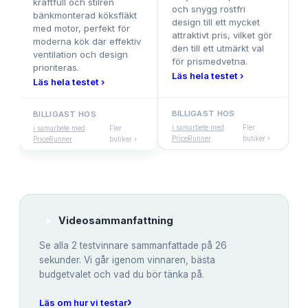
kraftfull och stilren
och snygg rostfri
bänkmonterad köksfläkt
design till ett mycket
med motor, perfekt för
attraktivt pris, vilket gör
moderna kök där effektiv
den till ett utmärkt val
ventilation och design
för prismedvetna.
prioriteras.
Läs hela testet ›
Läs hela testet ›
BILLIGAST HOS
BILLIGAST HOS
i samarbete med
Fler
i samarbete med
Fler
PriceRunner
butiker ›
PriceRunner
butiker ›
Videosammanfattning
Se alla
2
testvinnare sammanfattade på 26
sekunder. Vi går igenom vinnaren, bästa
budgetvalet och vad du bör tänka på.
›
Läs om hur vi testar