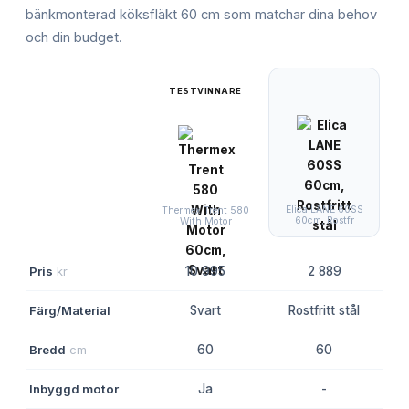
bänkmonterad köksfläkt 60 cm
som matchar dina behov
och din budget.
TESTVINNARE
Elica LANE 60SS
Thermex Trent 580
60cm, Rostfr
With Motor
Pris
kr
10 995
2 889
Färg/Material
Svart
Rostfritt stål
Bredd
cm
60
60
Inbyggd motor
Ja
-