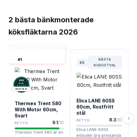
TOPPLISTA
2
bästa
bänkmonterade
köksfläktarna
2026
BÄNKMONTERAD
KÖKSFLÄKT 60 CM BÄST
#
1
BÄSTA
I TEST
#
2
BUDGETVAL
2026
.
Testix
BÄST I TEST
Elica LANE 60SS
Thermex Trent 580
60cm, Rostfritt
With Motor 60cm,
stål
Svart
›
8.3
/10
BETYG
9.1
/10
BETYG
Elica LANE 60SS
Thermex Trent 580 är en
erbjuder bra prestanda