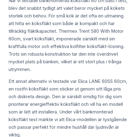
När vi testade bänkmonterad köksfläkt 60 cm bäst i test,
blev det snabbt tydligt att valet beror mycket på kökets
storlek och behov. För små kök är det ofta en utmaning
att hitta en köksfläkt som både är kompakt och har
tillräcklig fläktkapacitet. Thermex Trent 580 With Motor
60cm, svart köksfläkt, imponerade särskilt med sin
kraftfulla motor och effektiva kolfilter köksfläkt-lösning.
Trots sin robusta konstruktion tar den inte överdrivet
mycket plats på bänken, vilket är ett stort plus i trånga
utrymmen.
Ett annat alternativ vi testade var Elica LANE 60SS 60cm,
en rostfri köksfläkt som sticker ut genom sitt låga pris
och diskreta design. Den är särskilt smidig för dig som
prioriterar energieffektiv köksfläkt och vill ha en modell
som är lätt att installera. Under vårt bänkmonterad
köksfläkt test märkte vi att Elica-modellen är tystgående
och passar perfekt för mindre hushåll där ljudnivån är
viktig.