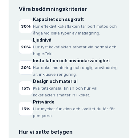
Våra bedömningskriterier
Kapacitet och sugkraft
30
%
Hur effektivt köksfläkten tar bort matos och
ånga vid olika typer av matlagning.
Ljudnivå
20
%
Hur tyst köksfläkten arbetar vid normal och
hög effekt.
Installation och användarvänlighet
20
%
Hur enkel montering och daglig användning
är, inklusive rengöring.
Design och material
15
%
Kvalitetskänsla, finish och hur väl
köksfläkten smälter in i köket.
Prisvärde
15
%
Hur mycket funktion och kvalitet du får för
pengarna.
Hur vi satte betygen