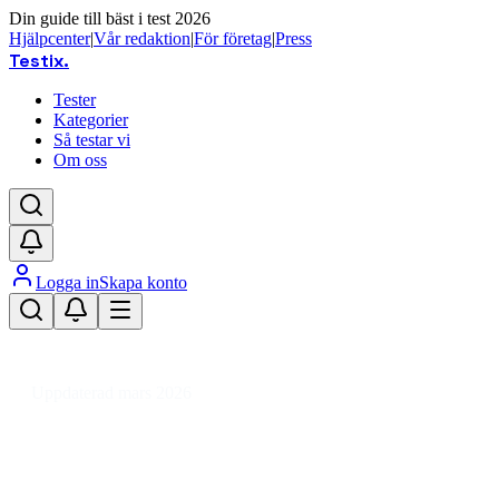
Din guide till bäst i test 2026
Hjälpcenter
|
Vår redaktion
|
För företag
|
Press
Testix
.
Tester
Kategorier
Så testar vi
Om oss
Logga in
Skapa konto
Hem
/
Hemmet
/
Vitvaror
/
Köksfläktar
/
60cm
/
Bänkmonterad köksfläkt 60 cm
Uppdaterad mars 2026
Bänkmonterad köksfläkt 60 cm –
test av tysta och effektiva modeller