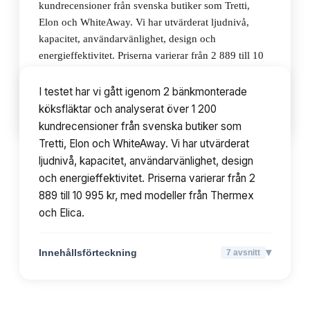
kundrecensioner från svenska butiker som Tretti,
Elon och WhiteAway. Vi har utvärderat ljudnivå,
kapacitet, användarvänlighet, design och
energieffektivitet. Priserna varierar från 2 889 till 10
995 kr, med modeller från Thermex och Elica.
I testet har vi gått igenom 2 bänkmonterade
köksfläktar och analyserat över 1 200
▾
Innehållsförteckning
7
avsnitt
kundrecensioner från svenska butiker som
Tretti, Elon och WhiteAway. Vi har utvärderat
ljudnivå, kapacitet, användarvänlighet, design
och energieffektivitet. Priserna varierar från 2
889 till 10 995 kr, med modeller från Thermex
och Elica.
▾
Innehållsförteckning
7
avsnitt