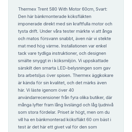
Thermex Trent 580 With Motor 60cm, Svart:
Den här bänkmonterade köksfläkten
imponerade direkt med sin kraftfulla motor och
tysta drift. Under våra tester märkte vi att ånga
och matos försvann snabbt, även när vi stekte
mat med hög värme. Installationen var enkel
tack vare tydliga instruktioner, och designen
smälte snyggt in i köksmiljön. Vi uppskattade
särskilt den smarta LED-belysningen som gav
bra arbetsljus över spisen. Thermex äggkokare
är kända för sin kvalitet, och det märks även
här. Vi läste igenom över 40
användarrecensioner från fyra olika butiker, där
många lyfter fram lång livslängd och låg ljudnivå
som stora fördelar. Priset är högt, men om du
vill ha en bänkmonterad köksfläkt 60 cm bäst i
test är det här ett givet val för den som