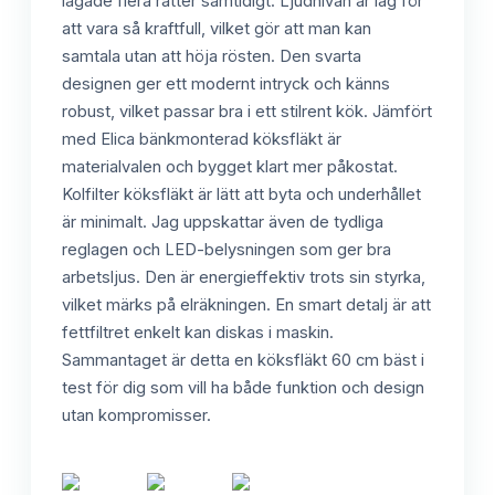
lagade flera rätter samtidigt. Ljudnivån är låg för
att vara så kraftfull, vilket gör att man kan
samtala utan att höja rösten. Den svarta
designen ger ett modernt intryck och känns
robust, vilket passar bra i ett stilrent kök. Jämfört
med Elica bänkmonterad köksfläkt är
materialvalen och bygget klart mer påkostat.
Kolfilter köksfläkt är lätt att byta och underhållet
är minimalt. Jag uppskattar även de tydliga
reglagen och LED-belysningen som ger bra
arbetsljus. Den är energieffektiv trots sin styrka,
vilket märks på elräkningen. En smart detalj är att
fettfiltret enkelt kan diskas i maskin.
Sammantaget är detta en köksfläkt 60 cm bäst i
test för dig som vill ha både funktion och design
utan kompromisser.