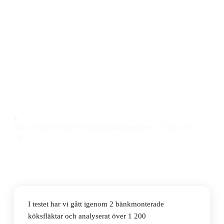
2026
Den bästa bänkmonterade köksfläkten 2026 är
Thermex Trent 580 With Motor 60cm, en kraftfull och
tyst köksfläkt med smidig installation och stilren
design till ett pris på 10 995 kr.
Observera att vi kan få provision via återförsäljarlänkar. Inga
varumärken betalar för våra omdömen.
Maja Fridh
Vitvaror & Inomhusklimatexpert
·
27 juli 2026
I testet har vi gått igenom 2 bänkmonterade
köksfläktar och analyserat över 1 200