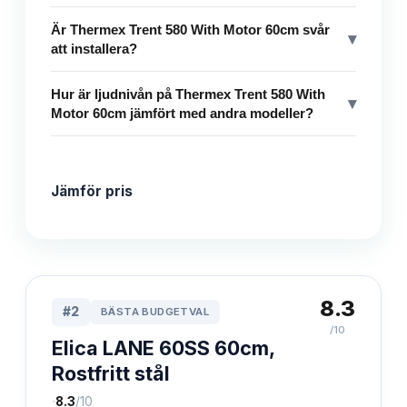
Är Thermex Trent 580 With Motor 60cm svår
▾
att installera?
Hur är ljudnivån på Thermex Trent 580 With
▾
Motor 60cm jämfört med andra modeller?
Jämför pris
8.3
#
2
BÄSTA BUDGETVAL
/10
Elica LANE 60SS 60cm,
Rostfritt stål
·
8.3
/10