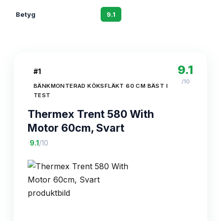
Betyg
9.1
8.3
9.1
#
1
/10
BÄNKMONTERAD KÖKSFLÄKT 60 CM BÄST I
TEST
Thermex Trent 580 With
Motor 60cm, Svart
·
9.1
/10