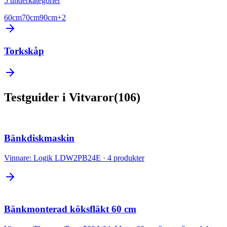
5
underkategorier
60cm
70cm
90cm
+
2
Torkskåp
Testguider
i
Vitvaror
(
106
)
Bänkdiskmaskin
Vinnare:
Logik LDW2PB24E
·
4
produkter
Bänkmonterad köksfläkt 60 cm