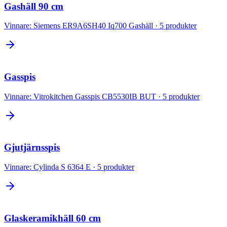
Gashäll 90 cm
Vinnare:
Siemens ER9A6SH40 Iq700 Gashäll
·
5
produkter
Gasspis
Vinnare:
Vitrokitchen Gasspis CB5530IB BUT
·
5
produkter
Gjutjärnsspis
Vinnare:
Cylinda S 6364 E
·
5
produkter
Glaskeramikhäll 60 cm