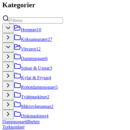
Kategorier
Hemmet
10
Köksapparater
27
Vitvaror
12
Dammsugare
6
Spisar & Ugnar
3
Kylar & Frysar
4
Robotdammsugare
5
Tvättmaskiner
2
Mikrovågsugnar
2
Diskmaskiner
4
Dammsugartillbehör
Torktumlare