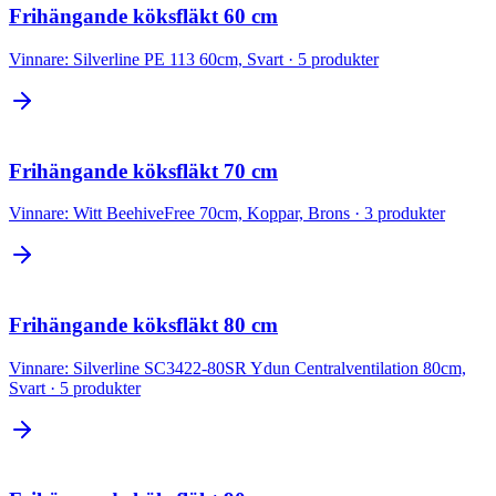
Frihängande köksfläkt 60 cm
Vinnare:
Silverline PE 113 60cm, Svart
·
5
produkter
Frihängande köksfläkt 70 cm
Vinnare:
Witt BeehiveFree 70cm, Koppar, Brons
·
3
produkter
Frihängande köksfläkt 80 cm
Vinnare:
Silverline SC3422-80SR Ydun Centralventilation 80cm,
Svart
·
5
produkter