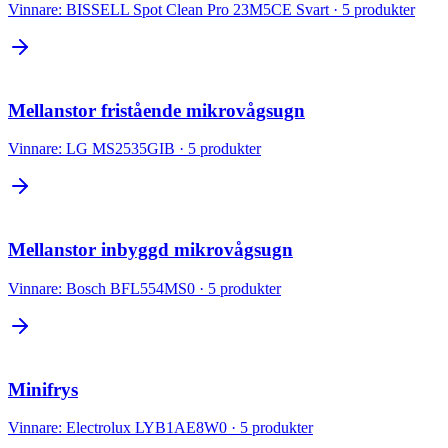
Vinnare:
BISSELL Spot Clean Pro 23M5CE Svart
·
5
produkter
Mellanstor fristående mikrovågsugn
Vinnare:
LG MS2535GIB
·
5
produkter
Mellanstor inbyggd mikrovågsugn
Vinnare:
Bosch BFL554MS0
·
5
produkter
Minifrys
Vinnare:
Electrolux LYB1AE8W0
·
5
produkter