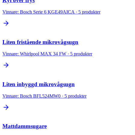
Kyl över frys
Vinnare:
Bosch Serie 6 KGE49AICA
·
5
produkter
Liten fristående mikrovågsugn
Vinnare:
Whirlpool MAX 34 FW
·
5
produkter
Liten inbyggd mikrovågsugn
Vinnare:
Bosch BFL524MW0
·
5
produkter
Mattdammsugare