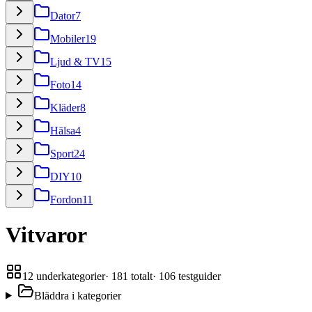
Dator
7
Mobiler
19
Ljud & TV
15
Foto
14
Kläder
8
Hälsa
4
Sport
24
DIY
10
Fordon
11
Vitvaror
12
underkategorier
·
181
totalt
·
106
testguider
Bläddra i kategorier