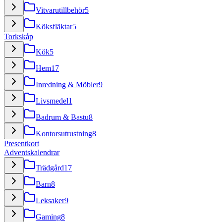
Vitvarutillbehör
5
Köksfläktar
5
Torkskåp
Kök
5
Hem
17
Inredning & Möbler
9
Livsmedel
1
Badrum & Bastu
8
Kontorsutrustning
8
Presentkort
Adventskalendrar
Trädgård
17
Barn
8
Leksaker
9
Gaming
8