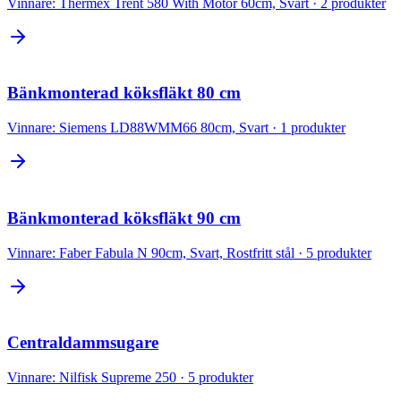
Vinnare:
Thermex Trent 580 With Motor 60cm, Svart
·
2
produkter
Bänkmonterad köksfläkt 80 cm
Vinnare:
Siemens LD88WMM66 80cm, Svart
·
1
produkter
Bänkmonterad köksfläkt 90 cm
Vinnare:
Faber Fabula N 90cm, Svart, Rostfritt stål
·
5
produkter
Centraldammsugare
Vinnare:
Nilfisk Supreme 250
·
5
produkter