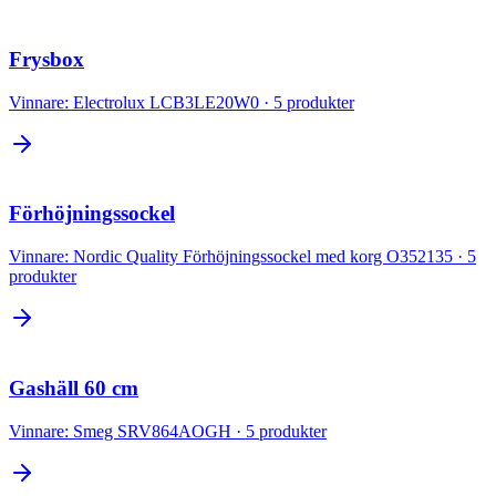
Frysbox
Vinnare:
Electrolux LCB3LE20W0
·
5
produkter
Förhöjningssockel
Vinnare:
Nordic Quality Förhöjningssockel med korg O352135
·
5
produkter
Gashäll 60 cm
Vinnare:
Smeg SRV864AOGH
·
5
produkter