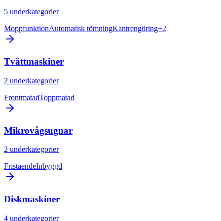
5
underkategorier
Moppfunktion
Automatisk tömning
Kantrengöring
+
2
Tvättmaskiner
2
underkategorier
Frontmatad
Toppmatad
Mikrovågsugnar
2
underkategorier
Fristående
Inbyggd
Diskmaskiner
4
underkategorier