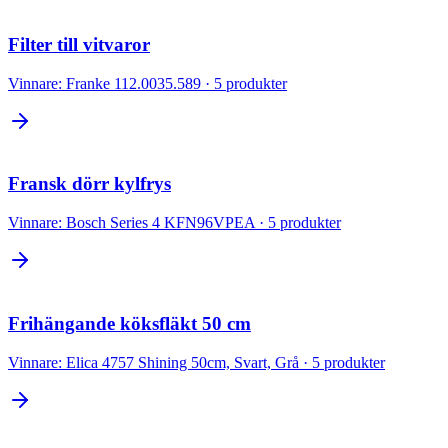
Filter till vitvaror
Vinnare:
Franke 112.0035.589
·
5
produkter
Fransk dörr kylfrys
Vinnare:
Bosch Series 4 KFN96VPEA
·
5
produkter
Frihängande köksfläkt 50 cm
Vinnare:
Elica 4757 Shining 50cm, Svart, Grå
·
5
produkter