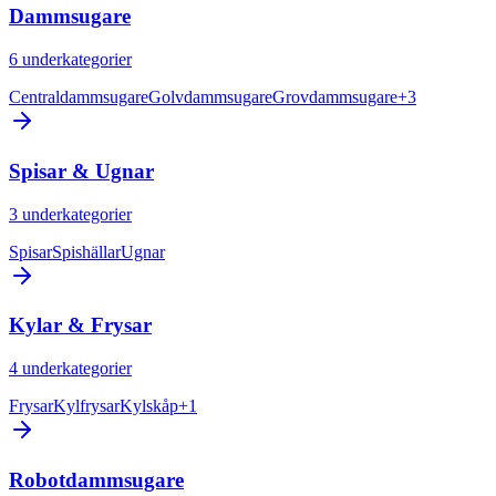
Dammsugare
6
underkategorier
Centraldammsugare
Golvdammsugare
Grovdammsugare
+
3
Spisar & Ugnar
3
underkategorier
Spisar
Spishällar
Ugnar
Kylar & Frysar
4
underkategorier
Frysar
Kylfrysar
Kylskåp
+
1
Robotdammsugare