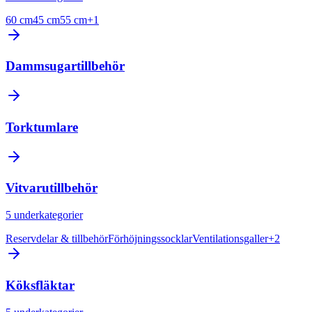
60 cm
45 cm
55 cm
+
1
Dammsugartillbehör
Torktumlare
Vitvarutillbehör
5
underkategorier
Reservdelar & tillbehör
Förhöjningssocklar
Ventilationsgaller
+
2
Köksfläktar