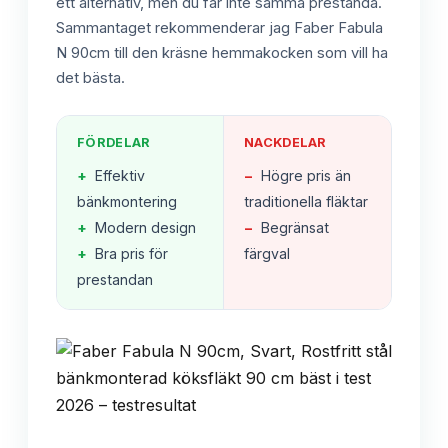
ett alternativ, men du får inte samma prestanda.
Sammantaget rekommenderar jag Faber Fabula
N 90cm till den kräsne hemmakocken som vill ha
det bästa.
FÖRDELAR
NACKDELAR
+
Effektiv
−
Högre pris än
bänkmontering
traditionella fläktar
+
Modern design
−
Begränsat
+
Bra pris för
färgval
prestandan