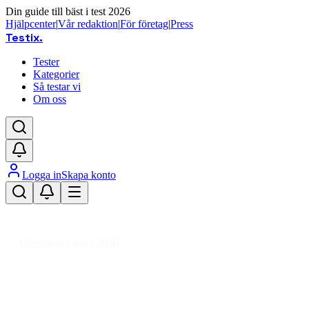
Din guide till bäst i test 2026
Hjälpcenter
|
Vår redaktion
|
För företag
|
Press
Testix
.
Tester
Kategorier
Så testar vi
Om oss
Logga in
Skapa konto
Hem
/
Hemmet
/
Vitvaror
/
Köksfläktar
/
90cm
/
Bänkmonterad köksfläkt 90 cm
Uppdaterad mars 2026
Bänkmonterad köksfläkt 90 cm –
bäst i test och guide till tysta