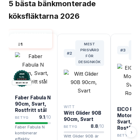
5
bästa
bänkmonterade
köksfläktarna
2026
BÄNKMONTERAD
KÖKSFLÄKT 90
#
1
MEST
B
CM BÄST I TEST
PRISVÄRD
#
3
INT
#
2
FÖR
I
DESIGNKÖK
2026
.
Testix
BÄST I TEST
Faber Fabula N
90cm, Svart,
WITT
EICO Pan
Rostfritt stål
Witt Glider 90B
Motor 9
9.1
/10
BETYG
90cm, Svart
Svart, Gr
8.8
/10
Faber Fabula N
BETYG
Rostfritt 
›
kombinerar
BETYG
Witt Glider 90B är
effektiv