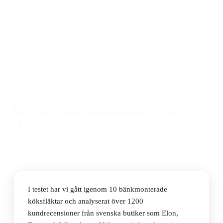
modeller
Den bästa bänkmonterade köksfläkten 90 cm 2026 är
Witt Glider 90B, en stilren och effektiv köksfläkt med
smart design och låg ljudnivå till ett pris på 24 831 kr.
Observera att vi kan få provision via återförsäljarlänkar. Inga
varumärken betalar för våra omdömen.
Maja Fridh
Vitvaror & Inomhusklimatexpert
·
27 juli 2026
I testet har vi gått igenom 10 bänkmonterade
köksfläktar och analyserat över 1200
kundrecensioner från svenska butiker som Elon,