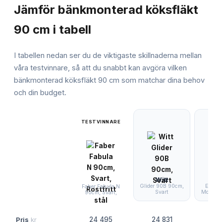
Jämför
bänkmonterad köksfläkt
90 cm
i tabell
I tabellen nedan ser du de viktigaste skillnaderna mellan
våra testvinnare, så att du snabbt kan avgöra vilken
bänkmonterad köksfläkt 90 cm
som matchar dina behov
och din budget.
TESTVINNARE
Witt
Glider 90B 90cm,
EICO 
Faber Fabula N
Svart
Motor 9
90cm, Svart,
Pris
kr
24 495
24 831
24