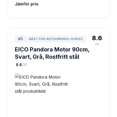
Jämför pris
8.6
#
3
BÄST FÖR INTEGRERING I KÖKSÖ
/10
EICO Pandora Motor 90cm,
Svart, Grå, Rostfritt stål
·
8.6
/10