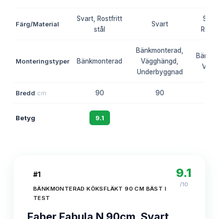
Svart, Rostfritt
Svart
Färg/Material
Svart
stål
Rostfr
Bänkmonterad,
Bänkmo
Monteringstyper
Bänkmonterad
Vägghängd,
Vägg
Underbyggnad
Bredd
cm
90
90
Betyg
9.1
8.8
8
9.1
#
1
/10
BÄNKMONTERAD KÖKSFLÄKT 90 CM BÄST I
TEST
Faber Fabula N 90cm, Svart,