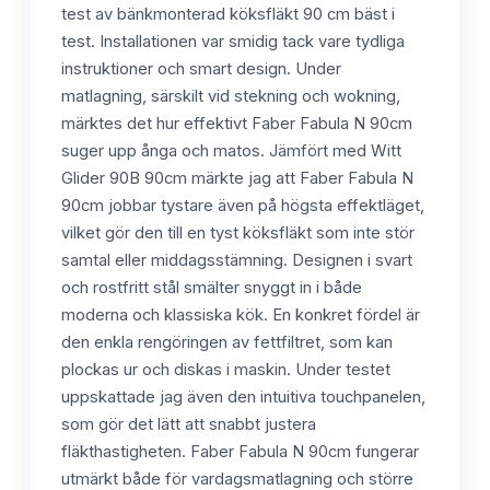
test av bänkmonterad köksfläkt 90 cm bäst i
test. Installationen var smidig tack vare tydliga
instruktioner och smart design. Under
matlagning, särskilt vid stekning och wokning,
märktes det hur effektivt Faber Fabula N 90cm
suger upp ånga och matos. Jämfört med Witt
Glider 90B 90cm märkte jag att Faber Fabula N
90cm jobbar tystare även på högsta effektläget,
vilket gör den till en tyst köksfläkt som inte stör
samtal eller middagsstämning. Designen i svart
och rostfritt stål smälter snyggt in i både
moderna och klassiska kök. En konkret fördel är
den enkla rengöringen av fettfiltret, som kan
plockas ur och diskas i maskin. Under testet
uppskattade jag även den intuitiva touchpanelen,
som gör det lätt att snabbt justera
fläkthastigheten. Faber Fabula N 90cm fungerar
utmärkt både för vardagsmatlagning och större