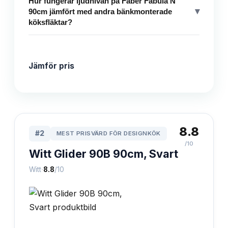
Hur fungerar ljudnivån på Faber Fabula N
▾
90cm jämfört med andra bänkmonterade
köksfläktar?
Jämför pris
8.8
#
2
MEST PRISVÄRD FÖR DESIGNKÖK
/10
Witt Glider 90B 90cm, Svart
·
Witt
8.8
/10