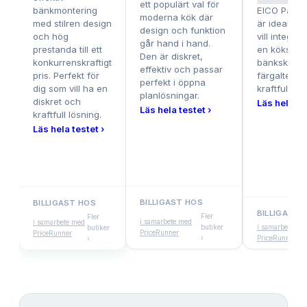
ett populärt val för
bänkmontering
EICO Pando
moderna kök där
med stilren design
är idealisk 
design och funktion
och hög
vill integrer
går hand i hand.
prestanda till ett
en köksö el
Den är diskret,
konkurrenskraftigt
bänkskiva, 
effektiv och passar
pris. Perfekt för
färgalterna
perfekt i öppna
dig som vill ha en
kraftfull mot
planlösningar.
diskret och
Läs hela te
Läs hela testet ›
kraftfull lösning.
Läs hela testet ›
BILLIGAST HOS
BILLIGAST HOS
BILLIGAST 
Fler
Fler
i samarbete med
i samarbete med
butiker
i samarbete me
butiker
PriceRunner
PriceRunner
›
PriceRunner
›