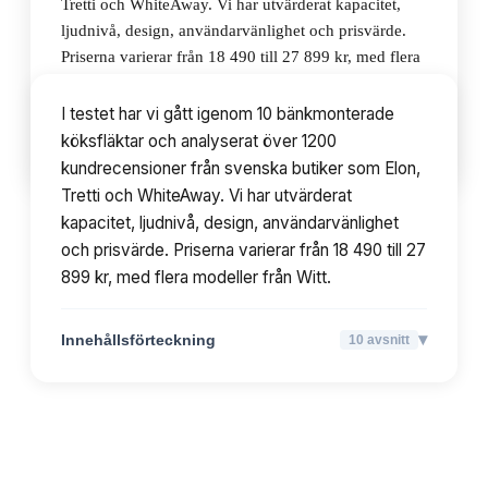
Tretti och WhiteAway. Vi har utvärderat kapacitet,
ljudnivå, design, användarvänlighet och prisvärde.
Priserna varierar från 18 490 till 27 899 kr, med flera
modeller från Witt.
I testet har vi gått igenom 10 bänkmonterade
köksfläktar och analyserat över 1200
▾
Innehållsförteckning
10
avsnitt
kundrecensioner från svenska butiker som Elon,
Tretti och WhiteAway. Vi har utvärderat
kapacitet, ljudnivå, design, användarvänlighet
och prisvärde. Priserna varierar från 18 490 till 27
899 kr, med flera modeller från Witt.
▾
Innehållsförteckning
10
avsnitt
TOPPLISTA