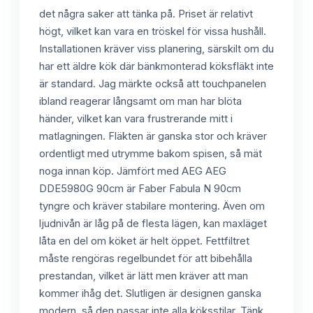
det några saker att tänka på. Priset är relativt
högt, vilket kan vara en tröskel för vissa hushåll.
Installationen kräver viss planering, särskilt om du
har ett äldre kök där bänkmonterad köksfläkt inte
är standard. Jag märkte också att touchpanelen
ibland reagerar långsamt om man har blöta
händer, vilket kan vara frustrerande mitt i
matlagningen. Fläkten är ganska stor och kräver
ordentligt med utrymme bakom spisen, så mät
noga innan köp. Jämfört med AEG AEG
DDE5980G 90cm är Faber Fabula N 90cm
tyngre och kräver stabilare montering. Även om
ljudnivån är låg på de flesta lägen, kan maxläget
låta en del om köket är helt öppet. Fettfiltret
måste rengöras regelbundet för att bibehålla
prestandan, vilket är lätt men kräver att man
kommer ihåg det. Slutligen är designen ganska
modern, så den passar inte alla köksstilar. Tänk