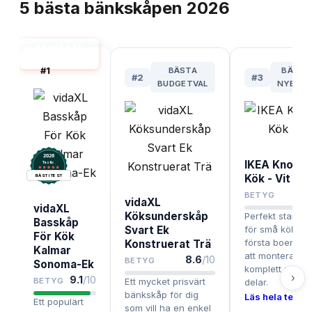
5
bästa
bänkskåpen
2026
BÄNKSKÅP
BÄST I TEST
#
1
BÄSTA
BÄST 
#
2
#
3
BUDGETVAL
NYBÖR
2026
IKEA Knoxhu
.
Testix
Kök - Vit
BÄST I TEST
BETYG
vidaXL
vidaXL
Köksunderskåp
Perfekt startpa
Basskåp
Svart Ek
för små kök ell
För Kök
första boendet, 
Konstruerat Trä
Kalmar
att montera oc
8.6
/10
BETYG
Sonoma-Ek
komplett med f
›
9.1
/10
BETYG
Ett mycket prisvärt
delar.
bänkskåp för dig
Läs hela testet
Ett populärt
som vill ha en enkel