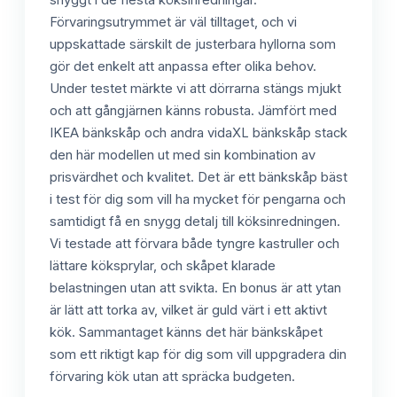
Förvaringsutrymmet är väl tilltaget, och vi
uppskattade särskilt de justerbara hyllorna som
gör det enkelt att anpassa efter olika behov.
Under testet märkte vi att dörrarna stängs mjukt
och att gångjärnen känns robusta. Jämfört med
IKEA bänkskåp och andra vidaXL bänkskåp stack
den här modellen ut med sin kombination av
prisvärdhet och kvalitet. Det är ett bänkskåp bäst
i test för dig som vill ha mycket för pengarna och
samtidigt få en snygg detalj till köksinredningen.
Vi testade att förvara både tyngre kastruller och
lättare köksprylar, och skåpet klarade
belastningen utan att svikta. En bonus är att ytan
är lätt att torka av, vilket är guld värt i ett aktivt
kök. Sammantaget känns det här bänkskåpet
som ett riktigt kap för dig som vill uppgradera din
förvaring kök utan att spräcka budgeten.