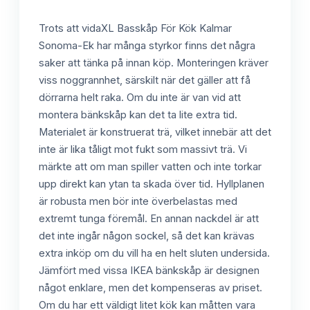
Trots att vidaXL Basskåp För Kök Kalmar
Sonoma-Ek har många styrkor finns det några
saker att tänka på innan köp. Monteringen kräver
viss noggrannhet, särskilt när det gäller att få
dörrarna helt raka. Om du inte är van vid att
montera bänkskåp kan det ta lite extra tid.
Materialet är konstruerat trä, vilket innebär att det
inte är lika tåligt mot fukt som massivt trä. Vi
märkte att om man spiller vatten och inte torkar
upp direkt kan ytan ta skada över tid. Hyllplanen
är robusta men bör inte överbelastas med
extremt tunga föremål. En annan nackdel är att
det inte ingår någon sockel, så det kan krävas
extra inköp om du vill ha en helt sluten undersida.
Jämfört med vissa IKEA bänkskåp är designen
något enklare, men det kompenseras av priset.
Om du har ett väldigt litet kök kan måtten vara