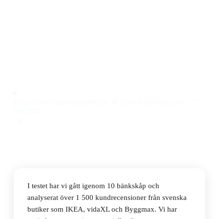
Den bästa bänkskåpen 2026 är vidaXL Basskåp För
Kök Kalmar Sonoma-Ek, som kombinerar stabil
konstruktion, smart förvaring och snygg design till ett
pris på 1 239 kr.
Observera att vi kan få provision via återförsäljarlänkar. Inga
varumärken betalar för våra omdömen.
Klara Sandberg
Redaktionschef & Hemelektronikexpert
·
27
juli 2026
I testet har vi gått igenom 10 bänkskåp och
analyserat över 1 500 kundrecensioner från svenska
butiker som IKEA, vidaXL och Byggmax. Vi har