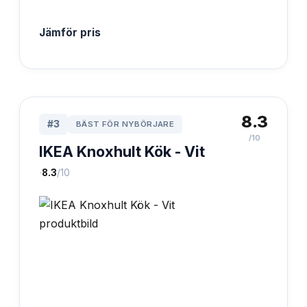
Jämför pris
8.3
#
3
BÄST FÖR NYBÖRJARE
/10
IKEA Knoxhult Kök - Vit
·
8.3
/10