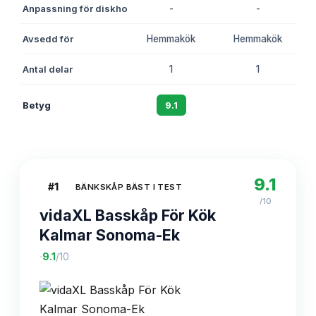
Anpassning för diskho
-
-
Avsedd för
Hemmakök
Hemmakök
Antal delar
1
1
Betyg
9.1
8.6
9.1
#
1
BÄNKSKÅP BÄST I TEST
/10
vidaXL Basskåp För Kök
Kalmar Sonoma-Ek
·
9.1
/10