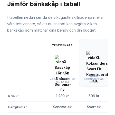
Jämför
bänkskåp
i tabell
I tabellen nedan ser du de viktigaste skillnaderna mellan
våra testvinnare, så att du snabbt kan avgöra vilken
bänkskåp
som matchar dina behov och din budget.
TESTVINNARE
vidaXL
I
Köksunderskåp
vidaXL Basskåp För
Svart E
Kök Kalma
Pris
kr
1 239 kr
509 kr
Färg/Finish
Sonoma-ek
Svart ek