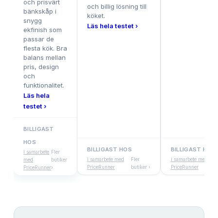
och prisvärt
och billig lösning till
bänkskåp i
köket.
snygg
Läs hela testet ›
ekfinish som
passar de
flesta kök. Bra
balans mellan
pris, design
och
funktionalitet.
Läs hela
testet ›
BILLIGAST
HOS
BILLIGAST HOS
BILLIGAST HOS
i samarbete
Fler
i samarbete med
Fler
i samarbete med
F
med
butiker
PriceRunner
butiker ›
PriceRunner
b
PriceRunner
›