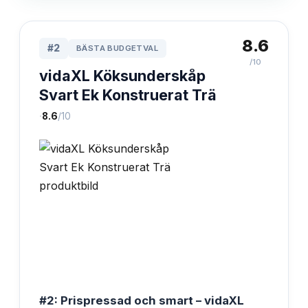
8.6
#
2
BÄSTA BUDGETVAL
/10
vidaXL Köksunderskåp
Svart Ek Konstruerat Trä
·
8.6
/10
#2: Prispressad och smart – vidaXL