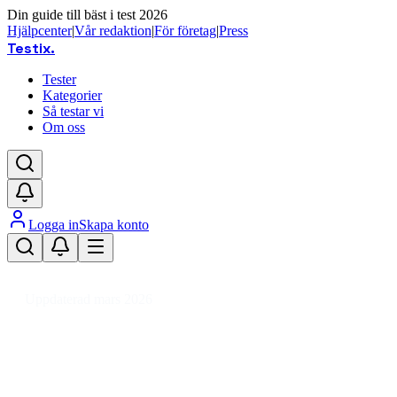
Din guide till bäst i test 2026
Hjälpcenter
|
Vår redaktion
|
För företag
|
Press
Testix
.
Tester
Kategorier
Så testar vi
Om oss
Logga in
Skapa konto
Hem
/
DIY
/
Köksinredning
/
Bänkskåp
Uppdaterad mars 2026
Bänkskåp bäst i test 2026 – jämför
köksförvaring och pris