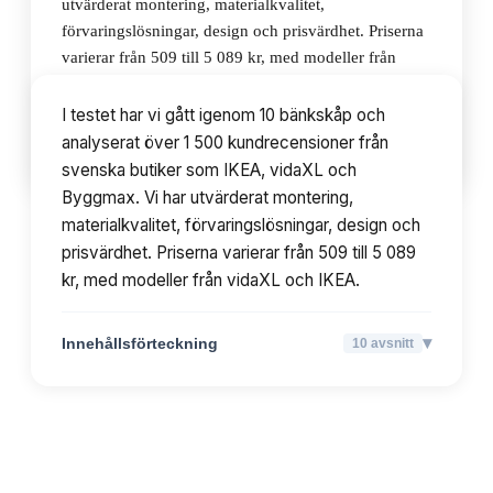
utvärderat montering, materialkvalitet,
förvaringslösningar, design och prisvärdhet. Priserna
varierar från 509 till 5 089 kr, med modeller från
vidaXL och IKEA.
I testet har vi gått igenom 10 bänkskåp och
analyserat över 1 500 kundrecensioner från
▾
Innehållsförteckning
10
avsnitt
svenska butiker som IKEA, vidaXL och
Byggmax. Vi har utvärderat montering,
materialkvalitet, förvaringslösningar, design och
prisvärdhet. Priserna varierar från 509 till 5 089
kr, med modeller från vidaXL och IKEA.
▾
Innehållsförteckning
10
avsnitt
TOPPLISTA