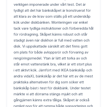
verkligen imponerade under vårt test. Det är
tydligt att det här bänkskåpet är konstruerat för
att klara av de krav som ställs på ett underskåp
kök under diskbänken. Monteringen var enkel
tack vare tydliga instruktioner och förberedda hål
för rördragning. Skåpet känns robust och står
stadigt även när diskhon är full med vatten och
disk. Vi uppskattade särskilt att det finns gott
om plats för både avloppsrör och förvaring av
rengöringsmedel. Ytan är lätt att torka av och
står emot vattenstänk bra, vilket är ett stort plus
i ett aktivt kök. Jämfört med IKEA bänkskåp och
andra vidaXL bänkskåp är det här ett av de mest
praktiska alternativen för dig som söker ett
bänkskåp bäst i test för diskbänk. Under testet
märkte vi att dörrarna stängs mjukt och att
gångjärnen känns extra tåliga. Skåpet är också
rymligt nog för att rymma både sopsortering och